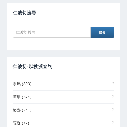
仁波切搜尋
仁波切-以教派查詢
寧瑪
(303)
噶舉
(324)
格魯
(247)
薩迦
(72)