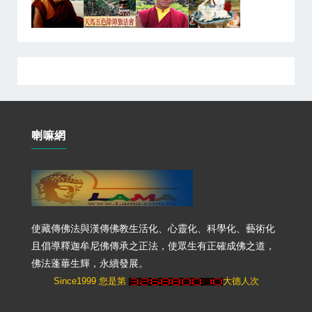
喇嘛網
使藏傳佛法與漢傳佛教生活化、心靈化、科學化、藝術化
且倡導釋迦牟尼佛傳承之正法，使眾生有正確成佛之道，
佛法蓬蓽生輝，永續發展。
Since1999 您是第
大德人次