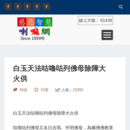
線上大德：
61438
Since 1999年
白玉天法咕嚕咕列佛母除障大
火供
特區
印度
人氣：
15260
白玉天法咕嚕咕列佛母除障大火供
咕嚕咕列佛母又名日吉瑪、作明佛母，為藏傳佛教掌