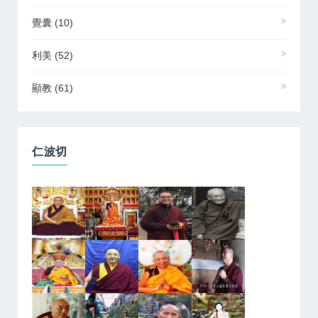
覺囊
(10)
利美
(52)
顯教
(61)
仁波切