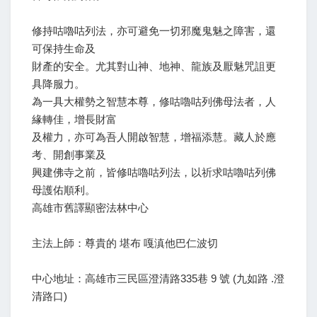
修持咕嚕咕列法，亦可避免一切邪魔鬼魅之障害，還
可保持生命及
財產的安全。尤其對山神、地神、龍族及厭魅咒詛更
具降服力。
為一具大權勢之智慧本尊，修咕嚕咕列佛母法者，人
緣轉佳，增長財富
及權力，亦可為吾人開啟智慧，增福添慧。藏人於應
考、開創事業及
興建佛寺之前，皆修咕嚕咕列法，以祈求咕嚕咕列佛
母護佑順利。
高雄市舊譯顯密法林中心
主法上師：尊貴的 堪布 嘎滇他巴仁波切
中心地址：高雄市三民區澄清路335巷 9 號 (九如路 .澄
清路口)