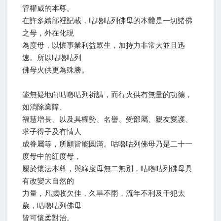
管權威的本尊。
在許多續部裡記載，咕嚕咕列佛母的本體是一切諸佛
之母，外在化現
為度母，以懷事業利益眾生，加持力非常大並且迅
速。所以咕嚕咕列
佛母火供更為殊勝。
能無疑地向咕嚕咕列祈請，而行火供有無量的功德，
如消除業障、
福慧增長、以及具權勢、名譽、受部屬、親友愛護、
求子得子及有情人
成眷屬等，所願皆能圓滿。咕嚕咕列佛母乃是二十一
度母中的紅度母，
屬於懷法本尊，與綠度母無二無別，咕嚕咕列佛母具
有改變大自然的
力量，凡歲收欠佳，久旱不雨，流年不利及干犯太
歲，咕嚕咕列佛母
皆可懷柔對治。