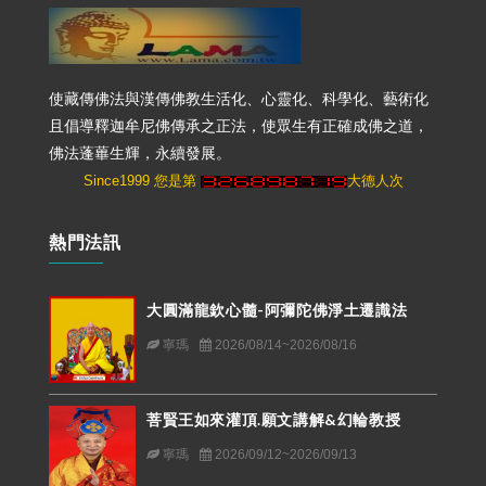
使藏傳佛法與漢傳佛教生活化、心靈化、科學化、藝術化
且倡導釋迦牟尼佛傳承之正法，使眾生有正確成佛之道，
佛法蓬蓽生輝，永續發展。
Since1999 您是第
大德人次
熱門法訊
大圓滿龍欽心髓-阿彌陀佛淨土遷識法
寧瑪
2026/08/14~2026/08/16
菩賢王如來灌頂.願文講解&幻輪教授
寧瑪
2026/09/12~2026/09/13