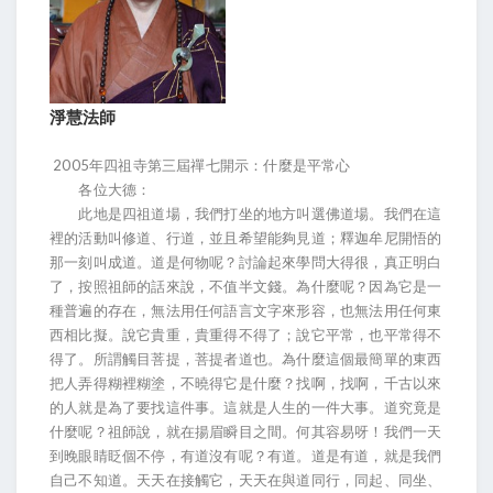
淨慧法師
2005年四祖寺第三屆禪七開示：什麼是平常心
各位大德：
此地是四祖道場，我們打坐的地方叫選佛道場。我們在這
裡的活動叫修道、行道，並且希望能夠見道；釋迦牟尼開悟的
那一刻叫成道。道是何物呢？討論起來學問大得很，真正明白
了，按照祖師的話來說，不值半文錢。為什麼呢？因為它是一
種普遍的存在，無法用任何語言文字來形容，也無法用任何東
西相比擬。說它貴重，貴重得不得了；說它平常，也平常得不
得了。所謂觸目菩提，菩提者道也。為什麼這個最簡單的東西
把人弄得糊裡糊塗，不曉得它是什麼？找啊，找啊，千古以來
的人就是為了要找這件事。這就是人生的一件大事。道究竟是
什麼呢？祖師說，就在揚眉瞬目之間。何其容易呀！我們一天
到晚眼睛眨個不停，有道沒有呢？有道。道是有道，就是我們
自己不知道。天天在接觸它，天天在與道同行，同起、同坐、