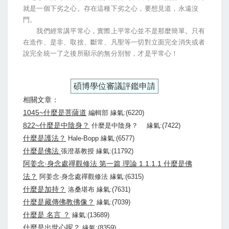
就是一個下劣之心。存在這種下劣之心，要想見道，永遠沒
門。
我們經常講平常心，實際上平常心並不是那麼簡單。只有
在造作、是非、取捨、斷常、凡聖等一切對立面完全消失或者
說完全統一了之後所顯示的無分別智，才是平常心！
碩博學位審議評鑑申請
相關文章：
1045~什麼是菩薩道
編輯部 緣氣:(6220)
822~什麼是中陰身？
什麼是中陰身？ 緣氣:(7422)
什麼是護法？
Hale-Bopp 緣氣:(6577)
什麼是佛法
張澄基教授 緣氣:(11792)
阿姜念·身念處禪觀修法 第一篇 理論 1.1.1.1 什麼是佛
法？
阿姜念·身念處禪觀修法 緣氣:(6315)
什麼是加持？
洛桑堪布 緣氣:(7631)
什麼是藏傳佛教佛像？
緣氣:(7039)
什麼是 名言 ？
緣氣:(13689)
什麼是出世心呢？
緣氣:(8359)