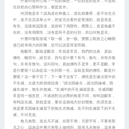
什麼叫造作心呢？一切的構想，一切刻意的追求，不是純
任自然的心態和作法，都是造作。
何謂無是非？認為道在神龕上，道在經書裡，道不在生活
中，道不在言談舉止中，把道完全看作是聖潔的，就是有是、
有非。這樣來認識道，道就有了局限性。實際上，道是無處不
在的，沒有局限性，沒有是與不是的分別，所以叫無是非。
什麼叫無取捨呢？取一樣，舍一樣。實際上取捨之心離開
道已經有很大的距離，也可以說是背道而馳。
無斷常。斷就是斷見，常就是常見。我們的法身、真如、
佛性，離四句，絕百非。四句是什麼？有句，無句，亦有亦無
句，非有非無句。這叫四句。真如佛性不是常，更不是斷。常
是什麼呢？以為從這一生到那一生，這就是我的佛性。斷是什
麼呢？這一輩子完了，下一輩子沒有了。佛性是生滅法當中的
不生滅。太虛大師曾經說過：“諸法因緣生，諸法因緣滅，因
緣生滅中，無生亦無滅。”生滅中的不生滅就是道。生滅與斷
常是同一個意思，不過就對法詮釋的角度不同，有時說斷常，
有時說生滅。那就是道，要在這個地方好好體會。所謂見道，
就是要見因緣生滅當下的無生亦無滅。見不到生滅當下的不生
滅，不叫見道。
無凡無聖。道在凡不減，在聖不增，凡聖平等，不要有聖
凡之心，認為這件事只有聖人做得到，我等凡夫無份，這本身