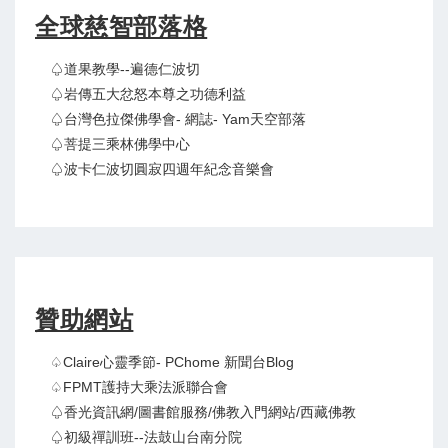
全球慈智部落格
♤道果教學--遍德仁波切
♤岩傳五大忿怒本尊之功德利益
♤台灣色拉傑佛學會- 網誌- Yam天空部落
♤菩提三乘林佛學中心
♤波卡仁波切圓寂四週年紀念音樂會
贊助網站
♤claire心靈季節- PChome 新聞台Blog
♤FPMT護持大乘法派聯合會
♤香光資訊網/圖書館服務/佛教入門網站/西藏佛教
♤初級禪訓班--法鼓山台南分院