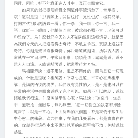
同睡、同吃，卻不能真正進入其中，真正去體會它。
如果真的就把揚眉瞬目之間這件事認清楚了，肯承擔，
哦！這就是道！那實際上，開悟也好，見性也好，極其簡單。
打開古代祖師的語錄一看，你一拳、我一腳，你一言、我一
語，你眨一下眼睛，他拍個巴掌，彼此都心照不宣，老師可以
印證你了。為什麼我們今天的人不能夠達到這種境界。就是因
為我們今天的人把道看得太奇特，不敢去承當。實際上道並不
奇特。你越是覺得道很奇特，你距離道就越遠。所以古人說，
道就在平常日用中。平常日用事，頭頭是道，處處是道。道不
遠人人自遠。人總遠離著道，把道看得太奇特。
馬祖開示說：道不用修。道是不用修的，因為是它一切現
成的。什麼是道呢？祖師說：平常心是道。平常心在馬祖來
講，是講的悟後的境界。我們沒有見性的人，是不是也可以在
平常的生活中去體會道呢？完全可以。如果不可以的話，道就
距離我們很遠。什麼叫做平常心呢？馬祖說：“無造作，無是
非，無取捨，無斷常，無凡無聖。”把一切對立的執著都掃除
乾淨了，就是平常心。上面所舉的六個無，都是我們平常生活
中心態上的執著。這六件事，在我們凡夫看來，都是實實在在
的。你越是把這些本來不應該執著的東西堅執不放，你離道就
越遠。