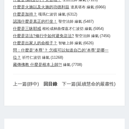
什麼是火施以及火施的功德利益
達真堪布 緣氣:(6966)
什麼是加持？
嘎瑪仁波切 緣氣:(6312)
認識什麼是真正的打坐！
聖空法師 緣氣:(5487)
什麼是三昧耶戒
根松成林曲傑嘉才仁波切 緣氣:(5954)
什麼是盜法?修行中如何避免盜法?
聖空法師 緣氣:(7456)
什麼是出家人的命根子？
智敏上師 緣氣:(6626)
問：什麼是“本尊”？ 怎樣可以知道自己的”本尊”是哪一
位？
祈竹仁波切 緣氣:(11268)
藏傳佛教 什麼是根本上師?!
緣氣:(7708)
上一篇(靜中)
回目錄
下一篇(延續慧命的嚴肅性)