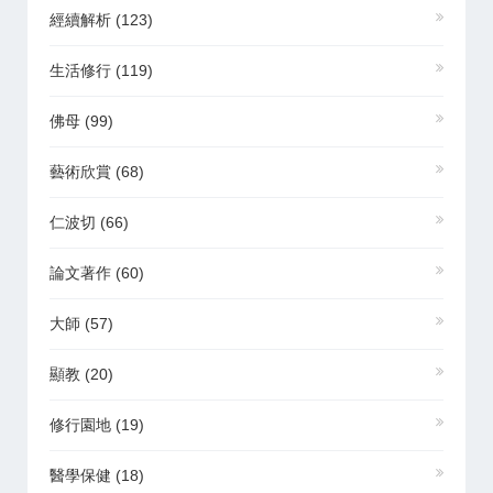
經續解析
(123)
生活修行
(119)
佛母
(99)
藝術欣賞
(68)
仁波切
(66)
論文著作
(60)
大師
(57)
顯教
(20)
修行園地
(19)
醫學保健
(18)