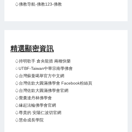
♤佛教导航-佛教123-佛教
精選顯密資訊
♤持明歌手 倉央龍措 兩種快樂
♤UTBF-Taiwan中華宗南學佛會
♤台灣蘇曼噶舉官方中文網
♤台灣佐欽大圓滿佛學會 Facebook粉絲頁
♤台灣佐欽大圓滿佛學會官網
♤覺囊達丹林佛學會
♤緣起法輪佛學會官網
♤尊貴的 安陽仁波切官網
♤慧命成長學院