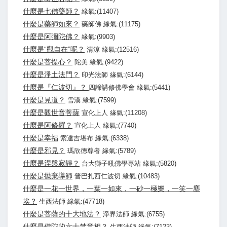
什麼是七佛藥師？
緣氣:(11407)
什麼是藥師如來？
藥師佛 緣氣:(11175)
什麼是阿彌陀佛？
緣氣:(9903)
什麼是“觀自在”呢？
清涼 緣氣:(12516)
什麼是菩提心？
陀美 緣氣:(9422)
什麼是淨土法門？
印光法師 緣氣:(6144)
什麼是『仁波切』？
四諦講修佛學會 緣氣:(5441)
什麼是見道？
雪漠 緣氣:(7599)
什麼是觀世音菩薩
宣化上人 緣氣:(11208)
什麼是阿修羅？
宣化上人 緣氣:(7740)
什麼是幸福
索達吉堪布 緣氣:(6338)
什麼是邪見？
瑪欣德尊者 緣氣:(5789)
什麼是涅盤寂靜？
台大獅子吼佛學專站 緣氣:(5820)
什麼是拋棄導師
普巴扎西仁波切 緣氣:(10483)
什麼是一花一世界，一葉一如來，一砂一極樂，一笑一塵
埃？
生西法師 緣氣:(47718)
什麼是菩薩的十大地法？
淨界法師 緣氣:(6755)
什麼是佛陀的六十梵音相？
生西法師 緣氣:(7123)