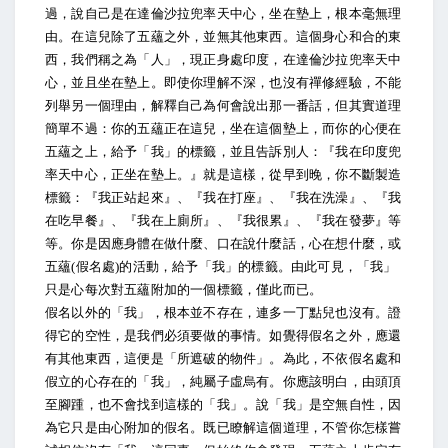
過，說自己是在達倫沙拉兜率天中心，坐在墊上，根本毫無理
由。在這兒除了五蘊之外，並無其他東西。這個身心和合的東
西，我們稱之為「人」，現正身處印度，在達倫沙拉兜率天中
心，並且坐在墊上。即使你理解不深，也沒有禪修經驗，不能
列舉另一個理由，解釋自己為何會說出那一番話，但其實道理
簡單不過：你的五蘊正在這兒，坐在這個墊上，而你的心便在
五蘊之上，給予「我」的標籤，並且告訴別人：『我在印度兜
率天中心，正坐在墊上。』就是這樣，從早到晚，你不斷製造
標籤：『我正站起來』、『我在打座』、『我在洗澡』、『我
在吃早餐』、『我在上廁所』、『我很累』、『我在發夢』等
等。你是因應身體在做什麼、口在說什麼話，心在想什麼，或
五蘊(假名處)的活動，給予「我」的標籤。由此可見，「我」
只是心每次對五蘊附加的一個標籤，僅此而已。
假名以外的「我」，根本並不存在，連多一丁點兒也沒有。證
得它的空性，是我們必須要做的事情。如覺得假名之外，應還
有其他東西，這便是「所遮破的物件」。為此，不依假名處和
假立的心存在的「我」，純屬子虛烏有。你應該明白，由頭頂
至腳踵，也不會找到這樣的「我」。說「我」是空無自性，因
為它只是由心附加的假名。既已瞭解這個道理，不管你怎樣嘗