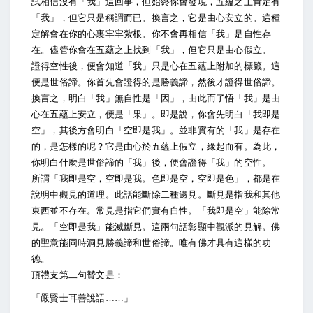
試相信沒有「我」這回事，但始終你會發現，五蘊之上肯定有
「我」，但它只是稱謂而已。換言之，它是由心安立的。這種
定解會在你的心裏牢牢紮根。你不會再相信「我」是自性存
在。儘管你會在五蘊之上找到「我」，但它只是由心假立。
證得空性後，便會知道「我」只是心在五蘊上附加的標籤。這
便是世俗諦。你首先會證得的是勝義諦，然後才證得世俗諦。
換言之，明白「我」無自性是「因」，由此而了悟「我」是由
心在五蘊上安立，便是「果」。即是說，你會先明白「我即是
空」，其後方會明白「空即是我」。並非實有的「我」是存在
的，是怎樣的呢？它是由心於五蘊上假立，緣起而有。為此，
你明白什麼是世俗諦的「我」後，便會證得「我」的空性。
所謂「我即是空，空即是我。色即是空，空即是色」，都是在
說明中觀見的道理。此話能斷除二種邊見。斷見是指我和其他
東西並不存在。常見是指它們實有自性。「我即是空」能除常
見。「空即是我」能滅斷見。這兩句話彰顯中觀派的見解。佛
的聖意能同時洞見勝義諦和世俗諦。唯有佛才具有這樣的功
德。
頂禮支第二句贊文是：
「嚴賢士耳善說語……」