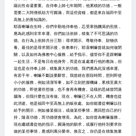
薩比性命還要重。在侍奉上師七年期間，他累積的功德，一般
需要二大阿僧祇劫方可圓滿，而這些資糧，都是來自福田中至
高無上的善知識的。
耶喜喇嘛在生時，你們辛勤地侍奉他，忍受寒熱饑渴的煎熬，
應為此感到非常幸運。你們如法依師，積集了不可思議的功
德。在行為上依師共分三類：尋求開示、尊敬侍奉、財物供
養。最佳的是尋求開示後，依教奉行。耶喜喇嘛曾就如何做閉
關，以及如何為佛教中心服務，給予指示。儘管你不是跟喇嘛
一起生活，不是每日在他身旁，而是在遠處遵行他的教誨，但
這也是在侍奉上師，積集廣大的功德。我們應為此深感幸運。
有若干年，喇嘛不斷說要辭世。我曾經在那段時間，想到即使
小小的服務，例如清潔等事，如不立刻把握機緣，累積至廣大
的功德，即使遲些想做，也不會再有機會。這樣的思緒曾閃過
腦海，但我什麼也沒有做。現在，喇嘛已不在人間，機會也從
此消逝。他是福田中至高無上的皈依處。如你能遵從喇嘛以往
給予的開示，例如修某個法，或做某些事情，應回想自己的行
持，隨喜功德，而功德便會增長。為此，如你曾為喇嘛服務，
現在繼續遵從他的指示，圓滿他的願求，或履行他特別要求你
做的某些事情，應感到萬分榮幸。換言之，你仍是在積集無量