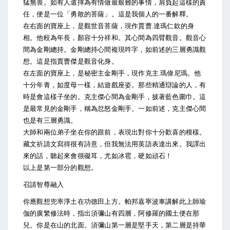
猛無畏。如有人選擇為有情做最艱難的事情，肩負起這樣的責
任，便是一位「勇敢的菩薩」。這是我個人的一番解釋。
在右面的寶座上，是觀世音菩薩，現作賈曹.達瑪仁欽的身
相。他較為年長，顏容十分祥和。其心間為四臂觀音。觀音心
間為金剛總持。金剛總持心間複現吽字，如前述的三層勇識觀
想。這是指賈曹傑是觀音化身。
在左面的寶座上，是秘密主金剛手，現作克主.瑪偉尼瑪。他
十分年青，如度母一樣，結遊戲座姿。那些精通辯論的人，有
時是會這樣子坐的。克主傑心間為金剛手，披著藍色圍巾。這
是最常見的金剛手，稱為忿怒金剛手。一如前述，克主傑心間
也是有三層勇識。
大師和兩位弟子坐在你的跟前，表現出對你十分歡喜的模樣。
藏文祈請文寫得很有詩意，但我無法用英語表達出來。我譯出
來的話，聽起來會很礙耳，尤如冰雹，硬如頑石！
以上是第一部分的觀想。
召請智尊融入
你應觀想兜率淨土在功德田上方。帕邦嘉寧波車講解此上師瑜
伽的廣繁修法時，指出須彌山有四層，阿修羅的國土便在那
兒。你是在山的北面。須彌山第一層是堅手天，第二層是持華