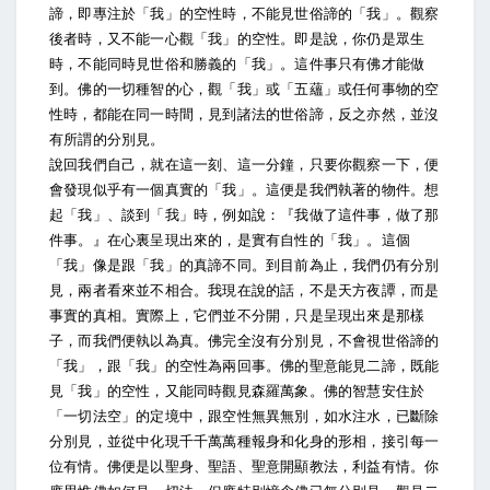
諦，即專注於「我」的空性時，不能見世俗諦的「我」。觀察
後者時，又不能一心觀「我」的空性。即是說，你仍是眾生
時，不能同時見世俗和勝義的「我」。這件事只有佛才能做
到。佛的一切種智的心，觀「我」或「五蘊」或任何事物的空
性時，都能在同一時間，見到諸法的世俗諦，反之亦然，並沒
有所謂的分別見。
說回我們自己，就在這一刻、這一分鐘，只要你觀察一下，便
會發現似乎有一個真實的「我」。這便是我們執著的物件。想
起「我」、談到「我」時，例如說：『我做了這件事，做了那
件事。』在心裏呈現出來的，是實有自性的「我」。這個
「我」像是跟「我」的真諦不同。到目前為止，我們仍有分別
見，兩者看來並不相合。我現在說的話，不是天方夜譚，而是
事實的真相。實際上，它們並不分開，只是呈現出來是那樣
子，而我們便執以為真。佛完全沒有分別見，不會視世俗諦的
「我」，跟「我」的空性為兩回事。佛的聖意能見二諦，既能
見「我」的空性，又能同時觀見森羅萬象。佛的智慧安住於
「一切法空」的定境中，跟空性無異無別，如水注水，已斷除
分別見，並從中化現千千萬萬種報身和化身的形相，接引每一
位有情。佛便是以聖身、聖語、聖意開顯教法，利益有情。你