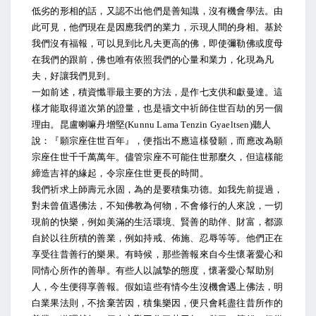
低劣的形相的話，又認不出他們是善知識，沒有機會學法。由
此可見，他們現在是因應我們的業力，示現人間的身相。基於
我們沒有福報，可以見到比凡夫更高的佛，即使彌勒佛或度母
在我們的跟前，佛也唯有依照我們的心量和業力，化現為凡
夫，好讓我們見到。
一如前述，積資懺罪最主要的方法，是作七支供和獻曼達。這
樣才能取得道次第的證量，也是禱文中祈師住世百劫的另一個
理由。昆盧喇嘛丹增堅(Kunnu Lama Tenzin Gyaeltsen)聽人
說：『願宗座住世百年』，便指出不應這樣發願，而應改為願
宗座住世千千萬萬年。儘管宗座不可能住世那麼久，但這樣能
締造吉祥的緣起，令宗座住世更長的時間。
我們祈求上師壽元永固，為的是要積集功德。如我先前提過，
對未曾值遇佛法，不知佛教為何物，不會修行的人來說，一切
現前的快樂，例如美滿的生活環境、賢善的助伴、財富，都源
自於以往所積的善業，例如持戒、佈施、忍辱等等。他們正在
享受往昔善行的樂果。有時候，那些善報來自今生懷著愛心和
同情心所作的善舉。有些人以誠摯的態度，懷著愛心幫助別
人，今生便得享善報。假如這些有情今生沒機會遇上佛法，明
白業果法則，不捨棄苦因，積集樂因，便只會耗盡往昔所作的