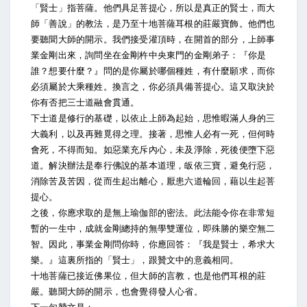
「賢士」指菩薩。他們具足菩提心，所以是真正的賢士，而大
師「善說」的教法，是乃至十地菩薩耳根的莊嚴寶飾。他們也
要聽聞大師的開示。我們接受灌頂時，在開首的部分，上師事
業金剛出來，詢問坐在金剛杵中央東門的金剛弟子：『你是
誰？想要什麼？』問的是你屬於哪個種姓，有什麼願求，而你
必須屬於大乘種姓。換言之，你必須具備菩提心。這又取決於
你有否把三士道融會貫通。
下士道是修行的基礎，以依止上師為起始，思惟暇滿人身的三
大義利，以及再難覓得之理。接著，思惟人必有一死，但何時
會死，不得而知。如惡業充斥內心，未及淨除，死後便墮下惡
道。解決辦法是奉行佛說的基本道理，皈依三寶，避免行惡，
消除苦及苦因，從而生起出離心，厭患六道輪回，藉以生起菩
提心。
之後，你應求取的是無上瑜伽部的密法。此法能令你在非常短
暫的一生中，成就金剛總持的無學雙運位，即殊勝的樂空無二
智。因此，事業金剛問你時，你應回答：『我是賢士，希求大
樂。』這裏所指的「賢士」，跟贊文中的意義相同。
十地菩薩已接近佛果位，但大師的言教，也是他們耳根的莊
嚴。聽聞大師的開示，也會覺得發人心省。