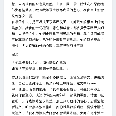
慧。內為耀目的金色曼達盤，上有一團白雲，體性為不忍南瞻
部洲有情受苦，欲令我等眾生脫離痛苦的悲心。在佛畫上便會
見到那朵白雲。
在雲朵中央，是三界法王宗喀巴父子。大師跟你的根本上師無
異無別。諸佛的一切種智、悲心和威能，都含攝于宗喀巴大師
和二大弟子之中。他們也現起三層勇識的形相。我在前面解釋
三昧耶尊的觀想時，已說明什麼是三層勇識。你的觀想要非常
清楚，尤如從彌勒佛的心間，真正見到師徒三尊。
召請
「兜率天眾怙主心，湧如新酪白雲端，
遍智法王賢慧稱，願同弟子降臨此。」
你應以優美的旋律，堅定不移的信心，慢慢念誦禱文。你要想
像，自己已置身淨土，祈請師徒三尊降臨。藏文中kyema一
字，便達出哀傷的情緒：『我今生沒有福份，轉生兜率淨土，
親睹你的聖容。現請你降臨南瞻部洲，當我的導師、怙主、皈
處吧！』你應懷著這份願望，加上無可動搖的信心，念誦這段
祈請文。帕邦嘉寧波車指出，如你以美妙的唱腔，慢慢念誦這
段禱文，『便不用懷疑大師會不會瞬間降臨。大師在兜率淨土