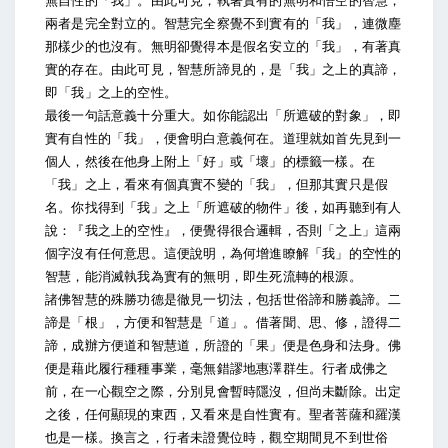
無自性的「我」。由此可見，執著實有的無明和悟空的智慧，
兩者是完全對立的。智慧完全察覺不到實有的「我」，連微塵
那樣少的也沒有。無明卻覺得本是假名安立的「我」，有著真
實的存在。由此可見，智慧所諦見的，是「我」之上的真諦，
即「我」之上的空性。
最後一句話意義十分重大。如你能認出「所遮破的對象」，即
實有自性的「我」，便會明白意義何在。道理就如首先見到一
個人，然後在他身上附上「好」或「壞」的標籤一樣。在
「我」之上，看來有個真實不變的「我」，但那其實只是假
名。你找得到「我」之上「所遮破的物件」後，如再聽到有人
說：『我之上的空性』，便覺得很合邏輯，否則「之上」這兩
個字沒有任何意思。這便說明，為何增進瞭解「我」的空性的
智慧，能消滅執我為實有的無明，即生死流轉的根源。
諸佛智慧的殊勝功德是徹見一切法，包括世俗諦和勝義諦。二
諦是「根」，方便和智慧是「道」。借著聞、思、修，證得二
諦，成辦方便道和智慧道，所證的「果」便是色身和法身。佛
便是藉此履行種種事業，毫無錯謬地惠澤群生。行者成佛之
前，在一心觀空之際，分別見會暫時隱沒，但尚未斷除。出定
之後，任何顯現的東西，又看來是自性實有。聖者菩薩和羅漢
也是一樣。換言之，行者未證覺位時，觀空期間見不到世俗