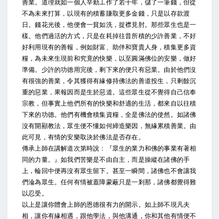
善業。道理就如一個人辛勤工作了若干年，儲了一筆錢，但從
不為未來打算，以現有的積蓄賺取更多金錢，只是以存款渡
日。錢花光後，他便會一貧如洗，捉襟見肘。那些眾生也是一
樣。他們過活的方式，只是在耗掉往昔所積的少許善業，不好
好利用現有的善報，例如財富、助伴和寶貴人身，積集更多資
糧，為未來生現前和究竟的快樂，以至圓滿佛位的安樂，做好
準備。少許的功德用完後，剩下來的便只有惡業。由於他們沒
有很強的善業，令其獲得有緣修持佛法的善道投生，只剩餘沉
重的惡業，果報因而是生於惡道。這些眾生從不覺得自己信奉
宗教，但事實上他們所有的快樂和舒適的生活，都來自以往積
下來的功德。他們有機會積集資糧，全是佛法的使然。如諸佛
沒有開顯教法，眾生便不懂如何締造樂因，無緣累積善業。由
此可見，有情的安樂取決於佛法是否存在。
傳承上師在講解道次第時說：『眾生的業力和佛的事業有著相
同的力量。』如我們苦樂是不由自主，而是操縱在諸佛的手
上，輪回中便再沒有眾生留下。甚至一瞬間，諸佛也不會讓我
們淪為眾生。任何有情被蓋障蒙蔽只是一剎那，諸佛都覺得難
以忍受。
以上是讓你體會上師的恩德很有力的開示。如上師不現凡夫
相，讓你有緣相遇，跟他學法，與他溝通，你和其他有情便不