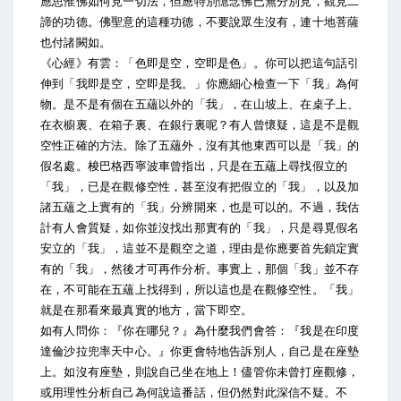
應思惟佛如何見一切法，但應特別憶念佛已無分別見，觀見二
諦的功德。佛聖意的這種功德，不要說眾生沒有，連十地菩薩
也付諸闕如。
《心經》有雲：「色即是空，空即是色」。你可以把這句話引
伸到「我即是空，空即是我。」你應細心檢查一下「我」為何
物。是不是有個在五蘊以外的「我」，在山坡上、在桌子上、
在衣櫥裏、在箱子裏、在銀行裏呢？有人曾懷疑，這是不是觀
空性正確的方法。除了五蘊外，沒有其他東西可以是「我」的
假名處。梭巴格西寧波車曾指出，只是在五蘊上尋找假立的
「我」，已是在觀修空性，甚至沒有把假立的「我」，以及加
諸五蘊之上實有的「我」分辨開來，也是可以的。不過，我估
計有人會質疑，如你並沒找出那實有的「我」，只是尋覓假名
安立的「我」，這並不是觀空之道，理由是你應要首先鎖定實
有的「我」，然後才可再作分析。事實上，那個「我」並不存
在，不可能在五蘊上找得到，所以這也是在觀修空性。「我」
就是在那看來最真實的地方，當下即空。
如有人問你：『你在哪兒？』為什麼我們會答：『我是在印度
達倫沙拉兜率天中心。』你更會特地告訴別人，自己是在座墊
上。如沒有座墊，則說自己坐在地上！儘管你未曾打座觀修，
或用理性分析自己為何說這番話，但仍然對此深信不疑。不