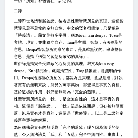
一切「所知」都包含在二諦之內。
二諦
二諦即世俗諦和勝義諦。後者是殊聖智慧所見的真理。這種智
慧諦見萬事萬物的空無自性。中文的譯名很簡短，只是稱為
「勝義諦」。藏文則較多字母，稱為toen tam denpa。Toen是
客體、現實，並非獨立自存。Tam是主體、智慧，有著殊聖的
意思。Denpa指智慧所洞察的東西，是真確無誤的。串連整個
意思，是指「殊聖的智慧所確認的真諦」。
世俗諦是指完全受障蔽的心所見的真理。藏文為kun tsog
denpa。Kun指完全，此處指空性。Tsog指覆蓋，是無明的作
用。Denpa指這種心所見的，都認為是真理。意思是指，對執
著實有的無明來說，所見的萬事萬物，都覺得是事實的真相。
基於這樣的作用，我們稱無明為「完全的蓋障」。
殊聖智慧所諦見的「我」，是空無自性的，這才是事實的真
相。這便是「勝義諦」。「我」雖是依緣而起，但心被無明覆
蓋，以為實有才是真的，這便是「世俗諦」。以上是二諦的定
義逐字逐句的解釋。
為何稱執著實有的無明為「完全的蓋障」呢？因為無明的使
然，令人無法諦見「我」和「五蘊」完全空無自性。事實上，