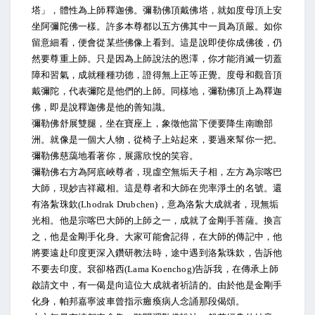
塔」，體性為上師釋迦佛。彌勒佛頂戴佛塔，就如度母頂上安
坐阿彌陀佛一樣。許多本尊都以五方佛其中一員為頂嚴。如你
留意細看，便會從某些佛像上看到。這是說即使你成佛後，仍
然要尊重上師。只是因為上師說法的恩澤，你才能消滅一切蓋
障和習氣，成就種種功德，證得無上正等正覺。度母和觀音頂
戴彌陀，代表彌陀是他們的上師。同樣地，彌勒佛頂上為釋迦
佛，即是說釋迦佛是他的善知識。
彌勒佛舒展雙腿，坐在寶座上，象徵他當下便要降生南瞻部
洲。就像是一個大人物，從椅子上站起來，要過來幫你一把。
彌勒佛慈藹地看著你，展露欣悅的笑容。
彌勒佛右方為阿底峽尊者，現虛空無垢天子相，左方為宗喀巴
大師，現妙吉祥藏相。這是尊者和大師在兜率淨土的名號。還
有洛紮珠欽(Lhodrak Drubchen)，意為洛紮大成就者，現無垢
光相。他是宗喀巴大師的上師之一，成就了金剛手菩薩。換言
之，他是金剛手化身。大家可能會記得，在大師的傳記中，他
將要遠赴印度更深入鑽研教法時，途中遇到洛紮珠欽，告訴他
不要去印度。袞卻格西(Lama Koenchog)告訴我，在傳承上師
啟請文中，有一偈是向這位大成就者祈請的。由於他是金剛手
化身，帕邦嘉寧波車曾指示癱瘓病人念誦那段偈頌。