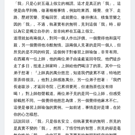
「我」只是心於五蘊上假立的稱謂。這才是真正的「我」。這
便是由早到晚，做著種種事情，例如吃東西、睡覺、坐下、走
路、歷經苦樂、受輪回苦、成就覺位、修持佛法、積集苦樂之
因的「我」。不過，執著實有的無明，見到這個「我」時，卻
以為它是獨立自存的，並非純粹在五蘊上假立。
道理就如有兩個人，對同一個人作出評價。一個覺得他和藹可
親，另一個覺得他冷酷無情。該兩個人見著的是同一個人，但
所見的是不同的特質。這個例子對修習上師瑜伽，非常有用。
在西藏有一位上師，他的兩位弟子由遠處返回寺院。他們徒步
走了多日，抵達上師家時，上師給他們喝涼了的茶。其中一位
弟子想著：『上師真的萬分慈悲，知道我們疲累不堪，特地把
茶弄得很涼。』他對上師感激萬分。另一位弟子想著：『我們
長途跋涉，才返回寺院，已累得要死，但連熱茶也沒有得
喝！』對上師怨聲載道。兩位弟子見的是同一位上師，但感受
卻截然不同。一個覺得他慈悲為懷，另一個覺得他麻木不仁。
這便是修習上師瑜伽的實例。一如前述，事情是好是壞，在於
你的心怎樣想。
話說回頭，「我」只是假名安立，但執著實有的無明，所見的
是真實不變的「我」。然而，了悟空性的智慧，所見的卻是毫