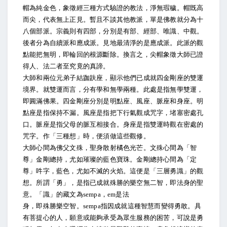
帽為純金色，象徵經三種方式驗證的教法，淨無瑕穢。帽既高
而尖，代表無上正見。暫且不談其他教派，單是佛教就分為十
八個部派。宗義則有四部，分別是有部、經部、唯識、中觀。
後者分為自續派和應成派。見地最清淨的是應成派。此派的觀
點能把無明，即輪回的根源斷除。換言之，尖帽象徵大師已證
得人、法二者至究竟的真諦。
大師和兩位元弟子結跏趺座，顯示他們已成就四金剛座的雙運
境界。就雙運而言，分有學和無學兩種。此處是指無學雙運，
即圓滿佛果。四金剛座分別是明點座、風座、脈座和身座。明
點座是指保持不漏。風座是指把下行氣觀成咒字，堵塞密處孔
口。脈座是指父母的脈互相接合。身座是指雙運時觀在密處的
咒字。作「三種想」時，便須做這些觀修。
大師心間為佛父文殊，聖身散射橘色光芒。文殊心間為「智
尊」金剛總持，尤如璀璨的藍色寶珠。金剛總持心間為「定
尊」吽字，藍色，尤如不滅的火焰。這便是「三層勇識」的觀
想。所謂「勇」，是指已成就殊勝的樂空無二智，即法身的聖
意。「識」的藏文為sempa，em是法
身，即殊勝樂空智。sempa指因成就這種智慧而變得勇敢。具
有菩提心的人，願意或能夠承受為眾生服務的困苦，可說是勇