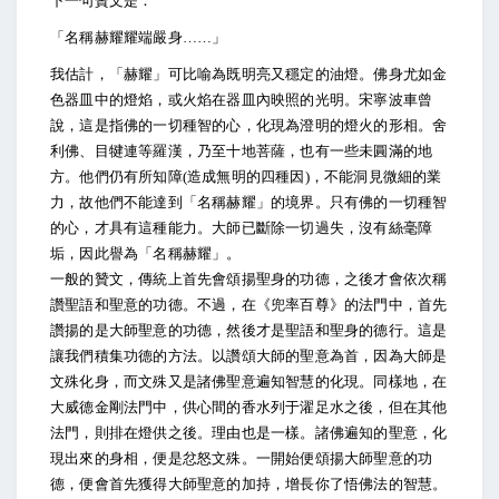
下一句贊文是：
「名稱赫耀耀端嚴身……」
我估計，「赫耀」可比喻為既明亮又穩定的油燈。佛身尤如金
色器皿中的燈焰，或火焰在器皿內映照的光明。宋寧波車曾
說，這是指佛的一切種智的心，化現為澄明的燈火的形相。舍
利佛、目犍連等羅漢，乃至十地菩薩，也有一些未圓滿的地
方。他們仍有所知障(造成無明的四種因)，不能洞見微細的業
力，故他們不能達到「名稱赫耀」的境界。只有佛的一切種智
的心，才具有這種能力。大師已斷除一切過失，沒有絲毫障
垢，因此譽為「名稱赫耀」。
一般的贊文，傳統上首先會頌揚聖身的功德，之後才會依次稱
讚聖語和聖意的功德。不過，在《兜率百尊》的法門中，首先
讚揚的是大師聖意的功德，然後才是聖語和聖身的德行。這是
讓我們積集功德的方法。以讚頌大師的聖意為首，因為大師是
文殊化身，而文殊又是諸佛聖意遍知智慧的化現。同樣地，在
大威德金剛法門中，供心間的香水列于濯足水之後，但在其他
法門，則排在燈供之後。理由也是一樣。諸佛遍知的聖意，化
現出來的身相，便是忿怒文殊。一開始便頌揚大師聖意的功
德，便會首先獲得大師聖意的加持，增長你了悟佛法的智慧。