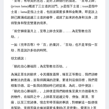
「至尊」有尊貴的意思，是對上師德行的描述。「至尊上師」
(jetsun lama)概述了三士道的法門。je是指下士道；tsun是指中
士道；lama是指上士道，包括波羅蜜多乘和金剛乘。即是說上
師已圓滿或超越三士道的修學，成就了如來的色身和法身，證
得聖身和聖意雙運的境界。
「前空獅座蓮月上，至尊上師含笑顏，……為宏聖教住百
劫。」
一如《兜率百尊》中「百」的量詞，「百劫」也不是單指一百
劫，而是說許多劫的時間。
頌文續說：
「願此信心勝福田，為宏聖教住百劫。」
為滿足眾生的願求，令其擺脫蓋障，臻至正等覺位，我們須瞭
解教法的意義，並取得圓滿的證量。要達到這個目標，我們需
積集功德。這一點我在開始時已經提過。為此，頌中便說：
「願此信心勝福田」。上師便是我們能積集至廣大功德最有力
的物件。在福田之中，上師甚至超越父母、僧伽、羅漢、菩
薩，以至三世諸佛。憶念常啼菩薩的事蹟，對瞭解這一點便很
有幫助。常啼菩薩在修波羅蜜多乘時(不是密乘)，愛護法上菩