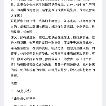
意。此舉會令你未來生無緣遇見善知識。此外，修七支供等同
為上師籌辦長壽會供，結果是令你成就金剛聖身，長壽更會隨
之而來！
只是祈求上師住世，或籌辦上師會供，並不足夠。祈師久住的
目的，是要請上師開示佛法，好讓你付諸實踐。不然的話，祈
師長壽，並無理由。
據說，如有曼達盤，應放五堆供品在底盤上，觀想成寶座，獻
給上師福田。你不應只是觀一副身體，而是千千萬萬個化身，
遍滿整個虛空，在供養寶座。祈請之後，觀想寶座融入福田的
寶座，並想像聖眾歡喜受供。帕邦嘉寧波車講解道次第時，更
指出你可化出許多身體，數目等同《上師會供》或《兜率百
尊》功德田佛菩薩眾會的數量，各各手持寶座獻供。觀不起來
的話，便只觀現有的身體。功德是多是少，取決於觀想數目的
多寡。
頂禮
下一句是頂禮支：
「遍量所知明慧意……」