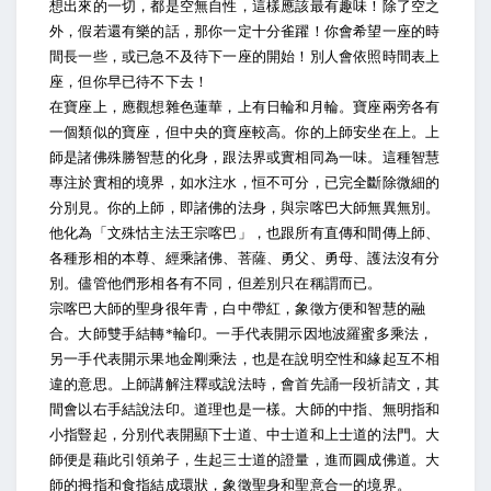
想出來的一切，都是空無自性，這樣應該最有趣味！除了空之
外，假若還有樂的話，那你一定十分雀躍！你會希望一座的時
間長一些，或已急不及待下一座的開始！別人會依照時間表上
座，但你早已待不下去！
在寶座上，應觀想雜色蓮華，上有日輪和月輪。寶座兩旁各有
一個類似的寶座，但中央的寶座較高。你的上師安坐在上。上
師是諸佛殊勝智慧的化身，跟法界或實相同為一味。這種智慧
專注於實相的境界，如水注水，恒不可分，已完全斷除微細的
分別見。你的上師，即諸佛的法身，與宗喀巴大師無異無別。
他化為「文殊怙主法王宗喀巴」，也跟所有直傳和間傳上師、
各種形相的本尊、經乘諸佛、菩薩、勇父、勇母、護法沒有分
別。儘管他們形相各有不同，但差別只在稱謂而已。
宗喀巴大師的聖身很年青，白中帶紅，象徵方便和智慧的融
合。大師雙手結轉*輪印。一手代表開示因地波羅蜜多乘法，
另一手代表開示果地金剛乘法，也是在說明空性和緣起互不相
違的意思。上師講解注釋或說法時，會首先誦一段祈請文，其
間會以右手結說法印。道理也是一樣。大師的中指、無明指和
小指豎起，分別代表開顯下士道、中士道和上士道的法門。大
師便是藉此引領弟子，生起三士道的證量，進而圓成佛道。大
師的拇指和食指結成環狀，象徵聖身和聖意合一的境界。