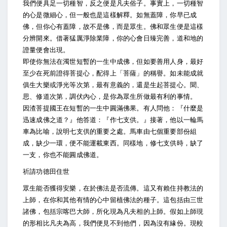
我們便具足一切種智，反之便是凡夫俗子。事實上，一切種智
的心是微細心，但一般也是這樣解釋。如無蓋障，你早已成
佛，但你心有蓋障，故不是佛，而是眾生。佛和眾生便是這樣
分辨開來。借著猛厲淨除業障，你的心會日臻完善，道和地的
證量便會出現。
即使你無法在濁世短暫的一生中成佛，但如要善用人身，最好
至少在死前證得菩提心，配得上「菩薩」的稱譽。如未能成就
俱生大樂或淨光等次第，最有意義的，還是生起菩提心。聞、
思、修道次第，調伏內心，是你為眾生所做最有利的事情。
因渣菩提國王在短暫的一生中圓滿佛果。有人問他：『什麼是
迅速成佛之道？』他答道：『作七支供。』接著，他以一輪馬
車為比喻，說明七支供的重要之處。馬車由七個重要部份組
成，缺少一環，便不能運載東西。同樣地，修七支供時，缺了
一支，你也不能圓成佛道。
祈請功德田住世
眾生能否獲得安樂，在於佛法是否流傳。這又有賴住持教法的
上師，在你和其他有情的心中留植佛法的種子。這包括由三世
諸佛，包括宗喀巴大師，所化現為凡夫相的上師。假如上師現
的形相比凡夫為高，我們便見不到他們，因為沒有緣份。現較