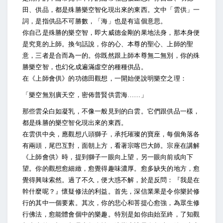
田、供品，都是殊勝樂空智化現出來的東西。文中「雲供」一
詞，是指供品不可勝數，「海」也是有這個意思。
你自己是殊勝的樂空智，即大威德金剛的果地法身，那本身便
是究竟的上師。換句話說，你的心、本尊的聖心、上師的聖
意，三者是合而為一的。你既然跟上師本尊無二無別，你的殊
勝樂空智，也幻化成遍滿虛空的種種供品。
在《上師會供》的功德田觀想，一開始便說明樂空之理：
「樂空無別廣天空，密佈普賢供雲海……」
那些雲朵白如凝乳，不像一般見到的白雲。它們跟供品一樣，
都是殊勝的樂空智化現出來的東西。
在雲供中央，應觀想八頭獅子，承托璀璨的寶座，每個角落各
有兩頭，尾巴互對，面朝上方，看著宗喀巴大師。宗座在講解
《上師會供》時，提到獅子一眼向上望，另一眼向前或向下
望。你的觀想愈細緻，愈覺得趣味濃厚。愈多缺失的地方，愈
覺得興味索然。過了不久，便大惑不解，於是反問：『我是在
幹什麼呢？』懷疑修法的利益。首先，深信業果是令你樂於修
行的其中一個要素。其次，你的悲心和菩提心愈強，為眾生修
行佛法，愈能體會個中的樂趣。特別是如你由始至終，了知觀