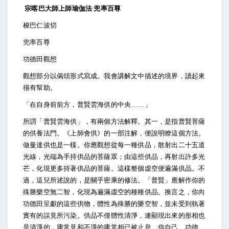
宗喀巴大師上師瑜伽法
兜率百尊
梭巴仁波切
兜率百尊
功德田觀想
觀想部分以偈頌形式寫成。我會講解文中描述的境界，讀起來
很有幫助。
「在自身前前方，普賢雲海供的中央……」
所謂「普賢雲海供」，有兩個方法解釋。其一，是指普賢菩薩
的供養法門。《上師會供》的一部注解，便說明瞭這個方法。
做曼達供也是一樣。你應觀想從每一種供品，散射出二十五道
光線，光端為手持供品的菩薩眾；由這些供品，再射出許多光
芒，化現更多持著供品的菩薩。這樣整個虛空便遍滿供品。不
過，這兒所述說的，是關乎密乘的修法。「普賢」應解作你的
殊勝樂空無二智，化現為遍滿虛空的種種供品。換言之，你向
功德田呈獻的這些供物，體性為殊勝的樂空智，並未受到執著
實有的誤見所污染。供品不僅體性清淨，連顯現出來的形相也
是清淨的，庸常見和不淨的庸常相已被止息。你自己、功德