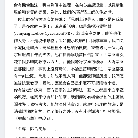
會有機會聽法，明白到個中義理，在內心生起證量，以及積集
現前和究竟的樂因。為此，我們必須祈請上師久住於世。
一位上師在講解道次第時說：『見到上師是人，而不是狗或驢
子，是多麼的幸運！』說這番話的，應是蔣楊洛覺堅贊
(Jamyang Lodroe Gyaentsen)大師。就以宗座為例，儘管他化
作人身，不是現作動物，但如他示現病相，障難重重，我們便
不能從他學法，失掉種種不可思議的良機。我曾遇到一位元為
宗座服務廿年的代表。他在長壽灌頂當日告訴我：『宗座這次
花了很多時間教導西方人。』他很驚訝宗座這樣做，因為宗座
是那樣忙碌，事實上沒有時間。不論是當時或以往，宗座都沒
有一刻空閒。為此，如他示現人間，但卻受障礙所擾，我們便
無緣接受教導，因此，應體會自己是多麼不可思議地幸運。
你有緣從許多東、西方國家的上師學法，基本上都是來自宗座
的恩澤。如宗座沒有前赴印度，我們便沒有機會從其他上師聽
聞教導，修持佛法。把教法付諸實踐，或遵行宗座的教誨，是
消滅煩惱的良方。除了修行之外，沒有其他辦法可打敗煩惱。
《兜率百尊》中說到：
「至尊上師含笑顏……」