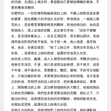
的功德。念誦以上偈文時，應提醒自己要聽從喇嘛的教誨，不
要把機會浪費掉。
你要明白，一切安樂和順緣都源自上師。不離上師既然是多麼
的重要，因此應勵力祈求他久住於世。舉例來說，一個病入膏
肓的人，是多麼需要醫術精湛的醫師，把他的病治好。如你是
那個病人，遇上這樣的良醫，必定會乞求他：『請你不要離
去，直至我痊癒為止。』在這五濁惡世，眾生難以調伏。其他
佛菩薩也對我們束手無策。你孑然一身，無人保護，孤苦無
依。為此，你應這樣想：『除了上師之外，我再沒有其他人可
依靠。』借著憶念上師的恩德，猛厲祈求他長久住世。
如你患上癌症、痲瘋，或人人都害怕的傳染病，求醫診治的心
便會非常深切。不過，病只是侵害這副身體，若干個月，或若
干年後，便不復存在。需要醫生、醫院、藥物、手術等互相配
合，方能治癒的疾病，其實都源自無始以來的煩惱。這才是真
正的疾病，而我們須祈請上師住世，把病魔連根拔起。事實
上，開顯教法的上師，是治療煩惱痼疾的大醫王。他能把無始
以來的苦諦斷除。我們是多麼需要這樣的良醫。相比之下，只
能治好癌症，或身體其他毛病的世間醫師，便顯得黯然失色。
你應如是思惟，猛厲祈請上師壽元永固。
祈師久住的利益，是能淨除對上師所作的惡業，例如擾亂師