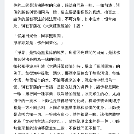
你的上師是諸佛勝智的化身，跟法身同為一味。一如前述，諸
佛的勝智與實相同為一體，這主要是指客觀的真諦。換言之，
諸佛的勝智專注於諸法實相，不可分別，如水注水，恒常如
此。彌勒菩薩在《大乘莊嚴經論》中說：
「譬如日光合，同事照世間，
淨界亦如是，佛合同業化。」
「淨界」是指毫無蓋障的境界。所謂照亮世間的日光，是諸佛
勝智與法身同為一味的明喻。
帕邦嘉寧波車引述《大乘莊嚴經論》時，舉出「百川匯海」的
例子。如從海中提取一滴水，那滴水便包含了每條河流、每條
小溪、每個城市的水。不論哪處來的水，流進海中都成為一
體。彌勒菩薩的一番話，是指在法身的境界中，諸佛都是同出
一轍，履行同一種事業，以殊勝的智慧，照亮眾生的心。尤如
海中的一滴水，上師也是諸佛勝智的化現。釋迦佛或金剛總持
都是十方不同形相、不同名號無量本尊和諸佛的化身。上師便
是這樣含攝一切。不管佛有多少，體性都是一味。諸佛的勝智
化為「文殊怙主法王宗喀巴」。雖然顯現出來的是一尊，但跟
無量形相的諸佛菩薩並無二致，不像我們互不相干。