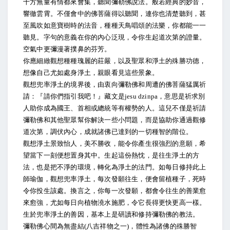
十方無量有情都來會集，聽聞彌勒佛說法。般若經典的妙音，
響徹雲霄。不僅會中的佛菩薩得以聽聞，連你也清楚聽到，甚
至風吹如意寶樹時的法音，種種天鳥唱頌的法樂，你都能一一
聽見。字句的意義在你的內心泛現，令你生起道次第的證量。
空氣中更彌漫著撲鼻的芬芳。
你應細緻觀想種種瑰麗的莊嚴，以及聖眾和淨土的殊勝功德，
想像自己尤如處身淨土，親眼看見這些景象。
觀想兜率淨土的境界後，由衷向彌勒佛和周遭的佛菩薩猛厲祈
請：『請你們指引我吧！』藏文是jesu dzinpa，意思是祈求別
人助你成為國王、首相或總統等有權勢的人。這兒不僅是祈請
彌勒佛和其他聖眾幫你解決一些小問題，而是協助你通過觀修
道次第，調伏內心，成就諸佛已達到的一切種智的階位。
觀想淨土景致怡人，美不勝收，能令你產生很強烈的意願，希
望當下一刻便想置身其中。生起這份熱忱，是往生淨土的方
法，也是把不淨的環境，轉化為淨土的法門。如每日修持此上
師瑜伽，觀想兜率淨土，每次發願往生，便會留植種子，死時
令你投生該處。換言之，你每一次發願，都會令往生的善業愈
來愈強，尤如每日向植物澆水施肥，令它長得更快更高一樣。
生於兜率淨土的善因，基本上是研讀和修持彌勒佛的教法。
彌勒佛心間為無盡結(八吉祥物之一)，體性為諸佛的殊勝智