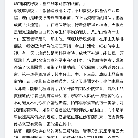
聽到你的呼喚，會立刻來到你的跟前。』
寧波車續說：『念誦這段禱文時，不用懷疑大師會否立即降
臨，理由是即使行者圓滿佛果前，在上品資糧道的階位，也會
成就「法流定」。』在這個階段，行者會取得五神通。天眼通
是能見遠至數百由旬的眾生和事物的能力。八那由他為一由
旬。五百個臂距為一那由他。阿底峽示現病相，在床上失禁排
便後，種敦巴譯師為他清理床鋪，拿走排泄物，細心侍奉上
師。有一天，譯師如是照料尊者時，成就了神通，能知曉一頭
鷹飛十八日那麼遠該處的眾生在想什麼。借著服侍尊者，譯師
淨除了大量惡業，積集了無量功德。話說回頭，大乘道共分五
道。第一道是資糧道，其中分上、中、下三品。成就上品資糧
道的行者，便具有這些神通力。除了天眼通之外，他們也具有
天耳通，能聽到極遠處，以至許多由旬以外的聲音。既然上品
資糧道的行者已具有這些功德，宗喀巴大師的一切種智的心，
不可能見不到你在召請他降臨。帕邦嘉寧波車的這一番話，對
我們很有幫助。如你知道這些法門發揮效力的因由，而不是單
單依照某某傳統的規矩，召請這位那位佛菩薩到來，便會覺得
修起來更有意義，更能樂在其中。
接著，觀彌勒佛心間的師徒三尊降臨，智尊分別安座宗喀巴大