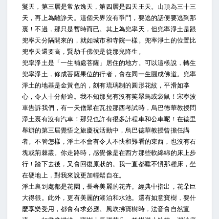
鬘天，第三層是常放逸天，第四層是四天王天。山頂為三十三
天，再上為離諍天。這個天界沒有爭鬥，要逃的話便要逃到那
裏！不過，那只是暫時而已。其上為兜率天，但兜率淨土是跟
兜率天分隔開來的，就如城市和寺院一樣。兜率淨土的位置比
兜率天還要高，賢劫千佛便是從那兒降生。
兜率淨土是「一生補處菩薩」居住的地方。可以這樣說，轉生
兜率淨土，修成菩薩果位的行者，會在同一生圓成佛道。兜率
淨土的地基是金黃色的，刻有琉璃制的圓形花紋，平滑如掌
心，令人十分舒適。我不知那兒有沒有笑翠鳥或袋鼠！宋寧波
車告訴我們，有一天僧眾在瓦拉那西考試時，烏巴德華教授問
淨土裏有沒有汽車！那兒也許有很多計程車和公車呢！在德里
舉辦的第三屆覺悟之旅慶祝活動中，烏巴德華教授曾擔任講
者。不管怎樣，淨土不會有令人不快和難看的東西，也沒有石
塊或荊棘叢。你走路時，感覺像是在西方那些軟綿綿的床上步
行！踏下去後，又會回復原狀的。我一直都睡不慣那種床，坐
在硬地上，對我來說更加輕鬆自在。
淨土裏到處都是花園，長著美麗的花卉。經典中指出，花朵巨
大得很。此外，更有美麗的湖泊和水池。還有如意寶樹，要什
麼享樂受用，都會有求必應。風吹拂寶樹時，法音會自然宣