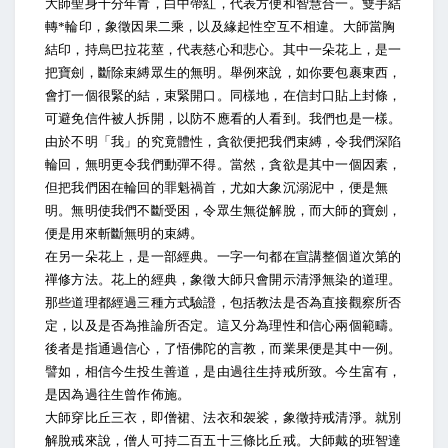
大師聖身十分年青，白中帶紅，代表方便和智慧合一。雙手結
轉*輪印，象徵因果二乘，以及緣起性空互不相違。大師當胸
結印，持烏巴拉花莖，代表慈心和悲心。其中一朵花上，是一
把寶劍，斷除束縛眾生的無明。舉例來說，如你要包裹東西，
會打一個很緊的結，束緊開口。同樣地，在信封口貼上封條，
可避免信件被人拆開，以防不應看的人看到。我們也是一樣。
由於不明「我」的究竟體性，貪欲便把我們束縛，令我們深陷
輪回，無明更令我們動彈不得。當然，貪欲是其中一個因素，
但把我們困在輪回的罪魁禍首，尤如大象沉溺泥中，便是無
明。無明使我們不斷受困，令眾生無從解脫，而大師的寶劍，
便是用來斬斷無明的束縛。
在另一朵花上，是一部經典。一字一句都在宣講整個道次第的
禪修方法。花上的經典，象徵大師只會開示清淨無染的道理。
那些道理都經過三種方式驗證，包括教法是否為直接觀察所否
定，以及是否為推論所否定。這又分為理性和信心兩個範疇。
後者是指通過信心，了悟佛陀的言教，而業果便是其中一例。
譬如，相信今生投生善道，是由過往生持戒所致。今生富有，
是因為過往生曾作佈施。
大師穿比丘三衣，即僧裙、法衣和袈裟，象徵持戒清淨。就別
解脫戒來說，僧人可持二百五十三條比丘戒。大師戴的班智達