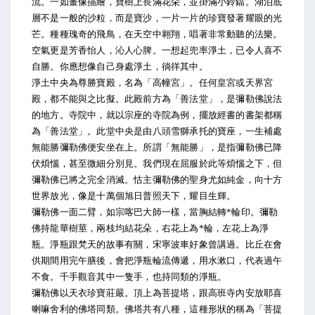
流。一如畫像描繪，寶樹上長滿花朵，並掛滿小鈴鐺。湖泊底
層不是一般的沙粒，而是寶沙，一片一片的珍寶發著耀眼的光
芒。種種瑰奇的飛鳥，在天空中翱翔，唱著非常動聽的法樂。
空氣更是芳香怡人，沁人心脾。一想起兜率淨土，已令人喜不
自勝。你應想像自己身處淨土，徜徉其中。
淨土中央為尊勝寶殿，名為「高幢宮」。任何皇宮或天界宮
殿，都不能與之比擬。此殿前方為「善法堂」，是彌勒佛說法
的地方。寺院中，就以宗座的寺院為例，擺放經書的書架都稱
為「善法堂」。此堂中央是由八頭雪獅承托的寶座，一生補處
無能勝彌勒佛便安坐在上。所謂「無能勝」，是指彌勒佛已降
伏煩惱，甚至微細分別見。我們現在屈服於此等煩惱之下，但
彌勒佛已將之完全消滅。怙主彌勒佛的聖身尤如純金，向十方
世界放光，像是十萬個旭日普照天下，耀目生輝。
彌勒佛一面二臂，如宗喀巴大師一樣，當胸結轉*輪印。彌勒
佛持龍華樹莖，兩枝均結花朵，右花上為*輪，左花上為淨
瓶。淨瓶跟梵天的故事有關，宋寧波車好象曾講過。比丘在會
供期間用完午膳後，會把淨瓶輪流傳遞，用水漱口，代表過午
不食。千手觀音其中一隻手，也持同類的淨瓶。
彌勒佛以天衣珍寶莊嚴。頂上為菩提塔，跟高班寺內安放耶喜
喇嘛舍利的佛塔同類。佛塔共有八種，這種形狀的稱為「菩提