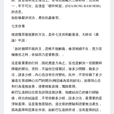
師、賈曹傑和克主傑頂上。智尊然後融入三昧耶尊，合而為
一，牢不可分。這便是「喳吽蚌賀」(DZA HUNG BAM HOH)
的含意。
如欲修獻沐浴法，應在此處修習。
七支供養
積資懺罪最扼要的方法，是作七支供和獻曼達。大師在《廣
論》中說：
「故於聽聞不能持文，思惟不能解義，修習相續不生，慧力至
極微劣之時，依福田力是要教授。」
這是最重要的行持，因此應盡力為之。這也是解決一切困難和
障礙的辦法。否則，不論你怎樣嘗試，做多少閉關，聽多少
法，讀多少經，內心也沒有任何變化。此外，不管你聽了多少
遍道次第或轉心法門的開示(轉惡緣為道的妙法)，如發現心念
和行為毫無改善，便要積集資糧，懺除業障。
嶄巴弘道師以往曾告訴我這個訣要。他總結自己的修行經驗
後，得出的結論是，不管你聽多少經，說多少法，最重要的是
淨除蓋障。這是毫無置疑的。道次第的體驗和證量無法產生，
因為蓋障和惡業在作祟。如嶄巴弘道師所述，沒有蓋障的話，