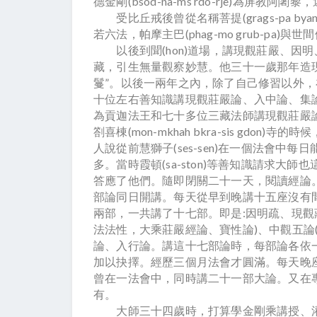
德金剛(bsod-na-ms rdo-rje)為
受比丘戒後曾從名稱菩提(grags-pa by
若六法，帕摩主巴(phag-mo grub-pa)與世間依怙
以後到聞(hon)道場，講現觀莊嚴、因明、
藏，引生無量觀察妙慧。他三十一歲那年造現觀莊
鬘”。以後一兩年之內，除了自己修習以外，在各
十位左右善知識講現觀莊嚴論、入中論、集論等，在貢迦(g
為貢迦法王和七十多位三藏法師講現觀莊嚴
劄喜棟(mon-mkhah bkra-sis gd
人說從前慧獅子(ses-sen)在一個法會
多。當時霞頓(sa-ston)等善知識請求大
答應了他們。隨即閉關二十一天，閱讀經論
部論同日開講。每天從早到晚講十五座沒有
兩部，一共講了十七部。即是:因明疏、現觀
法法性，大乘莊嚴經論、寶性論)、中觀五論
論、入行論。講這十七部論時，每部論各依
加以抉擇。經歷三個月法會才圓滿。每天晚
曾在一法會中，同時講二十一部大論。又在
有。
大師三十四歲時，打算學金剛乘講授、灌