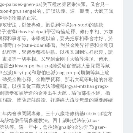
(grags-pa bses-gnen-pa)受五種次第密乘法類。又會見一
n-hgrus senge)的，詳談法義。這一期間，大師了知
釋龍樹論義的正宗。
法，以便專修。於是到仰垛(an-stod)的德欽
首弟子法祥(chos kyi dpal)學習時輪疏釋、修行事相、六加
解釋和事相等。未學經以前，要先把事相學會才好，於
自在(tshe-dban)學習。對於金剛界祥勝和金剛頂
、結印等，學習得都很純熟。以後又回到法祥那裏，請
、畫壇等一切事相。又學到金剛手大輪等灌頂、傳承、
巴(khyun-po lhas-pa)聽受瑜伽部諸大曼陀羅等藏
ū-yi-pa)和那伯巴派(nag-po-pa)勝樂等無上瑜
，聽受金剛心釋、金剛手贊釋、那若大疏等時輪的各種
又從三藏大法師幢稱(rgyal-mtshan grags-
特別聽受布頓所造的金剛出生大疏，瑜伽部根本經、攝
實相論、憍薩羅莊嚴論、祥勝經大疏等無量的重要經續
事閉關專修。三十八歲培修精基(rdzin-ji)地方
)，為該地僧俗講多種教法。四十歲時從法依(chos-
法等。這一年中，曾往娘(gnal)的金沙奔巴(gser-