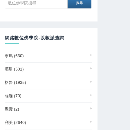
網路數位佛學院-以教派查詢
寧瑪
(630)
噶舉
(591)
格魯
(1935)
薩迦
(70)
覺囊
(2)
利美
(2640)