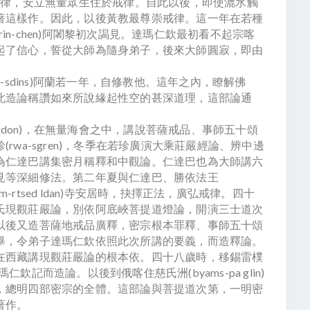
講比丘戒律，安立無量眾生住於戒律。自此以後，即使漉水觸
著這樣作。因此，以後黃教最尊崇戒律。這一年在若種
ma rin-chen)阿闍黎初次謁見。達瑪仁欽最初看不起宗喀
起了信心，誓從大師為隨身弟子，後來大師圓寂，即由
ha-sdins)阿蘭若一年，自修教他。這年之內，瞭解佛
此造論稱讚如來所說緣起性空的甚深道理，這部論通
gdon)，在無量海會之中，講說菩薩戒品、事師五十頌
wa-sgren)，冬季在若珍廣演大乘莊嚴經論、辨中邊
為仁達巴講集密月稱釋和中觀論。仁達巴也為大師講六
見等深細修法。第二年夏與仁達巴、勝依法王
敦(gnam-rtsed ldan)寺安居時，抉擇正法，廣弘戒律。四十
氏現觀莊嚴論，別依阿底峽菩提道燈論，開演三士道次
以後又造菩薩地戒品廣釋，密宗根本罪釋、事師五十頌
畢，令弟子達瑪仁欽依照此次所講的要義，而造釋論。
在西藏講現觀莊嚴論的根本依。四十八歲時，移錫雷樸
瑪仁欽記而造論。以後到俄喀住慈氏洲(byams-pa glin)
，總明四部密宗的全體。這部論與菩提道次第，一明密
著作。