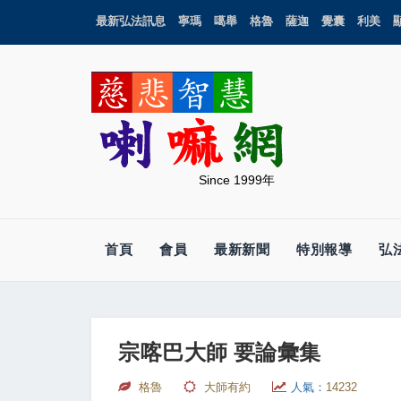
最新弘法訊息
寧瑪
噶舉
格魯
薩迦
覺囊
利美
Since 1999年
首頁
會員
最新新聞
特別報導
弘
宗喀巴大師 要論彙集
格魯
大師有約
人氣：
14232