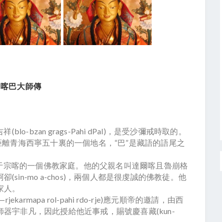
宗喀巴大師傳
lo-bzan grags-Pahi dPal)，是受沙彌戒時取的。
距離青海西寧五十裏的一個地名，“巴”是藏語的語尾之
生于宗喀的一個佛教家庭。他的父親名叫達爾喀且魯崩格
名叫馨茂阿卻(sin-mo a-chos)，兩個人都是很虔誠的佛教徒。他
家人。
mapa rol-pahi rdo-rje)應元順帝的邀請，由西
器宇非凡，因此授給他近事戒，賜號慶喜藏(kun-