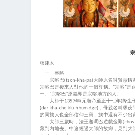
張建木
一 事略
宗喀巴(tson-kha-pa)大師原名叫賢慧稱吉祥(b
宗喀巴是後來人對他的一個尊稱。“宗喀”是
一。“宗喀巴”原義即是宗喀地方的人。
大師于1357年(元順帝至正十七年)降
(dar kha-che klu-hbum dge)，母親
的同族人也全部信仰三寶，族中還有不少出
大師三歲時，法王迦瑪巴遊戲金剛(chos—rjekar
藏到內地去。中途經過大師的故鄉，見到大師