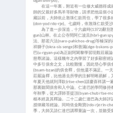
dgah snin-po)。
在這一年裏，附近有一位修大威德得成就的喇嘛名叫
師的父親好多馬羊等財物，請求把他這個小
藏以前，大師依止敦珠仁欽而住，學了很多
(don-yod rdo-rje)。七歲時，依敦珠仁欽
為了進一步深造，十六歲時(1372)辭別敦
gun)山林。在止公寺間阿仁波且(hbri-gun sp
法、那若六法(naro-pahichos-drug)等
祥獅子(bkra-sis senge)和善滿(dge-bskon
巴(u-rgyan-pa)為正副阿闍黎學習現觀莊嚴
慈尊諸論。這樣幾年之內學習了好多顯密經論。十
中多引俱舍之文，比較難懂，因此登心學俱舍。在
(bsam-bzan)的俱舍釋，但他還不滿足。一天在
莊嚴論釋，比他過去所學的注解明晰易解，
年夏天他就到澤欽(rtse-chen)請慶喜祥講一
那裏聽聞俱舍和入中論。仁達巴的學問修持
年秋季，從大譯師菩提頂(byan-chub rtse-
根本經及其釋論。二十二歲仁達巴為大師評
授律藏等經論。同時依金剛寶(rdo-rje ri
季，大師又請仁達巴講釋量論一次，並聽受集密本續