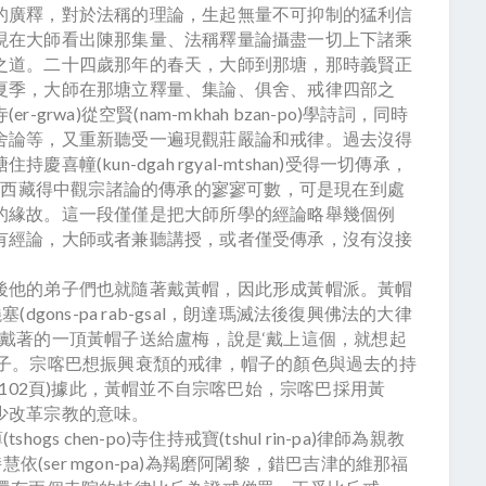
的廣釋，對於法稱的理論，生起無量不可抑制的猛利信
現在大師看出陳那集量、法稱釋量論攝盡一切上下諸乘
之道。二十四歲那年的春天，大師到那塘，那時義賢正
夏季，大師在那塘立釋量、集論、俱舍、戒律四部之
wa)從空賢(nam-mkhah bzan-po)學詩詞，同時
舍論等，又重新聽受一遍現觀莊嚴論和戒律。過去沒得
(kun-dgah rgyal-mtshan)受得一切傳承，
一次。當時西藏得中觀宗諸論的傳承的寥寥可數，可是現在到處
的緣故。這一段僅僅是把大師所學的經論略舉幾個例
有經論，大師或者兼聽講授，或者僅受傳承，沒有沒接
他的弟子們也就隨著戴黃帽，因此形成黃帽派。黃帽
gons-pa rab-gsal，朗達瑪滅法後復興佛法的大律
把自己戴著的一頂黃帽子送給盧梅，說是‘戴上這個，就想起
帽子。宗喀巴想振興衰頹的戒律，帽子的顏色與過去的持
一102頁)據此，黃帽並不自宗喀巴始，宗喀巴採用黃
少改革宗教的意味。
gs chen-po)寺住持戒寶(tshul rin-pa)律師為親教
a)寺住持慧依(ser mgon-pa)為羯磨阿闍黎，錯巴吉津的維那福