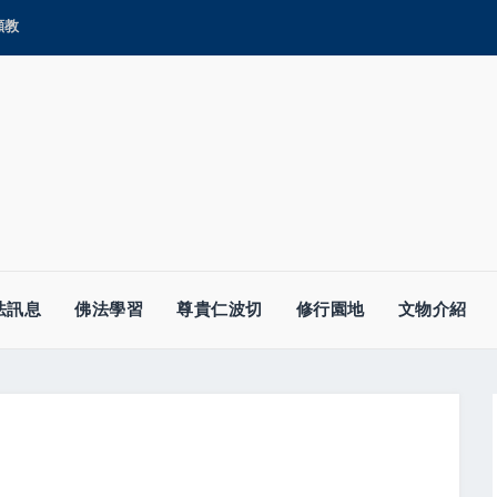
顯教
法訊息
佛法學習
尊貴仁波切
修行園地
文物介紹