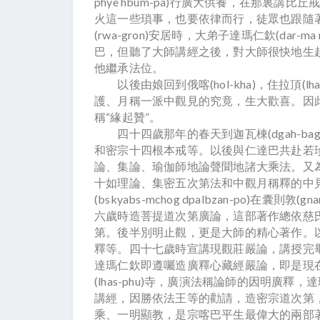
phye hbum-pa)行廣大供養，在那裏
火這一些瑣事，也要依律而行，徒眾也跟隨
(rwa-gron)安居時，大弟子達瑪仁欽(dar-
巴，但聽了大師講經之後，對大師很快地生
他繼承法位。
以後由娘回到俄喀(hol-kha)，住拉頂(l
護、月稱一派中觀見的究竟，生大歡喜。因
稱“緣起贊”。
四十四歲那年的春天到迦瓦棟(dgah-ba
和密宗十四根本戒等。以後與仁達巴共赴若珍(r
論、集論、瑜伽師地論聲聞地諸大乘法。又
十如理論、集密五次第法和中觀月稱釋的中
(bskyabs-mchog dpalbzan-po)在囊則
六歲時造菩提道次第廣論，這部著作總依慈
第。後半別明止觀，更是大師的精心著作。
釋等。四十七歲時宣講現觀莊嚴論，講授完
達瑪仁欽即遵囑造廣釋心藏經嚴論，即是現
(lhas-phu)寺，廣演法稱論師的因明廣釋，達
講經，因勝依法王等的勸請，造密宗道次第
乘、一明顯教，是宗喀巴平生最偉大的兩部