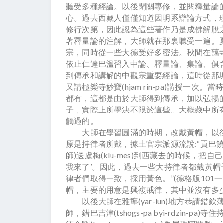
聽受多種經論。以後閉關專修，並閱釋量論
心。過去西藏人僅僅知道因明系辯論方式，
修行次第，因此認為這些著作乃是成佛解脫
著釋量論的注解，大師就在那裏聽受一遍。
宗，同時從一些大德受好多密法。秋間在藹寺(er-gr
依止仁達巴溫習入中論、釋量論、集論、俱
到傳承和講解的中觀宗重要經論，這時從那塘住持慶喜幢
又請極樂寺妙寶(hjam rin-pa)講授
都有，這都是由於大師得到傳承，加以弘揚
子，實際上所學決不限於這些。大概藏中所
觸過的。
大師在學習圓滿的時期，改戴黃帽，以後
原是持律者所戴，據土官宗派源流說:“貢巴饒塞(d
師)送盧梅(klu-mes)到西藏去的時候，
我來了’。因此，過去一些大持律者都戴黃
律者們取得一致，採用黃色。”(德格版101
帽，主要的用意是興複戒律，其中並沒有多
以後大師在雅壟(yar-lun)地方恭請錯欽薄(tsho
師，錯巴吉津(tshogs-pa byi-rdzin-p