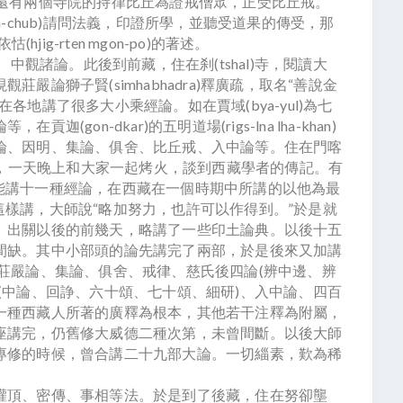
屏教阿闍黎，還有兩個寺院的持律比丘為證戒僧眾，正受比丘戒。
an-chub)請問法義，印證所學，並聽受道果的傳受，那
(hjig-rten mgon-po)的著述。
中觀諸論。此後到前藏，住在刹(tshal)寺，閱讀大
嚴論獅子賢(simhabhadra)釋廣疏，取名“善說金
地講了很多大小乘經論。如在賈域(bya-yul)為七
on-dkar)的五明道場(rigs-lna lha-khan)
論、因明、集論、俱舍、比丘戒、入中論等。住在門喀
on)寺的時候，一天晚上和大家一起烤火，談到西藏學者的傳記。有
中每日能講十一種經論，在西藏在一個時期中所講的以他為最
師也這樣講，大師說“略加努力，也許可以作得到。”於是就
。出關以後的前幾天，略講了一些印土論典。以後十五
間缺。其中小部頭的論先講完了兩部，於是後來又加講
莊嚴論、集論、俱舍、戒律、慈氏後四論(辨中邊、辨
(中論、回諍、六十頌、七十頌、細研)、入中論、四百
一種西藏人所著的廣釋為根本，其他若干注釋為附屬，
座講完，仍舊修大威德二種次第，未曾間斷。以後大師
專修的時候，曾合講二十九部大論。一切緇素，歎為稀
頂、密傳、事相等法。於是到了後藏，住在努卻壟