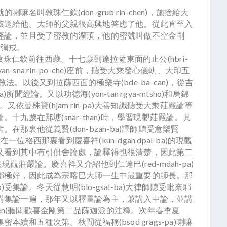
敦珠仁欽(don-grub rin-chen)，施捨給大
孩送給他。大師的父親很高興地答應了他。從此直至入
經論，並且受了密教的灌頂，他的密號叫做不空金剛
受沙彌戒。
珠仁欽前往西藏。十七歲到達拉薩東面的止公(hbri-
yan-sna rin-po-che)座前，聽受大乘發心儀軌、大印五
極深的教法。以後又到拉薩西面的極樂寺(bde-ba-can)，從吉
s-pa)所聞經論。又以功德海(yon-tan rgya-mtsho)和烏錦
論。又依曼殊寶(hjam rin-pa)大善知識聽受大乘莊嚴論等
九歲在那塘(snar-than)時，學習現觀莊嚴論。其
那裏他從義賢(don-bzan-ba)譯師聽受意樂賢
一位格西那裏看到慶喜祥(kun-dgah dpal-ba)的現觀
又看到其中有引俱舍論處，論釋得也很清楚，因此第二
遍現觀莊嚴論。慶喜祥又介紹他到仁達巴(red-mdah-pa)
都極好，因此成為宗喀巴大師一生中最重要的師長。那
mo)受集論。冬天從慧明(blo-gsal-ba)大律師聽受毗奈耶
講集論一遍，那年又以釋量論為主，兼講入中論，並講
n-chen)聽聞歡喜金剛第二品薩迦派的注釋。次年春季夏
和五種次第。秋間從福稱(bsod grags-pa)喇嘛