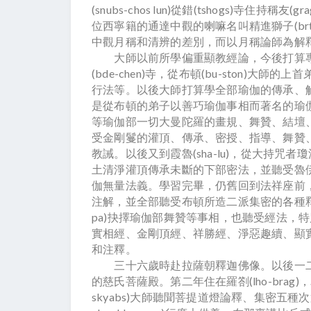
(snubs-chos lun)從錯(tshogs)寺住持稱友
位西寧籍的通達中觀的喇嘛名叫精進獅子(brtso
中觀月稱和清辨的差別，而以月稱論師為解
大師以前所學偏重顯教經論，今後打算專攻密
(bde-chen)寺，從布頓(bu-ston)大師的上
行法等。以後大師打算學全部瑜伽的傳承、
是從布頓的弟子以善巧瑜伽事相而著名的瑜伽師壽
等瑜伽部一切大曼陀羅的畫規、舞贊、結壇
受金剛鬘的灌頂、傳承、密授、指導、舞贊
教誡。以後又到霞魯(sha-lu)，從大持咒者瓊波雷
土清淨灌頂傳承未斷的下部密法，並聽受魯伊巴派(l
伽無量法義。學習完畢，仍舊回到法祥座前
注解，並全部聽受布頓所造二派集密的各種釋疏。以後
pa)抉擇瑜伽部舞贊等事相，也聽受經法，
實相經、金剛頂經、祥勝經、淨惡趣續、顯
和注釋。
三十六歲時赴拉薩朝釋迦佛像。以後一二年內舍
的慈氏菩薩殿。第二年住在羅劄(lho-brag
skyabs)大師聽聞菩提道燈論釋、集密五種次第