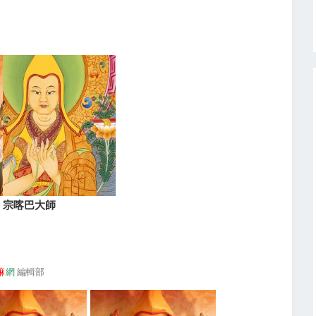
宗喀巴大師
嘛
網
編輯部