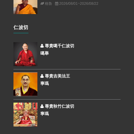
格魯
2026/08/01~2026/08/22
仁波切
尊貴噶千仁波切
噶舉
尊貴吉美法王
寧瑪
尊貴秋竹仁波切
寧瑪