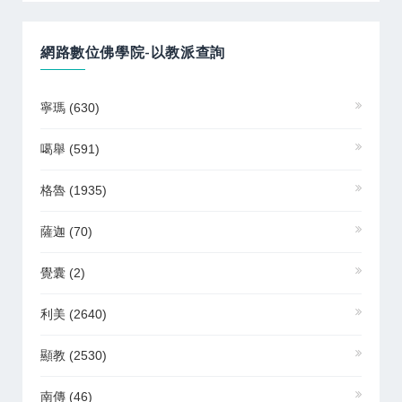
網路數位佛學院-以教派查詢
寧瑪
(630)
噶舉
(591)
格魯
(1935)
薩迦
(70)
覺囊
(2)
利美
(2640)
顯教
(2530)
南傳
(46)