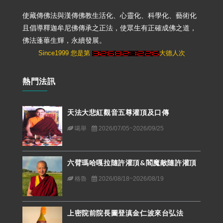
使藏傳佛法與漢傳佛教生活化、心靈化、科學化、藝術化
且倡導釋迦牟尼佛傳承之正法，使眾生有正確成佛之道，
佛法蓬蓽生輝，永續發展。
Since1999 您是第
大德人次
熱門法訊
天法大悲紅觀音五尊灌頂及口傳
噶舉
2026/07/05~2026/09/25
六臂瑪哈嘎拉隨許灌頂&閻魔敵隨許灌頂
格魯
2026/08/18~2026/08/19
上密院前院長圖登滇金仁波來台弘法