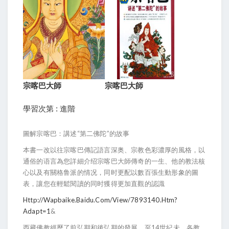
宗喀巴大師
宗喀巴大師
學習次第 : 進階
圖解宗喀巴：講述“第二佛陀”的故事
本書一改以往宗喀巴傳記語言深奥、宗教色彩濃厚的風格，以
通俗的语言為您詳細介绍宗喀巴大師傳奇的一生、他的教法核
心以及有關格鲁派的情况，同时更配以數百張生動形象的圖
表，讓您在輕鬆閱讀的同时獲得更加直觀的認識
Http://wapbaike.baidu.com/view/7893140.htm?
Adapt=1
&
西藏佛教經歷了前弘期和後弘期的發展，至14世紀未．各教