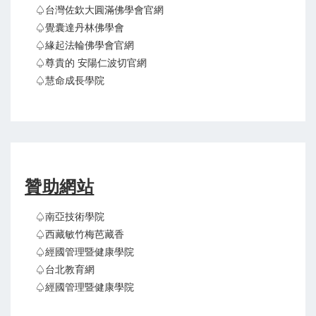
♤台灣佐欽大圓滿佛學會官網
♤覺囊達丹林佛學會
♤緣起法輪佛學會官網
♤尊貴的 安陽仁波切官網
♤慧命成長學院
贊助網站
♤南亞技術學院
♤西藏敏竹梅芭藏香
♤經國管理暨健康學院
♤台北教育網
♤經國管理暨健康學院