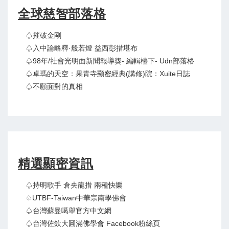
全球慈智部落格
♤摧破金剛
♤入中論略釋·般若燈 益西彭措堪布
♤98年/社會光明面新聞報導獎- 編輯檯下- Udn部落格
♤卓瑪的天空：果青寺顯密經典(講修)院：Xuite日誌
♤不願面對的真相
精選顯密資訊
♤持明歌手 倉央龍措 兩種快樂
♤UTBF-Taiwan中華宗南學佛會
♤台灣蘇曼噶舉官方中文網
♤台灣佐欽大圓滿佛學會 Facebook粉絲頁