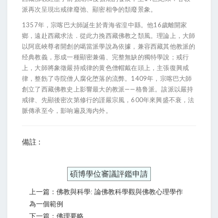
派再次呈現出戒律廢弛、顯密相争的頹廢景象。
1357年，宗喀巴大師誕生於青海省湟中縣。他16歲離開家
鄉，遠赴西藏求法．從此力挽西藏佛教之頹風。理論上，大師
以阿底峽尊者開創的噶當派學說為依據，兼容西藏其他教派的
经典教義，形成一種顯密兼備、完整無缺的獨特學說；戒行
上，大師將象徵嚴持戒律的黄色僧帽戴在頭上，主張復興戒
律，整飭了寺院僧人腐化堕落的流弊。1409年，宗喀巴大師
創立了西藏佛教史上影響最大的教派——格鲁派。該派以嚴持
戒律、先顯後密次第修行的謹嚴宗風，600年來興盛不衰，法
脈傳承至今，影响遍及海内外。
備註 :
碩博學位審議評鑑申請
上一篇：佛教與科學: 論佛教科學觀與佛教心理學作
為一個範例
下一篇：佛理要略