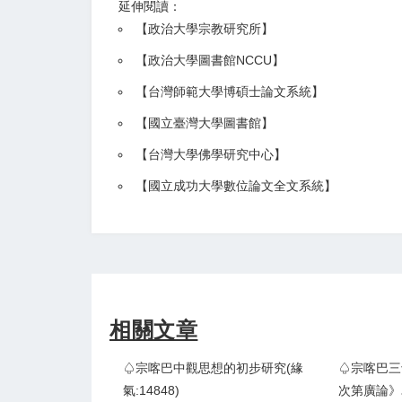
延伸閱讀：
【
政治大學宗教研究所
】
【政治大學圖書館NCCU
】
【
台灣師範大學博碩士論文系統
】
【
國立臺灣大學圖書館
】
【
台灣大學佛學研究中心
】
【
國立成功大學數位論文全文系統
】
相關文章
♤宗喀巴中觀思想的初步研究(緣
♤宗喀巴三
氣:14848)
次第廣論》為