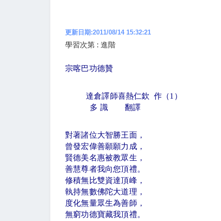
更新日期:2011/08/14 15:32:21
學習次第 : 進階
宗喀巴功德贊
達倉譯師喜熱仁欽
作（
1
）
多 識
翻譯
對著諸位大智勝王面，
曾發宏偉善願願力成，
賢德美名惠被教眾生，
善慧尊者我向您頂禮。
修積無比雙資達頂峰，
執持無數佛陀大道理，
度化無量眾生為善師，
無窮功德寶藏我頂禮。