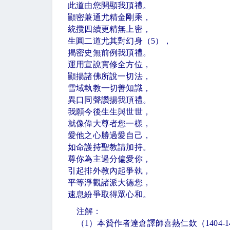
此道由您開顯我頂禮。
顯密兼通尤精金剛乘，
統攬四續更精無上密，
生圓二道尤其對幻身（
5
），
揭密史無前例我頂禮。
運用宣說實修全方位，
顯揚諸佛所說一切法，
雪域執教一切善知識，
異口同聲讚揚我頂禮。
我願今後生生與世世，
就像偉大尊者您一樣，
愛他之心勝過愛自己，
如命護持聖教請加持。
尊你為主過分偏愛你，
引起排外教內起爭執，
平等淨觀諸派大德您，
速息紛爭取得眾心和。
注解：
（
1
）本贊作者達倉譯師喜熱仁欽（
1404-1