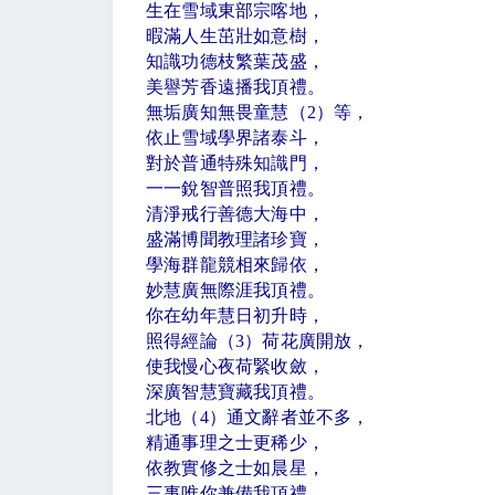
生在雪域東部宗喀地，
暇滿人生茁壯如意樹，
知識功德枝繁葉茂盛，
美譽芳香遠播我頂禮。
無垢廣知無畏童慧（
2
）等，
依止雪域學界諸泰斗，
對於普通特殊知識門，
一一銳智普照我頂禮。
清淨戒行善德大海中，
盛滿博聞教理諸珍寶，
學海群龍競相來歸依，
妙慧廣無際涯我頂禮。
你在幼年慧日初升時，
照得經論（
3
）荷花廣開放，
使我慢心夜荷緊收斂，
深廣智慧寶藏我頂禮。
北地（
4
）通文辭者並不多，
精通事理之士更稀少，
依教實修之士如晨星，
三事唯你兼備我頂禮。