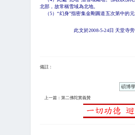
北部，故常稱雪域為北地。
（
5
）
“
幻身
”
指密集金剛圓道五次第中的元
此文於
2008-5-24
日 天堂寺
備註 :
碩博
上一篇：第二佛陀實義贊