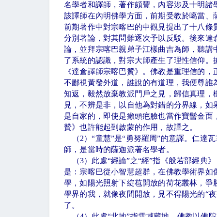
名學者和譯師，著作頗豐，內容涉及十明諸
該譯師在內明佛學方面，前期受教於噶當、
前期著作中對宗喀巴的中觀見提出了十八條
分別著論，對其問難逐次予以反駁。後來達
論，並拜宗喀巴親弟子江樣曲吉為師，聽講
了系統的認識，對宗大師產生了理性信仰。
《達倉譯師宗喀巴贊》。佛教是重理信的，
不鄙視黃發外道，誰說的有道理，我便尊誰
知返，毅然放棄教派門戶之見，歸信真理，
見，不辨是非，以自他為對錯的分界線，如
是自家的，即使是癩頭疤臉也當作寶髻金面
贊》也許能起到啟蒙的作用，故譯之。
（
2
）
“
童慧
”
是
“
勇努羅周
”
的意譯。仁達瓦
師，是當時的薩迦派著名學者。
（
3
）此處
“
經論
”
之
“
經
”
指《般若部經典》
是：宗喀巴從小智慧超群，在佛教學術界如
學，如陽光照射下綻苞開放的荷花叢林，爭
學界的我，就像夜間開放，見不得陽光的
“
夜
了。
（
4
）此處
“
北地
”
指雪域藏地。佛教以佛陀