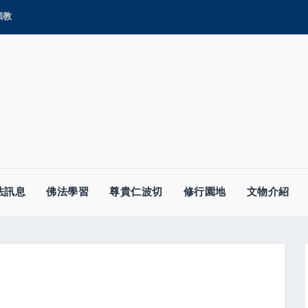
顯教
法訊息
佛法學習
尊貴仁波切
修行園地
文物介紹