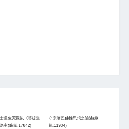
士道生死觀以《菩提道
♤宗喀巴佛性思想之論述(緣
主(緣氣:17842)
氣:11904)