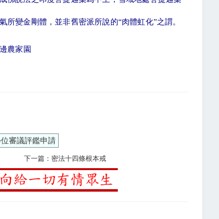
氣所變金剛體，並非舊密派所說的
“
肉體虹化
”
之謂。
旁邊農家園
學位審議評鑑申請
下一篇：密法十四條根本戒