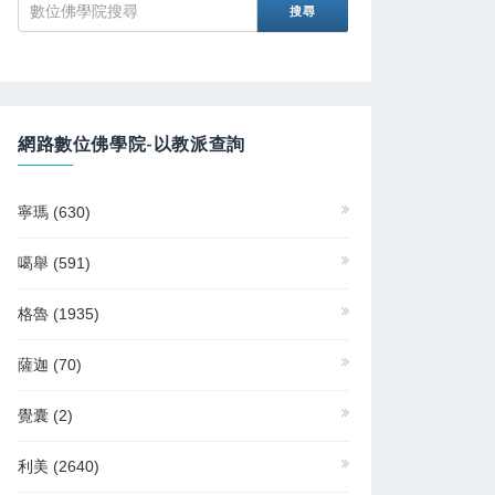
網路數位佛學院-以教派查詢
寧瑪
(630)
噶舉
(591)
格魯
(1935)
薩迦
(70)
覺囊
(2)
利美
(2640)