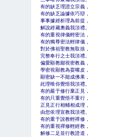
有的缺乏理證立宗義，
有的缺乏論據依巧辯，
事事據經析理為前提，
解說經藏奧義我頂禮。
有的重視律儀輕密法，
有的獨尊密法輕律儀，
對於佛祖聖教無取捨，
完整奉行之士我頂禮。
偏愛顯教鄙視密教義，
學密視顯教為耍嘴皮，
顯密缺一不能成佛果，
此理唯你覺悟我頂禮。
有的嚴于修行棄正見，
有的只重覺悟不重行，
正見正行相輔相成理，
由您依理宣教我頂禮。
有的重于說教輕禪修，
有的重視禪修輕經教，
解修二足並行教證道，