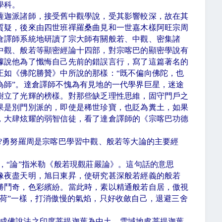
學科。
薩迦派諸師，接受舊中觀學說，受其影響較深，故在其
質疑，後來由四世班禪羅桑曲見和一世嘉木樣阿旺宗周
倉譯師系統地研讀了宗大師有關般若、中觀、密集諸
中觀、般若等顯密經論十四部，對宗喀巴的顯密學說有
據說他為了懺悔自己先前的錯誤言行，寫了這篇著名的
正如《佛陀勝贊》中所說的那樣：
“
既不偏向佛陀，也
為師
”
。達倉譯師不愧為有見地的一代學界巨星，迷途
樹立了光輝的榜樣。對那些缺乏理性思維，固守門戶之
果是別門別派的，即使是稀世珍寶，也貶為糞土，如果
，大肆炫耀的弱智信徒，看了達倉譯師的《宗喀巴功德
?
勇努羅周是宗喀巴學習中觀、般若等大論的主要經
，
“
論
”
指米勒《般若現觀莊嚴論》。這句話的意思
像夜盡天明，旭日東昇，使研究甚深般若經義的般若
勝鬥奇，色彩繽紛。當此時，素以精通般若自居，傲視
荷
”
一樣，打消傲慢的氣焰，只好收斂自己，退避三舍
成佛說法之印度菩提迦葉為中土，雪域地處菩提迦葉