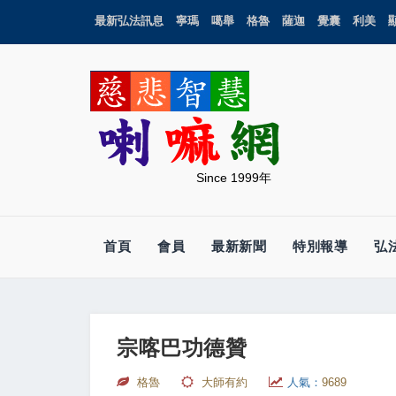
最新弘法訊息
寧瑪
噶舉
格魯
薩迦
覺囊
利美
Since 1999年
首頁
會員
最新新聞
特別報導
弘
宗喀巴功德贊
格魯
大師有約
人氣：
9689