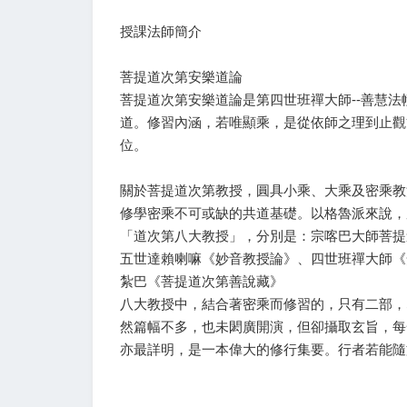
授課法師簡介
菩提道次第安樂道論
菩提道次第安樂道論是第四世班禪大師--善慧
道。修習內涵，若唯顯乘，是從依師之理到止觀
位。
關於菩提道次第教授，圓具小乘、大乘及密乘教
修學密乘不可或缺的共道基礎。以格魯派來說，
「道次第八大教授」，分別是：宗喀巴大師菩提
五世達賴喇嘛《妙音教授論》、四世班禪大師《
紮巴《菩提道次第善說藏》
八大教授中，結合著密乘而修習的，只有二部，
然篇幅不多，也未閎廣開演，但卻攝取玄旨，每
亦最詳明，是一本偉大的修行集要。行者若能隨