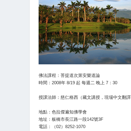
佛法課程：菩提道次第安樂道論
時間：2008年 8/19 起 每週二 晚上 7：30
授課法師：慈仁格西（藏文講授，現場中文翻譯
地點：色拉傑遍知佛學會
地址：板橋市長江路一段142號3F
電話：（02）8252-1070