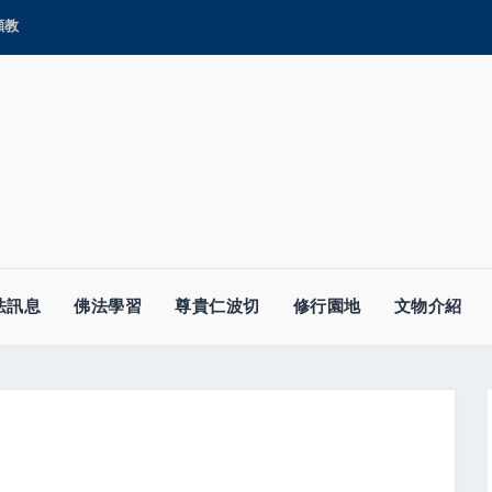
顯教
法訊息
佛法學習
尊貴仁波切
修行園地
文物介紹