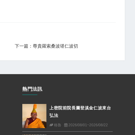
下一篇：尊貴羅索桑波堪仁波切
熱門法訊
上密院前院長圖登滇金仁波來台
弘法
格魯
2026/08/01~2026/08/22