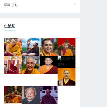
顯教
(61)
仁波切