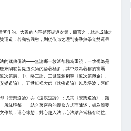
法幢著作的。大致的內容是菩提道次第，簡言之，就是成佛之
雙運道；若顯密圓融，則從依師之理到密乘無學道雙運果
法的藏傳佛法――無論哪一教派都極為重視，一致視為是
歷來闡發菩提道次第的論著極多，其中最為著稱的當屬
道次第廣、中、略三論、三世達賴喇嘛《道次第熔金》、
安樂道論》、五世班禪大師《速疾道論》以及塔波．阿旺
即《安樂道論》與《速疾道論》；尤其《安樂道論》，雖
一所緣境都一一結合著密乘的觀修方式而陳述，頗為簡要
文作觀，運心緣想，對心趣入法，心法結合當極有助益。