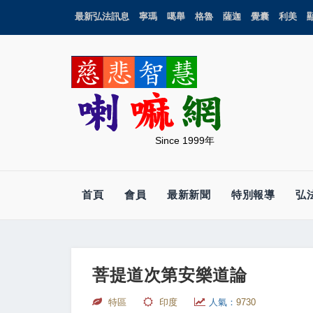
最新弘法訊息
寧瑪
噶舉
格魯
薩迦
覺囊
利美
Since 1999年
首頁
會員
最新新聞
特別報導
弘
菩提道次第安樂道論
特區
印度
人氣：
9730