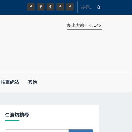
線上大德：
47145
推薦網站
其他
仁波切搜尋