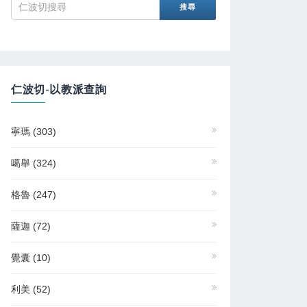
仁波切-以教派查詢
寧瑪
(303)
噶舉
(324)
格魯
(247)
薩迦
(72)
覺囊
(10)
利美
(52)