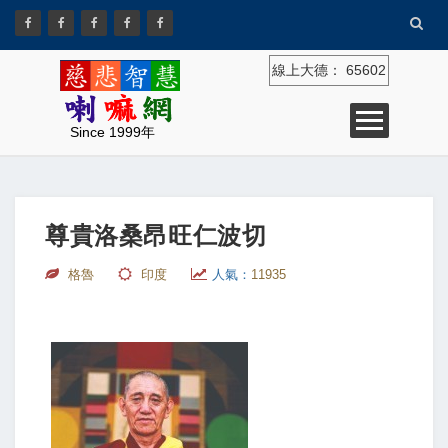
線上大德：
65602
Since 1999年
尊貴洛桑昂旺仁波切
格魯
印度
人氣：
11935