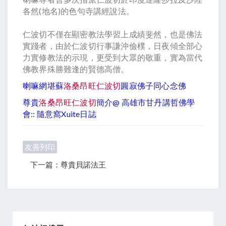
各然(地名)的色句寺講經說法。
仁波切不僅在顯密教法學習上成績斐然，也是佛法
實踐者，由於仁波切行事謙沖儉樸，日夜傾全部心
力實修教法的示現，更受到大眾的敬重，實為當代
佛教界殊勝難逢的賢德高僧。
喇嘛網堪蘇
洛桑昂旺仁波切
圓寂佛子同心念佛
尊貴
洛桑昂旺仁波切
簡介@ 高雄市甘丹講哲佛學
會:: 隨意窩Xuite日誌
友善列印
下一篇：尊貴貝諾法王