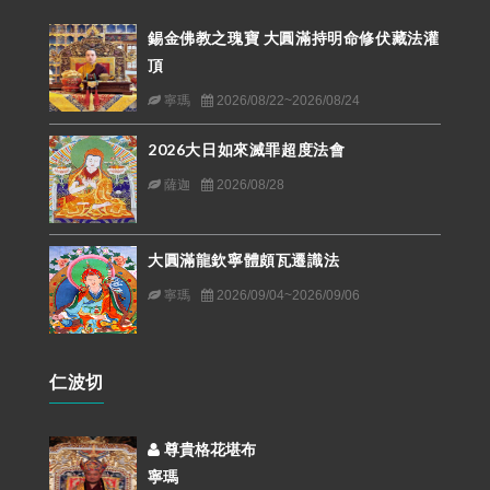
錫金佛教之瑰寶 大圓滿持明命修伏藏法灌
頂
寧瑪
2026/08/22~2026/08/24
2026大日如來滅罪超度法會
薩迦
2026/08/28
大圓滿龍欽寧體頗瓦遷識法
寧瑪
2026/09/04~2026/09/06
仁波切
尊貴格花堪布
寧瑪