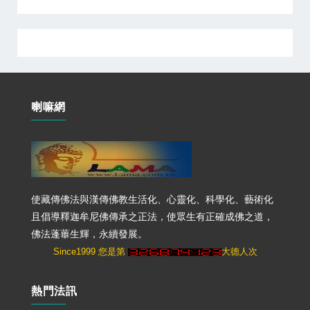
喇嘛網
使藏傳佛法與漢傳佛教生活化、心靈化、科學化、藝術化
且倡導釋迦牟尼佛傳承之正法，使眾生有正確成佛之道，
佛法蓬蓽生輝，永續發展。
Since1999 您是第
大德人次
熱門法訊