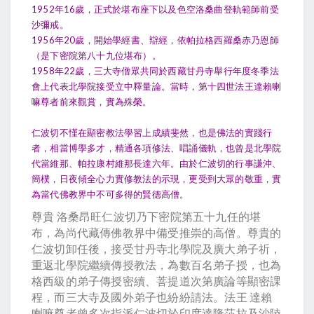
1952年16歲，正式於堪布座下以及色空洛桑曲登軌範師前受
沙彌戒。
1956年20歲，開始學經書、辯經，依帕拉格西羅桑赤乃恩師
（是下密院第八十九位堪布）。
1958年22歲，三大寺僧眾共同於西藏甘丹寺舉行年度冬季法
會上代表北學院接受立中釋量論。當時，第十四世法王達賴喇
嘛尊者前來觀賞，實為殊榮。
仁波切不慬在顯密教法學習上成績斐然，也是佛法的實踐行
者，相當博學多才，精通各項修法、唱誦儀軌，也曾是北學院
代當維那、帕拉康村維那長達六年。由於仁波切的行事謙沖、
簡樸，日夜傾全心力實修教法的示現，更受到大眾的敬重，實
為當代佛教界中不可多得的賢德高僧。
尊貴 洛桑昂旺仁波切乃下密院第五十九任的堪
布，為尚代藏傳佛教界中備受推崇的高僧。尊貴的
仁波切卸任後，接受甘丹寺北學院及廣大弟子祈，
重返北學院繼續傳授教法，為數百名弟子授，也為
格西級的弟子傳授密續、菩提道次第廣論等顯密課
程，而三大寺及國外弟子也紛紛請法。法王 達賴
喇嘛尊者曾多次指派仁波切於印度達隆莎拉及沙陸