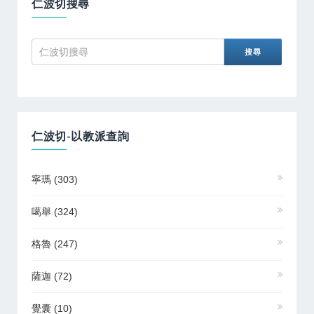
仁波切搜尋
仁波切-以教派查詢
寧瑪
(303)
噶舉
(324)
格魯
(247)
薩迦
(72)
覺囊
(10)