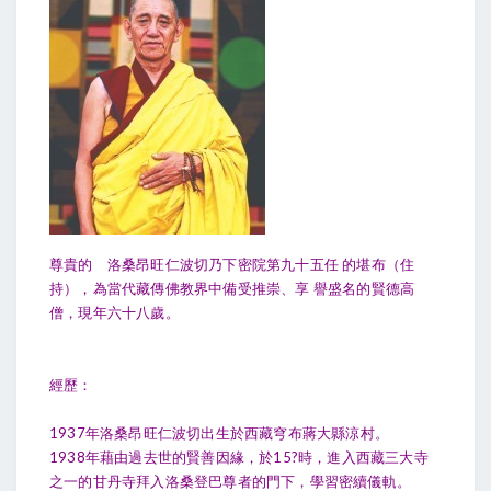
尊貴的 洛桑昂旺仁波切乃下密院第九十五任 的堪布（住
持），為當代藏傳佛教界中備受推崇、享 譽盛名的賢德高
僧，現年六十八歲。
經歷：
1937年洛桑昂旺仁波切出生於西藏穹布蔣大縣涼村。
1938年藉由過去世的賢善因緣，於15?時，進入西藏三大寺
之一的甘丹寺拜入洛桑登巴尊者的門下，學習密續儀軌。