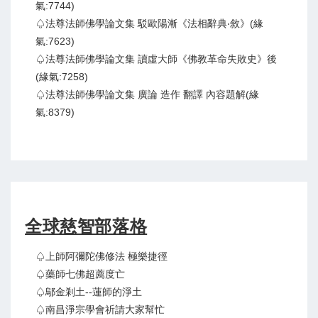
氣:7744)
♤法尊法師佛學論文集 駁歐陽漸《法相辭典‧敘》(緣
氣:7623)
♤法尊法師佛學論文集 讀虛大師《佛教革命失敗史》後
(緣氣:7258)
♤法尊法師佛學論文集 廣論 造作 翻譯 內容題解(緣
氣:8379)
全球慈智部落格
♤上師阿彌陀佛修法 極樂捷徑
♤藥師七佛超薦度亡
♤鄔金剎土--蓮師的淨土
♤南昌淨宗學會祈請大家幫忙