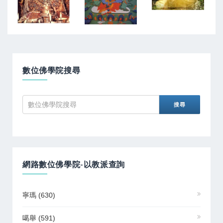
數位佛學院搜尋
網路數位佛學院-以教派查詢
寧瑪
(630)
噶舉
(591)