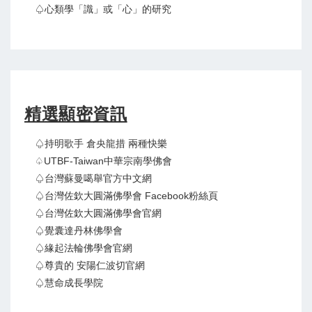
♤心類學「識」或「心」的研究
精選顯密資訊
♤持明歌手 倉央龍措 兩種快樂
♤UTBF-Taiwan中華宗南學佛會
♤台灣蘇曼噶舉官方中文網
♤台灣佐欽大圓滿佛學會 Facebook粉絲頁
♤台灣佐欽大圓滿佛學會官網
♤覺囊達丹林佛學會
♤緣起法輪佛學會官網
♤尊貴的 安陽仁波切官網
♤慧命成長學院