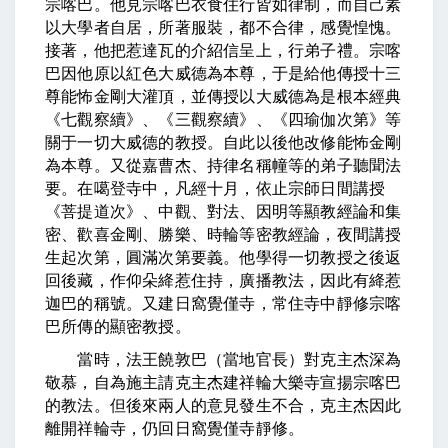
宗喀巴。他見宗喀巴衣食住行皆如律制，而自己素
以大學者自居，所著服裝，都不合律，感覺惶愧。
接著，他把惹達瓦的介紹信呈上，行弟子禮。宗喀
巴因他原以紅色大威德為本尊，于是給他傳授十三
尊能怖金剛大灌頂，並傳授以大威德為是根本經典
《七觀察續》、《三觀察續》、《四瑜伽次第》等
關于一切大威德的教授。自此以後他改修能怖金剛
為本尊。又從嘉曹杰、持律名稱幢等的弟子聽聞法
要。在噶登寺中，凡經十月，依止宗師日間講授
《菩提道次》、中觀、對法、因明等顯教經論和集
密、歡喜金剛、勝樂、時輪等密教經論，夜間講授
生起次第，圓滿次第要義。他學得一切教授之後返
回後藏，作仰朵絳惹住持，廣播教法，因此有絳惹
迦巴的稱號。又建日窩覺僅寺，常住寺中靜修宗喀
巴所傳的顯密教授。
當時，法王饒敦巴（當地官長）對克主杰深為
敬慕，自為施主請克主杰建祥輪大樂寺宣揚宗喀巴
的教法。但後來兩人的意見發生不合，克主杰因此
離開祥輪寺，仍回日窩覺僅寺靜修。