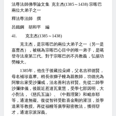
法尊法師佛學論文集
克主杰
(1385
～
1438)
宗喀巴
兩位大弟子之一
釋法尊法師 撰
呂鐵鋼 胡和平 編
41.
克主杰
(1385
～
1438)
克主杰，是宗喀巴的兩位大弟子之一（另一是
嘉曹杰），被稱為宗喀巴心目中的唯一弟子，是噶
登寺法座第三代。對于宗喀巴的不共教義，弘揚功
勞極大。
1385
年，他生于後藏拉朵絳，父名吉祥德賢，
母名補珍嘉摩。稍長依獅子幢為親教師，功德光為
阿黎出家受沙彌戒，法名善利吉祥賢。先從二師學
沙彌律儀，後親近惹達瓦童慧，受學七部因明，大
小對法，《慈氏五論》、《中觀理聚》和毗奈耶
等，通達無礙。復從智祥受歡喜金剛的灌頂，並學
道果等教授。再從福幢等廣學顯密教法，獲得辯
才，通達宗派深義。