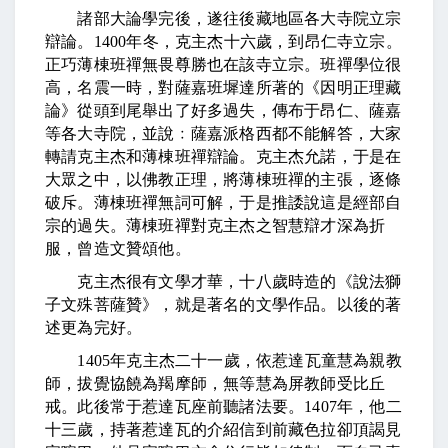
諸部大論學完後，遂往後藏地區各大寺院立宗
辯論。
1400
年冬，克主杰十六歲，到昂仁寺立宗。
正巧薄棟班禪無畏尊勝也在該寺立宗。班禪學位很
高，名震一時，對薩嘉班墀達所著的《因明正理藏
論》從頭到尾舉出了好多過失，傳布于昂仁、薩嘉
等各大寺院，並說﹕薩嘉派格西都不能解答，大家
轉請克主杰和薄棟班禪辯論。克主杰允諾，于是在
大眾之中，以佛教正理，將薄棟班禪的主張，逐條
破斥。薄棟班禪無詞可解，于是推諉說這是經部自
宗的過失。薄棟班禪對克主杰之智慧辯才深為折
服，曾造文贊頌他。
克主杰很有文學才華，十八歲時造的《說法獅
子文殊菩薩贊》，就是著名的文學作品。以後的著
述更為完好。
1405
年克主杰二十一歲，依惹達瓦童慧為親教
師，拔覺協饒為羯摩師，無等慧為屏教師受比丘
戒。此後常于惹達瓦座前聽諸法要。
1407
年，他二
十三歲，持著惹達瓦的介紹信到前藏色拉卻頂謁見