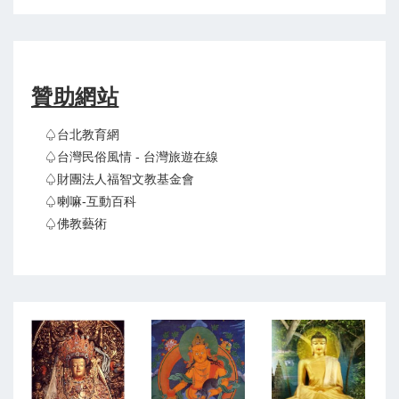
贊助網站
♤台北教育網
♤台灣民俗風情 - 台灣旅遊在線
♤財團法人福智文教基金會
♤喇嘛-互動百科
♤佛教藝術