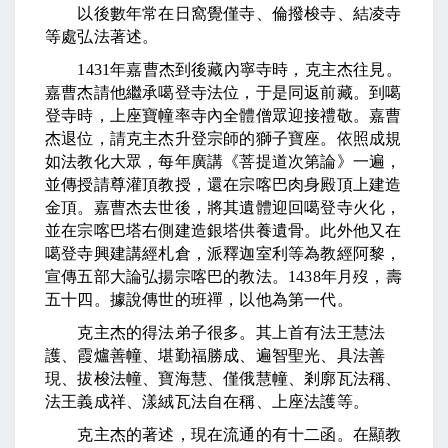
以後數年常在日窩覺僅寺、倫撥梭寺、結凌寺
等處弘法著述。
1431
年嘉曹杰到後藏內寧寺時，克主杰往見。
嘉曹杰請他繼承噶登寺法位，于是同返前藏。到噶
登寺時，上座寶幢率寺內全體僧眾迎接禮敬。嘉曹
杰退位，請克主杰升登宗師的獅子寶座。依照成規
如法教化大眾，每年廣講《菩提道次第論》一遍，
並傳授請尊灌頂教授，還在宗喀巴肉身殿頂上建造
金頂。嘉曹杰去世後，將其遺體迎回噶登寺火化，
並在宗喀巴塔右側建造銀塔供養遺骨。此外他又在
噶登寺興建講經札倉，派釋迦室利等為教經阿黎，
宣傳五部大論弘揚宗喀巴的教法。
1438
年月歿，壽
五十四。據說傳世的班禪，以他為第一代。
克主杰的得法弟子很多。其上首有法王慧法
護、霞爐善幢、堪勤福勝成、遍智聖光、具法善
現、拔梭法幢、寶海慧、僅俄慧幢、剎廓瓦法稱、
法王義成祥、漾絨瓦法自在稱、上座法護等。
克主杰的著述，現在流通的有十二函。在顯教