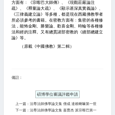
方面有﹕《宗喀巴大師傳》、《現觀莊嚴論注
疏》、《釋量論大疏》、《顯示甚深真實義論》、
《三律義建立論》等多種，都是現在西藏佛教學者
所必須參考的書籍。在密教方面有﹕集密的各種修
法，能怖金剛、勝樂論、歡喜金剛、時輪等各種修
法和經的注釋。又有總貫諸部密教的《續部總建立
論》等。
（原載《中國佛教》第二輯）
備註 :
碩博學位審議評鑑申請
上一篇：法尊法師佛學論文集 僧成 達賴喇嘛第一世
下一篇：法尊法師佛學論文集 嘉曹杰 派宗喀巴第一