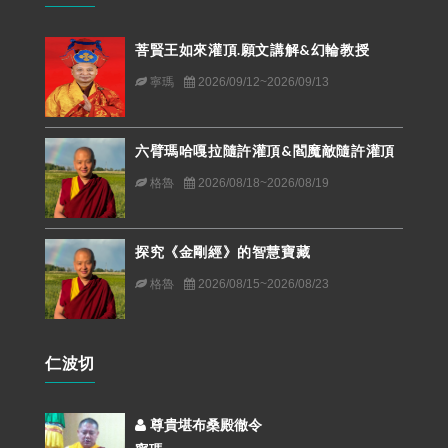
菩賢王如來灌頂.願文講解&幻輪教授
寧瑪
2026/09/12~2026/09/13
六臂瑪哈嘎拉隨許灌頂&閻魔敵隨許灌頂
格魯
2026/08/18~2026/08/19
探究《金剛經》的智慧寶藏
格魯
2026/08/15~2026/08/23
仁波切
尊貴堪布桑殿徹令