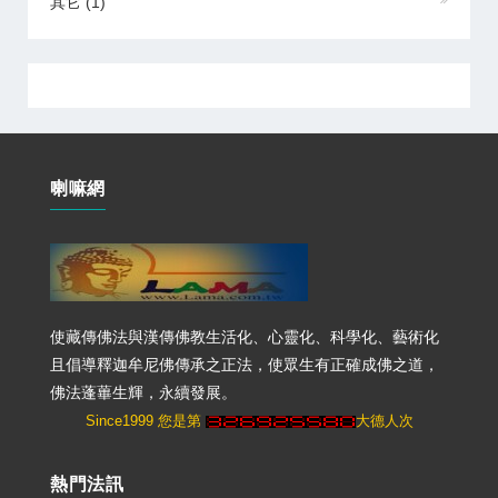
其它
(1)
喇嘛網
使藏傳佛法與漢傳佛教生活化、心靈化、科學化、藝術化
且倡導釋迦牟尼佛傳承之正法，使眾生有正確成佛之道，
佛法蓬蓽生輝，永續發展。
Since1999 您是第
大德人次
熱門法訊