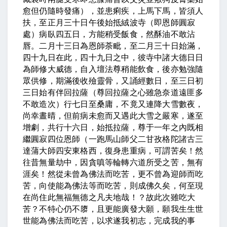
愈但仍隨時發痛），並患痢疾，上馬下馬，皆須人
扶，至
正月三十日
午後始抵絨波寺（即恩師圓寂
處）病臥四五日，方能稍受飯食，然酥油不敢沾
唇。
二月十三日
為恩師荼毗，至二月三十日始滿，
四十九日在此，四十九日之中，彼寺中諸大德日日
為師修大威德，自入壇法尊稍能飲食，後亦勉強隨
眾供修，期滿後收殮靈骨，又誦經數日，至三日初
三日始有伴回拉薩（尊回拉薩之心雖急奈道遠匪多
不敢造次）行七日至桑庸，不竟又連降大雪數夜，
尚幸晝晴，但前病未愈而又遇此大雪之嚴寒，遂至
增劇，共行十六日，始抵拉薩，尊于一年之內既相
繼圓寂四位恩師（一跑馬山師父二甘孜格陀諸古三
達蒲大師四安東格西，復身患重病，可謂苦矣！然
往昔無量劫中，因貪嗔等輪轉六道所受之苦，無有
涯矣！然從未曾為佛法而吃苦，更不曾為迎師而吃
苦，向使能為佛法等而吃苦，則成佛久矣，何至現
在尚住此無福無德之凡夫地哉！？故此次雖吃大
苦？不特心仍不隳，且更能廣發大願，願我生生世
世能為佛法而吃苦，以求遂我初志，完成我的事