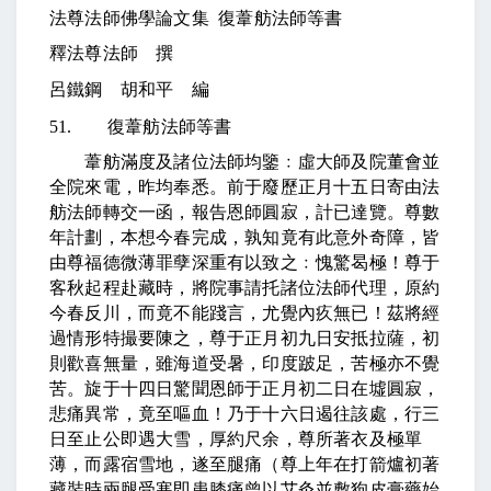
法尊法師佛學論文集
復葦舫法師等書
釋法尊法師 撰
呂鐵鋼 胡和平 編
51.
復葦舫法師等書
葦舫滿度及諸位法師均鑒﹕虛大師及院董會並
全院來電，昨均奉悉。前于廢歷
正月十五日
寄由法
舫法師轉交一函，報告恩師圓寂，計已達覽。尊數
年計劃，本想今春完成，孰知竟有此意外奇障，皆
由尊福德微薄罪孽深重有以致之﹕愧驚曷極！尊于
客秋起程赴藏時，將院事請托諸位法師代理，原約
今春反川，而竟不能踐言，尤覺內疚無已！茲將經
過情形特撮要陳之，尊于正月初九日安抵拉薩，初
則歡喜無量，雖海道受暑，印度跛足，苦極亦不覺
苦。旋于十四日驚聞恩師于正月初二日在墟圓寂，
悲痛異常，竟至嘔血！乃于十六日遏往該處，行三
日至止公即遇大雪，厚約尺余，尊所著衣及極單
薄，而露宿雪地，遂至腿痛（尊上年在打箭爐初著
藏裝時兩腿受寒即患膝痛曾以艾灸並敷狗皮膏藥始