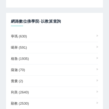
網路數位佛學院-以教派查詢
寧瑪
(630)
噶舉
(591)
格魯
(1935)
薩迦
(70)
覺囊
(2)
利美
(2640)
顯教
(2530)