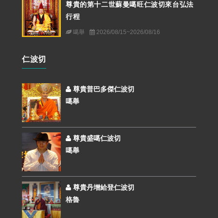
尊貴的第十二世蘇曼噶旺仁波切來台弘法
行程
噶舉
2026/08/15~2026/08/16
仁波切
尊貴普巴多傑仁波切
噶舉
尊貴盛噶仁波切
噶舉
尊貴丹增給登仁波切
格魯