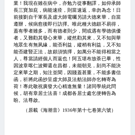
業！我現在雖在病中，亦勉力從事翻譯，如仰承師
長三寶加庇，病能速痊，則當速返，幸勿為念！日
前接劉自干軍長及虛大師電囑另請大德來華，自當
遵辦，候病愈後即行訪擇。唯此種大德頗不易得，
蓋有學者雖多，而有德者則少，間或遇有學德俱優
者，又難勸其發心來華，縱然勸其來，又不知與華
地眾生有無夙緣，能否利益，縱稍有利益，又不知
能否建豎正法，故頗須慎擇，如萬分不能得相當之
人，尊當請經個人而返也！阿五堪布放荼已畢，性
因波章喀仁波卿還在昌都，未能朝見，刻尚不能決
定來華之期，知注並聞，因賤蓋甚重，不能多書信
函，祈將此函抄呈虛大師及法舫法師亦乞轉寄為
荷！專此敬祝廣發大心精進無量！諸同學統此問
候，胡有章居士法喜！成都各居士處乞便轉告為
盼。法尊啟。
（原載《海潮音》
1936
年第十七卷第六號）