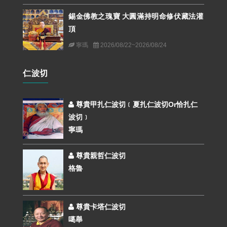
錫金佛教之瑰寶 大圓滿持明命修伏藏法灌
頂
寧瑪
2026/08/22~2026/08/24
仁波切
尊貴甲扎仁波切﹝夏扎仁波切or恰扎仁
波切﹞
寧瑪
尊貴親哲仁波切
格魯
尊貴卡塔仁波切
噶舉