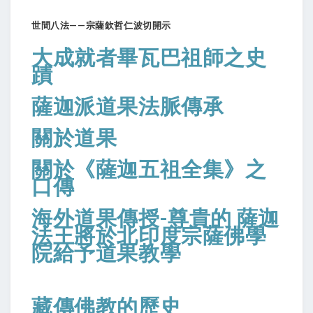
世間八法——宗薩欽哲仁波切開示
大成就者畢瓦巴祖師之史
蹟
薩迦派道果法脈傳承
關於道果
關於《薩迦五祖全集》之
口傳
海外道果傳授-尊貴的 薩迦
法王將於北印度宗薩佛學
院給予道果教學
藏傳佛教的歷史