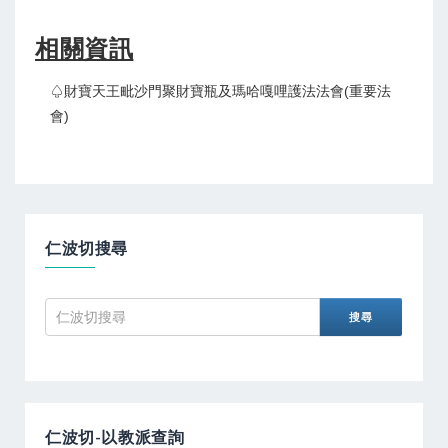
相關資訊
♤財寶天王毗沙門聚財寶瓶及瑪哈嘎哩護法法會(重要法
會)
仁波切搜尋
仁波切-以教派查詢