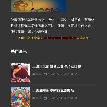
使藏傳佛法與漢傳佛教生活化、心靈化、科學化、藝術化
且倡導釋迦牟尼佛傳承之正法，使眾生有正確成佛之道，
佛法蓬蓽生輝，永續發展。
Since1999 您是第
大德人次
熱門法訊
天法大悲紅觀音五尊灌頂及口傳
噶舉
2026/07/05~2026/09/25
大圓滿龍欽寧體頗瓦遷識法
寧瑪
2026/09/04~2026/09/06