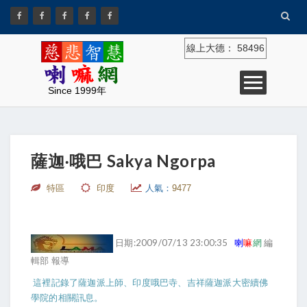
線上大德：
58496
Since 1999年
薩迦‧哦巴 Sakya Ngorpa
特區
印度
人氣：
9477
日期:2009/07/13 23:00:35
喇
嘛
網
編
輯部 報導
這裡記錄了薩迦派上師、印度哦巴寺、吉祥薩迦派大密續佛
學院的相關訊息。