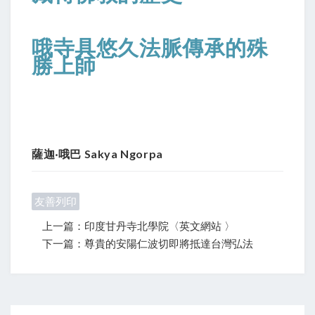
哦寺具悠久法脈傳承的殊
勝上師
薩迦‧哦巴 Sakya Ngorpa
友善列印
上一篇：印度甘丹寺北學院〈英文網站 〉
下一篇：尊貴的安陽仁波切即將抵達台灣弘法