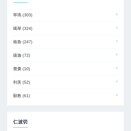
寧瑪
(303)
噶舉
(324)
格魯
(247)
薩迦
(72)
覺囊
(10)
利美
(52)
顯教
(61)
仁波切