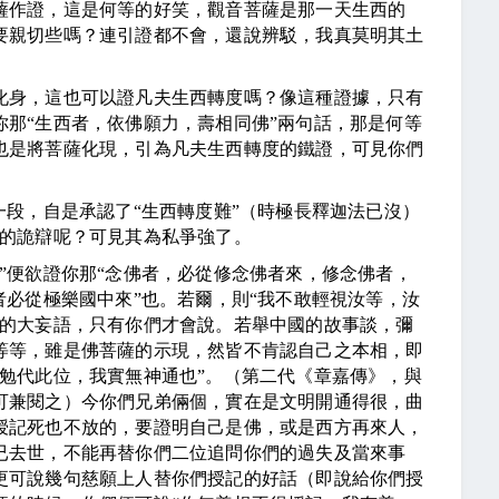
作證，這是何等的好笑，觀音菩薩是那一天生西的
要親切些嗎？連引證都不會，還說辨駁，我真莫明其土
身，這也可以證凡夫生西轉度嗎？像這種證據，只有
那“生西者，依佛願力，壽相同佛”兩句話，那是何等
也是將菩薩化現，引為凡夫生西轉度的鐵證，可見你們
段，自是承認了“生西轉度難”（時極長釋迦法已沒）
文的詭辯呢？可見其為私爭強了。
便欲證你那“念佛者，必從修念佛者來，修念佛者，
者必從極樂國中來”也。若爾，則“我不敢輕視汝等，汝
灣的大妄語，只有你們才會說。若舉中國的故事談，彌
等等，雖是佛菩薩的示現，然皆不肯認自己之本相，即
勉代此位，我實無神通也”。（第二代《章嘉傳》，與
可兼閱之）今你們兄弟倆個，實在是文明開通得很，曲
授記死也不放的，要證明自己是佛，或是西方再來人，
已去世，不能再替你們二位追問你們的過失及當來事
更可說幾句慈願上人替你們授記的好話（即說給你們授