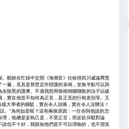
》
。舫師在忙碌中交閱《海潮音》社收得四川威遠釋慧
了一遍，見其是替慧定作辯護的哀鳴，並無半點可以與
為永除黑的護摩。不過我想用個樹倒猢猻散的法子以破
我，實在他並不知何為正見，及正見的行相差別等。又
這樣大學者的橫駁，實在令人頭痛，實在令人沒辦法！
話。”為何如是呢？這有兩個原因﹕一任你與他說的怎
有理，他總是妄執己是，不受正言，而反欲斥駁對論
不說也不十好，我固知他們是不可以理喻的，也不望其