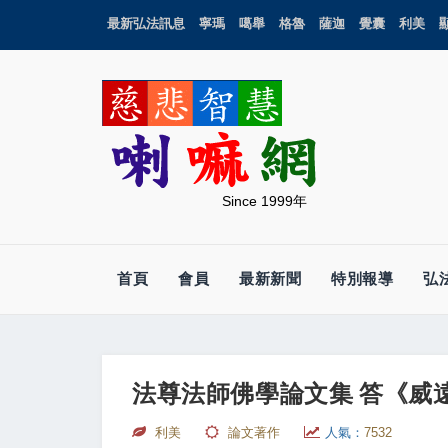
最新弘法訊息
寧瑪
噶舉
格魯
薩迦
覺囊
利美
Since 1999年
首頁
會員
最新新聞
特別報導
弘
法尊法師佛學論文集 答《威
利美
論文著作
人氣：
7532