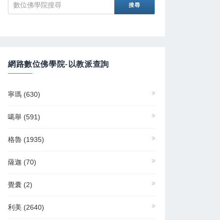
網路數位佛學院-以教派查詢
寧瑪
(630)
噶舉
(591)
格魯
(1935)
薩迦
(70)
覺囊
(2)
利美
(2640)