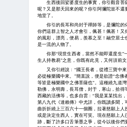
生西後回娑婆度生的事實，你引觀音菩薩
呢？又是那天回來的呢？你引阿彌陀豈不還
地堂了。
你引的長耳和尚封于禪師等，是彌陀的化
你們這群上智之人才會引，佩甚！佩甚！又你
的風彩，漂亮，便易，羨慕之至！融空居士
是一流的人物了。
你那“現世生西者，當然不能即還度生”一
生人持教易”之意，你既有此見，又何須前
又你引經說﹕“國王長者，從禮三寶中來”
必從極樂國中來。”簡直說，便是欲證“念佛
等皆是極樂國中之佛菩薩也”。這種繞九道
勒佛，永明壽，長耳僧，封于，寒山，拾得
西藏的活佛等，也多自雲﹕“我是某某找出，
第八九代《達賴傳》中尤詳，你既讀多聞，
曲折折繞上三百六十一個圈，拉著慈願上人
或是決定生西人，實在可笑。現在慈願上人
跡，斷了許多口舌筆墨之爭，從今以後你們