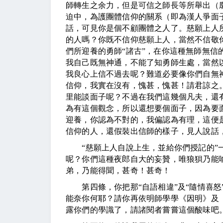
師轉生之余力，但是可信之師長等所舉出（
迫中，為護團體信仰的關系（即為漢人爭面
話，可見你是個不顧團體之人了。慈願上人
的人嗎？你既不信仰慈願上人，當然不信敬
們所迎養的勇師“諸古”，在你這種無師無信
我自己既無神通，不能了知勇師生處，當然
我良心上信不過去呢？難道必要像你們自無
信仰，我實在沒有，愧甚，愧甚！請君諒之
里能談面子呢？不過在我們這幾個凡夫，還
為有這個觀念，所以還想要個面子，因為要面
迎養，你認為不對的，我偏認為有理，這便
信仰的人，還假裝出信師的樣子，見人說話
“慈願上人自說上生，並給你們授記的”一
呢？你們這種夜郎自大的妄贊，唯狼狽乃能
弟，乃能得聞，甚奇！甚奇！
第四條，你把那“自語相違”及“隨情喜怒”
能奈你何耶？請你再依明師學學《因明》及《
露你們的學識了，請諸閱者嘗嘗這個酸味吧