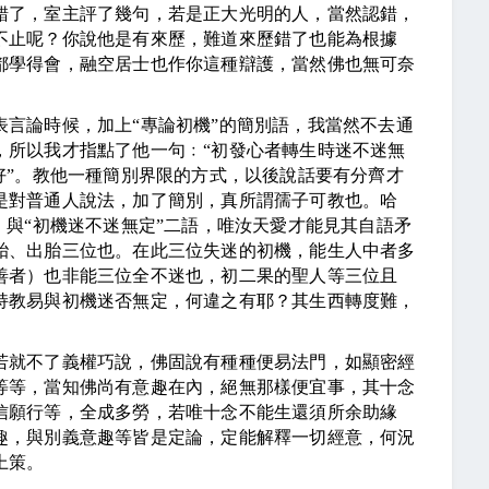
了，室主評了幾句，若是正大光明的人，當然認錯，
不止呢？你說他是有來歷，難道來歷錯了也能為根據
都學得會，融空居士也作你這種辯護，當然佛也無可奈
論時候，加上“專論初機”的簡別語，我當然不去通
，所以我才指點了他一句﹕“初發心者轉生時迷不迷無
好”。教他一種簡別界限的方式，以後說話要有分齊才
是對普通人說法，加了簡別，真所謂孺子可教也。哈
，與“初機迷不迷無定”二語，唯汝天愛才能見其自語矛
胎、出胎三位也。在此三位失迷的初機，能生人中者多
善者）也非能三位全不迷也，初二果的聖人等三位且
持教易與初機迷否無定，何違之有耶？其生西轉度難，
就不了義權巧說，佛固說有種種便易法門，如顯密經
等等，當知佛尚有意趣在內，絕無那樣便宜事，其十念
信願行等，全成多勞，若唯十念不能生還須所余助緣
趣，與別義意趣等皆是定論，定能解釋一切經意，何況
上策。