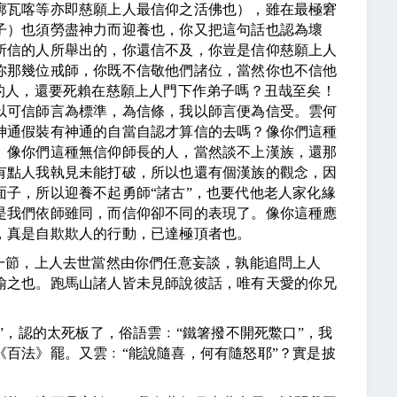
廓瓦喀等亦即慈願上人最信仰之活佛也），雖在最極窘
子）也須勞盡神力而迎養也，你又把這句話也認為壞
所信的人所舉出的，你還信不及，你豈是信仰慈願上人
你那幾位戒師，你既不信敬他們諸位，當然你也不信他
的人，還要死賴在慈願上人門下作弟子嗎？丑哉至矣！
以可信師言為標準，為信條，我以師言便為信受。雲何
神通假裝有神通的自當自認才算信的去嗎？像你們這種
。像你們這種無信仰師長的人，當然談不上漢族，還那
有點人我執見未能打破，所以也還有個漢族的觀念，因
子，所以迎養不起勇師“諸古”，也要代他老人家化緣
是我們依師雖同，而信仰卻不同的表現了。像你這種應
，真是自欺欺人的行動，已達極頂者也。
節，上人去世當然由你們任意妄談，孰能追問上人
喻之也。跑馬山諸人皆未見師說彼話，唯有天愛的你兄
，認的太死板了，俗語雲﹕“鐵箸撥不開死鱉口”，我
百法》罷。又雲﹕“能說隨喜，何有隨怒耶”？實是披
。