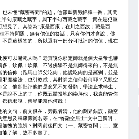
未懂“藏密答問”的題，他卻重新另解釋一番，其問
上半句康藏之藏字，與下半句西藏之藏字，實在是犯重
可想見了。其答為“康是西康，在川之西故；藏是西
這種不符問題，無有價值的答話，只有你們才會說，佛
，不是這樣答的，所以還有一部分可批評的價值，現在
便可以嚇死人嗎？老實說你那定師就是個大皇帝也嚇
書多，欽佩！欽佩！不過佛學不是無師得來的，不是無
當的信仰（跑馬山師父吃肉，他說吃肉的是羅剎，並是
是邪魔穢法，也引教成，其對師之信仰若何耶？又觀空
師父，他卻批評他們是念咒不知發願，學法止求轉生，
字是說不上的了，你既五體投地的崇拜他，我豈能管你
，都信邪說，佛豈能奈他何哉！
的文句，前文俱在，旁觀者清，他的劃界錯誤，融空
意思及釋康藏衛名等，在“答融空居士”文中已廣明，
是無愧的強辨？對閱前後四文（一、藏密答問；二、室
自能了解，故不多贅了。