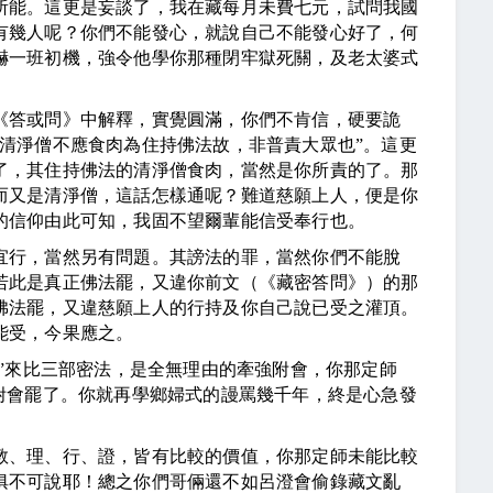
能。這更是妄談了，我在藏每月未費七元，試問我國
有幾人呢？你們不能發心，就說自己不能發心好了，何
嚇一班初機，強令他學你那種閉牢獄死關，及老太婆式
答或問》中解釋，實覺圓滿，你們不肯信，硬要詭
清淨僧不應食肉為住持佛法故，非普責大眾也”。這更
了，其住持佛法的清淨僧食肉，當然是你所責的了。那
而又是清淨僧，這話怎樣通呢？難道慈願上人，便是你
的信仰由此可知，我固不望爾輩能信受奉行也。
行，當然另有問題。其謗法的罪，當然你們不能脫
若此是真正佛法罷，又違你前文（《藏密答問》）的那
佛法罷，又違慈願上人的行持及你自己說已受之灌頂。
能受，今果應之。
”來比三部密法，是全無理由的牽強附會，你那定師
附會罷了。你就再學鄉婦式的謾罵幾千年，終是心急發
、理、行、證，皆有比較的價值，你那定師未能比較
俱不可說耶！總之你們哥倆還不如呂澄會偷錄藏文亂