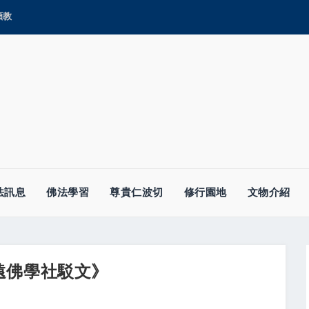
顯教
法訊息
佛法學習
尊貴仁波切
修行園地
文物介紹
遠佛學社駁文》