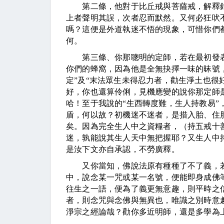
第二條，他對于比丘戒與菩薩戒，解釋錯
上者聲明其誤，次者忍而默然。又何必狂吠
嗎？這便是外道執迷不悟的現象，可惜你們
何。
第三條、你那聰明的定師，若在最初發表言
你們的蜂窩，因為他是全無抉擇一味的昧號
定”及“末法眾生未得忍力者，勸生淨土也很
好，你也還算伶俐，見機應變的說你那定師
哈！至于我說的“生西轉度難，生人持教易”
盾，何以故？初機迷不迷者，是措入胎、住
矣。因為完全生人中之資糧者，（持五戒十
迷，孰能說其生人天中無把握耶？又生人中
是汝下文亦自承認，不勞廣釋。
又你當知，佛說法原有種種了不了義，若
中，說念某一咒或某一名號，便能即身成佛
往生之一語，便為了義更無意趣，則平時之
者，則念咒與念佛與無異也，唯識之別時意
淨宗之經論哉？勸你多近明師，還是多學為