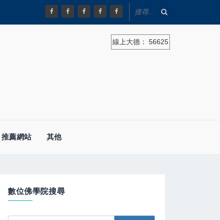
線上大德：
56625
推薦網站
其他
數位佛學院搜尋