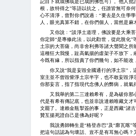
記目下就成佛或是已成的佛也可）。他人批
根，故特得之”等語以抗之，任誰皆無可奈
心不清淨，曾對你們說過﹕“要去是久住學學
人，眼光真算不錯，在你們個人，當然是麻
又你說﹕“談淨土道理，佛說要是大乘菩薩
你定師“是專修此法，以此勸世，從此脫化”
土宗的大菩薩，尚非舍利弗等諸大聲聞之所
這種狂大我慢，趾高氣揚的虛架子不放下，
今既有緣，所以指責了你們幾句，如不能改
你又說“我是妄毀全國通行的淨土宗”，這
室主並不曾毀訾淨土宗半字，也不敢妄毀淨
你那妄言，指了指現代念佛人的弊病，就氣
又我舉的第二三達賴希有，是為破你那心
代是有希有傳記底，也並非說達賴唯藏文才
文罷了。達賴金瓶掣簽的事，正是西藏“諸古
贊互揚死證自己是佛為好呢？
我說勇師轉生是“格登赤巴”及“廓瓦喀”
把這句話認為句壞話、豈不是有耳無心嗎？