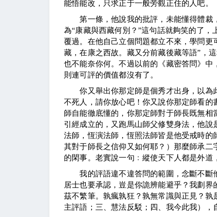
能悟能改，只求正于一般旁觀正住的人吧。
第一條，他說我的批評，未能懂得體裁，也
為“康藏與西藏何別？”這句話就夠笑的了，
覆過。在他自己立個問題都立不來，學問更
藏，在康之西故。藏又分前藏後藏等語”，
也不能奈你何。不過以前的《藏密答問》中
則連可評的價值都沒有了。
你又舉出你那定師是個秀才出身，以為此
不死人，請你放心吧！你又說你那定師看的
師自能徹底懂的，你那定師對于師長既無相
引經成立的，又跑馬山師父修雙身法，他說
法師，恆演法師，恆照法師皆是他受戒時的
其對于師長之信仰又如何耶？）那麼師承二
的閑事。老實說一句﹕縱使天下人都是外道
我的評語違不違答問的範圍，念斷不斷他
居士也要承認，豈是你詭辨能避乎？我劃界的
茲不繁筆。孰瘋孰狂？孰無常識與正見？孰
主評語；三、慧法反駁；四、我今此我），