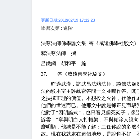
更新日期:2012/02/19 17:12:23
學習次第 : 進階
法尊法師佛學論文集
答《威遠佛學社駁文
釋法尊法師 撰
呂鐵鋼 胡和平 編
37.
答《威遠佛學社駁文》
昨過武漢，訪武昌法舫法師，談佛法頗深
法的駁本室主評藏密答問一文並囑作答。閱
之抉擇正理的價值。本想投之火神，代他作
他們的世迷而已。他那文中說是據正見而駁
他對于“因明論式”，也只看見個死架子，像
諺雲﹕“寧與明白人打頓架，不與糊涂人說句
麼明顯，他總是不能了解；二任你說的多麼
故。現在我就處在這個地步，是說也不好，