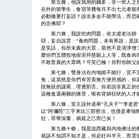
第五條，他說我用的錢多，非一班人之所
在外的留學生，食宿等費每月不出七元者能
必動徹要打妄語？說非多金不能學法，而恐
的念佛耶？
第六條，我說吃肉問題，依太虛老法師《
辯，妄自說雲﹕“食肉問題，未有界說，是說
是笑話，你所未責的大眾，當然不是清淨僧
麼你們五體投地假崇拜慈願上人等，既食肉
不敢普責的大眾嗎？可笑已極！你對你師父
第七條，雙身法在內地能不能行，宜不宜
免，這當然是你們有苦衷無方便所感的，你
段無狀的謾罵，理應割舌。你若說非真正的
這種進退兩難的痛苦，唯有背師狂吠的人才
第八條，室主說外道舉“孔夫子”“李老君
以“阿彌陀”三字來比三部密法，也僅是牽強
狂，罪孽深重，禍延之己而已矣！
第九條十條，我是說西藏與內地佛法的教
就該不知謂不知才是，何必狂叫半天，而雲