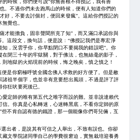
評的時候，你們便可說“你無善根不得授記，我有善
何也。不過你們未去跑馬山的時候，便有人知道你們的
才好，不要去討個封，便回來發瘋”。這給你們授記的
木無覺也。
才能擔負，固非聲聞所克了知”，而又滿口承認你與
等。這段文，換句話，便是說﹕“佛授記我們是專宏淨
能知，況雲乎你，你早點閉口不要揭我的錯誤吧”。你
縱在閉三十年的牢獄關，對于佛法，也無絲毫的影子，
，則地獄的火焰現前的時候，悔之晚矣，慎之慎之！
便是你窮極呼號全國念佛人求救的好方便了。但是敝
宗諸祖半個字，也並非有意要想出風頭，不過是評了評
得你狂吠要死後已。
愛定師的唯有第五代之唯字而設的難。並非說達賴代
可信。你真是心私轉迷，心迷轉黑底，不看你定師的原
”些不肯自認有德的鐵證，那一個能像你們哥兒倆，互
等選出者，是說其有可信之人舉出，不致有誤也。你卻
又藏文學院諸同學自己的學費很窘迫，實無栽培迎養勇