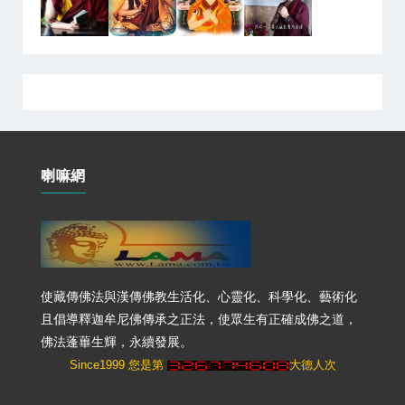
喇嘛網
使藏傳佛法與漢傳佛教生活化、心靈化、科學化、藝術化
且倡導釋迦牟尼佛傳承之正法，使眾生有正確成佛之道，
佛法蓬蓽生輝，永續發展。
Since1999 您是第
大德人次