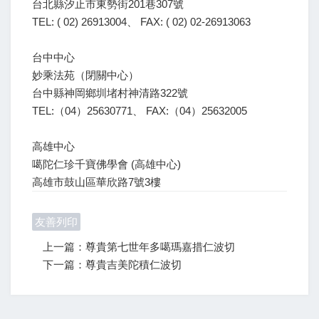
台北縣汐止市東勢街201巷307號
TEL: ( 02) 26913004、 FAX: ( 02) 02-26913063
台中中心
妙乘法苑（閉關中心）
台中縣神岡鄉圳堵村神清路322號
TEL:（04）25630771、 FAX:（04）25632005
高雄中心
噶陀仁珍千寶佛學會 (高雄中心)
高雄市鼓山區華欣路7號3樓
友善列印
上一篇：尊貴第七世年多噶瑪嘉措仁波切
下一篇：尊貴吉美陀積仁波切