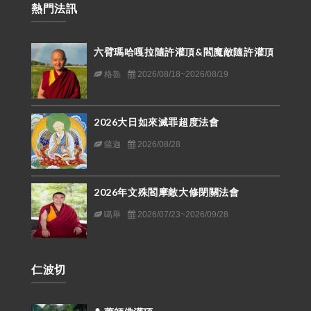
熱門法訊
六臂瑪哈嘎拉隨許灌頂&閻魔敵隨許灌頂
格魯
2026/08/18~2026/08/19
2026大日如來滅罪超度法會
薩迦
2026/08/28
2026年文殊閻摩敵大修閉關法會
噶舉
2026/07/23~2026/09/28
仁波切