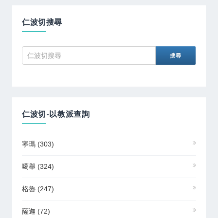
仁波切搜尋
仁波切-以教派查詢
寧瑪
(303)
噶舉
(324)
格魯
(247)
薩迦
(72)