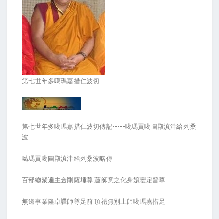
第七世年多噶瑪嘉措仁波切
第七世年多噶瑪嘉措仁波切傳記-----噶瑪貢噶圖殿滇津給列桑
波
噶瑪貢噶圖殿滇津給列桑波略傳
百部總聚遍主金剛薩埵尊 蓮師意之化身孃變定晉尊
無邊事業隆卓譯師尊足前 頂禮無別上師噶瑪嘉措足