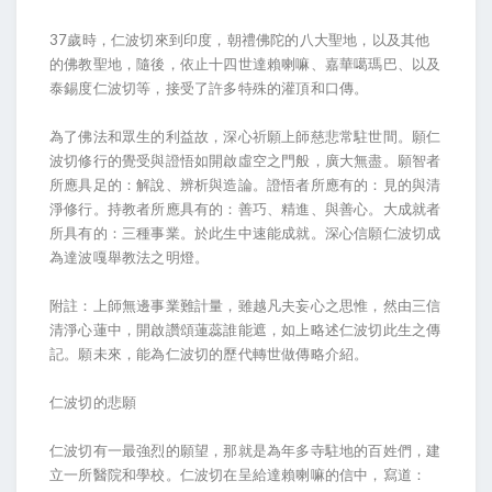
37歲時，仁波切來到印度，朝禮佛陀的八大聖地，以及其他
的佛教聖地，隨後，依止十四世達賴喇嘛、嘉華噶瑪巴、以及
泰錫度仁波切等，接受了許多特殊的灌頂和口傳。
為了佛法和眾生的利益故，深心祈願上師慈悲常駐世間。願仁
波切修行的覺受與證悟如開啟虛空之門般，廣大無盡。願智者
所應具足的：解說、辨析與造論。證悟者所應有的：見的與清
淨修行。持教者所應具有的：善巧、精進、與善心。大成就者
所具有的：三種事業。於此生中速能成就。深心信願仁波切成
為達波嘎舉教法之明燈。
附註：上師無邊事業難計量，雖越凡夫妄心之思惟，然由三信
清淨心蓮中，開啟讚頌蓮蕊誰能遮，如上略述仁波切此生之傳
記。願未來，能為仁波切的歷代轉世做傳略介紹。
仁波切的悲願
仁波切有一最強烈的願望，那就是為年多寺駐地的百姓們，建
立一所醫院和學校。仁波切在呈給達賴喇嘛的信中，寫道：