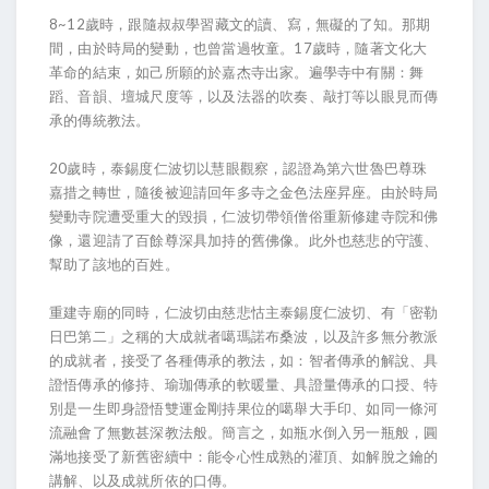
8~12歲時，跟隨叔叔學習藏文的讀、寫，無礙的了知。那期
間，由於時局的變動，也曾當過牧童。17歲時，隨著文化大
革命的結束，如己所願的於嘉杰寺出家。遍學寺中有關：舞
蹈、音韻、壇城尺度等，以及法器的吹奏、敲打等以眼見而傳
承的傳統教法。
20歲時，泰錫度仁波切以慧眼觀察，認證為第六世魯巴尊珠
嘉措之轉世，隨後被迎請回年多寺之金色法座昇座。由於時局
變動寺院遭受重大的毀損，仁波切帶領僧俗重新修建寺院和佛
像，還迎請了百餘尊深具加持的舊佛像。此外也慈悲的守護、
幫助了該地的百姓。
重建寺廟的同時，仁波切由慈悲怙主泰錫度仁波切、有「密勒
日巴第二」之稱的大成就者噶瑪諾布桑波，以及許多無分教派
的成就者，接受了各種傳承的教法，如：智者傳承的解說、具
證悟傳承的修持、瑜珈傳承的軟暖量、具證量傳承的口授、特
別是一生即身證悟雙運金剛持果位的噶舉大手印、如同一條河
流融會了無數甚深教法般。簡言之，如瓶水倒入另一瓶般，圓
滿地接受了新舊密續中：能令心性成熟的灌頂、如解脫之鑰的
講解、以及成就所依的口傳。