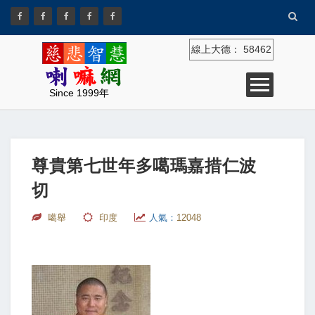
線上大德：
58462
Since 1999年
尊貴第七世年多噶瑪嘉措仁波
切
噶舉
印度
人氣：
12048