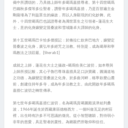
偈中所讚頌的，乃具德上師年多噶瑪嘉措尊者。第十四世噶瑪
巴鐵秋多傑等多位聖者，讚譽年多噶瑪嘉措，乃是百部遍主金
剛薩埵為了利益眾生的緣故，而以人身顯現的幻化妙舞。此
外，十四世噶瑪巴也認證尊者為濁世眾生之引領者~蓮花生大
士，意的化身孃變定晉桑波和雪域隆卓大譯師的化身。
第十五世噶瑪巴卡恰多傑授記：於脩拉仁欽奔巴地方，孃變定
晉桑波之化身，廣弘年多經咒之法教。特別是，成為噶舉和寧
瑪教法之頂莊嚴。[Sherab1]
成就之上師，蓮花生大士之攝政~噶瑪恰美仁波切，如本尊與
上師所授記般，其心子魯巴尊珠嘉措具足口訣寶藏，圓滿道地
之功德，為孃變定晉桑波之化身。於多曲河畔，格寧欽麼山麓
前，創建住持年多寺，成為年多法教之主。由此開啟年多噶瑪
嘉措仁波切之轉世傳承。
第七世年多噶瑪嘉措仁波切，名為噶瑪貢噶圖殿滇津給列桑
波，1966年誕生於西藏康區德格西方，一個叫做瓦足的村莊
裡，出生時有許多不可思議的徵兆。從小智慧聰穎，對待弱小
非常的慈愛，具足聖者的稟性。為鄉親們所敬仰和信任。