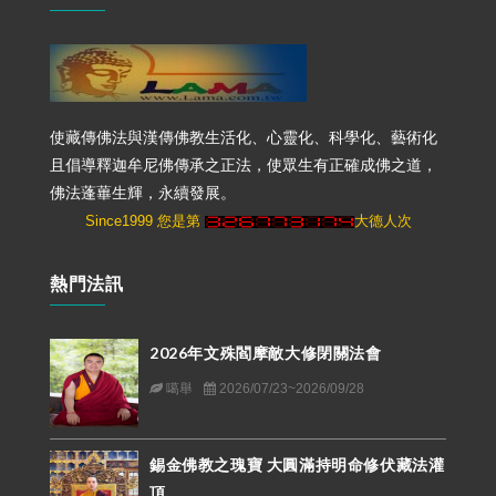
使藏傳佛法與漢傳佛教生活化、心靈化、科學化、藝術化
且倡導釋迦牟尼佛傳承之正法，使眾生有正確成佛之道，
佛法蓬蓽生輝，永續發展。
Since1999 您是第
大德人次
熱門法訊
2026年文殊閻摩敵大修閉關法會
噶舉
2026/07/23~2026/09/28
錫金佛教之瑰寶 大圓滿持明命修伏藏法灌
頂