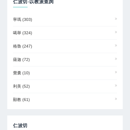
仁波切-以教派查詢
寧瑪
(303)
噶舉
(324)
格魯
(247)
薩迦
(72)
覺囊
(10)
利美
(52)
顯教
(61)
仁波切