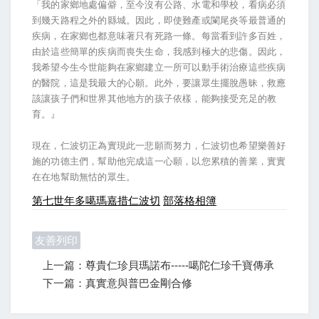
「我的家鄉地處偏僻，至今沒有公路、水電和學校，看病必須
到幾天路程之外的縣城。因此，即使難產或闌尾炎等最普通的
疾病，在家鄉也都意味著只有死路一條。每當看到許多百姓，
由於這些簡單的疾病而喪失生命，我感到極大的悲傷。因此，
我希望今生今世能夠在家鄉建立一所可以動手術治療這些疾病
的醫院，這是我最大的心願。此外，要讓眾生擺脫愚昧，救應
該讓孩子們和世界其他地方的孩子依樣，能夠接受充足的教
育。』
現在，仁波切正為實現此一悲願而努力，仁波切也希望樂善好
施的功德主們，幫助他完成這一心願，以您累積的善業，實實
在在地幫助無怙的眾生。
第七世年多噶瑪嘉措仁波切
部落格相簿
友善列印
上一篇：尊貴仁珍貝瑪諾布-----噶陀仁珍千寶傳承
下一篇：真實意與普巴金剛合修