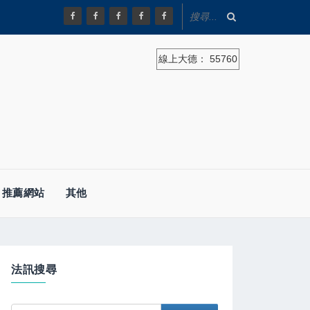
線上大德：
55760
推薦網站
其他
法訊搜尋