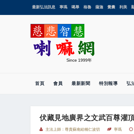
最新弘法訊息
寧瑪
噶舉
格魯
薩迦
覺囊
利美
Since 1999年
首頁
會員
最新新聞
特別報導
弘
伏藏見地廣界之文武百尊灌
主法上師：尊貴蘇南給稱仁波切
寧瑪