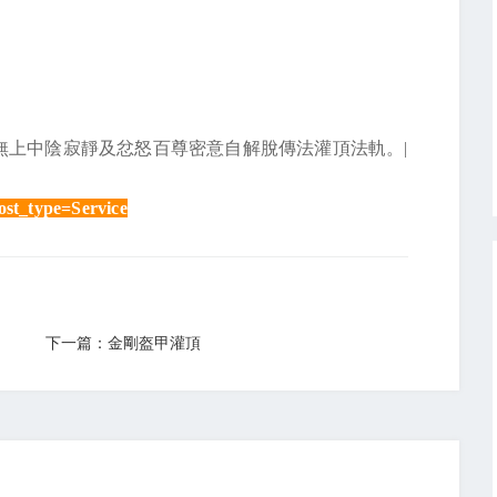
無上中陰寂靜及忿怒百尊密意自解脫傳法灌頂法軌。|
st_type=service
下一篇：金剛盔甲灌頂