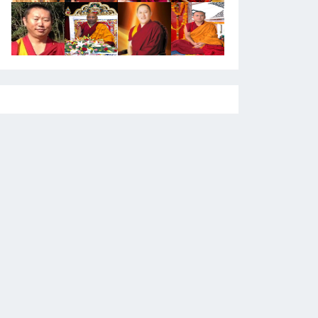
週日共修 / 台北市祇園佛學會
喇榮開顯光明佛學會- 中元除障超度大法會
9~2026/08/30
2026/08/10~2026/08/15
2026/08
寧瑪 法會
寧瑪 法