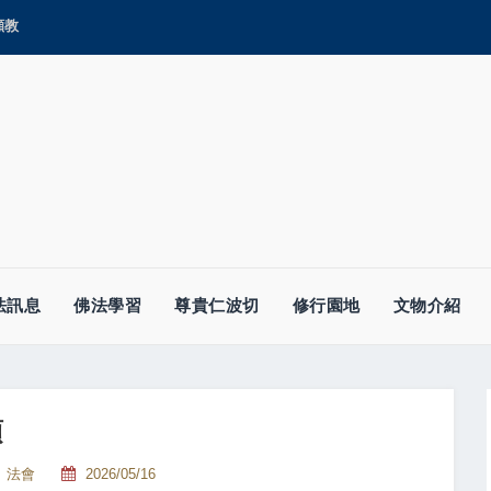
顯教
法訊息
佛法學習
尊貴仁波切
修行園地
文物介紹
頂
法會
2026/05/16