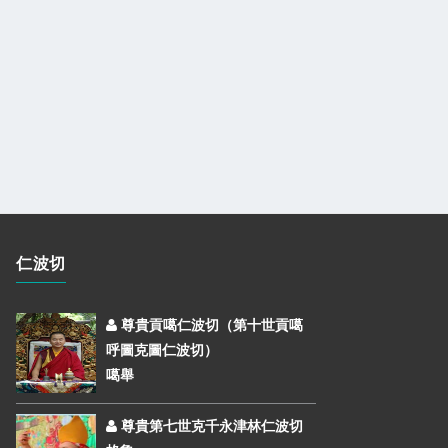
仁波切
尊貴貢噶仁波切（第十世貢噶
呼圖克圖仁波切）
噶舉
尊貴第七世克千永津林仁波切