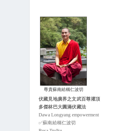
尊貴蘇南給稱仁波切
伏藏見地廣界之文武百尊灌頂
多傑林巴大圓滿伏藏法
Dawa Longyang empowerment
✅蘇南給稱仁波切
Busa Trulku