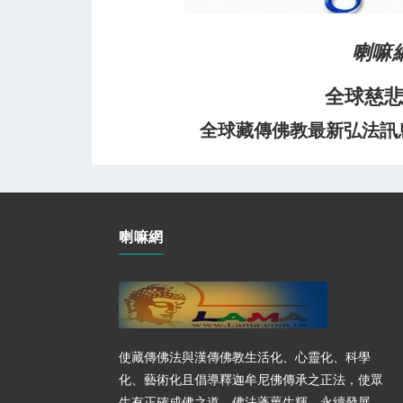
喇嘛
全球慈
全球藏傳佛教最新弘法訊息﹝
喇嘛網
使藏傳佛法與漢傳佛教生活化、心靈化、科學
化、藝術化且倡導釋迦牟尼佛傳承之正法，使眾
生有正確成佛之道，佛法蓬蓽生輝，永續發展。