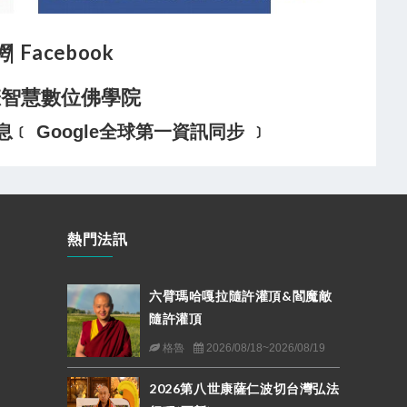
網
| Facebook
悲智慧數位佛學院
 Google全球第一資訊同步 ﹞
熱門法訊
六臂瑪哈嘎拉隨許灌頂&閻魔敵
隨許灌頂
格魯
2026/08/18~2026/08/19
2026第八世康薩仁波切台灣弘法