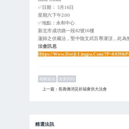
✅日期： 5月16日
星期六下午2:00
✅地點：永和中心
新北市成功路一段82號16樓
蓮師之伏藏法，聖中陰文武百尊灌頂，此為
法會訊息
Https://www.dorji-Lingpa.com/?p=8439&po
相關資訊
友善列印
上一篇：長壽佛消災祈福薈供大法會
精選法訊