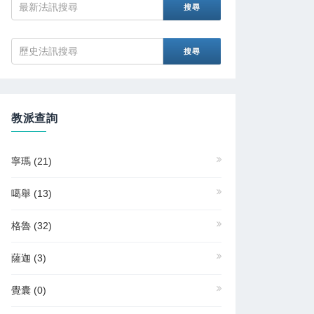
教派查詢
寧瑪
(21)
噶舉
(13)
格魯
(32)
薩迦
(3)
覺囊
(0)