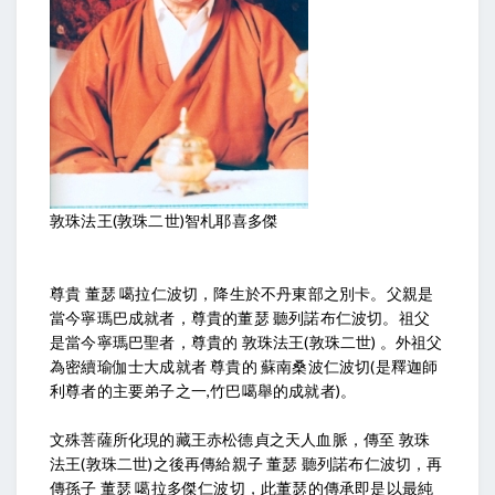
敦珠法王(敦珠二世)智札耶喜多傑
尊貴 董瑟 噶拉仁波切，降生於不丹東部之別卡。父親是
當今寧瑪巴成就者，尊貴的董瑟 聽列諾布仁波切。祖父
是當今寧瑪巴聖者，尊貴的 敦珠法王(敦珠二世) 。外祖父
為密續瑜伽士大成就者 尊貴的 蘇南桑波仁波切(是釋迦師
利尊者的主要弟子之一,竹巴噶舉的成就者)。
文殊菩薩所化現的藏王赤松德貞之天人血脈，傳至 敦珠
法王(敦珠二世)之後再傳給親子 董瑟 聽列諾布仁波切，再
傳孫子 董瑟 噶拉多傑仁波切，此董瑟的傳承即是以最純