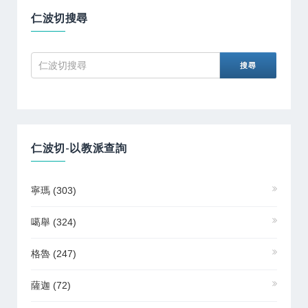
仁波切搜尋
仁波切-以教派查詢
寧瑪
(303)
噶舉
(324)
格魯
(247)
薩迦
(72)