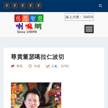
線上大德：
56659
Since 1999年
尊貴董瑟噶拉仁波切
寧瑪
印度
人氣：
15781