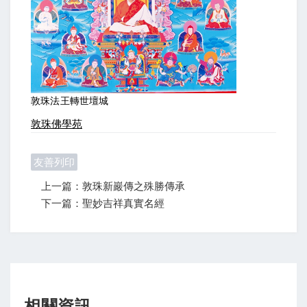
敦珠法王轉世壇城
敦珠佛學苑
友善列印
上一篇：敦珠新巖傳之殊勝傳承
下一篇：聖妙吉祥真實名經
相關資訊