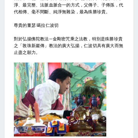
淨、最完整、法脈血脈合一的方式，父傳子、子傳孫，代
代相傳、毫不間斷、純淨無雜染，最為殊勝珍貴。
尊貴的董瑟 噶拉仁波切
對於弘揚佛陀教法—金剛密咒乘之法教，特別是殊勝珍貴
之「敦珠新巖傳」教法的廣大弘揚，仁波切具有廣大而無
止盡之願力。