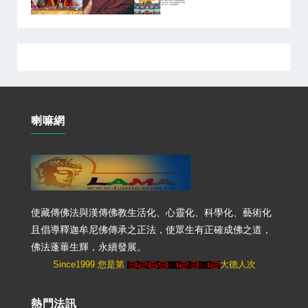
喇嘛網
使藏傳佛法與漢傳佛教生活化、心靈化、科學化、藝術化
且倡導釋迦牟尼佛傳承之正法，使眾生有正確成佛之道，
佛法蓬蓽生輝，永續發展。
Since1999 您是第
大德人次
熱門法訊