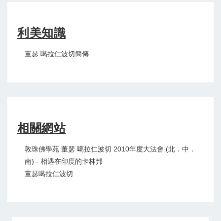
利美知識
董瑟 噶拉仁波切簡傳
相關網站
敦珠佛學苑 董瑟 噶拉仁波切 2010年度大法會 (北．中．
南) - 相遇在印度的卡林邦
董瑟噶拉仁波切