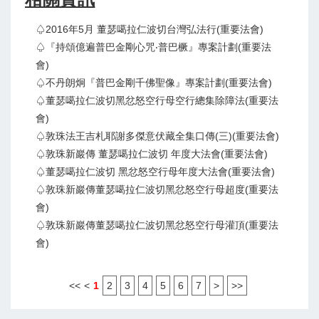
♤2016年5月 董瑟噶拉仁波切台灣弘法行(重要法會)
♤『持頌億遍普巴金剛心咒‧普巴橛』專案計劃(重要法
會)
♤不丹朗炯『普巴金剛千佛聖像』專案計劃(重要法會)
♤董瑟噶拉仁波切黑忿怒空行母空行總集除障法(重要法
會)
♤敦珠法王吉札耶謝多傑意伏藏全集口傳(三)(重要法會)
♤敦珠新巖傳 董瑟噶拉仁波切 年度大法會(重要法會)
♤董瑟噶拉仁波切 黑忿怒空行母年度大法會(重要法會)
♤敦珠新巖傳董瑟噶拉仁波切黑忿怒空行母超度(重要法
會)
♤敦珠新巖傳董瑟噶拉仁波切黑忿怒空行母灌頂(重要法
會)
<<
<
1
2
3
4
5
6
7
>
>>