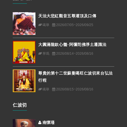
天法大悲紅觀音五尊灌頂及口傳
噶舉
2026/07/05~2026/09/25
大圓滿龍欽心髓-阿彌陀佛淨土遷識法
寧瑪
2026/08/14~2026/08/16
尊貴的第十二世蘇曼噶旺仁波切來台弘法
行程
噶舉
2026/08/15~2026/08/16
仁波切
南懷瑾