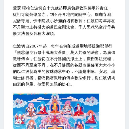
董瑟 噶拉仁波切自十九歲起即肩負起敦珠傳承的責任，
從祖寺朗炯偉瑟寺，到不丹各地的閉關中心、瑜珈寺廟、
尼僧寺廟、佛學院及小沙彌的培養教育；仁波切每年亦在
不丹聖地主持盛大的普巴金剛法會、千人黑忿怒空行母共
修大法會及各種大灌頂。
仁波切自2007年起，每年在佛陀成道聖地菩提迦耶舉行
「黑忿怒空行母十萬遍大薈供」萬人共修的法會，為廣傳
敦珠傳承，仁波切在不丹佛國的淨土上，廣樹佛法寶幢，
從西不丹至東不丹，在不丹佛國的各縣市遍佈著大大小小
的以仁波切為主的敦珠傳承中心，不論是喇嘛、安尼、瑜
珈士修行者，都依循著敦珠的傳承教法修行，對仁波切均
由衷的尊重、敬愛與無限的信心。