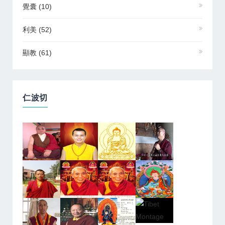
覺囊
(10)
利美
(52)
顯教
(61)
仁波切