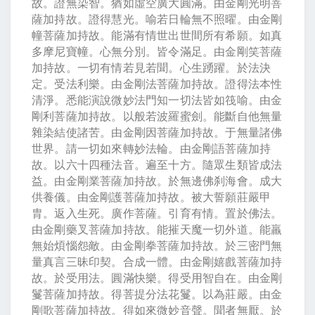
故。證無染智。猶如虛空廣大圓滿。由金剛光明菩
薩加持故。證得慧光。喻若日輪無不照曜。由金剛
幢菩薩加持故。能滿有情世出世間所有希願。如真
多摩尼寶幢。心無分別。皆令滿足。由金剛笑菩薩
加持故。一切有情若見若聞。心生踴躍。於法決
定。受法利樂。由金剛法菩薩加持故。證得法本性
清淨。悉能演說微妙法門知一切法皆如筏喻。由金
剛利菩薩加持故。以般若波羅蜜劍。能斷自他無量
雜染結使諸苦。由金剛因菩薩加持故。于無量諸佛
世界。請一切如來轉妙法輪。由金剛語菩薩加持
故。以六十四種法音。遍至十方。隨眾生類皆成法
益。由金剛業菩薩加持故。於無邊佛刹海會。成大
供養儀。由金剛護菩薩加持故。被大誓願莊嚴甲
胄。返入生死。廣作菩薩。引育有情。置於佛法。
由金剛藥叉菩薩加持故。能摧天魔一切外道。能羸
無始煩惱怨敵。由金剛拳菩薩加持故。於三密門無
量真言三昧印契。合成一體。由金剛嬉戲菩薩加持
故。於受用法。圓滿快樂。得受用智自在。由金剛
鬘菩薩加持故。得菩提分法花鬘。以為莊嚴。由金
剛歌菩薩加持故。得如來微妙音聲。聞者無厭。於