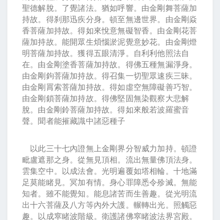
聖德解脫。了覺諸法。猶如呼響。由金剛舞菩薩加
持故。得刹那迅疾分身。頓至無邊世界。由金剛焱
香菩薩加持故。得如來悅意無礙智香。由金剛花菩
薩加持故。能開眾生煩惱淤泥覺意妙花。由金剛燈
明菩薩加持故。獲得五眼清淨。自利利他照法自
在。由金剛塗香菩薩加持故。得佛五種無漏淨身。
由金剛鉤菩薩加持故。得召集一切聖眾速疾三昧。
由金剛罥索菩薩加持故。得如虛空無障礙善巧智。
由金剛鎖菩薩加持故。得佛堅固無染觀察大悲解
脫。由金剛鈴菩薩加持故。得如來般若波羅蜜音
聲。聞者能摧藏識中諸惡種子
以此三十七內證無上金剛界分智威力加持。頓證
毗盧遮那之身。從無見頂相。流出無量佛頂法身。
雲集空中。以成法會。光明遍覆如塔相輪。十地滿
足莫能睹見。冥加有情。身心罪障悉令殄滅。無能
知者。雖不能覺知。能息諸苦而生善趣。從光明流
出十六菩薩及八方等內外大護。輾轉出光。照觸惡
趣。以成窣睹波階級。衛護諸佛窣睹波法界宮殿。