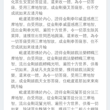
化眾生安置於菩提道。還來收一體。為令一切菩
薩。受用三摩地智故。成金剛藥叉菩薩形。住不空
成就如來左邊月輪
毗盧遮那佛於內心。證得金剛拳印威靈感應三
摩地智。自受用故。從金剛拳威靈感應三摩地智。
流出金剛拳光明。遍照十方世界。令一切眾生除其
業障。速獲世出世間悉地圓滿。還來收一體。為令
一切菩薩受用三摩地智故。成金剛拳菩薩形。住不
空成就如來後邊月輪
毗盧遮那佛於內心。證得金剛嬉戲法樂幖幟三
摩地智。自受用故。從金剛嬉戲法樂幖幟三摩地
智。流出金剛嬉戲幖幟光明。遍照十方世界。供養
一切如來。及破凡夫貪染世樂。獲得嬉戲法園安
樂。還來收一體。為令一切菩薩。受用三摩地智
故。成金剛嬉戲天女形菩薩。住毗盧遮那如來東南
隅月輪
毗盧遮那佛於內心。證得金剛花鬘菩提分法三
摩地智。自受用故。從金剛花鬘菩提分法三摩地
智。流出金剛花鬘光明。遍照十方世界。供養一切
如來。除諸眾生醜陋之形。獲得三十二相八十種隨