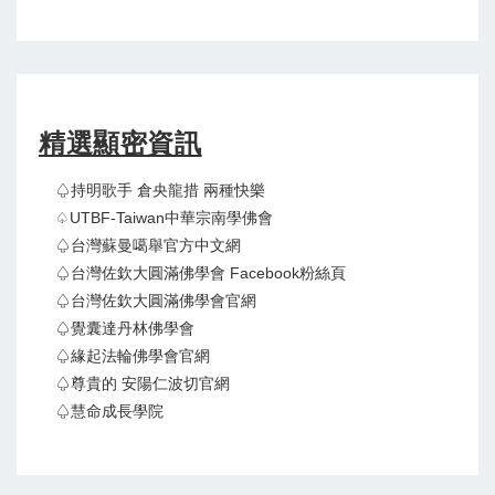
精選顯密資訊
♤持明歌手 倉央龍措 兩種快樂
♤UTBF-Taiwan中華宗南學佛會
♤台灣蘇曼噶舉官方中文網
♤台灣佐欽大圓滿佛學會 Facebook粉絲頁
♤台灣佐欽大圓滿佛學會官網
♤覺囊達丹林佛學會
♤緣起法輪佛學會官網
♤尊貴的 安陽仁波切官網
♤慧命成長學院