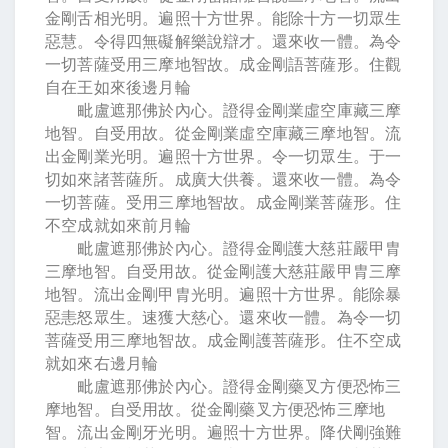
金剛舌相光明。遍照十方世界。能除十方一切眾生
惡慧。令得四無礙解樂說辯才。還來收一體。為令
一切菩薩受用三摩地智故。成金剛語菩薩形。住觀
自在王如來後邊月輪
毗盧遮那佛於內心。證得金剛業虛空庫藏三摩
地智。自受用故。從金剛業虛空庫藏三摩地智。流
出金剛業光明。遍照十方世界。令一切眾生。于一
切如來諸菩薩所。成廣大供養。還來收一體。為令
一切菩薩。受用三摩地智故。成金剛業菩薩形。住
不空成就如來前月輪
毗盧遮那佛於內心。證得金剛護大慈莊嚴甲胄
三摩地智。自受用故。從金剛護大慈莊嚴甲胄三摩
地智。流出金剛甲胄光明。遍照十方世界。能除暴
惡恚怒眾生。速獲大慈心。還來收一體。為令一切
菩薩受用三摩地智故。成金剛護菩薩形。住不空成
就如來右邊月輪
毗盧遮那佛於內心。證得金剛藥叉方便恐怖三
摩地智。自受用故。從金剛藥叉方便恐怖三摩地
智。流出金剛牙光明。遍照十方世界。降伏剛強難