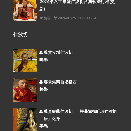
2026第八世康薩仁波切台灣弘法行程(更
新)
格魯
2026/07/25~2026/08/14
仁波切
尊貴安增仁波切
噶舉
尊貴索南曲培格西
格魯
尊貴喇薩仁波切-----根桑額頓旺玻仁波切
「語」化身
寧瑪