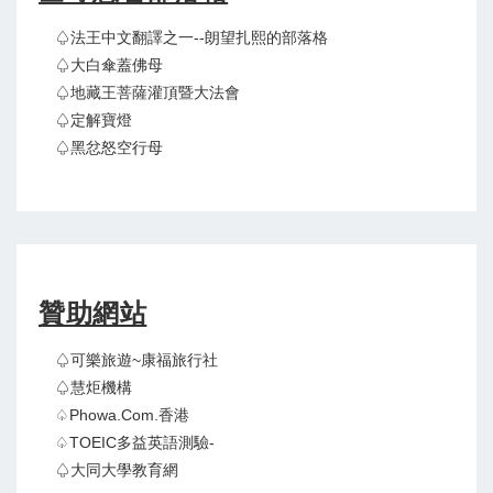
♤法王中文翻譯之一--朗望扎熙的部落格
♤大白傘蓋佛母
♤地藏王菩薩灌頂暨大法會
♤定解寶燈
♤黑忿怒空行母
贊助網站
♤可樂旅遊~康福旅行社
♤慧炬機構
♤Phowa.com.香港
♤TOEIC多益英語測驗-
♤大同大學教育網