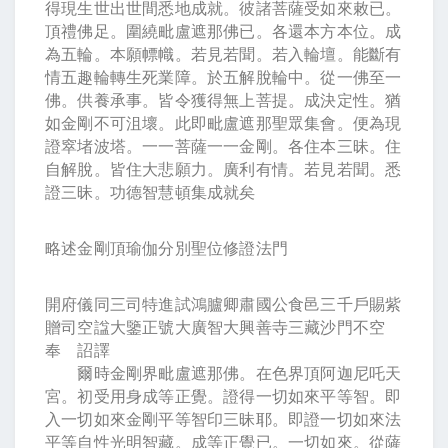
得現生世出世間悉地成就。彼諸菩薩受如來敕已。
頂禮佛足。圍繞毗盧遮那佛已。各還本方本位。成
為五輪。本願幖幟。若見若聞。若入輪壇。能斷有
情五趣輪轉生死業障。於五解脫輪中。從一佛至一
佛。供養承事。皆令獲得無上菩提。成決定性。猶
如金剛不可沮壞。此即毗盧遮那聖眾集會。便為現
證窣堵波塔。一一菩薩一一金剛。各住本三昧。住
自解脫。皆住大悲願力。廣利有情。若見若聞。悉
證三昧。功德智慧頓集成就矣
略述金剛頂瑜伽分別聖位修證法門
開府儀同三司特進試鴻臚卿肅國公食邑三千戶賜紫
贈司空諡大鑒正號大廣智大興善寺三藏沙門不空
奉 詔譯
爾時金剛界毗盧遮那佛。在色界頂阿迦尼吒天
宮。初受用身成等正覺。證得一切如來平等智。即
入一切如來金剛平等智印三昧耶。即證一切如來法
平等自性光明智藏。成等正覺已。一切如來。從薩