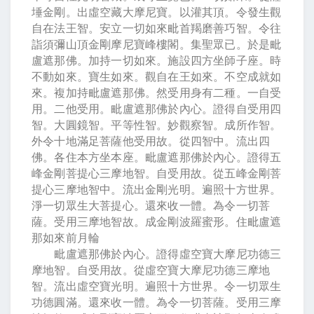
埵金剛。出虛空藏大摩尼寶。以灌其頂。令發生觀
自在法王智。安立一切如來毗首羯磨善巧智。令往
詣須彌山頂金剛摩尼寶峰樓閣。集聖眾已。於是毗
盧遮那佛。加持一切如來。施設四方坐師子座。時
不動如來。寶生如來。觀自在王如來。不空成就如
來。複加持毗盧遮那佛。然受用身有二種。一自受
用。二他受用。毗盧遮那佛於內心。證得自受用四
智。大圓鏡智。平等性智。妙觀察智。成所作智。
外令十地滿足菩薩他受用故。從四智中。流出四
佛。各住本方坐本座。毗盧遮那佛於內心。證得五
峰金剛菩提心三摩地智。自受用故。從五峰金剛菩
提心三摩地智中。流出金剛光明。遍照十方世界。
淨一切眾生大菩提心。還來收一體。為令一切菩
薩。受用三摩地智故。成金剛波羅蜜形。住毗盧遮
那如來前月輪
毗盧遮那佛於內心。證得虛空寶大摩尼功德三
摩地智。自受用故。從虛空寶大摩尼功德三摩地
智。流出虛空寶光明。遍照十方世界。令一切眾生
功德圓滿。還來收一體。為令一切菩薩。受用三摩