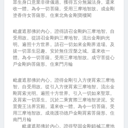
眾生身口意業非律儀過。獲得五分無漏法身。還來
收一體。為令一切菩薩。受用三摩地智故。成金剛
塗香侍女菩薩形。住東北角金剛寶樓閣
毗盧遮那佛於內心。證得請召金剛鉤三摩地智。自
受用故。從請召金剛鉤三摩地智。流出金剛鉤光
明。遍照十方世界。請召一切如來金剛界道場。及
拔一切眾生惡趣。安於無住涅槃之城。還來收一
體。為令一切菩薩。受用三摩地智故。成守菩提心
戶金剛鉤菩薩形。住東門月輪
毗盧遮那佛於內心。證得金剛引入方便罥索三摩地
智。自受用故。從引入方便罥索三摩地智。流出金
剛罥索光明。遍照十方世界。引入一切如來聖眾。
及罥索一切眾生。沉於二乘實際三摩地智淤泥。安
置覺王法界宮殿。還來收一體。為令一切菩薩。受
用三摩地智故。成衛護功德戶金剛罥索菩薩形。住
南門月輪
毗盧遮那佛於內心。證得堅固金剛鎖械三摩地