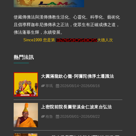
使藏傳佛法與漢傳佛教生活化、心靈化、科學化、藝術化
且倡導釋迦牟尼佛傳承之正法，使眾生有正確成佛之道，
佛法蓬蓽生輝，永續發展。
Since1999 您是第
大德人次
熱門法訊
大圓滿龍欽心髓-阿彌陀佛淨土遷識法
寧瑪
2026/08/14~2026/08/16
上密院前院長圖登滇金仁波來台弘法
格魯
2026/08/01~2026/08/22