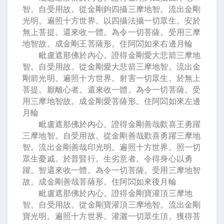
智。自受用故。從金剛鉤四攝三摩地智。流出金剛
光明。遍照十方世界。以四攝法攝一切眾生。安於
無上菩提。還來收一體。為令一切菩薩。受用三摩
地智故。成金剛王菩薩形。住阿閦如來右邊月輪
毗盧遮那佛於內心。證得金剛愛大悲箭三摩地
智。自受用故。從金剛愛大悲箭三摩地智。流出金
剛箭光明。遍照十方世界。射害一切眾生。於無上
菩提。厭離心者。還來收一體。為令一切菩薩。受
用三摩地智故。成金剛愛菩薩形。住阿閦如來左邊
月輪
毗盧遮那佛於內心。證得金剛善哉歡喜王勇躍
三摩地智。自受用故。從金剛善哉歡喜勇躍三摩地
智。流出金剛善哉印光明。遍照十方世界。照一切
眾生憂戚。於普賢行。生劣意者。令得身心以勇
躍。智還來收一體。為令一切菩薩。受用三摩地智
故。成金剛善哉菩薩形。住阿閦如來後月輪
毗盧遮那佛於內心。證得金剛寶灌頂三摩地
智。自受用故。從金剛寶灌頂三摩地智。流出金剛
寶光明。遍照十方世界。灌灑一切眾生頂。獲得菩