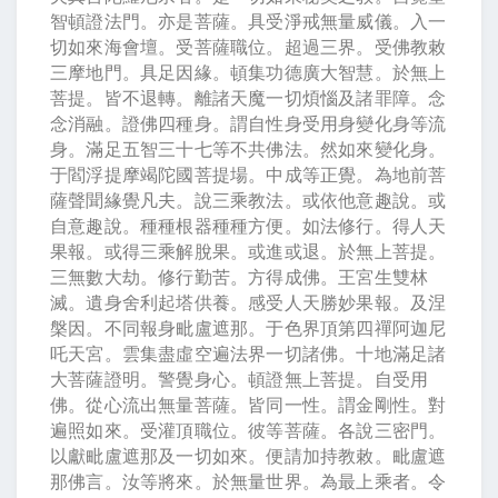
智頓證法門。亦是菩薩。具受淨戒無量威儀。入一
切如來海會壇。受菩薩職位。超過三界。受佛教敕
三摩地門。具足因緣。頓集功德廣大智慧。於無上
菩提。皆不退轉。離諸天魔一切煩惱及諸罪障。念
念消融。證佛四種身。謂自性身受用身變化身等流
身。滿足五智三十七等不共佛法。然如來變化身。
于閻浮提摩竭陀國菩提場。中成等正覺。為地前菩
薩聲聞緣覺凡夫。說三乘教法。或依他意趣說。或
自意趣說。種種根器種種方便。如法修行。得人天
果報。或得三乘解脫果。或進或退。於無上菩提。
三無數大劫。修行勤苦。方得成佛。王宮生雙林
滅。遺身舍利起塔供養。感受人天勝妙果報。及涅
槃因。不同報身毗盧遮那。于色界頂第四禪阿迦尼
吒天宮。雲集盡虛空遍法界一切諸佛。十地滿足諸
大菩薩證明。警覺身心。頓證無上菩提。自受用
佛。從心流出無量菩薩。皆同一性。謂金剛性。對
遍照如來。受灌頂職位。彼等菩薩。各說三密門。
以獻毗盧遮那及一切如來。便請加持教敕。毗盧遮
那佛言。汝等將來。於無量世界。為最上乘者。令