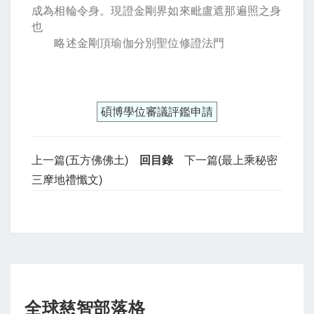
成為相輪令身。現證金剛界如來毗盧遮那遍照之身
也
略述金剛頂瑜伽分別聖位修證法門
碩博學位審議評鑑申請
上一篇(五方佛佛土)
回目錄
下一篇(最上乘秘密
三摩地禮懺文)
全球慈智部落格