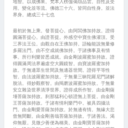
地智。以成佛果。梵本入楞伽偈頌品雲。自性及受
用。變化並等流。佛德三十六。皆同自性身。並法
界身。總成三十七也
最初於無上乘。發菩提心。由阿閦佛加持故。證得
圓滿菩提心。由證菩提。外感空中寶生佛灌頂。受
三界法王位。由觀自在王佛加持。語輪能說無量修
多羅法門。由不空成就佛加持。于諸佛事及有情
事。所行利樂皆悉成就。由金剛波羅蜜加持故。證
得圓滿周法界遍虛空大圓鏡智。由寶波羅蜜加持
故。于無邊眾生世間及無邊器世間。證得平等性
智。由法波羅蜜加持故。于無量三昧陀羅尼門諸解
脫法。得妙觀察智。由羯磨波羅蜜加持故。于無量
安立雜染世界清淨世界。證得成所作智。由金剛薩
埵菩薩加持故。刹那猛利心頓證無上菩提。由金剛
王菩薩加持故。于諸有情利樂門中。被具四攝法
門。由金剛愛菩薩加持故。於無邊有情。無緣大悲
曾無間斷。由金剛善哉菩薩加持故。于諸善法。渴
仰無厭。見微少善便為稱美。由金剛寶菩薩加持