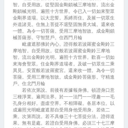
智。自受用故。從堅固金剛鎖械三摩地智。流出金
剛鎖械光明。遍照十方世界。令已入一切如來聖眾
金剛界道場。以大悲誓。系縛而住。及摧一切眾生
外道諸見。住無上菩提不退堅固無畏大城。還來收
一體。為令一切菩薩。受用三摩地智故。成金剛鎖
械菩薩形。守智慧戶。住西門月輪
毗盧遮那佛於內心。證得般若波羅蜜金剛鈴三
摩地智。自受用故。從般若波羅蜜金剛鈴三摩地
智。流出金剛鈴光明。遍照十方世界。歡喜一切如
來海會聖眾。住金剛界道場者。及破一切眾生二乘
異見。安置般若波羅蜜宮。還來收一體。為令一切
菩薩。受用三摩地智故。成金剛鈴菩薩形。守精進
戶。住北門月輪
若依次第說。前後有差據報身佛。頓證身口意
三種淨業。遍周法界。於一一法門一一理趣一一毛
孔身分相好。盡虛空界。不相障礙。各居本位。以
成遍照光明毗盧遮那自受用身他受用身。若依二
乘。次第而說。若不具修三十七菩提分法。證得道
果。無有是處。若證自受用身佛。必須三十七三摩