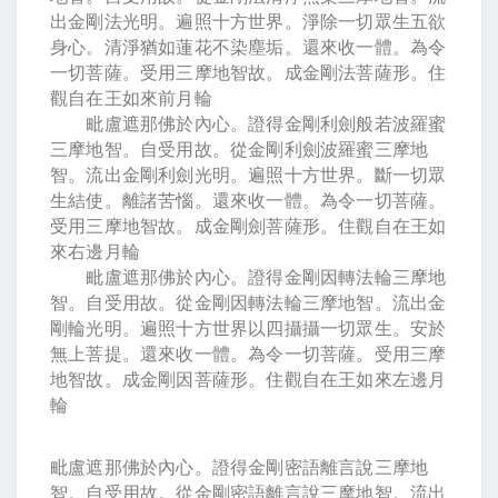
出金剛法光明。遍照十方世界。淨除一切眾生五欲
身心。清淨猶如蓮花不染塵垢。還來收一體。為令
一切菩薩。受用三摩地智故。成金剛法菩薩形。住
觀自在王如來前月輪
毗盧遮那佛於內心。證得金剛利劍般若波羅蜜
三摩地智。自受用故。從金剛利劍波羅蜜三摩地
智。流出金剛利劍光明。遍照十方世界。斷一切眾
生結使。離諸苦惱。還來收一體。為令一切菩薩。
受用三摩地智故。成金剛劍菩薩形。住觀自在王如
來右邊月輪
毗盧遮那佛於內心。證得金剛因轉法輪三摩地
智。自受用故。從金剛因轉法輪三摩地智。流出金
剛輪光明。遍照十方世界以四攝攝一切眾生。安於
無上菩提。還來收一體。為令一切菩薩。受用三摩
地智故。成金剛因菩薩形。住觀自在王如來左邊月
輪
毗盧遮那佛於內心。證得金剛密語離言說三摩地
智。自受用故。從金剛密語離言說三摩地智。流出