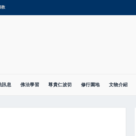
顯教
法訊息
佛法學習
尊貴仁波切
修行園地
文物介紹