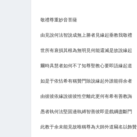
敬禮尊重妙音菩薩
由見說何法智說成無上勝者見緣起垂教我敬禮
世所有衰損其根為無明見何能還滅是故說緣起
爾時具慧者如何不了知尊聖教心要即語緣起道
如是于依怙希有稱贊門除說緣起外誰能得余者
由彼彼依緣說彼彼性空離此更何有希有善教誨
愚者執何法堅固邊執縛智善彼即是戲綱盡斷門
此教于余未能見故唯稱尊為大師外道竊名以飾贊