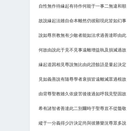
自性無作待緣起有待作何能于一事二無違和順
故說緣起法雖自命本離然仍彼顯現此皆如幻事
說如尊所教無有少敵者能如法求過善達即由此
何故由說此于見不見事遠離增益執及損滅過故
緣起道因相見尊說無比由此證餘語是量起決定
見如義善說有隨尊學者衰損皆遠離滅眾過根故
由背尊聖教雖久依疲苦後後過如呼我見堅固故
希有諸智者善達此二別爾時于聖尊豈不從髓敬
縱于一分義得少許決定尚與彼勝樂況尊眾多說