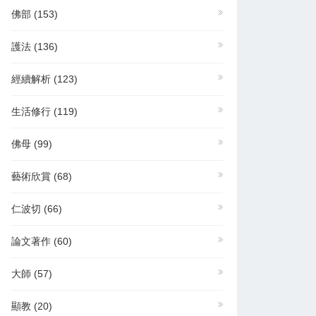
佛部
(153)
護法
(136)
經續解析
(123)
生活修行
(119)
佛母
(99)
藝術欣賞
(68)
仁波切
(66)
論文著作
(60)
大師
(57)
顯教
(20)