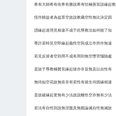
希有大師希有依希有勝說希有怙極善宣說緣起教
恆作饒益者為益眾空故說教藏空性無比決定因
謂緣起道理見相違不成于此尊教法如何能了知
尊許若時見空即緣起義性空與成立作所作無違
若見反彼者空則用不成有用則無空墮苦惱險處
是故于尊教極贊見緣起彼亦非旨無及以自性有
無待如空花故無依非有若性有彼生待因緣相違
是故破緣起更無有少法故說離性空亦無有少法
若法有自性則說無涅盤及無戲論滅自性無滅故