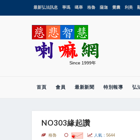
最新弘法訊息
寧瑪
噶舉
格魯
薩迦
覺囊
利美
Since 1999年
首頁
會員
最新新聞
特別報導
弘
NO303緣起讚
格魯
人氣：
5644