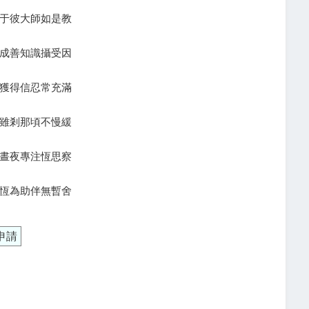
于彼大師如是教
成善知識攝受因
獲得信忍常充滿
雖剎那頃不慢緩
晝夜專注恆思察
恆為助伴無暫舍
申請