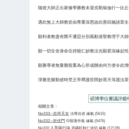
隨彼大師正出家修學勝教未退劣勤瑜伽行一比丘
遇此無上大師教皆由尊重深恩故此善回施諸眾生
願利者教盡有際不遭惡分別風動達聖教理于大師
願一切生舍身命住持能仁妙教法光顯甚深緣起性
願勝導者無量難殷重為心所成辦由何方便令此增
淨勝意樂勤彼時梵王帝釋護世間妙黑天等護法眾
碩博學位審議評鑑
相關文章：
No333--吉祥天女
法尊自述 緣氣:(5615)
No332--折伏門
印順著作集 緣氣:(5476)
No331入菩薩行論
貢噶旺秋仁波切 緣氣:(12128)