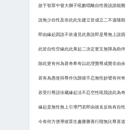
故于智眾中發大獅子吼數唱離自性善說誰能難
說無少自性及依此此生建立皆成立二不違隨順
即由緣起因說不依邊見此善說即是尊無上說因
此皆自性空緣此此果起二決定更互無障為助伴
除此更有何為甚奇希有以此理贊尊成贊非由余
若有為愚使與尊作仇隙彼不忍無性妙聲有何奇
若受行尊語珍藏緣起法不忍空性吼我說此為奇
緣起是無性無上引導門若即由彼名反執有自性
今有何方便導彼眾生趣勝勝善行階無比尊喜道