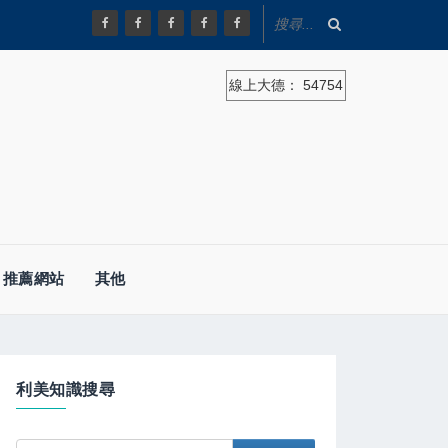
線上大德：
54754
推薦網站
其他
利美知識搜尋