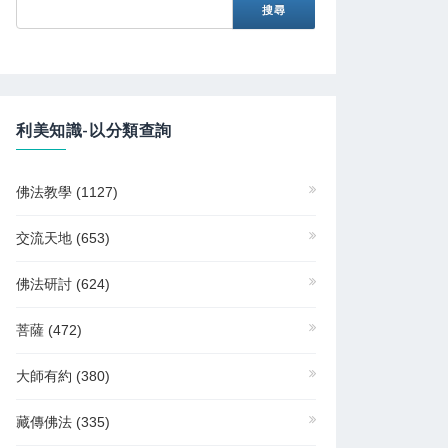
利美知識-以分類查詢
佛法教學
(1127)
交流天地
(653)
佛法研討
(624)
菩薩
(472)
大師有約
(380)
藏傳佛法
(335)