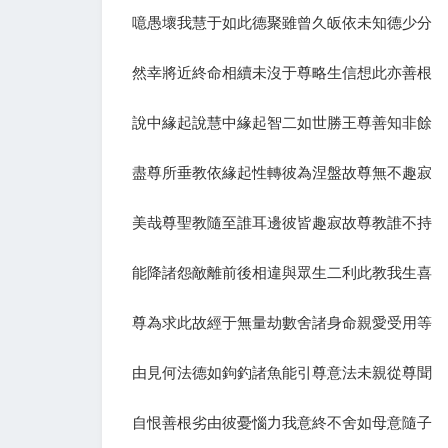
噫愚壞我慧于如此德聚雖曾久皈依未知德少分
然幸將近終命相續未沒于尊略生信想此亦善根
說中緣起說慧中緣起智二如世勝王尊善知非餘
盡尊所垂教依緣起性轉彼為涅盤故尊無不趣寂
美哉尊聖教隨至誰耳邊彼皆趣寂故尊教誰不持
能降諸怨敵離前後相違與眾生二利此教我生喜
尊為求此故經于無量劫數舍諸身命親愛受用等
由見何法德如鉤釣諸魚能引尊意法未親從尊聞
自恨善根劣由彼憂惱力我意終不舍如母意隨子