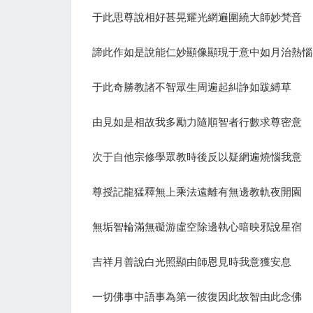
于此思尊說相好甚晃耀光網遍圍繞大師妙梵音
諦此作如是說能仁妙顯像顯現于意中如月治熱惱
于此奇勝教諸不智眾生周遍起糾諍如跋縛草
由見如是相故我多勵力隨順智者行數求尊密意
次于自他宗修學眾教時後反以疑網遍燒惱我意
尊授記龍猛釋無上乘法遠離有無邊教軌夜開園
無垢智輪滿無礙游虛空除邊執心暗映邪說星宿
吉祥月善說白光照顯由師恩見時我意獲安息
一切佛事中語事為第一彼復因此故智由此念佛