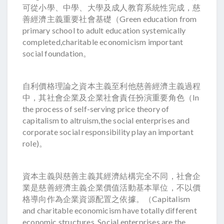
可從小學、中學、大學及成人教育系統性完成，慈
善經濟主義重要社會基礎（Green education from
primary school to adult education systemically
completed,charitable economicism important
social foundation。
自利價格理論之資本主義至利他慈善經濟主義過程
中，其社會企業及企業社會責任扮演重要角色（In
the process of self-serving price theory of
capitalism to altruism,the social enterprises and
corporate social responsibility play an important
role)。
資本主義與慈善主義其經濟結構完全不同，社會企
業是慈善經濟主義企業價值活動基本單位，不以價
格導向作為企業資源配置之依據。（Capitalism
and charitable economicism have totally different
economic structures. Social enterprises are the