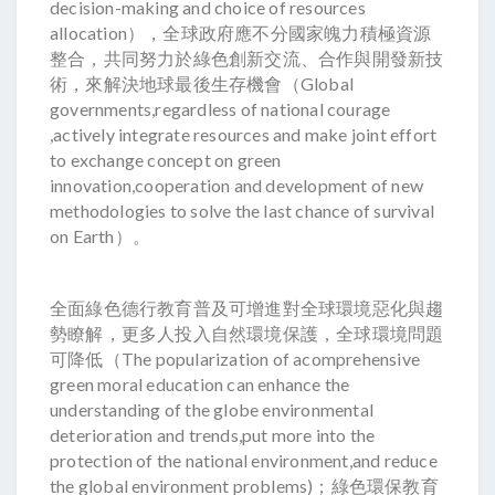
decision-making and choice of resources
allocation），全球政府應不分國家魄力積極資源
整合，共同努力於綠色創新交流、合作與開發新技
術，來解決地球最後生存機會（Global
governments,regardless of national courage
,actively integrate resources and make joint effort
to exchange concept on green
innovation,cooperation and development of new
methodologies to solve the last chance of survival
on Earth）。
全面綠色德行教育普及可增進對全球環境惡化與趨
勢瞭解，更多人投入自然環境保護，全球環境問題
可降低（The popularization of acomprehensive
green moral education can enhance the
understanding of the globe environmental
deterioration and trends,put more into the
protection of the national environment,and reduce
the global environment problems)；綠色環保教育