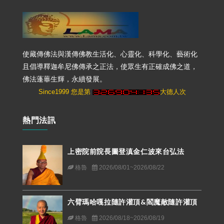
使藏傳佛法與漢傳佛教生活化、心靈化、科學化、藝術化
且倡導釋迦牟尼佛傳承之正法，使眾生有正確成佛之道，
佛法蓬蓽生輝，永續發展。
Since1999 您是第
大德人次
熱門法訊
上密院前院長圖登滇金仁波來台弘法
格魯
2026/08/01~2026/08/22
六臂瑪哈嘎拉隨許灌頂&閻魔敵隨許灌頂
格魯
2026/08/18~2026/08/19