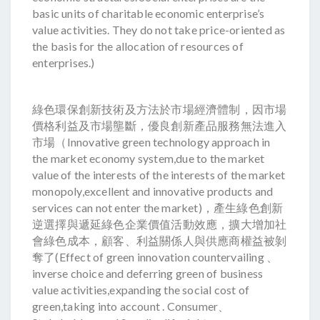
basic units of charitable economic enterprise’s
value activities. They do not take price-oriented as
the basis for the allocation of resources of
enterprises.)
綠色環保創新技術及方法於市場經濟體制，因市場
價格利益及市場壟斷，優良創新產品服務無法進入
市場（Innovative green technology approach in
the market economy system,due to the market
value of the interests of the interests of the market
monopoly,excellent and innovative products and
services can not enter the market)，產生綠色創新
逆選擇與遞延綠色企業價值活動效應，擴大增加社
會綠色成本，顧客、利益關係人與供應商權益被剝
奪了(Effect of green innovation countervailing 、
inverse choice and deferring green of business
value activities,expanding the social cost of
green,taking into account . Consumer、