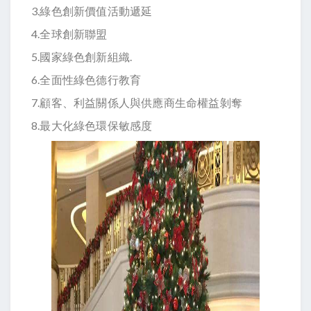
3.綠色創新價值活動遞延
4.全球創新聯盟
5.國家綠色創新組織.
6.全面性綠色德行教育
7.
顧客、利益關係人與供應商生命權益剝奪
8.
最大化綠色環保敏感度