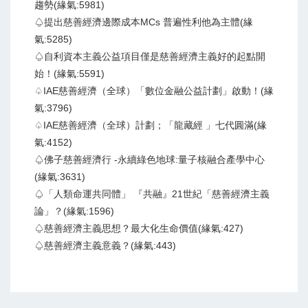
趨勢(緣氣:5981)
♤提出慈善經濟邊際成本MCs 普遍性利他為主體(緣
氣:5285)
♤自利資本主義公益項目僅是慈善經濟主義好的起點開
始！(緣氣:5591)
♤IAE慈善經濟（全球）「數位金融公益計劃」啟動！(緣
氣:3796)
♤IAE慈善經濟（全球）計劃；「龍藏經 」七代圓滿(緣
氣:4152)
♤佛子慈善經濟行 -永續綠色地球:量子核融合產學中心
(緣氣:3631)
♤「人類命運共同體」 『共融』21世紀「慈善經濟主義
論」？(緣氣:1596)
♤慈善經濟主義思想？最大化生命價值(緣氣:427)
♤慈善經濟主義意義？(緣氣:443)