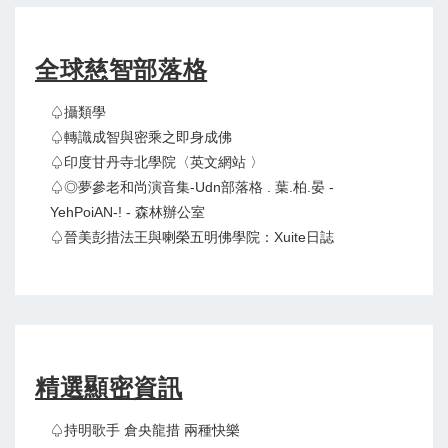
全球慈智部落格
♤攝類學
♤轉識成智與密乘之即身成佛
♤印度甘丹寺北學院〈英文網站 〉
♤◎夢參老和尚演音集-Udn部落格 . 葉.柏.晏 -
YehPoiAN-! - 森林辦公室
♤晉美彭措法王與喇榮五明佛學院：Xuite日誌
精選顯密資訊
♤持明歌手 倉央龍措 兩種快樂