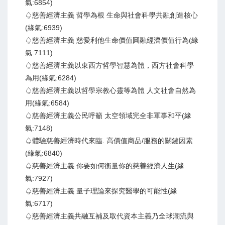
氣:6854)
♤慈善經濟主義 哲學為根 生命與社會科學共融創造核心
(緣氣:6939)
♤慈善經濟主義 慈愛利他生命價值圓融經濟價值行為(緣
氣:7111)
♤慈善經濟主義以東西方哲學智慧為體，西方社會科學
為用(緣氣:6284)
♤慈善經濟主義以哲學宗教心靈等為體 人文社會自然為
用(緣氣:6584)
♤慈善經濟主義公民呼籲 太空領域完全非軍事和平(緣
氣:7148)
♤體驗慈善經濟時代來臨. 高價值商品/服務的關鍵因素
(緣氣:6840)
♤慈善經濟主義 你要如何衡量你的慈善經濟人生(緣
氣:7927)
♤慈善經濟主義 量子理論來探究醫學的可能性(緣
氣:6717)
♤慈善經濟主義共融互補及取代資本主義乃全球潮流與