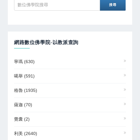
網路數位佛學院-以教派查詢
寧瑪
(630)
噶舉
(591)
格魯
(1935)
薩迦
(70)
覺囊
(2)
利美
(2640)