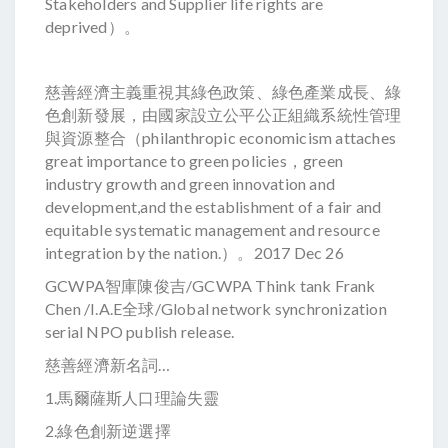
Stakeholders and Supplier life rights are
deprived）。
慈善經濟主義重視其綠色政策、綠色產業成長、綠
色創新發展，由國家設立公平公正組織系統性管理
與資源整合（philanthropic economicism attaches
great importance to green policies，green
industry growth and green innovation and
development,and the establishment of a fair and
equitable systematic management and resource
integration by the nation.）。2017 Dec 26
GCWPA智庫陳俊吉/GCWPA Think tank Frank
Chen /I.A.E全球/Global network synchronization
serial NPO publish release.
慈善經濟新名詞…
1.馬爾薩斯人口理論失靈
2.綠色創新逆選擇