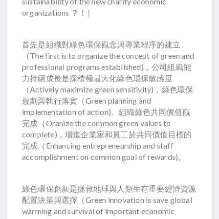
sustainability of the new charity economic
organizations ？！）
首先是組織對綠色環保觀念與專業程序的建立
（The first is to organize the concept of green and
professional programs established)，公司組織能
力持續成長是採積極最大化綠色環保敏感度
（Actively maximize green sensitivity)，綠色環保
規劃與執行落實（Green planning and
implementation of action)。組織綠色共同價值觀
完成（Oranize the common green values to
complete)，增進企業家和員工於共同價值目標的
完成（Enhancing entrepreneurship and staff
accomplishment on common goal of rewards)。
綠色環保創新是拯救地球與人類生存重要經濟資源
配置決策與選擇（Green innovation is save global
warming and survival of important economic