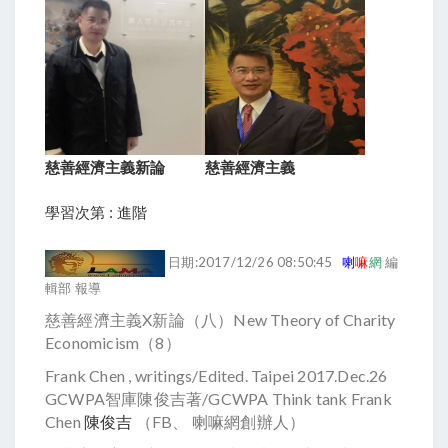
慈善經濟主義新論
慈善經濟主義
學習次第 : 進階
日期:2017/12/26 08:50:45
喇
嘛
網
編
輯部 報導
慈善經濟主義X新論（八）New Theory of Charity
Economicism（8）
Frank Chen , writings/Edited. Taipei 2017.Dec.26
GCWPA智庫陳俊吉著/GCWPA Think tank Frank
Chen
陳俊吉
（FB、 喇嘛網創辦人）