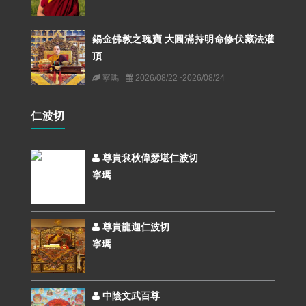
錫金佛教之瑰寶 大圓滿持明命修伏藏法灌
頂
寧瑪
2026/08/22~2026/08/24
仁波切
尊貴袞秋偉瑟堪仁波切
寧瑪
尊貴龍迦仁波切
寧瑪
中陰文武百尊