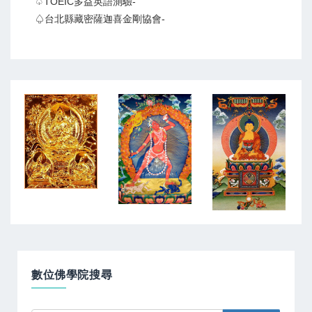
♤TOEIC多益英語測驗-
♤台北縣藏密薩迦喜金剛協會-
數位佛學院搜尋