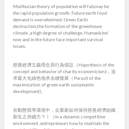
Malthusian theory of population will fail,may be
the rapid population growth. Future earth food
demand is overwhelmed. Green Earth
destruction,the formation of the greenhouse
climate ,a high degree of challenge. Humankind
now and in the future face important survival
issues.
慈善經濟主義理念與行為假設（Hypothesis of the
concept and behavior of charity economicism)，追
求最大化綠色地求永續發展（Pursuit of the
maximization of green earth sustainable
development)。
在動態競爭環境中，企業家如何保持慈善經濟組織
新生之持續力？！（In a dynamic competitive
environment ,entrepreneurs how to maintain the