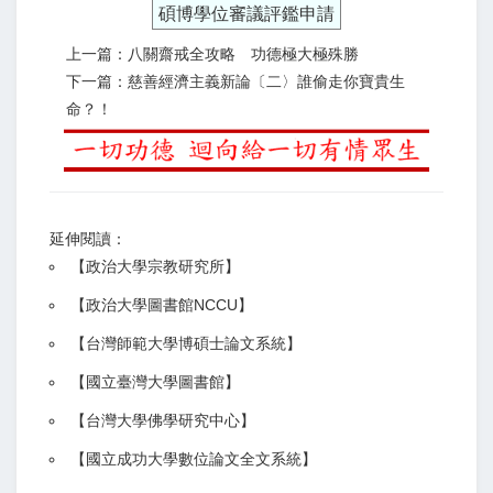
碩博學位審議評鑑申請
上一篇：八關齋戒全攻略 功德極大極殊勝
下一篇：慈善經濟主義新論〔二〉誰偷走你寶貴生
命？！
延伸閱讀：
【
政治大學宗教研究所
】
【政治大學圖書館NCCU
】
【
台灣師範大學博碩士論文系統
】
【
國立臺灣大學圖書館
】
【
台灣大學佛學研究中心
】
【
國立成功大學數位論文全文系統
】