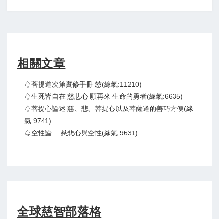
相關文章
♤菩提道次第實修手冊 慈(緣氣:11210)
♤生死皆自在 慈悲心 願再來 生命的勇者(緣氣:6635)
♤菩提心論述 慈、悲、菩提心以及菩薩道的善巧方便(緣
氣:9741)
♤空性論 慈悲心與空性(緣氣:9631)
全球慈智部落格