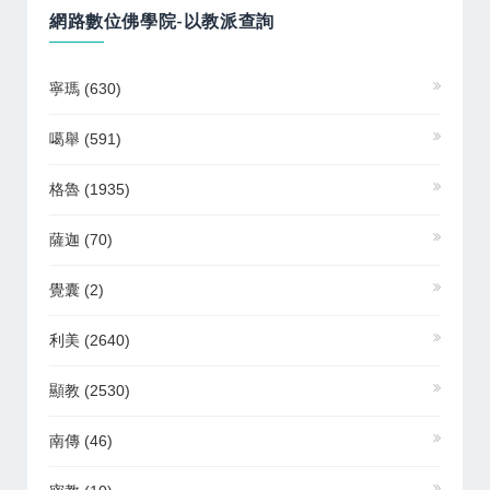
網路數位佛學院-以教派查詢
寧瑪
(630)
噶舉
(591)
格魯
(1935)
薩迦
(70)
覺囊
(2)
利美
(2640)
顯教
(2530)
南傳
(46)