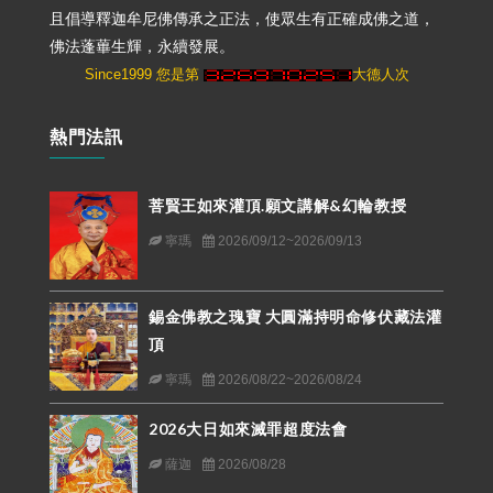
且倡導釋迦牟尼佛傳承之正法，使眾生有正確成佛之道，
佛法蓬蓽生輝，永續發展。
Since1999 您是第
大德人次
熱門法訊
菩賢王如來灌頂.願文講解&幻輪教授
寧瑪
2026/09/12~2026/09/13
錫金佛教之瑰寶 大圓滿持明命修伏藏法灌
頂
寧瑪
2026/08/22~2026/08/24
2026大日如來滅罪超度法會
薩迦
2026/08/28