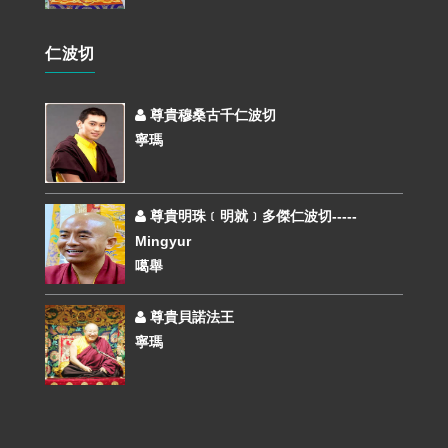
仁波切
尊貴穆桑古千仁波切
寧瑪
尊貴明珠﹝明就﹞多傑仁波切-----
Mingyur
噶舉
尊貴貝諾法王
寧瑪