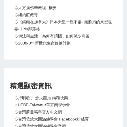
♤大方廣佛華嚴經--概要
♤紐約莊嚴寺
♤《鏡頭在加拿大》日本天皇一塵不染- 無臉男的異想世
界- Udn部落格
♤佛法與生活，為何有煩惱，如何減少痛苦
♤2008-9年新世代生命修練計劃
精選顯密資訊
♤持明歌手 倉央龍措 兩種快樂
♤UTBF-Taiwan中華宗南學佛會
♤台灣蘇曼噶舉官方中文網
♤台灣佐欽大圓滿佛學會 Facebook粉絲頁
♤台灣佐欽大圓滿佛學會官網