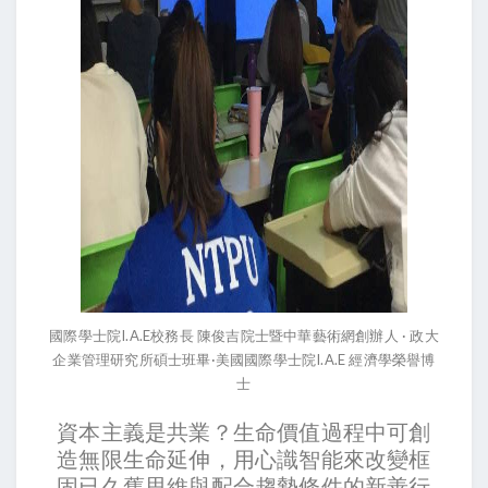
國際學士院I.A.E校務長 陳俊吉院士暨中華藝術網創辦人 · 政大
企業管理研究所碩士班畢·美國國際學士院I.A.E 經濟學榮譽博
士
資本主義是共業？生命價值過程中可創
造無限生命延伸，用心識智能來改變框
固已久舊思維與配合趨勢條件的新善行