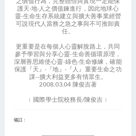
之價值行為，完整體悟與實現一定能保
護天‧地‧人之價值鍊進行，因此地球心
靈-生命生存系統建立與擴大善事業經營
可說現代人當務之急之事與不可推卸責
任。
更重要是在每個人心靈解脫路上，共同
參予學習與分享心靈-生命善循環原理，
深層善思維使心靈-綠色‧生命修練，確能
保護『天』‧『地』‧『人』重要生命之功
課--擴大利益更多有情眾生。
2008.03.04 陳俊吉著
﹝國際學士院校務長/陳俊吉﹞
備註 :