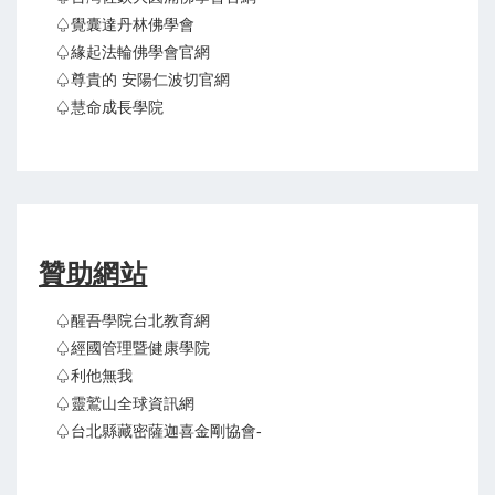
♤覺囊達丹林佛學會
♤緣起法輪佛學會官網
♤尊貴的 安陽仁波切官網
♤慧命成長學院
贊助網站
♤醒吾學院台北教育網
♤經國管理暨健康學院
♤利他無我
♤靈鷲山全球資訊網
♤台北縣藏密薩迦喜金剛協會-