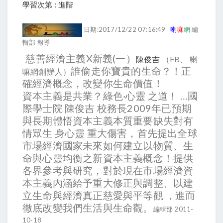
學習次第 : 進階
日期:2017/12/22 07:16:49
喇
嘛
網
編
輯部 報導
慈善經濟主義X新義(一）
陳俊吉
（FB、 喇
誰偷走你寶貴的生命？！正
嘛網創辦人）
確經濟概念，改變你生命價值！
資本主義是共業？綠色‧心靈 之道！ …國
際學士院 陳俊吉 校務長2009年已預期
與長期體悟資本主義本質重要缺失對有
情眾生 身心靈 重大傷害，首先提出全球
市場經濟國家未來如何建立以物質、生
命與心靈均衡之新資本主義概念！提供
各界參考與研究，對於現在市場經濟資
本主義內涵給予重大修正與調整、以建
立生命與經濟真正慈愛與平等觀 ，進而
徹底改變我們生活與生命觀。
編輯部 2011-
10-18