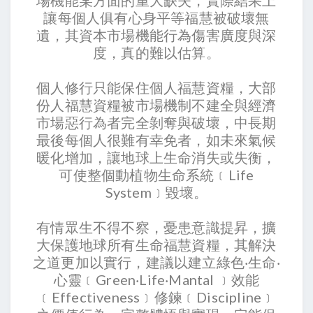
場機能某方面的重大缺失，實際結果上
讓每個人俱有心身平等福慧被破壞無
遺，其資本市場機能行為傷害廣度與深
度，真的難以估算。
個人修行只能保住個人福慧資糧，大部
份人福慧資糧被市場機制不建全與經濟
市場惡行為者完全剝奪與破壞，中長期
最後每個人很難有幸免者，如未來氣候
暖化增加，讓地球上生命消失或失衡，
可使整個動植物生命系統﹝Life
System﹞毀壞。
有情眾生不得不察，憂患意識提昇，擴
大保護地球所有生命福慧資糧，其解決
之道更加以實行，建議以建立綠色‧生命‧
心靈﹝Green‧Life‧Mantal ﹞效能
﹝Effectiveness﹞修鍊﹝Discipline﹞