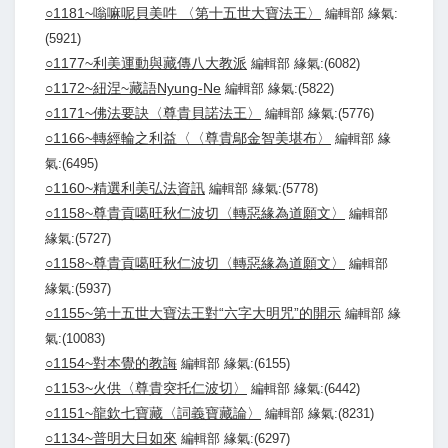
○1181~嗡嘛呢貝美吽 〈第十五世大寶法王〉
編輯部 緣氣:
(5921)
○1177~利美運動與藏傳八大教派
編輯部 緣氣:(6082)
○1172~紐涅~藏語Nyung-Ne
編輯部 緣氣:(5822)
○1171~佛法要訣〈尊貴貝諾法王〉
編輯部 緣氣:(5776)
○1166~轉經輪之利益〈〈尊貴鄔金智美堪布〉
編輯部 緣
氣:(6495)
○1160~精選利美弘法資訊
編輯部 緣氣:(5778)
○1158~尊貴貢噶旺秋仁波切〈轉惡緣為道願文〉
編輯部
緣氣:(5727)
○1158~尊貴貢噶旺秋仁波切〈轉惡緣為道願文〉
編輯部
緣氣:(5937)
○1155~第十五世大寶法王對“六字大明咒”的開示
編輯部 緣
氣:(10083)
○1154~對本覺的教誨
編輯部 緣氣:(6155)
○1153~火供〈尊貴突托仁波切〉
編輯部 緣氣:(6442)
○1151~龍欽七寶藏〈詞義寶藏論〉
編輯部 緣氣:(8231)
○1134~普明大日如來
編輯部 緣氣:(6297)