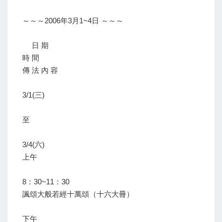
～～～2006年3月1~4日 ～～～
日 期
時 間
傳 法 內 容
3/1(三)
至
3/4(六)
上午
8：30~11：30
諷頌大般若經十萬頌（十六大冊）
下午