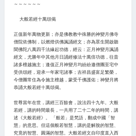
～～～～～～
大般若經十萬頌偈
正值新年萬物更新；亦是佛教教中殊勝的神變月佛寺
僧院依佛制，以燃燈供佛諷誦經文；亦為眾生開啟聽
聞佛陀八萬四千法緣起功德，經云：正月神變月諷誦
經文，尤勝年中其他月日誦經修法十萬倍功德，往昔
諸多檀越施主；逢值正月神變月均紛紛邀僧團至宅中
受供頌經，迎承一年家宅諸事；吉祥昌盛富足繁榮，
今僧團常住為令施主檀越，蒙受千佛護佑；神變月將
恭誦大般若經十萬頌偈。
世尊當年在世，講經三百餘會，說法四十九年。大般
若經，講的時間最長，一共用了二十二年的時間，講
述《大般若經》。 「般若」是梵語，翻成中國「智
慧」的意思。但這個般若智慧，講的是解脫的智慧、
究竟的智慧、圓滿的智慧。大般若經文自印度直入西