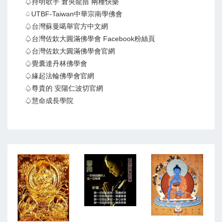
♤持明歌手 倉央龍措 兩種快樂
♤UTBF-Taiwan中華宗南學佛會
♤台灣蘇曼噶舉官方中文網
♤台灣佐欽大圓滿佛學會 Facebook粉絲頁
♤台灣佐欽大圓滿佛學會官網
♤覺囊達丹林佛學會
♤緣起法輪佛學會官網
♤尊貴的 安陽仁波切官網
♤慧命成長學院