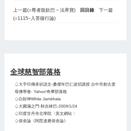
上一篇(○尊者龍欽巴 ~ 法界寶)
回目錄
下一篇
(○1115~入菩薩行論)
全球慈智部落格
♤大手印傳承祈請文-桑傑年巴仁波切講授.台中市創古度
母佛學會- Yahoo!奇摩部落格
♤白財神White Jambhala
♤大圓滿之門-秋吉林巴-2009/1/24
♤印度甘丹寺北學院〈英文網站 〉
♤俱舍論《阿毘達磨俱舍論》