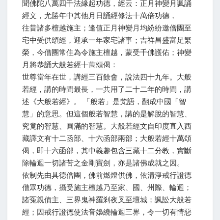
聞佛陀八萬四千法緣起功德，經云：正月神變月諷誦
經文，尤勝年中其他月日誦經修法十萬倍功德，
往昔諸多檀越施主；逢值正月神變月均紛紛邀僧團至
宅中受供頌經，迎承一年家宅諸事；吉祥昌盛富足繁
榮，今僧團常住為令施主檀越，蒙受千佛護佑；神變
月將恭誦大般若經十萬頌偈：
世尊當年在世，講經三百餘會，說法四十九年。大般
若經，講的時間最長，一共用了二十二年的時間，講
述《大般若經》。 「般若」是梵語，翻成中國「智
慧」的意思。但這個般若智慧，講的是解脫的智慧、
究竟的智慧、圓滿的智慧。大般若經文自印度直入西
藏譯文有十二函部、十六函部兩部；大般若經十萬頌
偈，即十六函部，其中義趣包含三藏十二分教，實斷
除輪迴一切諸苦之金剛寶劍，亦是諸佛成就之因。
依制先由具德僧團，佛前燃燈供佛，依清淨戒行證德
僧眾功德，攝受施主檀越乃至家、國、州際、輪迴；
諸冤親債主、三界鬼神羅剎夜叉至壇城；諷訟大般若
經；因戒行證德使法音嬝繞輪迴三界，令一切有情惡