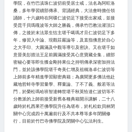
學院，在竹巴滇珠仁波切前受居士戒，法名為阿旺洛
桑，多年學習續部傳承、背誦經典，大法會時擔任領
誦師，十六歲時在阿碟仁波切足下接受出家戒，並接
受昆千貝瑪嘎波等大師之勝義，傳承竹巴教法灌頂口
傳，之後於末法眾生怙主堪千噶瑪才旦仁波切足下多
年，修習入中論、現觀莊嚴論等，及直指佛意於自心
之大手印、大圓滿及中觀等導引及密訣。又在堪千如
意晉美彭措法王足前圓滿接受其心意寶藏全集，續部
密秘心要等即生獲金剛持果位之持明傳承深密加持法
門，並於該佛學院堪千奇美仁增及祖稱洛卓仁波切等
上師前多年精進學習顯密典籍；為廣聞更多佛法他赴
藏地哲蚌寺學習量學、釋量論、了不了義、般若等法
門，於榮松瑪哈班智達轉世堪千秋英恰達仁波切等不
分教派的上師前接受新舊各種典籍開示講解，二十八
歲時於札西果芒佛學院升任為堪布，於札松欽貝林閉
關中心完成四十萬遍前行及不共本尊等多年閉關修
行，目前於竹巴寺佛學院及閉關中心弘法利生。