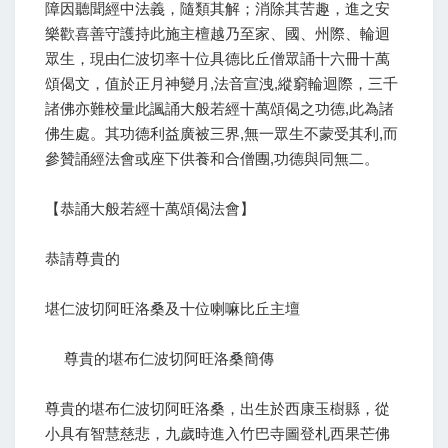
障因聽聞經中法義，隨類其解；消除其苦趣，進之安
樂歡喜善守護持此施主檀越乃至家、國、州際、輪迴
眾生，現由仁波切率十位具德比丘僧眾誦十六冊十萬
頌偈文，值於正月神變月,法音宣洩,縱窮輪迴際，三千
諸佛亦難校量此諷誦大般若經十萬頌偈之功德,此為諸
佛生處。其功德利益廣被三界,無一眾生不蒙受其利,而
參贊誦經法會或座下供養和合僧團,功德與同無二。
【恭誦大般若經十萬頌偈法會】
恭請尊貴的
堪仁波切阿旺洛桑及十位喇嘛比丘主壇
尊貴的堪布仁波切阿旺洛桑簡傳
尊貴的堪布仁波切阿旺洛桑，出生於西康玉樹縣，從
小具有智慧慈悲，九歲時進入竹巴寺圖登札西果芒佛