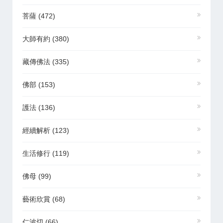
菩薩
(472)
大師有約
(380)
藏傳佛法
(335)
佛部
(153)
護法
(136)
經續解析
(123)
生活修行
(119)
佛母
(99)
藝術欣賞
(68)
仁波切
(66)