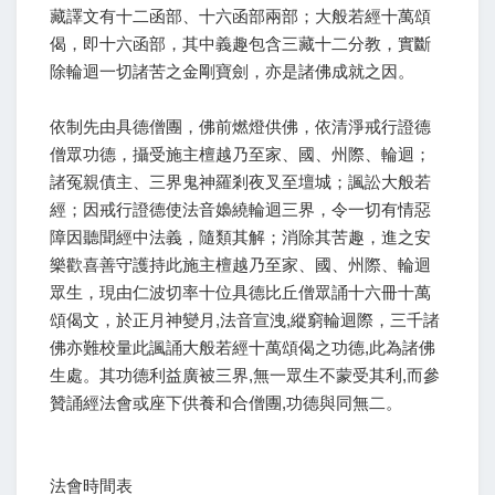
藏譯文有十二函部、十六函部兩部；大般若經十萬頌
偈，即十六函部，其中義趣包含三藏十二分教，實斷
除輪迴一切諸苦之金剛寶劍，亦是諸佛成就之因。
依制先由具德僧團，佛前燃燈供佛，依清淨戒行證德
僧眾功德，攝受施主檀越乃至家、國、州際、輪迴；
諸冤親債主、三界鬼神羅剎夜叉至壇城；諷訟大般若
經；因戒行證德使法音嬝繞輪迴三界，令一切有情惡
障因聽聞經中法義，隨類其解；消除其苦趣，進之安
樂歡喜善守護持此施主檀越乃至家、國、州際、輪迴
眾生，現由仁波切率十位具德比丘僧眾誦十六冊十萬
頌偈文，於正月神變月,法音宣洩,縱窮輪迴際，三千諸
佛亦難校量此諷誦大般若經十萬頌偈之功德,此為諸佛
生處。其功德利益廣被三界,無一眾生不蒙受其利,而參
贊誦經法會或座下供養和合僧團,功德與同無二。
法會時間表