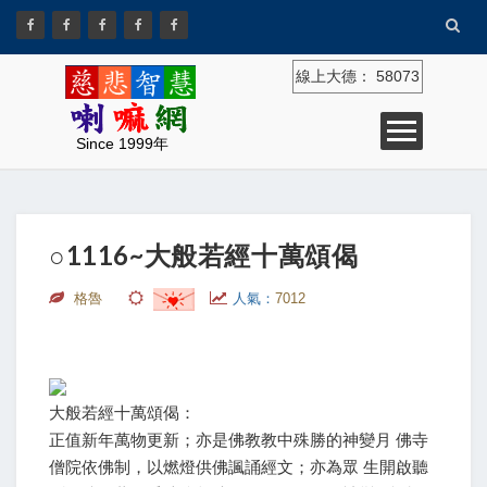
線上大德：
58073
Since 1999年
○1116~大般若經十萬頌偈
格魯
人氣：
7012
大般若經十萬頌偈：
正值新年萬物更新；亦是佛教教中殊勝的神變月 佛寺
僧院依佛制，以燃燈供佛諷誦經文；亦為眾 生開啟聽