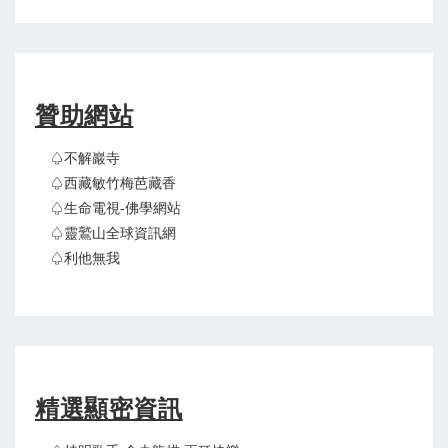
贊助網站
♤不解巖寺
♤西藏敏竹梅芭藏香
♤生命電視-佛學網站
♤靈鷲山全球資訊網
♤利他無我
精選顯密資訊