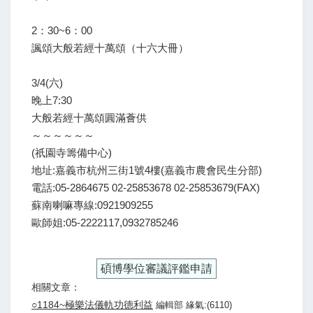
2：30~6：00
諷頌大般若經十萬頌（十六大冊）
3/4(六)
晚上7:30
大般若經十萬頌圓滿薈供
～～～～～～
(祇園寺籌備中心)
地址:嘉義市杭州三街1號4樓(嘉義市農會民生分部)
電話:05-2864675 02-25853678 02-25853679(FAX)
蘇南喇嘛專線:0921909255
歐師姐:05-2222117,0932785246
碩博學位審議評鑑申請
相關文章：
○1184~極樂法儀軌功德利益
編輯部 緣氣:(6110)