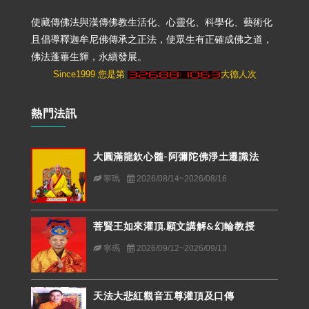
使藏傳佛法與漢傳佛教生活化、心靈化、科學化、藝術化
且倡導釋迦牟尼佛傳承之正法，使眾生有正確成佛之道，
佛法蓬蓽生輝，永續發展。
Since1999 您是第
大德人次
熱門法訊
大圓滿龍欽心髓-阿彌陀佛淨土遷識法
寧瑪
2026/08/14~2026/08/16
菩賢王如來灌頂.願文講解&幻輪教授
寧瑪
2026/09/12~2026/09/13
天法大悲紅觀音五尊灌頂及口傳