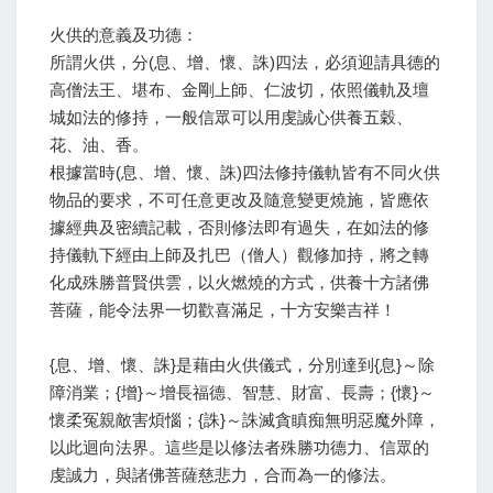
火供的意義及功德：
所謂火供，分(息、增、懷、誅)四法，必須迎請具德的
高僧法王、堪布、金剛上師、仁波切，依照儀軌及壇
城如法的修持，一般信眾可以用虔誠心供養五穀、
花、油、香。
根據當時(息、增、懷、誅)四法修持儀軌皆有不同火供
物品的要求，不可任意更改及隨意變更燒施，皆應依
據經典及密續記載，否則修法即有過失，在如法的修
持儀軌下經由上師及扎巴（僧人）觀修加持，將之轉
化成殊勝普賢供雲，以火燃燒的方式，供養十方諸佛
菩薩，能令法界一切歡喜滿足，十方安樂吉祥！
{息、增、懷、誅}是藉由火供儀式，分別達到{息}～除
障消業；{增}～增長福德、智慧、財富、長壽；{懷}～
懷柔冤親敵害煩惱；{誅}～誅滅貪瞋痴無明惡魔外障，
以此迴向法界。這些是以修法者殊勝功德力、信眾的
虔誠力，與諸佛菩薩慈悲力，合而為一的修法。