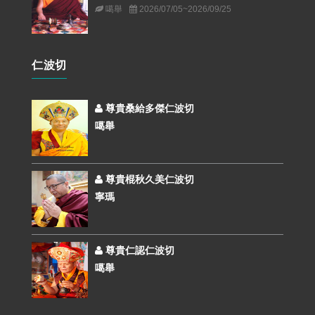
噶舉
2026/07/05~2026/09/25
仁波切
尊貴桑給多傑仁波切
噶舉
尊貴棍秋久美仁波切
寧瑪
尊貴仁認仁波切
噶舉