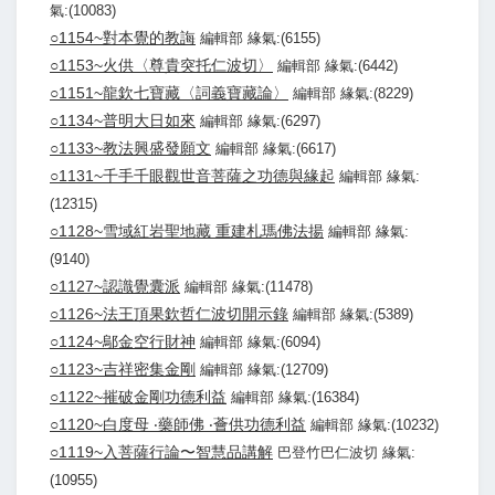
氣:(10083)
○1154~對本覺的教誨
編輯部 緣氣:(6155)
○1153~火供〈尊貴突托仁波切〉
編輯部 緣氣:(6442)
○1151~龍欽七寶藏〈詞義寶藏論〉
編輯部 緣氣:(8229)
○1134~普明大日如來
編輯部 緣氣:(6297)
○1133~教法興盛發願文
編輯部 緣氣:(6617)
○1131~千手千眼觀世音菩薩之功德與緣起
編輯部 緣氣:
(12315)
○1128~雪域紅岩聖地藏 重建札瑪佛法揚
編輯部 緣氣:
(9140)
○1127~認識覺囊派
編輯部 緣氣:(11478)
○1126~法王頂果欽哲仁波切開示錄
編輯部 緣氣:(5389)
○1124~鄔金空行財神
編輯部 緣氣:(6094)
○1123~吉祥密集金剛
編輯部 緣氣:(12709)
○1122~摧破金剛功德利益
編輯部 緣氣:(16384)
○1120~白度母 ‧藥師佛 ‧薈供功德利益
編輯部 緣氣:(10232)
○1119~入菩薩行論〜智慧品講解
巴登竹巴仁波切 緣氣:
(10955)