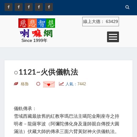
線上大德：
63429
Since 1999年
○1121~火供儀軌法
格魯
人氣：
7442
儀軌傳承：
雪域西藏最故舊的紅教寧瑪巴法主噶陀金剛座寺之持
明者－龍薩寧波（阿彌陀佛化身及蓮師親自傳授大圓
滿法）伏藏大師的傳承三面六臂黃財神火供儀軌法。