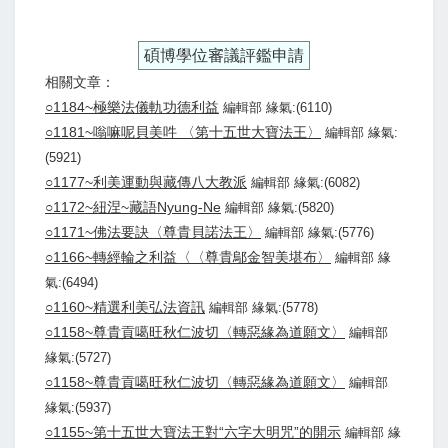
碩博學位審議評鑑申請
相關文章：
○1184~極樂法儀軌功德利益
編輯部 緣氣:(6110)
○1181~嗡嘛呢貝美吽 〈第十五世大寶法王〉
編輯部 緣氣:
(5921)
○1177~利美運動與藏傳八大教派
編輯部 緣氣:(6082)
○1172~紐涅~藏語Nyung-Ne
編輯部 緣氣:(5820)
○1171~佛法要訣〈尊貴貝諾法王〉
編輯部 緣氣:(5776)
○1166~轉經輪之利益〈〈尊貴鄔金智美堪布〉
編輯部 緣
氣:(6494)
○1160~精選利美弘法資訊
編輯部 緣氣:(5778)
○1158~尊貴貢噶旺秋仁波切〈轉惡緣為道願文〉
編輯部
緣氣:(5727)
○1158~尊貴貢噶旺秋仁波切〈轉惡緣為道願文〉
編輯部
緣氣:(5937)
○1155~第十五世大寶法王對“六字大明咒”的開示
編輯部 緣