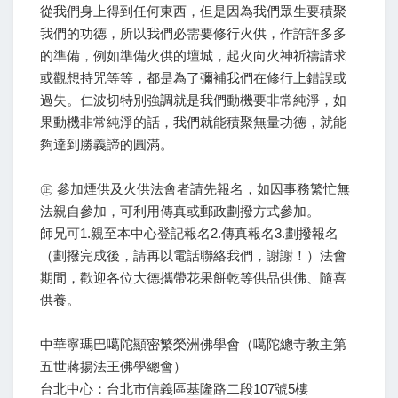
從我們身上得到任何東西，但是因為我們眾生要積聚
我們的功德，所以我們必需要修行火供，作許許多多
的準備，例如準備火供的壇城，起火向火神祈禱請求
或觀想持咒等等，都是為了彌補我們在修行上錯誤或
過失。仁波切特別強調就是我們動機要非常純淨，如
果動機非常純淨的話，我們就能積聚無量功德，就能
夠達到勝義諦的圓滿。
㊣ 參加煙供及火供法會者請先報名，如因事務繁忙無
法親自參加，可利用傳真或郵政劃撥方式參加。
師兄可1.親至本中心登記報名2.傳真報名3.劃撥報名
（劃撥完成後，請再以電話聯絡我們，謝謝！）法會
期間，歡迎各位大德攜帶花果餅乾等供品供佛、隨喜
供養。
中華寧瑪巴噶陀顯密繁榮洲佛學會（噶陀總寺教主第
五世蔣揚法王佛學總會）
台北中心：台北市信義區基隆路二段107號5樓