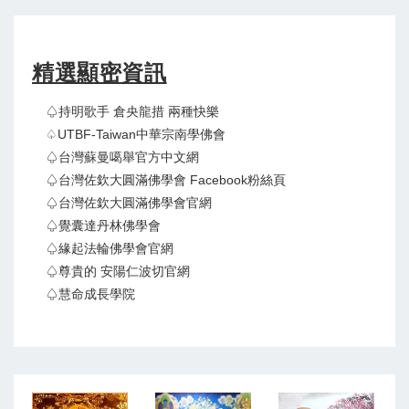
精選顯密資訊
♤持明歌手 倉央龍措 兩種快樂
♤UTBF-Taiwan中華宗南學佛會
♤台灣蘇曼噶舉官方中文網
♤台灣佐欽大圓滿佛學會 Facebook粉絲頁
♤台灣佐欽大圓滿佛學會官網
♤覺囊達丹林佛學會
♤緣起法輪佛學會官網
♤尊貴的 安陽仁波切官網
♤慧命成長學院