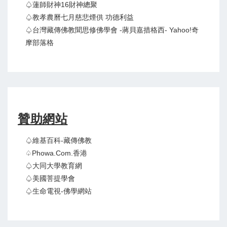
♤蓮師財神16財神總聚
♤教孝農曆七月慈悲煙供 功德利益
♤台灣藏傳佛教聞思修佛學會 -蔣貝嘉措格西- Yahoo!奇
摩部落格
贊助網站
♤維基百科-藏傳佛教
♤Phowa.com.香港
♤大同大學教育網
♤美國菩提學會
♤生命電視-佛學網站