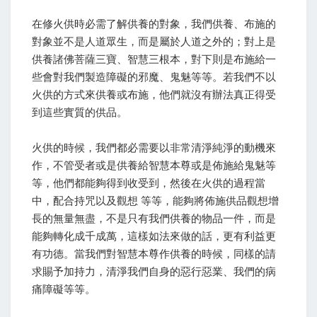
在修火供時必需了解供養的對象，我們供養、布施的
對象並不是人道眾生，而是屬於人道之外的；對上是
供養諸佛菩薩三寶、智慧三根本，對下則是布施給一
些會對我們製造障礙的邪魔、鬼魅等等。若我們不以
火供的方式來供養或布施，他們就沒有辦法真正得受
到這些實質的供品。
火供的時候，我們都必需要以非常清淨純淨的動機來
作，不管受者或是供養給智慧本尊或是佈施給鬼魅等
等，他們都能夠得到收受到，然後在火供的過程當
中，配合持咒以及觀想 等等，能夠將佈施供品觀想增
長的無量無盡，不是只有我們供養的物品一件，而是
能夠轉化成千成萬，這樣如法來做的話，更有利益更
有功德。當我們對智慧本尊作供養的時候，同樣的請
求賜予加持力，清淨我們自身的惡行惡業、我們的病
痛障礙等等。