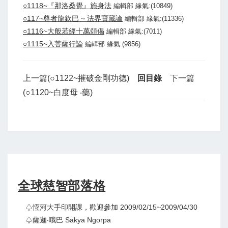
○1118~『那洛桑覺』施身法
編輯部 緣氣:(10849)
○117~尊者龍欽巴 ~ 法界寶藏論
編輯部 緣氣:(11336)
○1116~大般若經十萬頌偈
編輯部 緣氣:(7011)
○1115~入菩薩行論
編輯部 緣氣:(9856)
上一篇(○1122~摧破金剛功德)
回目錄
下一篇
(○1120~白度母 ‧藥)
全球慈智部落格
♤恆河大手印開課，歡迎參加 2009/02/15~2009/04/30
♤薩迦‧哦巴 Sakya Ngorpa