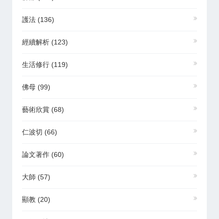
護法
(136)
經續解析
(123)
生活修行
(119)
佛母
(99)
藝術欣賞
(68)
仁波切
(66)
論文著作
(60)
大師
(57)
顯教
(20)