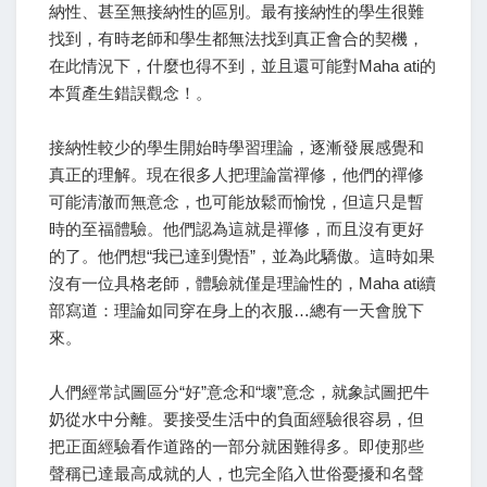
納性、甚至無接納性的區別。最有接納性的學生很難
找到，有時老師和學生都無法找到真正會合的契機，
在此情況下，什麼也得不到，並且還可能對Maha ati的
本質產生錯誤觀念！。
接納性較少的學生開始時學習理論，逐漸發展感覺和
真正的理解。現在很多人把理論當禪修，他們的禪修
可能清澈而無意念，也可能放鬆而愉悅，但這只是暫
時的至福體驗。他們認為這就是禪修，而且沒有更好
的了。他們想“我已達到覺悟”，並為此驕傲。這時如果
沒有一位具格老師，體驗就僅是理論性的，Maha ati續
部寫道：理論如同穿在身上的衣服…總有一天會脫下
來。
人們經常試圖區分“好”意念和“壞”意念，就象試圖把牛
奶從水中分離。要接受生活中的負面經驗很容易，但
把正面經驗看作道路的一部分就困難得多。即使那些
聲稱已達最高成就的人，也完全陷入世俗憂擾和名聲