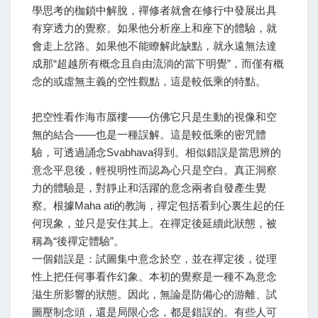
學思考的枷鎖中解脫，禪修者就會在修行中發展出具
有穿透力的覺察。如果他分析座上和座下的體驗，就
會走上岔路。如果他不能瞭解此缺點，就永遠無法達
成那“超越所有概念且自由流淌的當下明覺”，而僅有概
念的或虛無主義的空性觀點，這是較低乘的特點。
把空性看作海市蜃樓——仿佛它只是生動的視像和空
無的結合——也是一種誤解。這是較低乘的密咒體
驗，可透過誦念Svabhava得到。相似錯誤是當思辨的
意念平息後，輕視明性而認為心只是空白。真正洞察
力的體驗是，對靜止和活躍的意念兩者自發產生覺
察。根據Maha ati的教誨，禪定包括看到心裏生起的任
何現象，並只是安住其上。在禪定後延續此狀態，被
稱為“後禪定體驗”。
一個錯誤是：試圖集中意念於空，並在禪定後，從理
性上把任何事看作幻象。本初的覺察是一種不為意念
滋生所影響的狀態。因此，無論是防備心的游離、試
圖壓制念頭，還是局限心念，都是錯誤的。有些人可