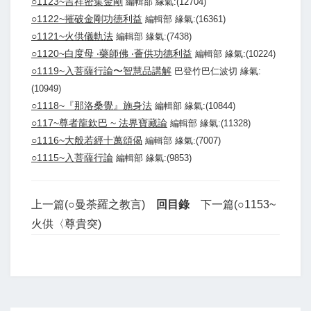
○1123~吉祥密集金剛
編輯部 緣氣:(12704)
○1122~摧破金剛功德利益
編輯部 緣氣:(16361)
○1121~火供儀軌法
編輯部 緣氣:(7438)
○1120~白度母 ‧藥師佛 ‧薈供功德利益
編輯部 緣氣:(10224)
○1119~入菩薩行論〜智慧品講解
巴登竹巴仁波切 緣氣:
(10949)
○1118~『那洛桑覺』施身法
編輯部 緣氣:(10844)
○117~尊者龍欽巴 ~ 法界寶藏論
編輯部 緣氣:(11328)
○1116~大般若經十萬頌偈
編輯部 緣氣:(7007)
○1115~入菩薩行論
編輯部 緣氣:(9853)
上一篇(○曼荼羅之教言)
回目錄
下一篇(○1153~
火供〈尊貴突)