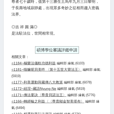
尊者七十歲時，值第十三勝生土馬年九月三日黎明，
于長壽地域寂靜處，出現眾多奇妙之征相而趨入密義
法界。
◎吉 祥 圓 滿◎
是法駐法位，世間相常現。
碩博學位審議評鑑申請
相關文章：
○1184~極樂法儀軌功德利益
編輯部 緣氣:(6103)
○1181~嗡嘛呢貝美吽 〈第十五世大寶法王〉
編輯部 緣氣:
(5919)
○1177~利美運動與藏傳八大教派
編輯部 緣氣:(6078)
○1172~紐涅~藏語Nyung-Ne
編輯部 緣氣:(5819)
○1171~佛法要訣〈尊貴貝諾法王〉
編輯部 緣氣:(5776)
○1166~轉經輪之利益〈〈尊貴鄔金智美堪布〉
編輯部 緣
氣:(6494)