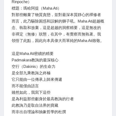
Rinpoche）
標題：瑪哈阿提（Maha Ati）
對那些離棄了物質貪戀，並對最深本質靜心的禪修者
而言，此乃驅除困惑和誤解的獅子吼。Maha Ati超越概
念、執取和放棄，這是超越的洞察精要，這是無改的
非禪定（無修）狀態，在其中，有覺察而無執著。我
領悟了此點，因此向本具偉大而單純的Maha Ati致敬。
這是Maha Ati密續的精要
Padmakara教誨的最深核心
空行（dakinis）的生命力
是全部九乘教誨之終極
它只能由一位傳承上師來傳遞
而不能僅由語言
雖然如此，我寫下這些
是為利益那些獻身於最高教誨的行者
此教誨乃是取自法界的寶藏
而非出自理論和抽象哲學的杜撰