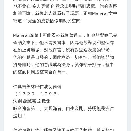
也不會在“令人震驚”的意念出現時感到恐慌。他的覺察
相續不斷，就像老人觀看孩子玩耍。正如Maha ati文中
寫道：“完全的成就恰似無改的空間。”
Maha ati瑜伽士可能看來就像普通人，但他的覺察已完
全納入當下。他不需要書本，因為他觀顯現和整個存
在如上師壇城。對他而言，沒有對道途次第的思考，
他的行動是自發的，因此利益一切有情。當他離開物
質身體時，他的意識成為法身，就像瓶子打碎，瓶中
的空氣和周遭空間合而為一。
仁真吉美林巴仁波切簡傳
（１７２９－１７９８）
法嗣 慈誠嘉成 敬集
皈命遍智第二、大圓滿者、自生金剛、持明無畏洲仁
波切！
仁波切為班欽比瑪拉及法王赤松王子拉結二尊者的幻