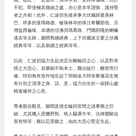
不犯。即使極其微細之處，亦心意非常謹慎，護持聖
者之共相！此外，仁波切先後承事大伏藏師遮美林
巴、祥多的達瑪格德、敏珠林寺的珠汪希爾那他、旦
增益西倫珠、卓塘的活佛貝瑪喬珠、門隅劄嘎的喇嘛
達吉等太師，聽聞舊續經典，上下伏藏派主要之伏藏
經典等等，以及新續之經典等等。
以此，仁波切猛力生起決定出離輪回之心，以及對有
情之大悲心。並勝願不執本土，飄泊徒行，離世而行
修。特別無有造作地生起了與鄔金大阿舍黎蓮花生無
有分別之清淨之身、語、意，猛力出生於一寂靜山處
精進修持之心意。
尊者親自觀見、聽聞及憶念輪回世間之諸事務之巨
細，尤其獵人思獵野獸、牧人驅逐牛羊、法律廢馳迫
害有情等，難以忍受聽之，由此大悲心堅定生起。