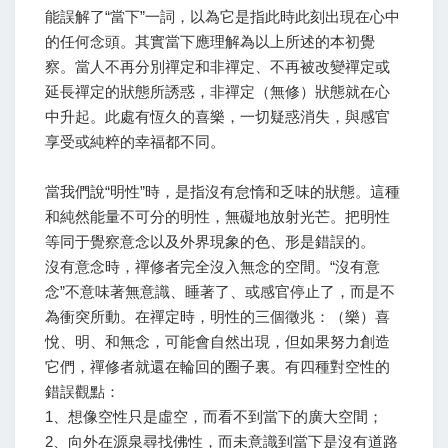
能誤解了“當下”一詞，以為它是指此時此刻出現在心中
的任何念頭。其實當下應理解為以上所述的本初覺
察。當人不再分別禪定和非禪定、不再被改變禪定或
延長禪定的狀態所誘惑，非禪定（無修）狀態就在心
中升起。此處有恆久的喜樂，一切疑惑消失，與感官
享受或純粹的幸福都不同。
當我們說“明性”時，是指沒有怠惰和乏味的狀態。這種
和純然能量不可分的明性，無礙地放射光芒。把明性
等同于覺察意念以及外界現象的色、形是錯誤的。
沒有意念時，禪修者完全沒入無念的空間。“沒有意
念”不意味著無意識、睡著了、或感官停止了，而是不
為衝突所動。在禪定時，明性的三個徵兆：（樂）喜
悅、明、和無念，可能會自然出現，但如果努力創造
它們，禪修者就還在輪回的圈子裏。有四種對空性的
錯誤觀點：
1、想像空性只是虛空，而看不到當下的廣大空間；
2、向外在源泉尋找佛性，而未意識到當下是沒有道路