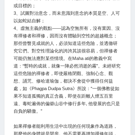
或目標的；
3、試圖對治意念，而未意識到意念的本質是空、人可
以如蛇結自解；
4、虛無主義的觀點——認為空無所有，沒有業因、沒
有禪修者和禪修，因而沒有體驗到空性的超越概念；
那些曾瞥見成就的人，必須知道這些危險，並透徹研
究它們。對空性理論化的誇誇其談很容易，但禪修者
可能仍無法應對某些情境。在Maha ati的教義中寫
道：“暫時的成就，就像一陣必然消逝的霧”。未經研究
這些危險的禪修者，即使嚴格閉觀、強制心念、觀
想、誦咒、修哈達瑜伽，都決不會從中獲得任何益
處，如《Phagpa Dudpa Sutra》所說：“一個佛教徒如
果不知道孤獨的真正含義，即使在距離人煙五百里
遠、毒蛇遍佈的偏僻山谷中修行多年, 他發展的也只是
自負的驕傲。”
如果禪修者能利用生活中出現的任何現象作為道路，
那麼他的身體就是閉房。他不需要再增加禪修年頭，