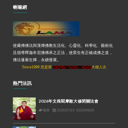
喇嘛網
使藏傳佛法與漢傳佛教生活化、心靈化、科學化、藝術化
且倡導釋迦牟尼佛傳承之正法，使眾生有正確成佛之道，
佛法蓬蓽生輝，永續發展。
Since1999 您是第
大德人次
熱門法訊
2026年文殊閻摩敵大修閉關法會
噶舉
2026/07/23~2026/09/28