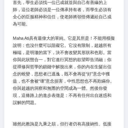
首先，學生必須找一位已成就並與自己有善緣的上
師，這位老師必須是一位傳承持有者，而學生必須有
全心的臣服精神和信任，使老師將領悟傳遞給自己成
為可能。
Maha Ati具有最偉大的單純。它是其所是！不能用模擬
說明：也沒什麼可以阻礙它。它沒有限制，超越所有
極端，是明澈的當下，決不會改變其形狀和色彩。當
你與此狀態合一，對它進行冥想的欲望即告消融；你
從禪修與哲學的鎖鏈中解脫出來，你的內在生髮出信
念的蛻變，思想者已逃逸，既不會再從“好”意念中獲
益，也不會被“壞”意念損害，中性思想也不再欺瞞你。
你與超越的洞察和無際的空間成為一體。然後你發
現，這條路上的進步表徵是：不再有任何出自迷惑和
誤解的問題。
雖然此教誨是九乘之顛，但行者仍有高接納性、低接