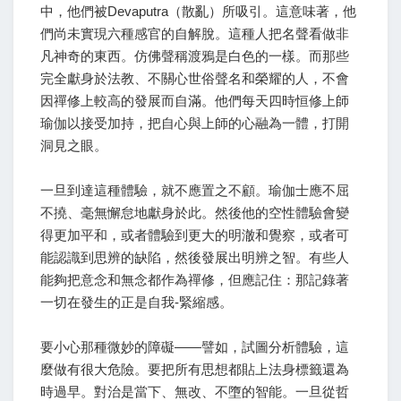
中，他們被Devaputra（散亂）所吸引。這意味著，他
們尚未實現六種感官的自解脫。這種人把名聲看做非
凡神奇的東西。仿佛聲稱渡鴉是白色的一樣。而那些
完全獻身於法教、不關心世俗聲名和榮耀的人，不會
因禪修上較高的發展而自滿。他們每天四時恒修上師
瑜伽以接受加持，把自心與上師的心融為一體，打開
洞見之眼。
一旦到達這種體驗，就不應置之不顧。瑜伽士應不屈
不撓、毫無懈怠地獻身於此。然後他的空性體驗會變
得更加平和，或者體驗到更大的明澈和覺察，或者可
能認識到思辨的缺陷，然後發展出明辨之智。有些人
能夠把意念和無念都作為禪修，但應記住：那記錄著
一切在發生的正是自我-緊縮感。
要小心那種微妙的障礙——譬如，試圖分析體驗，這
麼做有很大危險。要把所有思想都貼上法身標籤還為
時過早。對治是當下、無改、不墮的智能。一旦從哲