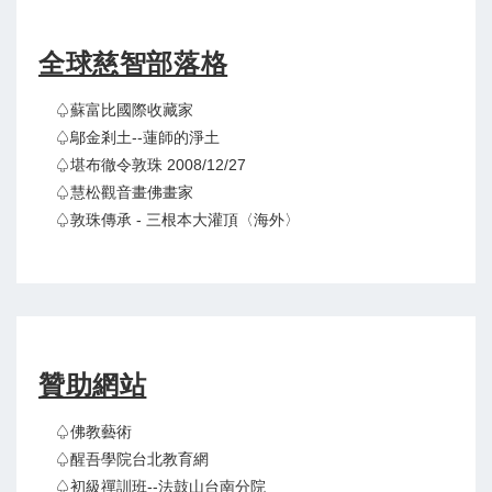
全球慈智部落格
♤蘇富比國際收藏家
♤鄔金剎土--蓮師的淨土
♤堪布徹令敦珠 2008/12/27
♤慧松觀音畫佛畫家
♤敦珠傳承 - 三根本大灌頂〈海外〉
贊助網站
♤佛教藝術
♤醒吾學院台北教育網
♤初級禪訓班--法鼓山台南分院