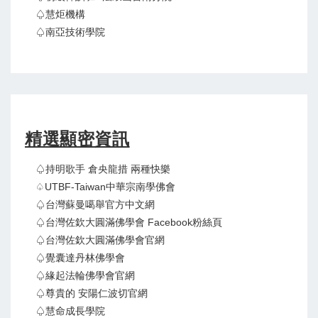
♤慧炬機構
♤南亞技術學院
精選顯密資訊
♤持明歌手 倉央龍措 兩種快樂
♤UTBF-Taiwan中華宗南學佛會
♤台灣蘇曼噶舉官方中文網
♤台灣佐欽大圓滿佛學會 Facebook粉絲頁
♤台灣佐欽大圓滿佛學會官網
♤覺囊達丹林佛學會
♤緣起法輪佛學會官網
♤尊貴的 安陽仁波切官網
♤慧命成長學院