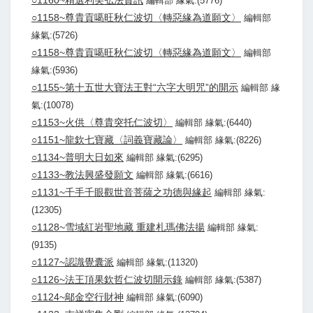
○1160~精選利美弘法資訊
編輯部 緣氣:(5776)
○1158~尊貴貢噶旺秋仁波切〈轉惡緣為道願文〉
編輯部
緣氣:(5726)
○1158~尊貴貢噶旺秋仁波切〈轉惡緣為道願文〉
編輯部
緣氣:(5936)
○1155~第十五世大寶法王對“六字大明咒”的開示
編輯部 緣
氣:(10078)
○1153~火供〈尊貴突托仁波切〉
編輯部 緣氣:(6440)
○1151~龍欽七寶藏〈詞義寶藏論〉
編輯部 緣氣:(8226)
○1134~普明大日如來
編輯部 緣氣:(6295)
○1133~教法興盛發願文
編輯部 緣氣:(6616)
○1131~千手千眼觀世音菩薩之功德與緣起
編輯部 緣氣:
(12305)
○1128~雪域紅岩聖地藏 重建札瑪佛法揚
編輯部 緣氣:
(9135)
○1127~認識覺囊派
編輯部 緣氣:(11320)
○1126~法王頂果欽哲仁波切開示錄
編輯部 緣氣:(5387)
○1124~鄔金空行財神
編輯部 緣氣:(6090)