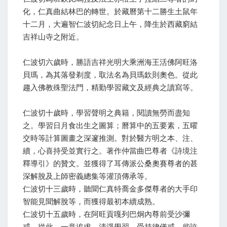
化，仁真曲結林巴的轉世。於藏曆第十二勝生土鼠年
十二月，大遍智仁波切紀念日上午，降生於西藏窮結
吉祥山寺之附近。
仁波切六歲時，勝語吉祥光明大乘洲海王活佛阿旺洛
貝瑪，為其落發剃度，取法名為貝瑪欽則奧色。從此
趨入佛教殊聖法門，精勤學習藏文及經典之讀寫等。
仁波切十歲時，學習聲明之典籍，閱讀無勞而盡知
之。學習日月食出生之圖算；曆算中的五要素，五曜
交時等計算圖畫之深邃推測。對於醫方明之本、注、
續，心喜持受並實行之。著作仲當曲巴尊者《詩境注
釋導引》的贊文。並獲得了耳傳派公桑奧賽尊者的甚
深解脫及上師密義總集等灌頂傳承等。
仁波切十三歲時，聽聞仁真特喬金多傑尊者的大手印
智能見聞解脫等，而獲得最初本續成熟。
仁波切十五歲時，在阿旺貢嘎列巴炯內尊前受沙彌
戒。從此，一意追求，清淨學習、受持律儀戒，些許