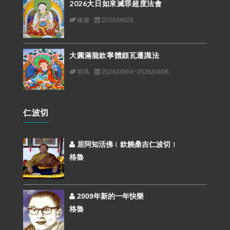
2026大日如來滅罪超度法會
薩迦
2026/08/28
大圓滿龍欽寧體頗瓦遷識法
寧瑪
2026/09/04~2026/09/06
仁波切
居阿知活佛﹝欽饒桑吉仁波切﹞
格魯
2009年新的一年快樂
格魯