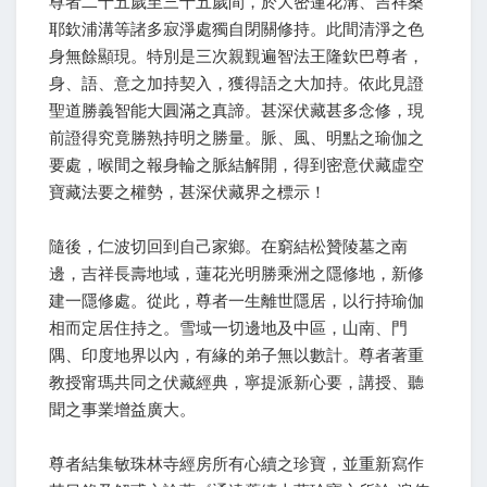
尊者二十五歲至三十五歲間，於大密蓮花溝、吉祥桑
耶欽浦溝等諸多寂淨處獨自閉關修持。此間清淨之色
身無餘顯現。特別是三次親覲遍智法王隆欽巴尊者，
身、語、意之加持契入，獲得語之大加持。依此見證
聖道勝義智能大圓滿之真諦。甚深伏藏甚多念修，現
前證得究竟勝熟持明之勝量。脈、風、明點之瑜伽之
要處，喉間之報身輪之脈結解開，得到密意伏藏虛空
寶藏法要之權勢，甚深伏藏界之標示！
隨後，仁波切回到自己家鄉。在窮結松贊陵墓之南
邊，吉祥長壽地域，蓮花光明勝乘洲之隱修地，新修
建一隱修處。從此，尊者一生離世隱居，以行持瑜伽
相而定居住持之。雪域一切邊地及中區，山南、門
隅、印度地界以內，有緣的弟子無以數計。尊者著重
教授甯瑪共同之伏藏經典，寧提派新心要，講授、聽
聞之事業增益廣大。
尊者結集敏珠林寺經房所有心續之珍寶，並重新寫作