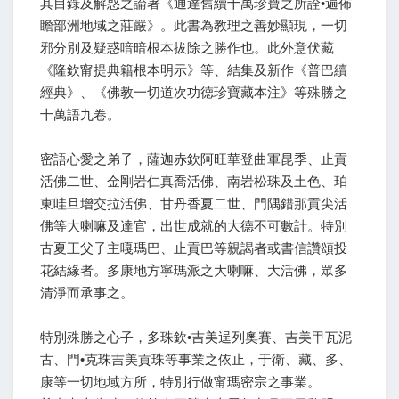
其目錄及解惑之論著《通達舊續十萬珍寶之所詮•遍佈
瞻部洲地域之莊嚴》。此書為教理之善妙顯現，一切
邪分別及疑惑喑暗根本拔除之勝作也。此外意伏藏
《隆欽甯提典籍根本明示》等、結集及新作《普巴續
經典》、《佛教一切道次功德珍寶藏本注》等殊勝之
十萬語九卷。
密語心愛之弟子，薩迦赤欽阿旺華登曲軍昆季、止貢
活佛二世、金剛岩仁真喬活佛、南岩松珠及土色、珀
東哇旦增交拉活佛、甘丹香夏二世、門隅錯那貢尖活
佛等大喇嘛及達官，出世成就的大德不可數計。特別
古夏王父子主嘎瑪巴、止貢巴等親謁者或書信讚頌投
花結緣者。多康地方寧瑪派之大喇嘛、大活佛，眾多
清淨而承事之。
特別殊勝之心子，多珠欽•吉美逞列奧賽、吉美甲瓦泥
古、門•克珠吉美貢珠等事業之依止，于衛、藏、多、
康等一切地域方所，特別行做甯瑪密宗之事業。