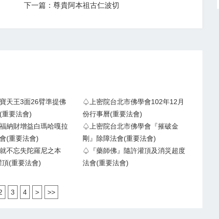
下一篇：尊貴阿本祖古仁波切
寶天王3面26臂準提佛
♤上密院台北市佛學會102年12月
(重要法會)
份行事曆(重要法會)
福納財增益白瑪哈嘎拉
♤上密院台北市佛學會『摧破金
會(重要法會)
剛』除障法會(重要法會)
就不忘失陀羅尼之本
♤『藥師佛』隨許灌頂及消災超度
灌頂(重要法會)
法會(重要法會)
2
3
4
>
>>