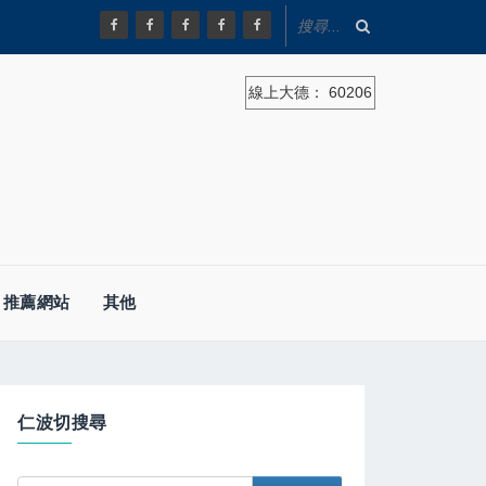
線上大德：
60206
推薦網站
其他
仁波切搜尋