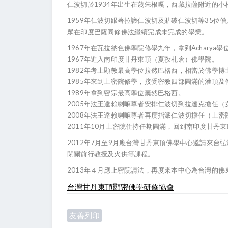
仁波切於1934年出生在蔑朱根嘎，西藏拉薩附近的小
1959年仁波切跟著拉諦仁波切及貼破仁波切等35
眾在印度巴薩同修佛法繼續完成未完成的學業。
1967年在瓦拉納色佛學院修學九年，拿到Acharya學
1967年進入南印度甘丹東頂（夏孜札倉）佛學院。
1982年考上顯教最高學位拉然巴格西，相當於佛學博
1985年來到上密院修學，接受密教四部圓滿的灌頂及
1989年拿到密宗最高學位囊然巴格西。
2005年法王達賴喇嘛尊者安排仁波切到拉達克擔任
2008年法王達賴喇嘛尊者再度指派仁波切擔任（上密
2011年10月上密院住持任期圓滿，回到南印度甘丹
2012年7月至9月應台灣甘丹東頂佛學中心邀請來
閉關前行教授及火供等課程。
2013年４月應上密院請法，再度來本中心為台灣的
台灣甘丹東頂顯密佛學研修協會
友善列印