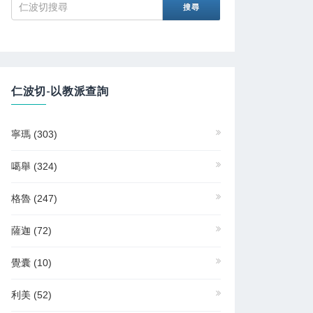
仁波切-以教派查詢
寧瑪
(303)
噶舉
(324)
格魯
(247)
薩迦
(72)
覺囊
(10)
利美
(52)