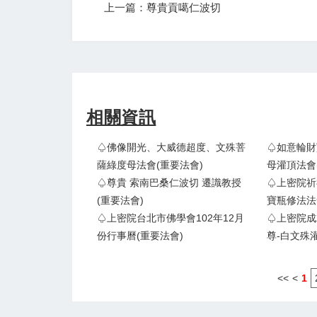
上一篇：尊貴貢噶仁波切
相關資訊
♤佛像開光、大威德超度、文殊菩
♤如意輪財
薩綠度母法會(重要法會)
母灌頂法會
♤尊貴 索南巴桑仁波切 遷識教授
♤上密院祈
(重要法會)
寶瓶修法法
♤上密院台北市佛學會102年12月
♤上密院成
份行事曆(重要法會)
尊-白文殊
<<
<
1