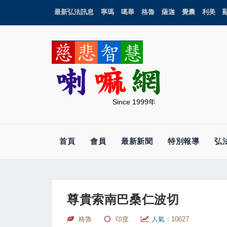
最新弘法訊息
寧瑪
噶舉
格魯
薩迦
覺囊
利美
Since 1999年
首頁
會員
最新新聞
特別報導
弘
尊貴索南巴桑仁波切
格魯
印度
人氣：
10627