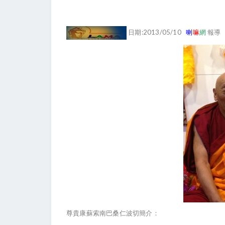
日期:2013/05/10
喇
嘛
網
報導
尊貴康蘇索南巴桑仁波切簡介：