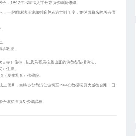
村子，1942年出家進入甘丹東頂佛學院修學。
位僧人，一起跟隨法王達賴喇嘛尊者逃亡到印度，並與西藏來的所有僧
位。
士。
傳承教授。
（女古寺）住持，以及為喜馬拉雅山脈的佛教徒弘揚佛法。
院）住持。
東頂（夏孜札倉）佛學院。
台弘法二個月，當時亦曾恭請仁波切至本中心教授獨勇大威德金剛一日
佛弟子傳授灌頂及佛學課程。