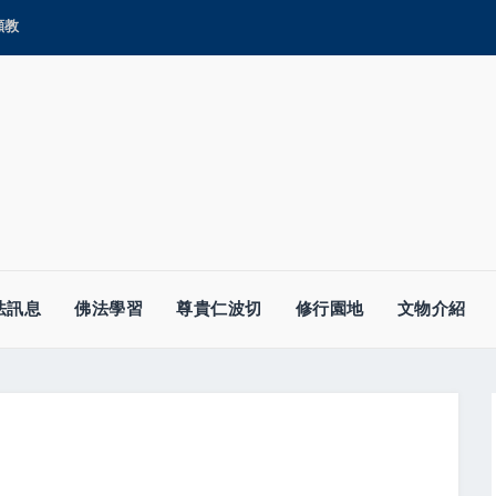
顯教
法訊息
佛法學習
尊貴仁波切
修行園地
文物介紹