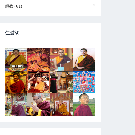
顯教
(61)
仁波切