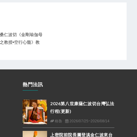
桑仁波切《金剛瑜伽母
之教授•空行心髓》教
熱門法訊
2026第八世康薩仁波切台灣弘法
行程(更新)
格魯
2026/07/25~2026/08/14
上密院前院長圖登滇金仁波來台