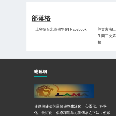
部落格
上密院台北市佛學會| Facebook
尊貴索南巴
生圓二次第
授
喇嘛網
使藏傳佛法與漢傳佛教生活化、心靈化、科學
化、藝術化且倡導釋迦牟尼佛傳承之正法，使眾