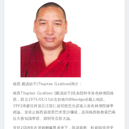
格西 圖滇給千(Thupten Gyaltsen)簡介：
格西Thupten Gyaltsen (圖滇給千)現為哲蚌寺洛色林僧院格
西，西元1975/01/15出生於南印(Mundgod)藏人地區。
1992承蒙住持滾丘汪笛仁波切慈悲允諾進入洛色林僧院修學
經論。並依止格西嘉措景巴求受沙彌戒，及與格西根教索巴兩
位大善知識學習、因明等五部大論。
並於2004年在達賴喇嘛尊者座下，與諸親教、軌範師等求受