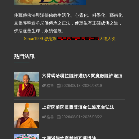
使藏傳佛法與漢傳佛教生活化、心靈化、科學化、藝術化
且倡導釋迦牟尼佛傳承之正法，使眾生有正確成佛之道，
佛法蓬蓽生輝，永續發展。
Since1999 您是第
大德人次
熱門法訊
六臂瑪哈嘎拉隨許灌頂&閻魔敵隨許灌頂
格魯
2026/08/18~2026/08/19
上密院前院長圖登滇金仁波來台弘法
格魯
2026/08/01~2026/08/22
大圓滿龍欽寧體頗瓦遷識法