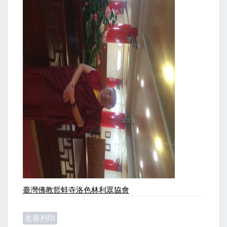
臺灣佛教哲蚌寺洛色林利眾協會
友善列印