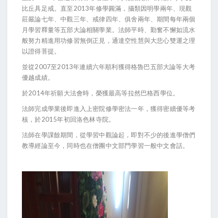
比丘具足戒。直至2013年修學圓滿，攝類因明學兩年、現觀
莊嚴論七年、中觀三年、戒律四年、俱舍兩年、期間每年兩個
月學習釋量等五部大論相關學業。法師平時、勤奮不懈如流水
般努力精進用功修習無倒正見，通達空性慧與大悲心雙運之理
以證得菩提。
並從2007至2013年連續六年順利獲得格魯巴五部大論等大考
優越成績。
於2014年祈願大法會時，榮獲最高等拉然巴格西學位。
法師完成學業後即進入上密院修學密法一年，獲得密續優等考
核，於2015年初回洛色林寺院。
法師在學課餘期間，從學習中觀論起，即對不少的後進學僧們
教導經論至今，同時也在僧團中文部門學習一般中文會話。