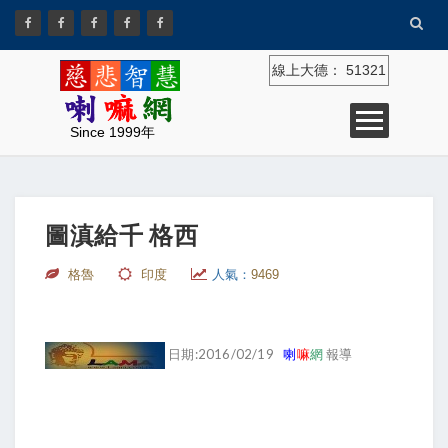
線上大德：
51321
Since 1999年
圖滇給千 格西
格魯
印度
人氣：
9469
日期:2016/02/19
喇
嘛
網
報導