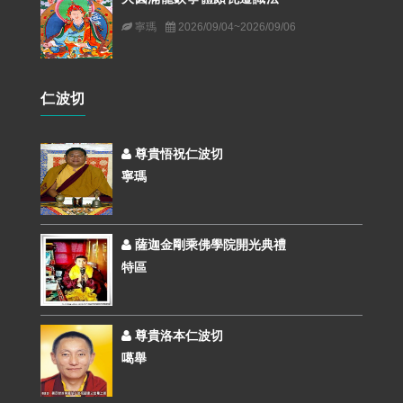
寧瑪
2026/09/04~2026/09/06
仁波切
尊貴悟祝仁波切
寧瑪
薩迦金剛乘佛學院開光典禮
特區
尊貴洛本仁波切
噶舉