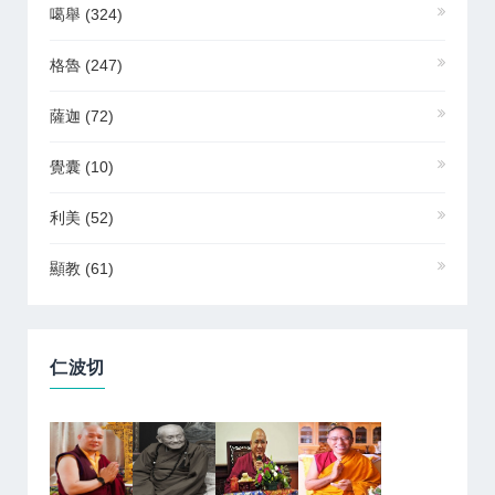
噶舉
(324)
格魯
(247)
薩迦
(72)
覺囊
(10)
利美
(52)
顯教
(61)
仁波切