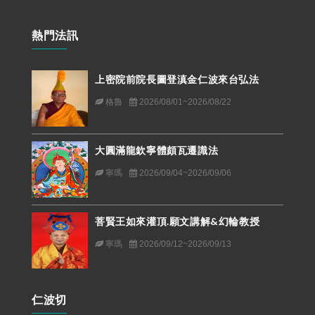
熱門法訊
上密院前院長圖登滇金仁波來台弘法
格魯
2026/08/01~2026/08/22
大圓滿龍欽寧體頗瓦遷識法
寧瑪
2026/09/04~2026/09/06
菩賢王如來灌頂.願文講解&幻輪教授
寧瑪
2026/09/12~2026/09/13
仁波切