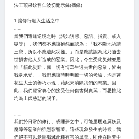
法王頂果欽哲仁波切開示錄(摘錄)
1.讓修行融入生活之中
......
當我們遭逢逆境之時（諸如誘感、惡語、指責、或入
獄等），我們都不應該抱怨而認為：「我不斷地祈請
三寶，所以不應遭此災難。」而是應該認為此乃過去
世損害他人所造成的惡業。因此，今生受此災難並思
惟「籍此災難，願一切有情眾生過去世的惡業，皆由
我身承受。」我們應該時時明瞭一切的考驗，均是蓮
花生大士的善巧示現，藉此來消除我們的惡業。因
此，我們應當衷心的接受任何傷害與責駡，而思惟此
均為上師慈悲的賜予。
......
我們於日常的修行、或睡夢之中，可能屢屢逢厲妖及
魔障等惡業的強烈影響著。這些現象發生的時候，我
們絕不可以意圖殲滅此種有害的厲鬼，即使在睡夢中