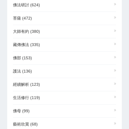
佛法研討
(624)
菩薩
(472)
大師有約
(380)
藏傳佛法
(335)
佛部
(153)
護法
(136)
經續解析
(123)
生活修行
(119)
佛母
(99)
藝術欣賞
(68)