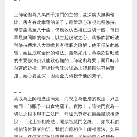
上師瑜伽為八萬四千法門的主體，甚深廣大無與倫
比。所有有此幸運的弟子，應當衷心珍視此種修持。
即使歲高至八十歲，仍應效仿巴祖仁波切一般，每日
早晨無間斷的修持，以生起虔敬之心。蔣揚欽哲旺波
對修持傳承八大車轍具有徹底之瞭解，他不僅依此修
習，而且成就全部的修法。雖然如此，蔣揚欽哲旺波
的主要修法仍以龍欽心髓的上師瑜珈為要，而且時時
向蓮師祈禱。蔣揚欽哲旺波認為上師相應法容易實
踐，而心要甚深，因而全力傳授予他的弟子。
......
莫以為上師相應法簡短，而視之為低層的教法，只是
如同上師賜予一口食物罷了。實際上，這法門實為一
切法之根本與不二法門。無垢光尊者在廣義體認後曾
說：「此上師相應法，開啟智慧門之鑰。」如果我們
相信這位尊者的話，我們亦應相信上師相應法。如果
無此，任何甚深教法皆屬徒勞。如果能專心修持此