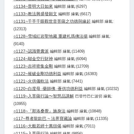
○1134~普明大日如來
編輯部 緣氣:(6297)
○1133~教法興盛發願文
編輯部 緣氣:(6617)
○1131~千手千眼觀世音菩薩之功德與緣起
編輯部 緣氣:
(12313)
○1128~雪域紅岩聖地藏 重建札瑪佛法揚
編輯部 緣氣:
(9140)
○1127~認識覺囊派
編輯部 緣氣:(11409)
○1124~鄔金空行財神
編輯部 緣氣:(6094)
○1123~吉祥密集金剛
編輯部 緣氣:(12709)
○1122~摧破金剛功德利益
編輯部 緣氣:(16383)
○1121~火供儀軌法
編輯部 緣氣:(7441)
○1120~白度母 ‧藥師佛 ‧薈供功德利益
編輯部 緣氣:(10232)
○1119~入菩薩行論〜智慧品講解
巴登竹巴仁波切 緣氣:
(10955)
○1118~『那洛桑覺』施身法
編輯部 緣氣:(10848)
○117~尊者龍欽巴 ~ 法界寶藏論
編輯部 緣氣:(11335)
○1116~大般若經十萬頌偈
編輯部 緣氣:(7011)
○1115~入菩薩行論
編輯部 緣氣:(9856)