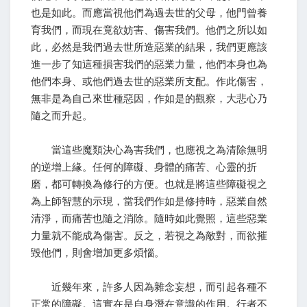
也是如此。而應當視他們為過去世的父母，他門曾養
育我們，而現在竟欲妨害、傷害我們。他們之所以如
此，必然是我們過去世所造惡業的結果，我們更應該
進一步了知這種損害我們的惡業力量，他們本身也為
他們本身、或他們過去世的惡業所支配。作此傷害，
無非是為自己來世種惡因，作如是的觀察，大悲心乃
隨之而升起。
當這些魔類決心為害我們，也應視之為清除無明
的逆增上緣。任何的障礙、身體的痛苦、心靈的折
磨，都可轉換為修行的方便。也就是將這些障礙視之
為上師智慧的示現，當我們作如是修持時，惡業自然
清淨，而痛苦也隨之消除。隨時如此覺照，這些惡業
力量就不能成為傷害。反之，若視之為敵對，而欲摧
毀他們，則會增加更多煩惱。
近幾年來，許多人因為雜念妄想，而引起各種不
正常的障礙。這實在是自身潛在意識的作用。行者不