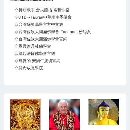
♤持明歌手 倉央龍措 兩種快樂
♤UTBF-Taiwan中華宗南學佛會
♤台灣蘇曼噶舉官方中文網
♤台灣佐欽大圓滿佛學會 Facebook粉絲頁
♤台灣佐欽大圓滿佛學會官網
♤覺囊達丹林佛學會
♤緣起法輪佛學會官網
♤尊貴的 安陽仁波切官網
♤慧命成長學院