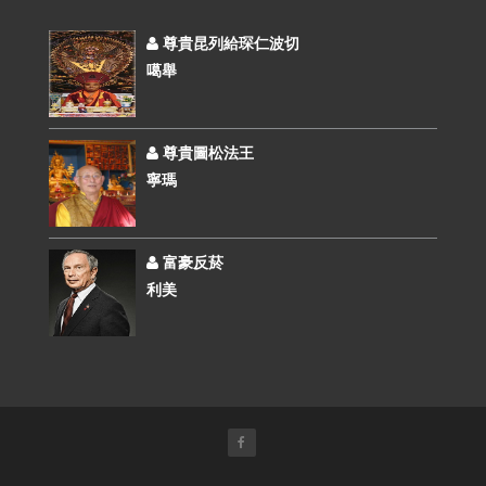
尊貴昆列給琛仁波切
噶舉
尊貴圖松法王
寧瑪
富豪反菸
利美