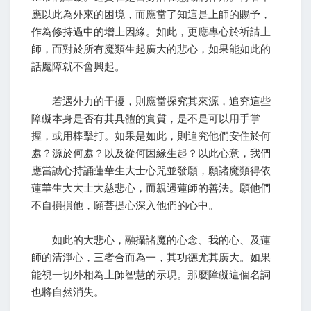
應以此為外來的困境，而應當了知這是上師的賜予，
作為修持過中的增上因緣。如此，更應專心於祈請上
師，而對於所有魔類生起廣大的悲心，如果能如此的
話魔障就不會興起。
若遇外力的干擾，則應當探究其來源，追究這些
障礙本身是否有其具體的實質，是不是可以用手掌
握，或用棒擊打。如果是如此，則追究他們安住於何
處？源於何處？以及從何因緣生起？以此心意，我們
應當誠心持誦蓮華生大士心咒並發願，願諸魔類得依
蓮華生大大士大慈悲心，而親遇蓮師的善法。願他們
不自損損他，願菩提心深入他們的心中。
如此的大悲心，融攝諸魔的心念、我的心、及蓮
師的清淨心，三者合而為一，其功德尤其廣大。如果
能視一切外相為上師智慧的示現。那麼障礙這個名詞
也將自然消失。
.....