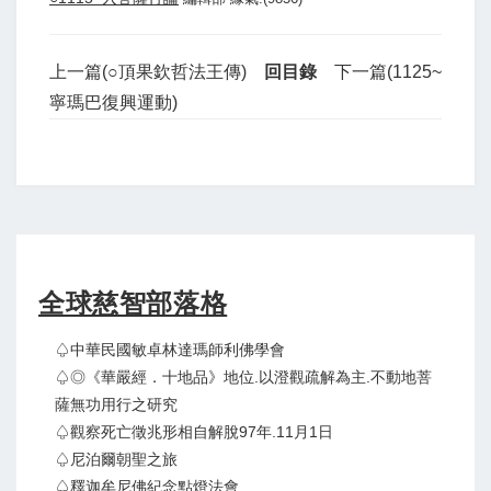
上一篇(○頂果欽哲法王傳)
回目錄
下一篇(1125~
寧瑪巴復興運動)
全球慈智部落格
♤中華民國敏卓林達瑪師利佛學會
♤◎《華嚴經．十地品》地位.以澄觀疏解為主.不動地菩
薩無功用行之研究
♤觀察死亡徵兆形相自解脫97年.11月1日
♤尼泊爾朝聖之旅
♤釋迦牟尼佛紀念點燈法會