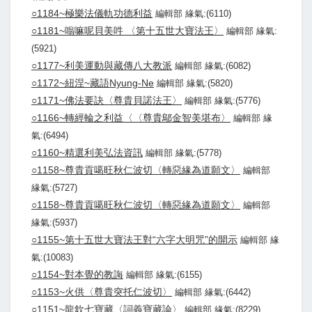
○1184~極樂法儀軌功德利益
編輯部 緣氣:(6110)
○1181~嗡嘛呢貝美吽 〈第十五世大寶法王〉
編輯部 緣氣:
(5921)
○1177~利美運動與藏傳八大教派
編輯部 緣氣:(6082)
○1172~紐涅~藏語Nyung-Ne
編輯部 緣氣:(5820)
○1171~佛法要訣〈尊貴貝諾法王〉
編輯部 緣氣:(5776)
○1166~轉經輪之利益〈〈尊貴鄔金智美堪布〉
編輯部 緣
氣:(6494)
○1160~精選利美弘法資訊
編輯部 緣氣:(5778)
○1158~尊貴貢噶旺秋仁波切〈轉惡緣為道願文〉
編輯部
緣氣:(5727)
○1158~尊貴貢噶旺秋仁波切〈轉惡緣為道願文〉
編輯部
緣氣:(5937)
○1155~第十五世大寶法王對“六字大明咒”的開示
編輯部 緣
氣:(10083)
○1154~對本覺的教誨
編輯部 緣氣:(6155)
○1153~火供〈尊貴突托仁波切〉
編輯部 緣氣:(6442)
○1151~龍欽七寶藏〈詞義寶藏論〉
編輯部 緣氣:(8229)