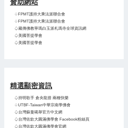
贊助網站
♤FPMT護持大乘法派聯合會
♤FPMT護持大乘法派聯合會
♤藏傳佛教寧瑪白玉派札瑪寺全球資訊網
♤美國菩提學會
♤美國菩提學會
精選顯密資訊
♤持明歌手 倉央龍措 兩種快樂
♤UTBF-Taiwan中華宗南學佛會
♤台灣蘇曼噶舉官方中文網
♤台灣佐欽大圓滿佛學會 Facebook粉絲頁
♤台灣佐欽大圓滿佛學會官網