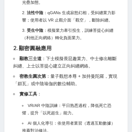
光疊加態。
法性中陰
：qGANs 生成寂怒幻相，受糾纏業力影
響；使用者以 VR 止觀介面「觀空」，斷除糾纏。
受生中陰
：模擬業力牽引投生，訓練菩提心糾纏
（利他正向網絡）轉化負面業力。
2. 顯密圓融應用
顯教三士道
：下士模擬畏惡趣業力、中士修出離斷
糾纏、上士以菩提心建立正向糾纏網絡。
密教生圓次第
：量子觀想本尊 + 加持曼陀羅，實現
「頗瓦」或中陰瑜伽的數位輔助。
實修工具
：
VR/AR 中陰訓練：平日熟悉過程，降低死亡恐
懼，提升「以死超生」能力。
AI 個人化導引：依使用者業習（透過互動數據）
推薦對治修法。