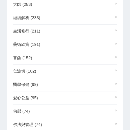
大師
(253)
經續解析
(233)
生活修行
(211)
藝術欣賞
(191)
菩薩
(152)
仁波切
(102)
醫學保健
(99)
愛心公益
(95)
佛部
(74)
佛法與管理
(74)