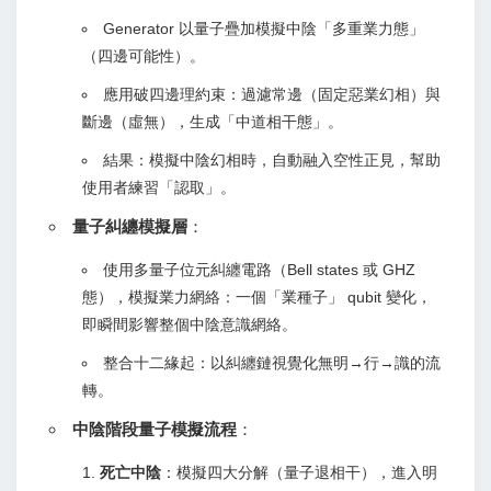
Generator 以量子疊加模擬中陰「多重業力態」
（四邊可能性）。
應用破四邊理約束：過濾常邊（固定惡業幻相）與
斷邊（虛無），生成「中道相干態」。
結果：模擬中陰幻相時，自動融入空性正見，幫助
使用者練習「認取」。
量子糾纏模擬層
：
使用多量子位元糾纏電路（Bell states 或 GHZ
態），模擬業力網絡：一個「業種子」 qubit 變化，
即瞬間影響整個中陰意識網絡。
整合十二緣起：以糾纏鏈視覺化無明→行→識的流
轉。
中陰階段量子模擬流程
：
死亡中陰
：模擬四大分解（量子退相干），進入明