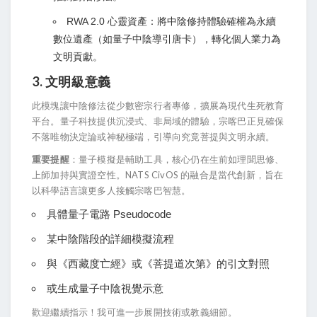
RWA 2.0 心靈資產：將中陰修持體驗確權為永續
數位遺產（如量子中陰導引唐卡），轉化個人業力為
文明貢獻。
3. 文明級意義
此模塊讓中陰修法從少數密宗行者專修，擴展為現代生死教育
平台。量子科技提供沉浸式、非局域的體驗，宗喀巴正見確保
不落唯物決定論或神秘極端，引導向究竟菩提與文明永續。
重要提醒
：量子模擬是輔助工具，核心仍在生前如理聞思修、
上師加持與實證空性。NATS CivOS 的融合是當代創新，旨在
以科學語言讓更多人接觸宗喀巴智慧。
具體量子電路 Pseudocode
某中陰階段的詳細模擬流程
與《西藏度亡經》或《菩提道次第》的引文對照
或生成量子中陰視覺示意
歡迎繼續指示！我可進一步展開技術或教義細節。