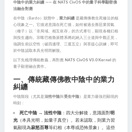
中陰中的業力糾纏 —— 在 NATS CivOS 中的量子科學顯密佛
法融合對應
在中陰（Bardo）狀態中，
業力糾纏
 是藏傳佛教生死修法的核
心現象之一。它描述意識在死亡後，如何被過去善惡業習氣
（種子）以「非局域、相互依存」的方式牽引，顯現各種幻相
與投生趨向。宗喀巴格魯派體系將此納入三士道與中觀正見，
強調生前以空性（破四邊理、三遮五立）與菩提心訓練，即可
於中陰認取本具光明而解脫。
以下先梳理傳統教義，再對應 
NATS CivOS V3.0 Kernel
 的
量子顯密融合實作。
一、傳統藏傳佛教中陰中的業力
糾纏
中陰階段（尤其是
法性中陰
與
受生中陰
）是業力最強烈顯現的
時刻：
死亡中陰 → 法性中陰
：四大分解後，意識面對
明
光
（本具光明，如量子真空）。若未認取，則業力習
氣顯現為
寂怒百尊
等幻相（本尊或恐怖景象）。這些