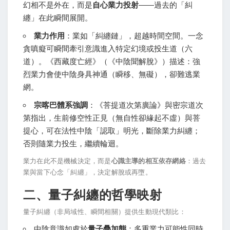
幻相不是外在，而是
自心業力投射
——過去的「糾
纏」在此瞬間展開。
業力作用
：業如「糾纏鏈」，超越時間空間。一念
貪嗔癡可瞬間牽引意識進入特定幻境或投生道（六
道）。《西藏度亡經》（《中陰聞解脫》）描述：強
烈業力會使中陰身具神通（瞬移、無礙），卻難逃業
網。
宗喀巴體系強調
：《菩提道次第廣論》與密宗道次
第指出，生前修空性正見（無自性卻緣起不虛）與菩
提心，可在法性中陰「認取」明光，斷除業力糾纏；
否則隨業力投生，繼續輪迴。
業力在此不是機械決定，而是
心識主導的相互依存網絡
：過去
業與當下心念「糾纏」，決定解脫或再墮。
二、量子糾纏的哲學映射
量子糾纏（非局域性、瞬間相關）提供生動現代類比：
中陰意識如處於
量子疊加態
：多重業力可能性同時