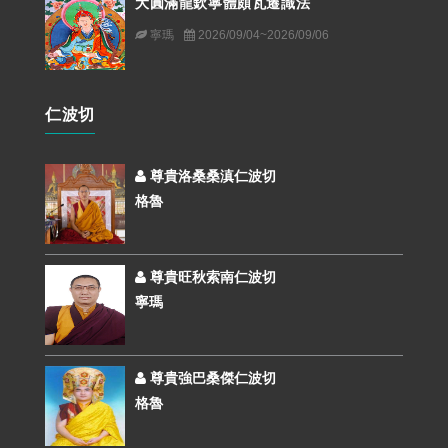
大圓滿龍欽寧體頗瓦遷識法
寧瑪
2026/09/04~2026/09/06
仁波切
尊貴洛桑桑滇仁波切
格魯
尊貴旺秋索南仁波切
寧瑪
尊貴強巴桑傑仁波切
格魯