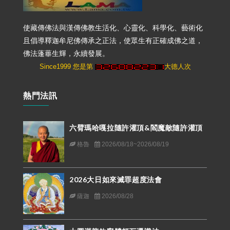
使藏傳佛法與漢傳佛教生活化、心靈化、科學化、藝術化
且倡導釋迦牟尼佛傳承之正法，使眾生有正確成佛之道，
佛法蓬蓽生輝，永續發展。
Since1999 您是第
大德人次
熱門法訊
六臂瑪哈嘎拉隨許灌頂&閻魔敵隨許灌頂
格魯
2026/08/18~2026/08/19
2026大日如來滅罪超度法會
薩迦
2026/08/28