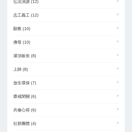
弘法演講
(12)
志工義工
(12)
顯教
(10)
佛母
(10)
灌頂皈依
(8)
上師
(8)
放生環保
(7)
齋戒閉關
(6)
共修心得
(6)
社群團體
(4)