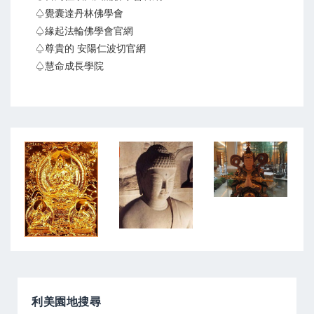
♤覺囊達丹林佛學會
♤緣起法輪佛學會官網
♤尊貴的 安陽仁波切官網
♤慧命成長學院
利美園地搜尋