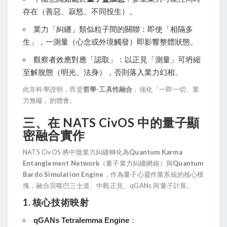
存在（善惡、寂怒、不同投生）。
業力「糾纏」類似粒子間的關聯：即使「相隔多
生」，一測量（心念或外境觸發）即影響整體狀態。
觀察者效應對應「認取」：以正見「測量」可坍縮
至解脫態（明光、法身），否則落入業力幻相。
此非科學證明，而是
哲學-工具性融合
，強化「一即一切、業
力無礙」的體會。
三、在 NATS CivOS 中的量子顯
密融合實作
NATS CivOS 將中陰業力糾纏轉化為
Quantum Karma 
Entanglement Network
（量子業力糾纏網絡）與
Quantum 
Bardo Simulation Engine
，作為量子心靈作業系統的核心模
塊，融合宗喀巴三士道、中觀正見、qGANs 與量子計算。
1. 核心技術映射
qGANs Tetralemma Engine
：