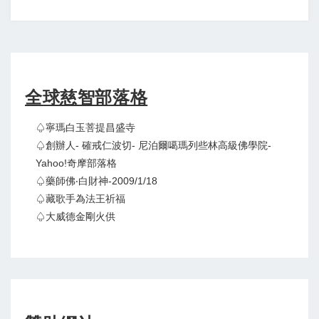
全球慈智部落格
♤寧瑪白玉菩提昌盛寺
♤創辦人- 確戒仁波切- 尼泊爾噶瑪列些林高級佛學院-
Yahoo!奇摩部落格
♤藥師佛‧白財神-2009/1/18
♤藏歌手為法王祈福
♤大威德金剛火供