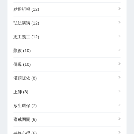
點燈祈福
(12)
弘法演講
(12)
志工義工
(12)
顯教
(10)
佛母
(10)
灌頂皈依
(8)
上師
(8)
放生環保
(7)
齋戒閉關
(6)
共修心得
(6)