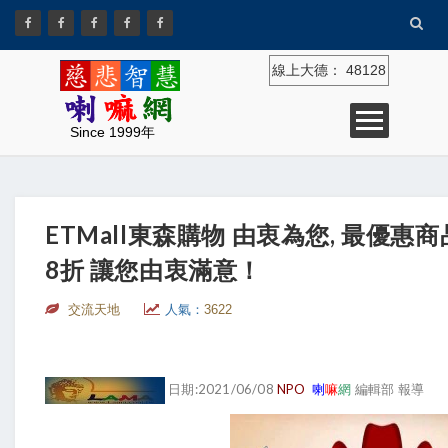
線上大德：
48128
Since 1999年
ETMall東森購物 由衷為您, 最優惠
8折 讓您由衷滿意！
交流天地
人氣：
3622
日期:2021/06/08
NPO
喇
嘛
網
編輯部 報導