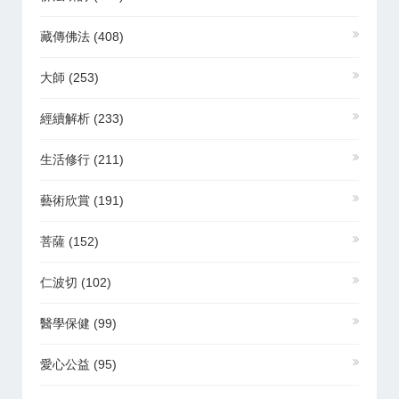
藏傳佛法
(408)
大師
(253)
經續解析
(233)
生活修行
(211)
藝術欣賞
(191)
菩薩
(152)
仁波切
(102)
醫學保健
(99)
愛心公益
(95)