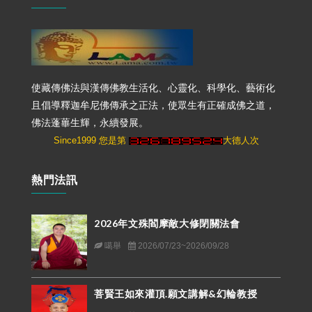
使藏傳佛法與漢傳佛教生活化、心靈化、科學化、藝術化
且倡導釋迦牟尼佛傳承之正法，使眾生有正確成佛之道，
佛法蓬蓽生輝，永續發展。
Since1999 您是第
大德人次
熱門法訊
2026年文殊閻摩敵大修閉關法會
噶舉
2026/07/23~2026/09/28
菩賢王如來灌頂.願文講解&幻輪教授