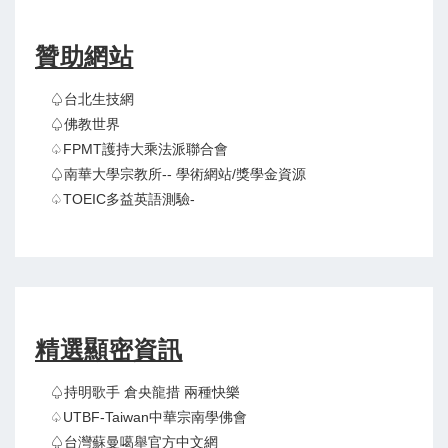
贊助網站
♤台北生技網
♤佛教世界
♤FPMT護持大乘法派聯合會
♤南華大學宗教所-- 學術網站/獎學金資源
♤TOEIC多益英語測驗-
精選顯密資訊
♤持明歌手 倉央龍措 兩種快樂
♤UTBF-Taiwan中華宗南學佛會
♤台灣蘇曼噶舉官方中文網