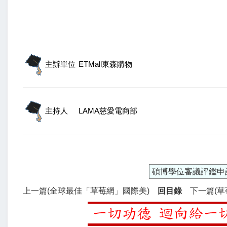
主辦單位
ETMall東森購物
主持人
LAMA慈愛電商部
碩博學位審議評鑑申
上一篇(全球最佳「草莓網」國際美)
回目錄
下一篇(草