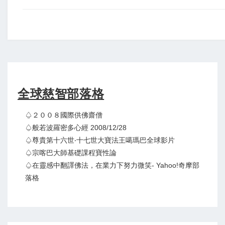
全球慈智部落格
♤２００８國際供佛齋僧
♤般若波羅密多心經 2008/12/28
♤尊貴第十六世‧十七世大寶法王噶瑪巴全球影片
♤宗喀巴大師基礎課程寶性論
♤在靈感中翻譯佛法，在業力下努力微笑- Yahoo!奇摩部
落格