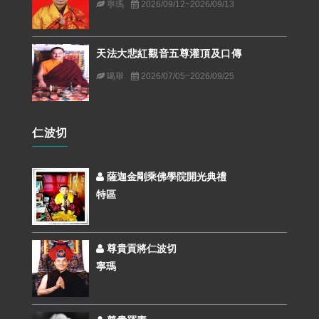
寧瑪
2026/09/12~2026/09/13
天法大悲紅觀音五尊灌頂及口傳
噶舉
2026/07/05~2026/09/25
仁波切
薩迦金剛乘佛學院開光典禮
特區
尊貴貢將仁波切
寧瑪