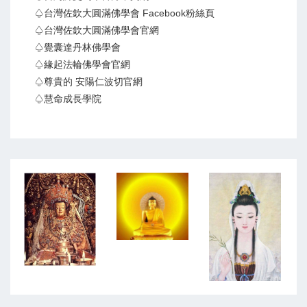
♤台灣佐欽大圓滿佛學會 Facebook粉絲頁
♤台灣佐欽大圓滿佛學會官網
♤覺囊達丹林佛學會
♤緣起法輪佛學會官網
♤尊貴的 安陽仁波切官網
♤慧命成長學院