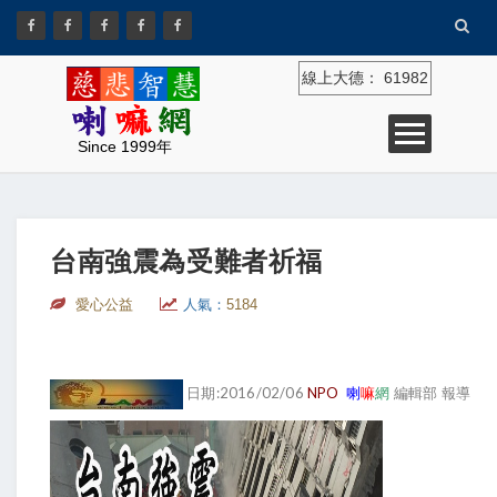
線上大德：
61982
Since 1999年
台南強震為受難者祈福
愛心公益
人氣：
5184
日期:2016/02/06
NPO
喇
嘛
網
編輯部 報導