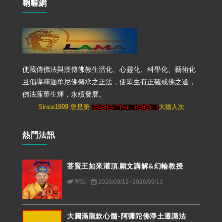
喇嘛網
使藏傳佛法與漢傳佛教生活化、心靈化、科學化、藝術化
且倡導釋迦牟尼佛傳承之正法，使眾生有正確成佛之道，
佛法蓬蓽生輝，永續發展。
Since1999 您是第
大德人次
熱門法訊
菩賢王如來灌頂.願文講解&幻輪教授
寧瑪
2026/09/12~2026/09/13
大圓滿龍欽心髓-阿彌陀佛淨土遷識法