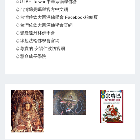
♤UTBF-Taiwan中華宗南學佛會
♤台灣蘇曼噶舉官方中文網
♤台灣佐欽大圓滿佛學會 Facebook粉絲頁
♤台灣佐欽大圓滿佛學會官網
♤覺囊達丹林佛學會
♤緣起法輪佛學會官網
♤尊貴的 安陽仁波切官網
♤慧命成長學院