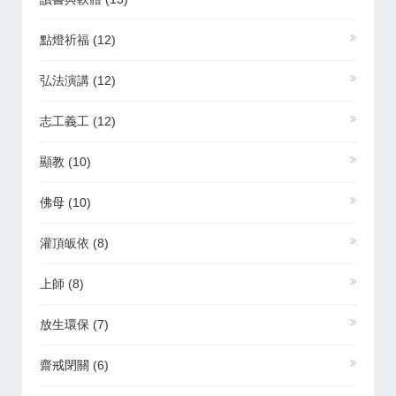
點燈祈福
(12)
弘法演講
(12)
志工義工
(12)
顯教
(10)
佛母
(10)
灌頂皈依
(8)
上師
(8)
放生環保
(7)
齋戒閉關
(6)