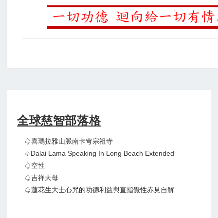
全球慈智部落格
♤喜瑪拉雅山脈南卡穹宗祖寺
♤Dalai Lama Speaking In Long Beach Extended
♤空性
♤吉祥天母
♤蓮花生大士心咒的功德利益與直指覺性赤見自解