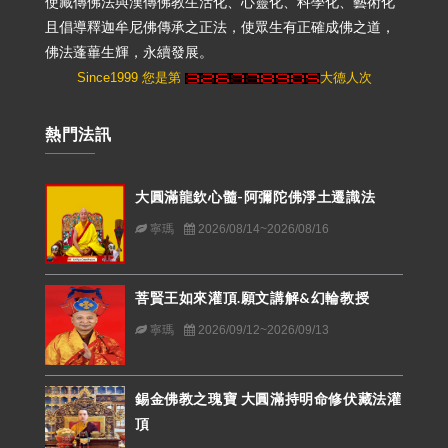
使藏傳佛法與漢傳佛教生活化、心靈化、科學化、藝術化
且倡導釋迦牟尼佛傳承之正法，使眾生有正確成佛之道，
佛法蓬蓽生輝，永續發展。
Since1999 您是第
大德人次
熱門法訊
大圓滿龍欽心髓-阿彌陀佛淨土遷識法
寧瑪
2026/08/14~2026/08/16
菩賢王如來灌頂.願文講解&幻輪教授
寧瑪
2026/09/12~2026/09/13
錫金佛教之瑰寶 大圓滿持明命修伏藏法灌
頂