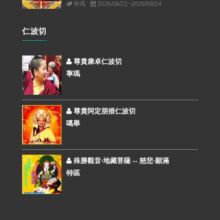
寧瑪
2026/08/22~2026/08/24
仁波切
尊貴康卓仁波切
寧瑪
尊貴阿定朋措仁波切
噶舉
殊勝觀音‧地藏菩薩 -- 慈悲‧願滿
特區