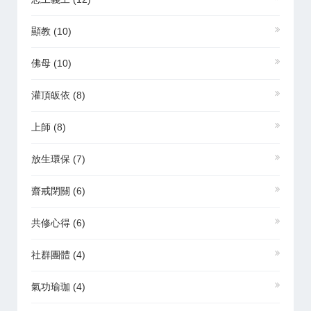
顯教
(10)
佛母
(10)
灌頂皈依
(8)
上師
(8)
放生環保
(7)
齋戒閉關
(6)
共修心得
(6)
社群團體
(4)
氣功瑜珈
(4)