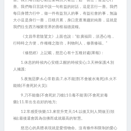
善。我們每日言談中說一句有益的好話，這是言行一善。我們
每日身體力行中，做一件有益別人的事，有益社會的事，無論
大小這是身行一善，日積月累，身口意逐漸趨於純善，這就是
我們往生西方極樂世界的善根福德資糧。
“
《文昌帝君陰騭文》上面也說：
欲廣福田，須憑心地，
”
行時時之方便，作種種之陰功，利物利人，修善修福。
(
)
《修慈經》上記載，慈悲心有十五種好處
果報
：
1.
;2.
;3.
;4.
休息的時候內心安穩
醒的時候安心
天神保護
別
;
人擁護
5.
;6.
;7.
(
);8.
夜無惡夢
心常歡喜
水不能漂
不會被水淹死
火不
(
);
能燒
不會死於火災
9.
(
);10.
(
刀不能傷
不會死於刀槍
毒不能害
不會死於毒
);11.
;
藥
常出生在好的地方
12.
;13.
;14.
(
常感受快樂
來世升梵天
以後又到人間做王
領
);
袖
最後還會因為信佛而成就最高的智慧。
慈悲心的具體表現就是愛惜物命。沒有條件和限制的愛心