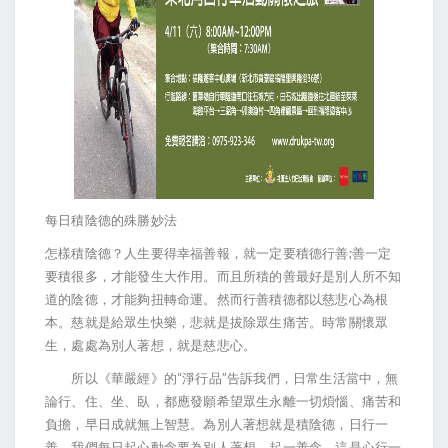
每日積陰德的殊勝妙法
;
怎樣積陰德？人生要得幸福善報，就一定要積德行善
善一定
要積很多，才能發生大作用。而且所積的善最好是別人所不知
道的陰德，才能夠扭轉命運。然而行善積德都以慈悲心為根
本。慈就是給眾生快樂，悲就是拔除眾生痛苦。時常關懷眾
生，處處為別人著想，就是慈悲心。
“
”
所以《華嚴經》的
淨行品
告訴我們，日常生活當中，無
論行、住、坐、臥，都應發願希望眾生永離一切煩惱、痛苦和
負擔，早日成就無上智慧。為別人著想就是積陰德，日行一
善。我們每日起心動念要為別人著想，起一善念，這是心行一