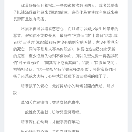
你最好每個月都撥出一些錢來救濟窮困的人。或者鼓勵孩
子以補滿儲蓄的錢來買動物放生。這些作為會使你今生或來生
長壽而且沒有病痛。
吃素不但可以培養慈悲心，而且還可以減少殺生所帶來的
“
”
“
”
;
惡業。假如你不能吃長素，最好在
六齋日
或
十齋日
吃素
或
“
”(
者吃
三淨肉
動物被殺時你沒有聽到它的叫聲，也沒有看見它
)
的死亡，同時不是別人專為你殺的
。你要改造自己短命夭折
的厄運，至少必須先做到不傷物命。所以先聖先賢一再告誡我
“
”
“
”
“
們
君子遠庖廚
、
聞其聲不忍食其肉
，又說：
口腹須臾間，
”
福禍相倚伏。
吃一頓飯的時間雖然極為短暫，可是當我們用
筷子夾菜或夾肉時，心中就已經種下凶吉福禍的種子了。
培養孩子的愛心，最好從幼小的時候就開始做起。所以
說：
;
萬物夭亡總痛情，雖然蟲蟻也貪生
一般性命天生就，吩咐兒童莫看輕。
;
培養深仁在幼時，才能享壽百年期
殺心好比慈心換，莫向春林折嫩枝。