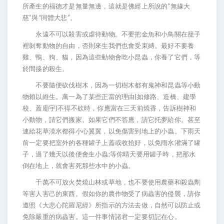
“
所產生的福德才是無量無邊，這就是佛經上所說的
無緣大
”
“
”
慈
與
同體大悲
。
永遠不可以殺害或虐待動物。不要把金魚和小鳥關在籠子
裡剝奪動物的自由，否則來生我們也會受束縛。最好不要養
雞、鴨、狗、貓，因為這些動物會吃小昆蟲，你養了它們，等
於間接的殺生。
不要隨便砍伐樹木，因為一切樹木都有鬼神和昆蟲等小動
(
物賴以維生。萬一為了某些正當的理由
如修路、造橋、建學
)
校、蓋廟宇
不得不砍時，你應當在三天前燒香，告訴樹神和
小動物，請它們搬家。如果它們不答應，請它托夢給你。甚至
連給花草澆水都得小心翼翼，以免傷害到地上的小蟲。下雨天
前一定要把室外的各種罐子上蓋或收拾好，以免雨水灌滿了罐
;
子，過了幾天以後便會生小蟲
等你晴天要用罐子時，把那水
倒在地上，就會害死那些水中的小蟲。
千萬不可放火焚燒山林或草地，也不要使用農藥和殺蟲劑
等害人害己的東西。假如你的農作物受了病蟲害的侵襲，請你
遵照《大悲心陀羅尼經》所指示的方法去做，自然可以防止或
免除嚴重的病蟲害。這一件事情諸君一定要切記在心。