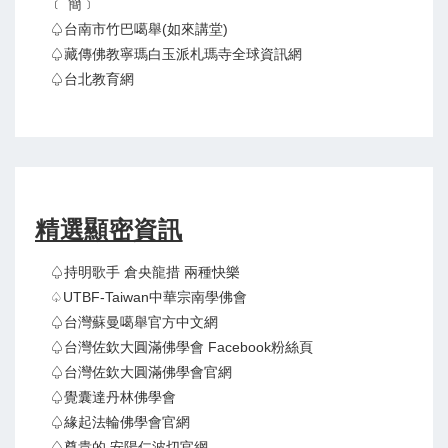
﹝ 簡﹞
♤台南市竹巴噶舉(如來講堂)
♤藏傳佛教寧瑪白玉派札瑪寺全球資訊網
♤台北教育網
精選顯密資訊
♤持明歌手 倉央龍措 兩種快樂
♤UTBF-Taiwan中華宗南學佛會
♤台灣蘇曼噶舉官方中文網
♤台灣佐欽大圓滿佛學會 Facebook粉絲頁
♤台灣佐欽大圓滿佛學會官網
♤覺囊達丹林佛學會
♤緣起法輪佛學會官網
♤尊貴的 安陽仁波切官網