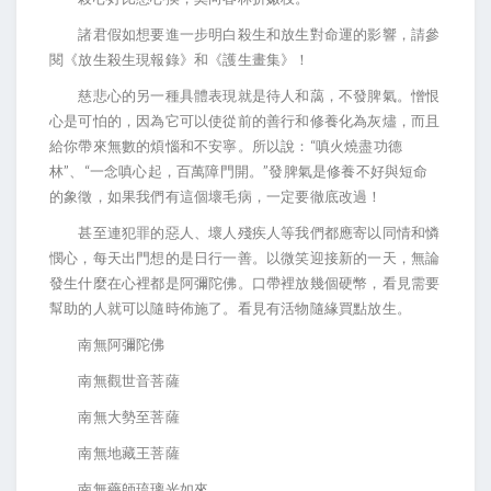
諸君假如想要進一步明白殺生和放生對命運的影響，請參
閱《放生殺生現報錄》和《護生畫集》！
慈悲心的另一種具體表現就是待人和藹，不發脾氣。憎恨
心是可怕的，因為它可以使從前的善行和修養化為灰燼，而且
“
給你帶來無數的煩惱和不安寧。所以說：
嗔火燒盡功德
”
“
”
林
、
一念嗔心起，百萬障門開。
發脾氣是修養不好與短命
的象徵，如果我們有這個壞毛病，一定要徹底改過！
甚至連犯罪的惡人、壞人殘疾人等我們都應寄以同情和憐
憫心，每天出門想的是日行一善。以微笑迎接新的一天，無論
發生什麼在心裡都是阿彌陀佛。口帶裡放幾個硬幣，看見需要
幫助的人就可以隨時佈施了。看見有活物隨緣買點放生。
南無阿彌陀佛
南無觀世音菩薩
南無大勢至菩薩
南無地藏王菩薩
南無藥師琉璃光如來