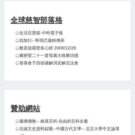
全球慈智部落格
♤生活百寶箱-中時電子報
♤四加行--寧瑪巴蓮師傳承
♤般若波羅密多心經 2008/12/28
♤藏密聖二十一度母廣大殊勝功德
♤替身食子四佰禳解消災解厄法會
贊助網站
♤藏傳佛教-- 維基百科‧自由的百科全書
♤在線文史資料綜匯--中國古代文學-- 北京大學中文論壇