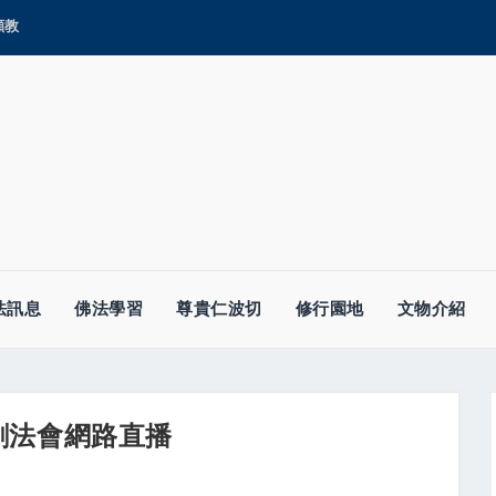
顯教
法訊息
佛法學習
尊貴仁波切
修行園地
文物介紹
剛法會網路直播