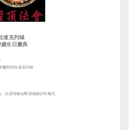
拉達克列城
9
歲生日慶典
9
米爾邦的拉達克列城
地，以及時輪金剛壇城鋪沙等儀式。