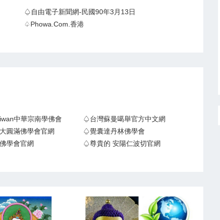
♤自由電子新聞網-民國90年3月13日
♤Phowa.com.香港
Taiwan中華宗南學佛會
♤台灣蘇曼噶舉官方中文網
大圓滿佛學會官網
♤覺囊達丹林佛學會
佛學會官網
♤尊貴的 安陽仁波切官網