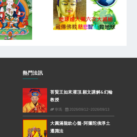
熱門法訊
菩賢王如來灌頂.願文講解&幻輪
教授
寧瑪
2026/09/12~2026/09/13
大圓滿龍欽心髓-阿彌陀佛淨土
遷識法