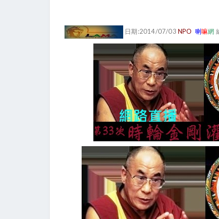
日期:2014/07/03
NPO
喇
嘛
網