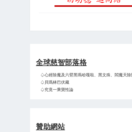
全球慈智部落格
♤心經除魔及六臂黑瑪哈嘎啦、黑文殊、閻魔天除
♤貝瑪林巴伏藏
♤究竟一乘寶性論
贊助網站