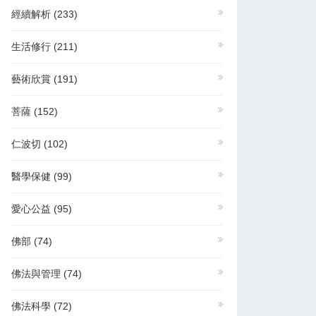
經續解析
(233)
生活修行
(211)
藝術欣賞
(191)
菩薩
(152)
仁波切
(102)
醫學保健
(99)
愛心公益
(95)
佛部
(74)
佛法與管理
(74)
佛法科學
(72)