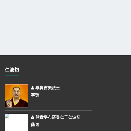
仁波切
尊貴吉美法王
寧瑪
尊貴堪布羅登仁千仁波切
薩迦