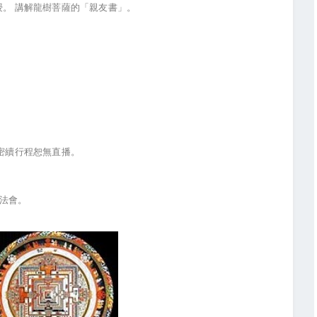
授。
講解龍樹菩薩的「親友書」。
。
。
密續行程恕無直播。
法會。