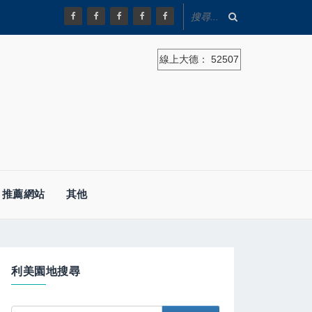
線上大德：
52507
推薦網站
其他
利美園地搜尋