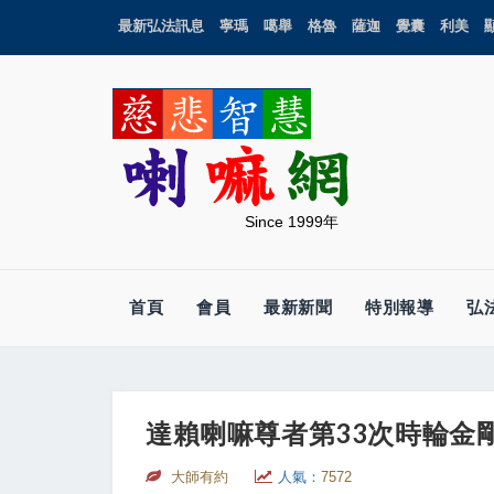
最新弘法訊息
寧瑪
噶舉
格魯
薩迦
覺囊
利美
Since 1999年
首頁
會員
最新新聞
特別報導
弘
達賴喇嘛尊者第33次時輪金
大師有約
人氣：
7572