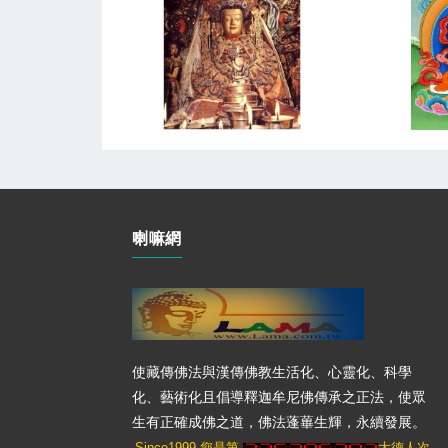
喇嘛網
使藏傳佛法與漢傳佛教生活化、心靈化、科學
化、藝術化且倡導釋迦牟尼佛傳承之正法，使眾
生有正確成佛之道，佛法蓬蓽生輝，永續發展。
Since1999 您是第
大德人次