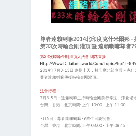
2014
-
尊者達賴喇嘛
北印度克什米爾邦
33
7
第
次時輪金剛灌頂
暨
達賴喇嘛尊者
33
網路
第
次時輪金剛灌頂大法會
直播
Http://www.dalailamaworld.com/topic.php?t=84
2014
7
3-13
年
月
日
為期十天，於印度北部查謨－克什
尊者達賴喇嘛傳授時輪金剛灌頂。
法會行程：
7
3-5
月
日：達賴喇嘛主持時輪金剛前行修法、淨化場
:
10:00 -
11:00
台灣、香港、北京時間
上午
上午
7
6
79
月
日：尊者達賴喇嘛
歲生日慶祝會
。
:
08:00 -
08:45
台灣、香港、北京時間
上午
上午