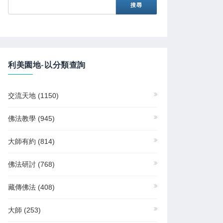
利美園地-以分類查詢
交流天地
(1150)
佛法教學
(945)
大師有約
(814)
佛法研討
(768)
藏傳佛法
(408)
大師
(253)