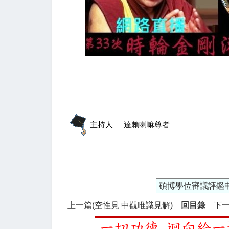
主持人
達賴喇嘛尊者
碩博學位審議評鑑
上一篇(空性見 中觀唯識見解)
回目錄
下一