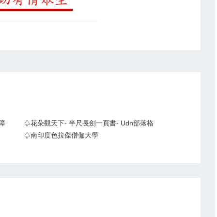
障
♤花朵觀天下- 半尺長劍一頁書- Udn部落格
♤南印度色拉傑僧伽大學