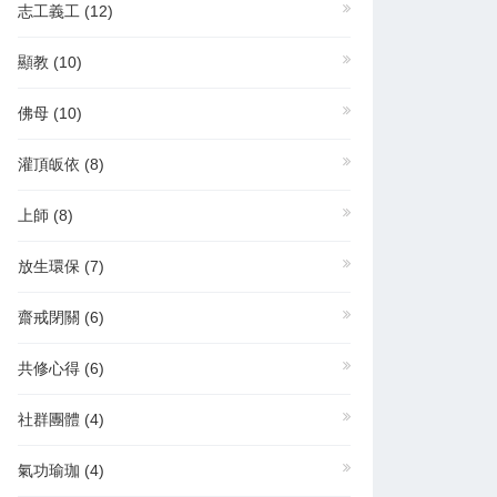
志工義工
(12)
顯教
(10)
佛母
(10)
灌頂皈依
(8)
上師
(8)
放生環保
(7)
齋戒閉關
(6)
共修心得
(6)
社群團體
(4)
氣功瑜珈
(4)