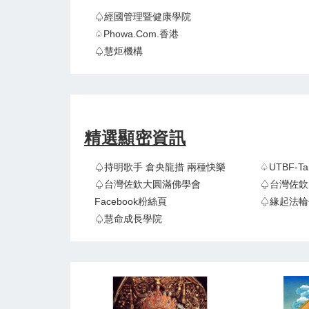
♤經國管理暨健康學院
♤Phowa.com.香港
♤慧炬機構
精選顯密資訊
♤持明歌手 倉央龍措 兩種快樂
♤UTBF-
♤台灣佐欽大圓滿佛學會
♤台灣佐欽
Facebook粉絲頁
♤緣起法輪
♤慧命成長學院