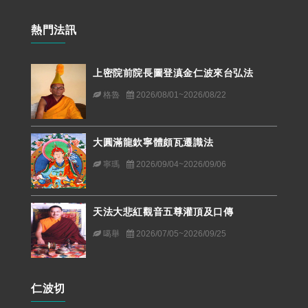
熱門法訊
上密院前院長圖登滇金仁波來台弘法
格魯
2026/08/01~2026/08/22
大圓滿龍欽寧體頗瓦遷識法
寧瑪
2026/09/04~2026/09/06
天法大悲紅觀音五尊灌頂及口傳
噶舉
2026/07/05~2026/09/25
仁波切