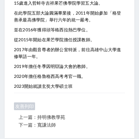
15歲進入哲蚌寺吉祥果芒佛學院學習五大論。
在此學院五部大論圓滿畢業後，2011年開始參加「格登
善承最高佛學院」舉行六年的統一嚴考。
並在2016年獲得頭等格西拉熱巴學位。
從2015年開始在果芒學院擔任授課教師。
2017年由觀音尊者的辦公室特派，前往高雄中山大學進
修華語一年。
2019年擔任冬季因明辯論大會的教師。
2020年擔任格魯格西高考考官一職。
2023開始就讀玄奘大學碩士班
友善列印
上一篇：持明佛教學苑
下一篇：寬謙法師