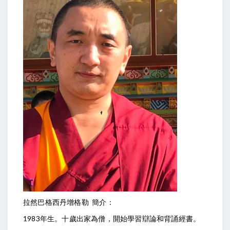
拉然巴格西丹增格勒 簡介：
1983年生。十歲出家為僧，開始學習辯論和背誦經書。