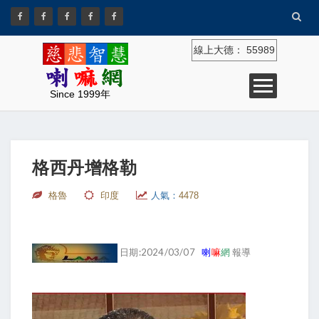
線上大德：
55989
Since 1999年
格西丹增格勒
格魯
印度
人氣：
4478
日期:2024/03/07
喇
嘛
網
報導