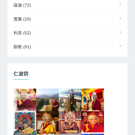
薩迦
(72)
覺囊
(10)
利美
(52)
顯教
(61)
仁波切