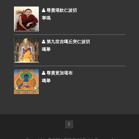
尊貴堪欽仁波切
寧瑪
第九世吉噶丘突仁波切
噶舉
尊貴更加堪布
噶舉