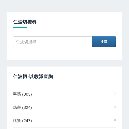
仁波切搜尋
仁波切-以教派查詢
寧瑪
(303)
噶舉
(324)
格魯
(247)