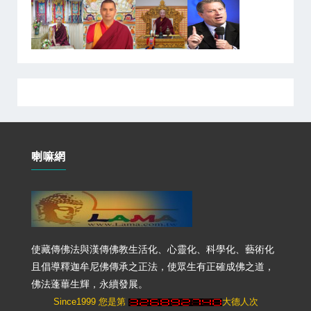
喇嘛網
使藏傳佛法與漢傳佛教生活化、心靈化、科學化、藝術化
且倡導釋迦牟尼佛傳承之正法，使眾生有正確成佛之道，
佛法蓬蓽生輝，永續發展。
Since1999 您是第
大德人次