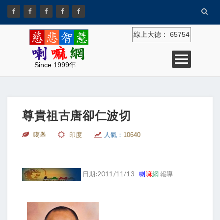
線上大德：
65754
Since 1999年
尊貴祖古唐卻仁波切
噶舉
印度
人氣：
10640
日期:2011/11/13
喇
嘛
網
報導