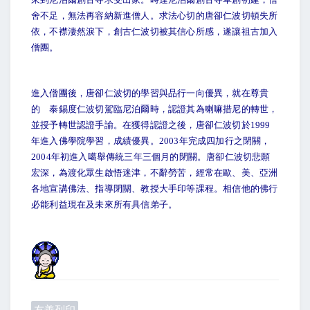
舍不足，無法再容納新進僧人。求法心切的唐卻仁波切頓失所
依，不襟淒然淚下，創古仁波切被其信心所感，遂讓祖古加入
僧團。
進入僧團後，唐卻仁波切的學習與品行一向優異，就在尊貴
的 泰錫度仁波切駕臨尼泊爾時，認證其為喇嘛措尼的轉世，
並授予轉世認證手諭。在獲得認證之後，唐卻仁波切於
1999
年進入佛學院學習，成績優異。
2003
年完成四加行之閉關，
2004
年初進入噶舉傳統三年三個月的閉關。唐卻仁波切悲願
宏深，為渡化眾生啟悟迷津，不辭勞苦，經常在歐、美、亞洲
各地宣講佛法、指導閉關、教授大手印等課程。相信他的佛行
必能利益現在及未來所有具信弟子。
友善列印