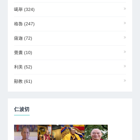
噶舉
(324)
格魯
(247)
薩迦
(72)
覺囊
(10)
利美
(52)
顯教
(61)
仁波切