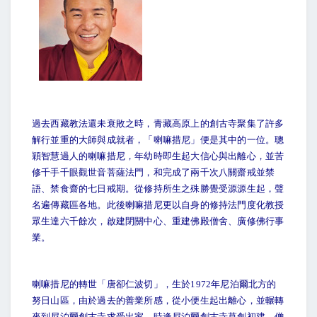
過去西藏教法還未衰敗之時，青藏高原上的創古寺聚集了許多
解行並重的大師與成就者，「喇嘛措尼」便是其中的一位。聰
穎智慧過人的喇嘛措尼，年幼時即生起大信心與出離心，並苦
修千手千眼觀世音菩薩法門，和完成了兩千次八關齋戒並禁
語、禁食齋的七日戒期。從修持所生之殊勝覺受源源生起，聲
名遍傳藏區各地。此後喇嘛措尼更以自身的修持法門度化教授
眾生達六千餘次，啟建閉關中心、重建佛殿僧舍、廣修佛行事
業。
喇嘛措尼的轉世「唐卻仁波切」，生於
1972
年尼泊爾北方的
努日山區，由於過去的善業所感，從小便生起出離心，並輾轉
來到尼泊爾創古寺求受出家。時逢尼泊爾創古寺草創初建，僧