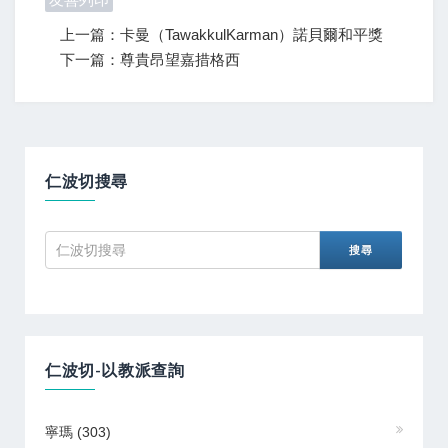
上一篇：卡曼（TawakkulKarman）諾貝爾和平獎
下一篇：尊貴昂望嘉措格西
仁波切搜尋
仁波切-以教派查詢
寧瑪
(303)