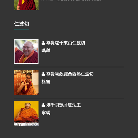
仁波切
尊貴堪千東由仁波切
噶舉
尊貴噶欽羅桑西熱仁波切
格魯
堪千貝瑪才旺法王
寧瑪