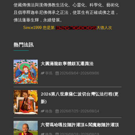
使藏傳佛法與漢傳佛教生活化、心靈化、科學化、藝術化
且倡導釋迦牟尼佛傳承之正法，使眾生有正確成佛之道，
佛法蓬蓽生輝，永續發展。
Since1999 您是第
大德人次
熱門法訊
大圓滿龍欽寧體頗瓦遷識法
寧瑪
2026/09/04~2026/09/06
2026第八世康薩仁波切台灣弘法行程(更
新)
格魯
2026/07/25~2026/08/14
六臂瑪哈嘎拉隨許灌頂&閻魔敵隨許灌頂
格魯
2026/08/18~2026/08/19