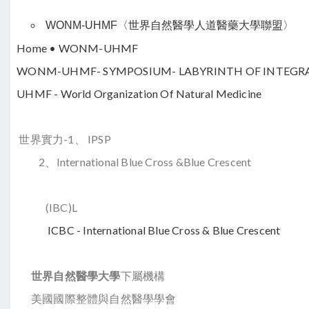
WONM-UHMF〈世界自然醫學人道醫藥大學聯盟〉
Home • WONM-UHMF
WONM-UHMF- SYMPOSIUM- LABYRINTH OF INTEGRATI
UHMF - World Organization Of Natural Medicine
世界實力-1、 IPSP
2、International Blue Cross &Blue Crescent
(IBC)L
ICBC - International Blue Cross & Blue Crescent
世界自然醫學大學
下屬機構
美國國際整體與自然醫學學會