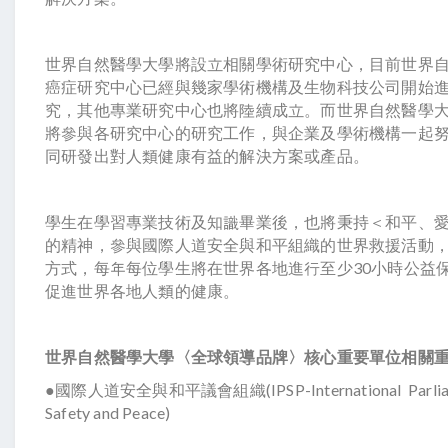
世界自然醫學大學將設立相關學術研究中心，目前世界
癌症研究中心已經與幾家學術機構及生物科技公司開始
究，其他專業研究中心也將陸續成立。而世界自然醫學
將參與各研究中心的研究工作，與企業及學術機構一起
同研發出對人類健康有益的解決方案或產品。
學生在學習專業技術及知識畢業後，也將秉持＜和平、
的精神，參與國際人道安全與和平組織的世界救援活動
方式，每年每位學生將在世界各地進行至少30小時公益
促進世界各地人類的健康。
世界自然醫學大學
〈全球領導品牌〉
核心
重要
單位
相關
●國際人道安全與和平議會組織(IPSP-International Parliam
Safety and Peace)