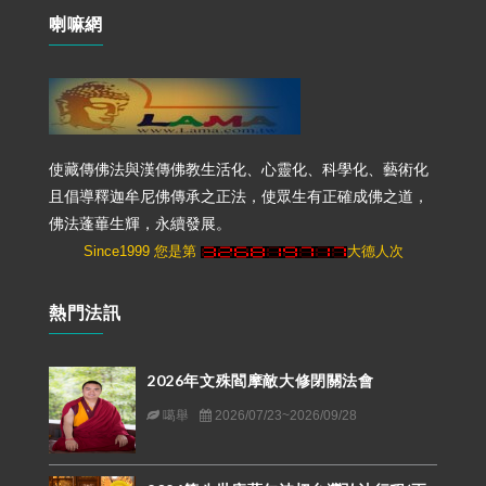
喇嘛網
使藏傳佛法與漢傳佛教生活化、心靈化、科學化、藝術化
且倡導釋迦牟尼佛傳承之正法，使眾生有正確成佛之道，
佛法蓬蓽生輝，永續發展。
Since1999 您是第
大德人次
熱門法訊
2026年文殊閻摩敵大修閉關法會
噶舉
2026/07/23~2026/09/28