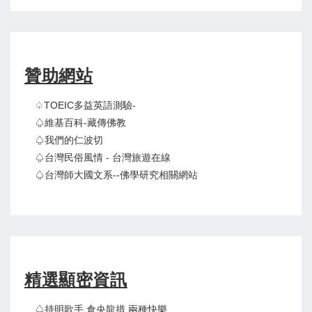
贊助網站
♤TOEIC多益英語測驗-
♤維基百科-藏傳佛教
♤我們的仁波切
♤台灣民俗風情 - 台灣旅遊在線
♤台灣師大國文系--佛學研究相關網站
精選顯密資訊
♤持明歌手 倉央龍措 兩種快樂