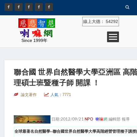
線上大德：
54292
Since 1999年
聯合國 世界自然醫學大學亞洲區 高
理碩士班暨種子師 開課 ！
論文著作
人氣：
7771
日期:2012/09/21
NPO
喇
嘛
網
編輯部 報導
全球最著名自然醫學--聯合國世界自然醫學大學高階經營管理種子講