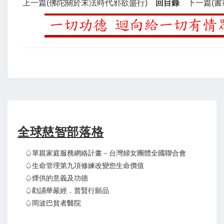
上一篇(佛陀關於末法時代邪欲盛行)
回目錄
下一篇(書
全球慈智部落格
♤單親家庭服務網絡計畫－台灣婦女團體全國聯合會
♤生命管理第九項修練改變您生命價值
♤煙供的意義及功德
♤勸誦華嚴經．普賢行願品
♤岡波巴貧者醫院