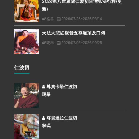
2026第八世康薩仁波切台灣弘法行程(更
新)
格魯
2026/07/25~2026/08/14
天法大悲紅觀音五尊灌頂及口傳
噶舉
2026/07/05~2026/09/25
仁波切
尊貴卡塔仁波切
噶舉
尊貴達拉仁波切
寧瑪