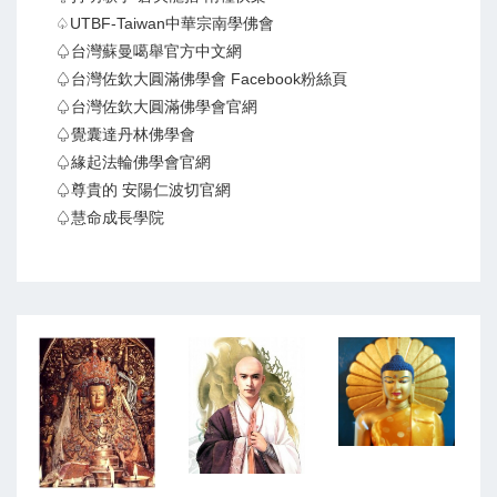
♤UTBF-Taiwan中華宗南學佛會
♤台灣蘇曼噶舉官方中文網
♤台灣佐欽大圓滿佛學會 Facebook粉絲頁
♤台灣佐欽大圓滿佛學會官網
♤覺囊達丹林佛學會
♤緣起法輪佛學會官網
♤尊貴的 安陽仁波切官網
♤慧命成長學院