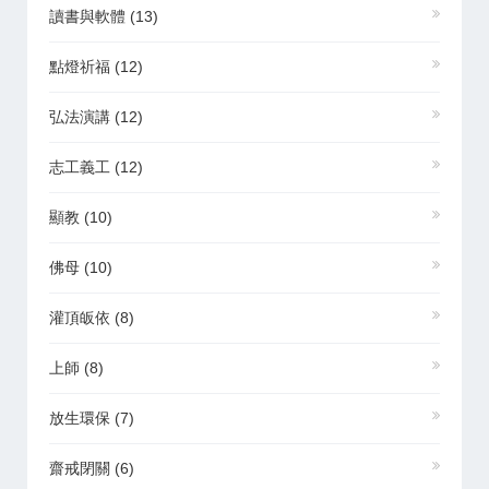
讀書與軟體
(13)
點燈祈福
(12)
弘法演講
(12)
志工義工
(12)
顯教
(10)
佛母
(10)
灌頂皈依
(8)
上師
(8)
放生環保
(7)
齋戒閉關
(6)