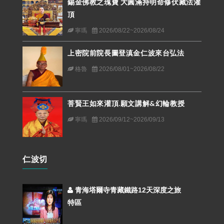
錫金佛教之瑰寶 大圓滿持明命修伏藏法灌
頂
寧瑪
2026/08/22~2026/08/24
上密院前院長圖登滇金仁波來台弘法
格魯
2026/08/01~2026/08/22
菩賢王如來灌頂.願文講解&幻輪教授
寧瑪
2026/09/12~2026/09/13
仁波切
青海塔爾寺青藏鐵路12天深度之旅
特區