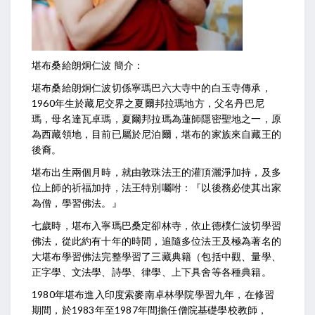
堪布桑給朗炯仁波 簡介：
堪布桑給朗炯仁波切係寧瑪巴六大寺中的白玉寺傳承，
1960年生於藏尼交界之夏爾邦拉瑪地方，父名丹巴尼
瑪，母名達瓦卓瑪，夏爾邦拉瑪為蓮師隱密聖地之一，原
為西藏領地，目前已屬於尼泊爾，堪布的家族來自藏王的
後裔。
堪布出生兩個月時，就由敦珠法王的灌頂灑淨加持，及多
位上師的祈福加持，法王特別囑咐：『以後務必使其出家
為僧，學習佛法。』
七歲時，堪布入寧瑪巴桑定卻林寺，依止德樸仁波切學習
佛法，從此約有十年的時間，追隨多位法王及極為著名的
大堪布學習佛法完整學習了三藏典籍（包括中觀、量學、
正字學、文法學、詩學、律學、上下具舍等各種典籍。
1980年堪布進入印度索麥南卓林學院學習九年，在修習
期間，於1983年至1987年間擔任僧院基礎學校教師，