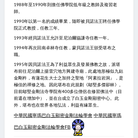
1988年至1990年則擔任佛學院低年級之教師及複習老
師。
1990年以第一名的成績畢業，隨即被貝諾法王聘任佛學
院正式教授，任教三年。
1993年經貝諾法王允許至尼泊爾協謙寺任教一年。
1994年再次回南卓林寺任教，蒙貝諾法王頒受堪布之
職。
1995年因貝諾法王為了利益眾生及發展佛教之故，派堪
布前往尼泊爾上揚雷穴地方興建寺廟，此處地形極似九鈷
金剛杵，有蓮花生大士之加持之聖地『阿素拉岩洞』，是
極佳的禪修之地。因此堪布在此規劃《鄔堅多傑卻林》。
目前鄔堅金剛法寺學院有400多位僧侶在修習佛法中（目
前還在增加中），並在台成立了白玉金剛顯密中心。此
外，堪布也在世界各地弘法，利益有緣眾生。
中華民國寧瑪巴白玉顯密金剛法輪學會
中華民國寧瑪
巴白玉顯密金剛法輪學會FB