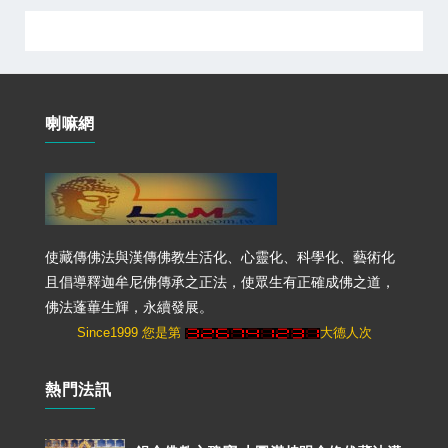
喇嘛網
使藏傳佛法與漢傳佛教生活化、心靈化、科學化、藝術化
且倡導釋迦牟尼佛傳承之正法，使眾生有正確成佛之道，
佛法蓬蓽生輝，永續發展。
Since1999 您是第
大德人次
熱門法訊