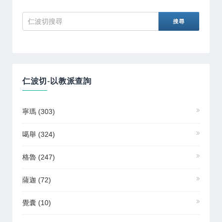
仁波切-以教派查詢
寧瑪
(303)
噶舉
(324)
格魯
(247)
薩迦
(72)
覺囊
(10)