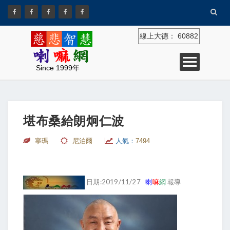
線上大德：
60882
Since 1999年
堪布桑給朗炯仁波
寧瑪
尼泊爾
人氣：
7494
日期:2019/11/27
喇
嘛
網
報導