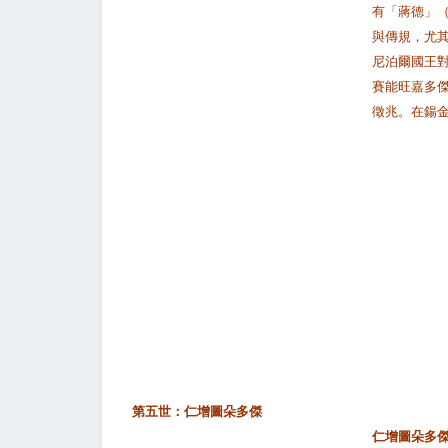
有「蔣德」
與傳規，尤
尼泊爾國王
賽能旺嘉多
徵兆。在鍚
第五世：仁增圖朵多傑
仁增圖朵多