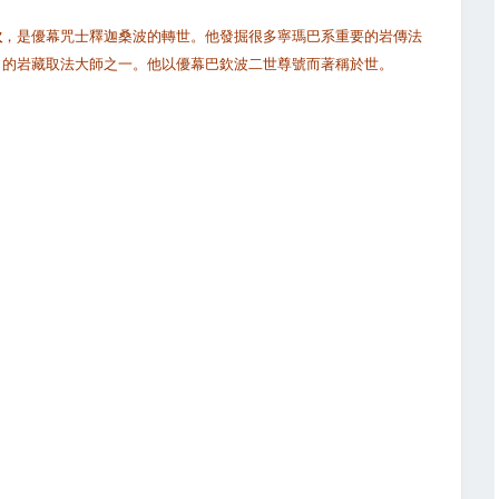
欽
，是優幕咒士釋迦桑波的轉世。他發掘很多寧瑪巴系重要的岩傳法
名的岩藏取法大師之一。他以優幕巴欽波二世尊號而著稱於世。