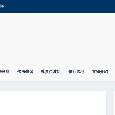
顯教
法訊息
佛法學習
尊貴仁波切
修行園地
文物介紹