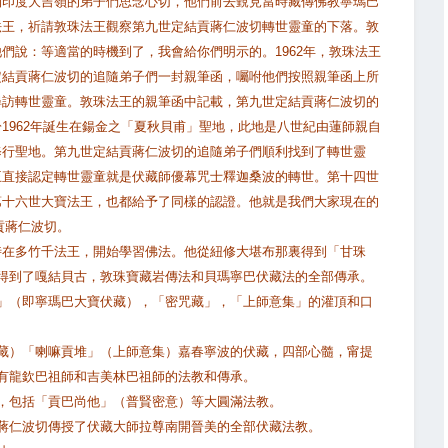
到印度大吉嶺的弟子們思念心切，他們前去覲見當時藏傳佛教寧瑪巴
法王，祈請敦珠法王觀察第九世定結貢蔣仁波切轉世靈童的下落。敦
們說：等適當的時機到了，我會給你們明示的。1962年，敦珠法王
定結貢蔣仁波切的追隨弟子們一封親筆函，囑咐他們按照親筆函上所
尋訪轉世靈童。敦珠法王的親筆函中記載，第九世定結貢蔣仁波切的
1962年誕生在鍚金之「夏秋貝甫」聖地，此地是八世紀由蓮師親自
修行聖地。第九世定結貢蔣仁波切的追隨弟子們順利找到了轉世靈
王直接認定轉世靈童就是伏藏師優幕咒士釋迦桑波的轉世。第十四世
第十六世大寶法王，也都給予了同樣的認證。他就是我們大家現在的
結貢蔣仁波切。
時在多竹千法王，開始學習佛法。他從紐修大堪布那裏得到「甘珠
得到了嘎結貝古，敦珠寶藏岩傳法和貝瑪寧巴伏藏法的全部傳承。
」（即寧瑪巴大寶伏藏），「密咒藏」，「上師意集」的灌頂和口
藏）「喇嘛貢堆」（上師意集）嘉春寧波的伏藏，四部心髓，甯提
有龍欽巴祖師和吉美林巴祖師的法教和傳承。
，包括「貢巴尚他」（普賢密意）等大圓滿法教。
蔣仁波切傳授了伏藏大師拉尊南開晉美的全部伏藏法教。