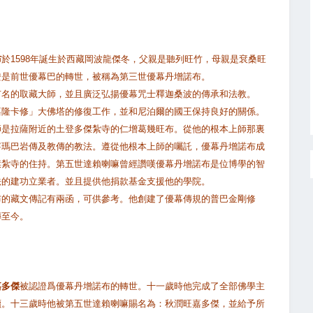
布
於1598年誕生於西藏岡波龍傑冬，父親是聽列旺竹，母親是袞桑旺
證是前世優幕巴的轉世，被稱為第三世優幕丹增諾布。
有名的取藏大師，並且廣泛弘揚優幕咒士釋迦桑波的傳承和法教。
嘉隆卡修」大佛塔的修復工作，並和尼泊爾的國王保持良好的關係。
師是拉薩附近的土登多傑紮寺的仁增葛幾旺布。從他的根本上師那裏
寧瑪巴岩傳及教傳的教法。遵從他根本上師的囑託，優幕丹增諾布成
傑紮寺的住持。第五世達賴喇嘛曾經讚嘆優幕丹增諾布是位博學的智
法的建功立業者。並且提供他捐款基金支援他的學院。
布的藏文傳記有兩函，可供參考。他創建了優幕傳規的普巴金剛修
傳至今。
嘉多傑
被認證爲優幕丹增諾布的轉世。十一歲時他完成了全部佛學主
讀。十三歲時他被第五世達賴喇嘛賜名為：秋潤旺嘉多傑，並給予所