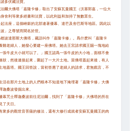
等諸多伏藏法寶。
尼泊爾大佛塔「嘉隆卡修」取出了安蘇瓦曼國王（沃塞郭嘉，一位大
肉身舍利等衆多經書和法寶，以此利益和加持了無數眾生。
升起法座，這個峽穀的北部連著優幕、達芒及舍巴斯等地區。因此以
桑波」之尊號而聞名於世。
滿都波達那斯大佛塔，藏語叫作「嘉隆卡修」。爲什麽叫「嘉隆卡
養雞老婦人，她發心要建一座佛塔。她去王宮請求國王賜一塊地給
一張牛皮大小就可以了。」國王認爲一張牛皮的大小地，面積不會
條狀，然後連接起來，圍起了一大片土地。當佛塔蓋起來後，有人
土地蓋塔。國王回答說，當初答應了老婦人的請求，君無戲言，不
生活在那片土地上的人們根本不知道地下掩埋著「嘉隆卡修」大佛
釋迦桑波發掘出來。
優幕咒士釋迦桑波前往尼泊爾，找到了「嘉隆卡修」大佛塔的所在
見了天日。
有衆多的觀世音菩薩的修法，還有大修行成就者安蘇瓦曼國王的肉