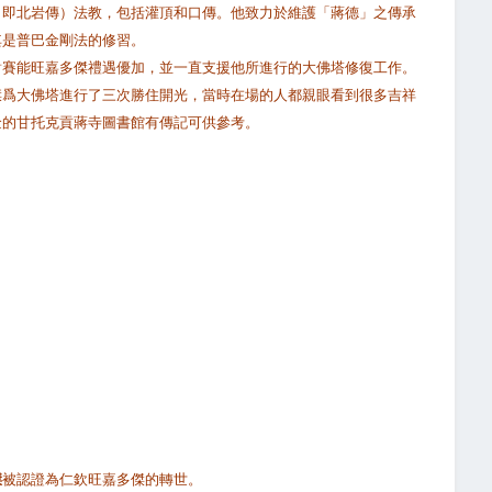
（即北岩傳）法教，包括灌頂和口傳。他致力於維護「蔣德」之傳承
其是普巴金剛法的修習。
對賽能旺嘉多傑禮遇優加，並一直支援他所進行的大佛塔修復工作。
傑爲大佛塔進行了三次勝住開光，當時在場的人都親眼看到很多吉祥
金的甘托克貢蔣寺圖書館有傳記可供參考。
傑
被認證為仁欽旺嘉多傑的轉世。