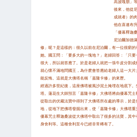
高波嘎朋」
後來，他從
成就者）的
他在喜連布
「優幕釋迦
尼泊爾加德
修」呢？是這樣的：很久以前在尼泊爾，有一位很窮的
她。國王問：「要多大的一塊地？」老婦回答：「只要
很大，所以就答應了。於是老婦人就把一張牛皮分割成
就心懷不滿地問國王，為什麽會答應給老婦人這一大片
能反悔。這就是大佛塔名稱「嘉隆卡修」的來歷。
經過許多世紀後，這座佛塔被風沙泥土掩埋在地底下。
塔。蓮花生大師預言「嘉隆卡修」大佛塔將由優幕咒士
從取出的伏藏法寶中得到了大佛塔所在處的導示，於是
地，從地下把佛塔發掘出來，使「嘉隆卡修」大佛塔重
優幕咒士釋迦桑波從大佛塔中取出了很多的法寶，其中
身舍利等。這種舍利至今已經非常稀有了。