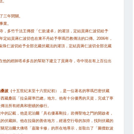
法。
成了三年閉關。
的事業。
頂寺，多竹千法王傳授「仁欽逮卓」的灌頂，定結貢蔣仁波切給予
9年定結貢蔣仁波切也在東不丹給予寧瑪巴教傳法的口傳。2006年，
紮珠仁波切給予全部北藏伏藏法的灌頂，定結貢蔣仁波切全部北藏
在他的經師塔卓多吉的幫助下建立了貢蔣寺，寺中現在有上百位出
迦桑波（
十五世紀末至十六世紀初），是一位著名的寧瑪巴密伏藏
於西藏桑區「拉朵羅準巴總」地方。他有十分優秀的天資，完成了寧
教傳法所有經典和密續的修行。
藏中的記載，他是尼泊爾「具右優幕剛拉」岩傳聖地之門的開啟者，
藏的伏藏師。他在拉薩的善依地方，經過空行母的加持，找到伏藏的
有關尼泊爾大佛塔「嘉隆卡修」的所在地導示，並取出了「圖傑欽波