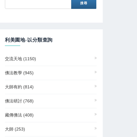
利美園地-以分類查詢
交流天地
(1150)
佛法教學
(945)
大師有約
(814)
佛法研討
(768)
藏傳佛法
(408)
大師
(253)