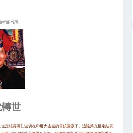
編輯部 報導
代轉世
第九世定結貢蔣仁波切在印度大吉嶺的貢鎮圓寂了。追隨第九世定結貢