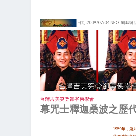
日期:2009/07/04 NPO
喇嘛網 
台灣吉美突登卻寧佛學會
幕咒士釋迦桑波之歷
今世定結貢蔣仁波切的簡介 (第十世) ：
1959年，