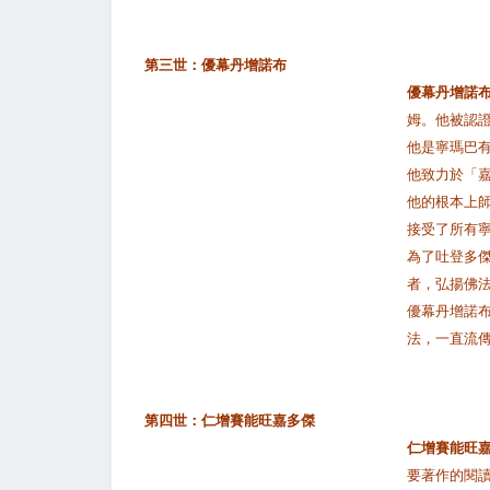
第三世：優幕丹增諾布
優幕丹增諾
姆。他被認
他是寧瑪巴
他致力於「
他的根本上
接受了所有
為了吐登多
者，弘揚佛
優幕丹增諾
法，一直流
第四世：仁增賽能旺嘉多傑
仁增賽能旺
要著作的閱