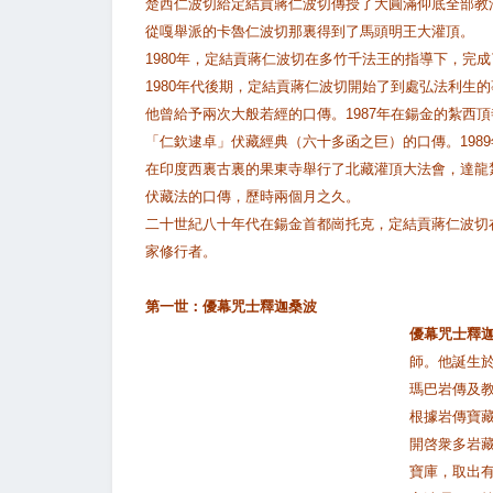
楚西仁波切給定結貢蔣仁波切傳授了大圓滿仰底全部教
從嘎舉派的卡魯仁波切那裏得到了馬頭明王大灌頂。
1980年，定結貢蔣仁波切在多竹千法王的指導下，完
1980年代後期，定結貢蔣仁波切開始了到處弘法利生
他曾給予兩次大般若經的口傳。1987年在鍚金的紮西
「仁欽逮卓」伏藏經典（六十多函之巨）的口傳。198
在印度西裏古裏的果東寺舉行了北藏灌頂大法會，達龍
伏藏法的口傳，歷時兩個月之久。
二十世紀八十年代在鍚金首都崗托克，定結貢蔣仁波切
家修行者。
第一世：優幕咒士釋迦桑波
優幕咒士釋
師。他誕生
瑪巴岩傳及
根據岩傳寶
開啓衆多岩
寶庫，取出