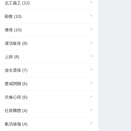
志工義工
(12)
顯教
(10)
佛母
(10)
灌頂皈依
(8)
上師
(8)
放生環保
(7)
齋戒閉關
(6)
共修心得
(6)
社群團體
(4)
氣功瑜珈
(4)