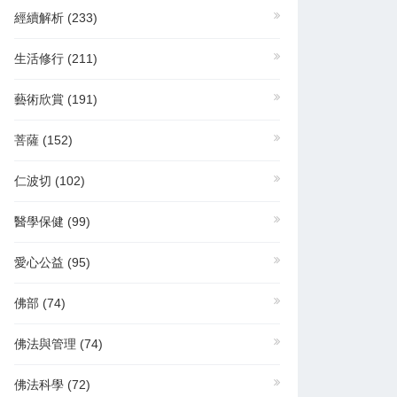
經續解析
(233)
生活修行
(211)
藝術欣賞
(191)
菩薩
(152)
仁波切
(102)
醫學保健
(99)
愛心公益
(95)
佛部
(74)
佛法與管理
(74)
佛法科學
(72)