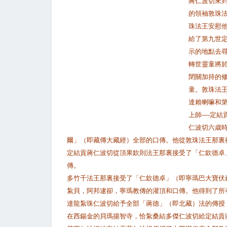
蔣仁波切來
的領袖敦珠
珠法王安慰他
給了第九世
示的地點去
轉世靈童將於
閉關加持的
童。敦珠法
達賴喇嘛和
上師----定
仁波切六歳
爾」（即藏傳大藏經）全部的口傳。他從敦珠法王那裏
定結貢蔣仁波切從頂果欽則法王那裏接受了「仁欽德卓
傳。
多竹千法王那裏接受了「仁欽德卓」（即寧瑪巴大寶伏
紮貝，阿邦逮卻，寧瑪教傳的灌頂和口傳。他得到了所
達龍紮珠仁波切給予全部「蔣德」（即北藏）法的傳授
在西鍚金的貝瑪揚智寺，恰紮桑結多傑仁波切給定結貢