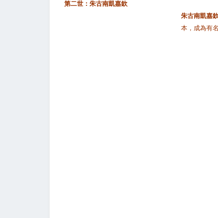
第二世：
朱古南凱嘉欽
朱古南凱嘉
本，成為有