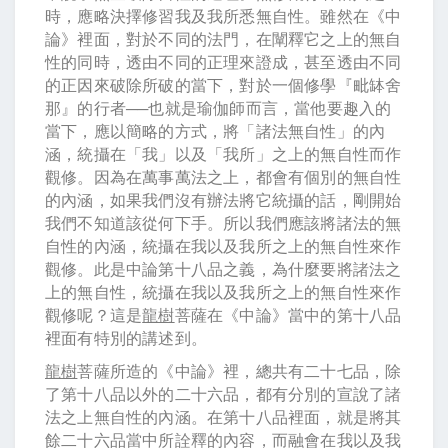
時，應略決擇修習我及我所悉無自性。雖然在《中
論》裡面，對於不同的法門，在闡釋它之上的無自
性的同時，透由不同的正理來證成，甚至透由不同
的正因來破除所破的當下，對於一個修學『毗缽舍
那』的行者──也就是瑜伽師而言，當他要趣入的
當下，應以簡略的方式，將「諸法無自性」的內
涵，統攝在「我」以及「我所」之上的無自性而作
觀修。因為在萬事萬法之上，都會有個別的無自性
的內涵，如果我們沒有辦法將它統攝的話，剛開始
我們不知道該從何下手。所以我們應該將諸法的無
自性的內涵，統攝在我以及我所之上的無自性來作
觀修。此是中論第十八品之義，為什麼要將諸法之
上的無自性，統攝在我以及我所之上的無自性來作
觀修呢？這是
龍樹
菩薩在《中論》當中的第十八品
裡面有特別的講述到。
龍樹
菩薩所造的《中論》裡，總共有二十七品，除
了第十八品以外的二十六品，都有分別的宣說了諸
法之上無自性的內涵。在第十八品裡面，就是將其
餘二十六品當中所詮釋的內容，而融會在我以及我