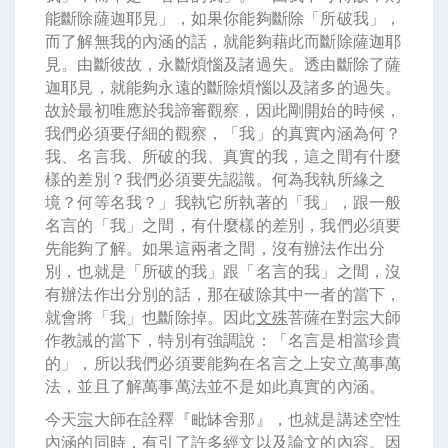
能斷除薩迦耶見」，如果你能夠斷除「所破我」，
而了解無我的內涵的話，就能夠藉此而斷除薩迦耶
見。由斷彼故，永斷煩惱及諸過失。透由斷除了薩
迦耶見，就能夠永遠的斷除煩惱以及諸多的過失。
故於最初唯應於我諦審觀察，因此剛開始的時候，
我們必須要仔細的觀察，「我」的真實內涵為何？
我、名言我、所破的我、真實的我，這之間有什麼
樣的差別？我們必須要先認識。何為我執所緣之
境？何等名我？」我執它所執著的「我」，跟一般
名言的「我」之間，有什麼樣的差別，我們必須要
先能夠了解。如果這兩者之間，沒有辦法作出分
別，也就是「所破的我」跟「名言的我」之間，沒
有辦法作出分別的話，那在破除其中一者的當下，
就會將「我」也斷除掉。因此
文殊
菩薩在對
宗
大師
作教誡的當下，特別有強調說：「名言是相當珍貴
的」，所以我們必須要能夠在名言之上安立萬事萬
法，並且了解萬事萬法並不是如此真實的內涵。
今天
宗
大師在詮釋『毗缽舍那』，也就是講述空性
內涵的同時，有引了許多經文以及論文的內容。因