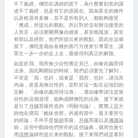
不了義經。佛陀在講經的當下，為什麼要刻意的講
述不了義經，也是有它的原因在。因為眾生的條件
以及根器有多種，並不是所有的人，都能夠接受
「應成」所提出的觀點。所以對於沒有辦法接受的
人而言，必須要闡釋像自續派，甚至唯識派，甚至
有部以及經部，他們所提出來的觀點。因此在這個
當下，佛陀是藉由各種的善巧方便來引導眾生，讓
眾生一步一步的走上去，最後得到真正的解脫。
如是於我、我所無少自性獲定見已，由修此義而得
法身。因此剛開始的時候，我們必須要先了解到，
不管是「我」也好，或者是「我所」也好，諸法其
內涵，皆是為無自性的，並對於這一點生起強烈的
定解，「由修此義而得法身」，透由修學諸法是無
自性的這個道理，能夠成辦佛陀的法身。接下來就
是引了
月稱
菩薩所造的《明顯句論》。實際上
宗
大
師他在撰寫『毗缽舍那』的過程當中，最主要所引
的經論，不外乎是
龍樹
菩薩、
月稱
菩薩以及
佛護
論
師，這些中觀師他們所作的這些論典，偶而也會引
用
清辨
論師所提出來的觀點。接下來我們就是看到