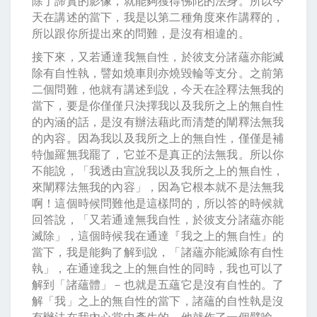
除了諦實的影像，就能夠獲得佛陀的法身。所以今
天在講述的當下，我是以第二種角度來作講釋的，
所以跟你所提出來的問難，是沒有相違的。
接下來，又若通達我無自性，於彼支分諸蘊亦能滅
除有自性執，譬如燒車則亦燒毀輪等支分。之前第
二個問難，他就有講述到說，今天在詮釋法無我的
當下，要是你僅僅只決擇我以及我所之上的無自性
的內涵的話，是沒有辦法藉此而清楚的闡釋法無我
的內容。因為我以及我所之上的無自性，僅僅是補
特伽羅無我罷了，它並不是真正的法無我。所以你
不能說，「我透由宣說我以及我所之上的無自性，
來闡釋法無我的內容」，因為它根本就不是法無我
啊！這個時候問難他是這樣問的，所以答的時候就
回答說，「又若通達無我自性，於彼支分諸蘊亦能
滅除」，這個時候我在通達『我之上的無自性』的
當下，我是能夠了解到說，「諸蘊亦能滅除有自性
執」，在通達我之上的無自性的同時，我也可以了
解到「諸蘊體」－也就是五蘊它是沒有自性的。了
解「我」之上的無自性的當下，諸蘊的自性執是沒
有辦法在我內心當中產生的。他就作了一個譬喻，