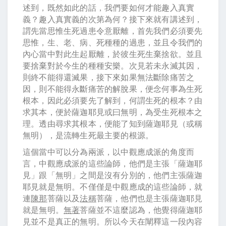
述到，既然如此的話，我們要如何才能趣入真實
義？趣入真實義的次第為何？接下來就有講述到，
謂先當思惟生死過患令意厭離，首先我們必須要先
思惟，生、老、病、死種種的過患，並且令我們的
內心當中對此生起厭離，於彼生死生棄捨欲。並且
要捨棄對於今生的種種安樂。次見若未永滅其因，
則終不能得還滅果，接下來如果無法斷除痛苦之
因，則不能得永斷痛苦的解脫果，便念何事為生死
根本，因此必須要先了解到，何謂生死的根本？由
求其本，便於薩迦耶見或曰無明，為受生死根本之
理。透由尋求其根本，便能了知到薩迦耶見（或稱
無明），是流轉生死最主要的根源。
這個當中可以分為兩派，以中觀應成派的角度而
言，中觀應成派的這些論師，他們是主張「薩迦耶
見」跟「無明」之間是沒有分別的，他們主張薩迦
耶見就是無明。不僅僅是中觀應成的這些論師，就
連
陳那
菩薩以及
法稱
菩薩，他們也是主張薩迦耶見
就是無明。
無著
菩薩並不這麼認為，他覺得薩迦耶
見並不是真正的無明。所以今天在闡釋這一段內容