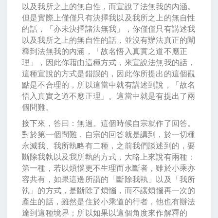
以及我所之上的無自性，而宣說了法無我的內涵。
但是實際上僅僅只有決擇我以及我所之上的無自性
的話，「亦未決擇諸法無我」，你僅僅只有講述我
以及我所之上的無自性的話，並沒有辦法真正的闡
釋到法無我的內涵，「故名悟入真實之道不應正
理」，因此你藉由這種方式，來宣說法無我的話，
這種宣說的方式是錯誤的，因此你所提出的這個觀
點是不合理的，所以這當中就有講述到說，「故名
悟入真實之道不應正理」。這當中就是有提出了兩
個問難。
接下來，答曰：無過。這個時候自宗就作了回答。
對於第一個問難，自宗的回答就是講到，於一切種
永滅我、我所執略有二種，之前我們談述到的，要
斷除我執以及我所執的方式，大略上來說有兩種：
第一種，若以煩惱更不生理而永斷者，雖於小乘亦
容共有，如果這邊所謂的「斷除我執」以及「我所
執」的方式，是斷除了煩惱，而不讓煩惱再一次的
產生的話，雖然是住於小乘道的行者，他也有辦法
達到這種境界；所以如果以這個角度來作解釋的