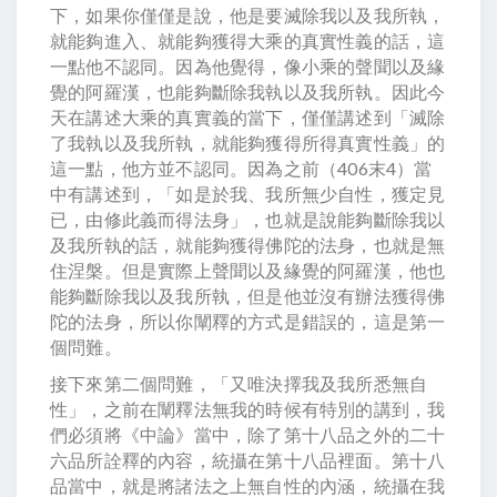
下，如果你僅僅是說，他是要滅除我以及我所執，
就能夠進入、就能夠獲得大乘的真實性義的話，這
一點他不認同。因為他覺得，像小乘的聲聞以及緣
覺的阿羅漢，也能夠斷除我執以及我所執。因此今
天在講述大乘的真實義的當下，僅僅講述到「滅除
了我執以及我所執，就能夠獲得所得真實性義」的
這一點，他方並不認同。因為之前（406末4）當
中有講述到，「如是於我、我所無少自性，獲定見
已，由修此義而得法身」，也就是說能夠斷除我以
及我所執的話，就能夠獲得佛陀的法身，也就是無
住涅槃。但是實際上聲聞以及緣覺的阿羅漢，他也
能夠斷除我以及我所執，但是他並沒有辦法獲得佛
陀的法身，所以你闡釋的方式是錯誤的，這是第一
個問難。
接下來第二個問難，「又唯決擇我及我所悉無自
性」，之前在闡釋法無我的時候有特別的講到，我
們必須將《中論》當中，除了第十八品之外的二十
六品所詮釋的內容，統攝在第十八品裡面。第十八
品當中，就是將諸法之上無自性的內涵，統攝在我