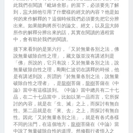
此我們在閱讀『毗缽舍那』的當下，必須要先了解
到，
宗
大師他引用了什麼樣的經文的內容？他是如
何的來作解釋的？這個時候我們必須要先把它分辨
出來。如果能夠將所引的論文、經文，以及
宗
大師
所作的解釋分辨出來的話，其實在閱讀的過程當
中，會有助於我們的閱讀。
接下來看到的是第六行，「又於無量各別之法，佛
說無量破除自性之理」，藏文版並沒有講述到是
「佛」所說的，它只有說：又於無量各別之法，說
無量破除自性之理，剛剛仁波切在講釋的時候，他
是有講述到說，所謂的「於無量各別之法，說無量
破除自性之理者」，是
龍樹
菩薩，
龍樹
菩薩在《中
論》當中有這樣談到。《中論》當中總共有二十七
品，在二十七品當中，比如以第一品而言，它所探
討的內容，就是在「生、滅」之上，而探討有無自
性。第二品就是在「來、去」之上，而探討有無自
性。因此「又於無量各別之法」，就是有各式各樣
不同的法門，在這個地方，
龍樹
菩薩在《中論》當
中說了無量破除自性的道理。然修觀行者悟入之