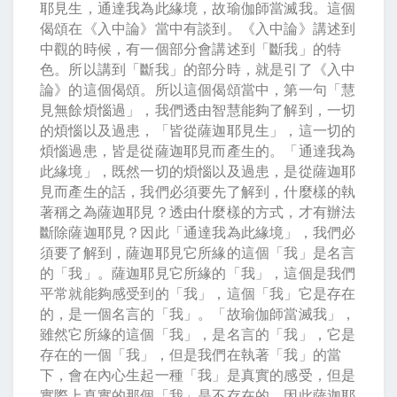
耶見生，通達我為此緣境，故瑜伽師當滅我。這個
偈頌在《入中論》當中有談到。《入中論》講述到
中觀的時候，有一個部分會講述到「斷我」的特
色。所以講到「斷我」的部分時，就是引了《入中
論》的這個偈頌。所以這個偈頌當中，第一句「慧
見無餘煩惱過」，我們透由智慧能夠了解到，一切
的煩惱以及過患，「皆從薩迦耶見生」，這一切的
煩惱過患，皆是從薩迦耶見而產生的。「通達我為
此緣境」，既然一切的煩惱以及過患，是從薩迦耶
見而產生的話，我們必須要先了解到，什麼樣的執
著稱之為薩迦耶見？透由什麼樣的方式，才有辦法
斷除薩迦耶見？因此「通達我為此緣境」，我們必
須要了解到，薩迦耶見它所緣的這個「我」是名言
的「我」。薩迦耶見它所緣的「我」，這個是我們
平常就能夠感受到的「我」，這個「我」它是存在
的，是一個名言的「我」。「故瑜伽師當滅我」，
雖然它所緣的這個「我」，是名言的「我」，它是
存在的一個「我」，但是我們在執著「我」的當
下，會在內心生起一種「我」是真實的感受，但是
實際上真實的那個「我」是不存在的。因此薩迦耶