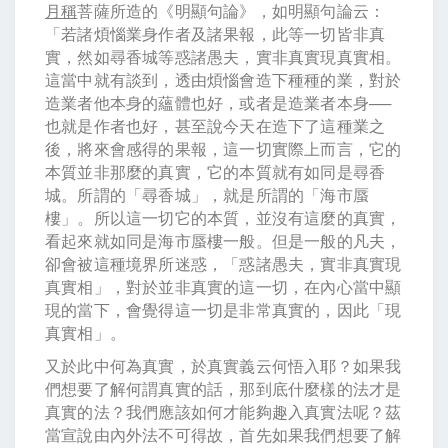
月稱
菩薩所造的《明顯句論》，如明顯句論云：
「若諸煩惱業身作者及諸果報，此等一切皆非真
實，然如尋香城等惑諸愚夫，實非真實現真實相。
這當中就有談到，透由煩惱會造下種種的業，對於
造業者他本身的蘊體也好，或者是造業者本身──
也就是作者也好，甚至說今天在造下了這種業之
後，將來會感得的果報，這一切實際上而言，它的
本質並非那麼的真實，它的本質就有如同是尋香
城。所謂的「尋香城」，就是所謂的「海市蜃
樓」。所以這一切它的本質，並沒有這麼的真實，
看起來就如同是海市蜃樓一般。但是一般的凡夫，
卻會被這種境界所迷惑，「惑諸愚夫，實非真實現
真實相」，對於並非真實的這一切，在內心當中顯
現的當下，會覺得這一切是非常真實的，因此「現
真實相」。
又於此中何為真實，於真實義云何悟入耶？如果我
們想要了解何謂真實的話，那到底什麼樣的法才是
真實的法？我們應該如何才能夠趣入真實法呢？茲
當宣說由內外法不可得故，首先如果我們想要了解