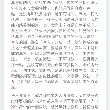
真實義的話，必須要先了解到「內外的一切諸法，
它並沒有真實的特性」，也就是說它真實的這一
點，是沒有辦法獲得的，是不可得的。因此一切的
諸法，不管是瓶子、柱子，說我們可以看到、我們
能夠感受到的這一切，實際上它都是自性不成立、
自方不成立，它並不如同我們所看到、所見到的那
般真實。如果它就如同我們所看到的一般，是如此
真實的話，那它「真實」的這一點，就能夠成為諸
法之上最究竟的本質，但是實際上，諸法並不是如
此的真實。因此這當中就有講述到說，「由內外
法」，就是一切的諸法，「不可得故」，它真實的
這一點，是沒有辦法透由正量來獲得的。則於內外
永盡一切種我、我所執，是為此中真實性義。因此
我們必須要藉由無自性的道理，來永斷「我執」以
及「我所執」等一切的執著，這個就是所謂的真實
義。
悟入真實者，如果你想要趣入真實義，我們應該透
由什麼樣的方式來作趣入呢？接下來就引了《入中
論》當中的一個偈頌，慧見無餘煩惱過，皆從薩迦