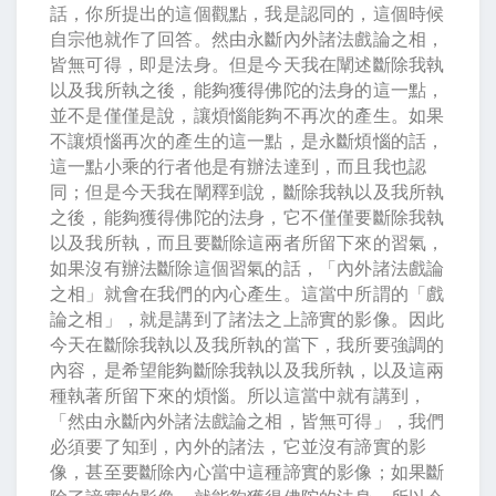
話，你所提出的這個觀點，我是認同的，這個時候
自宗他就作了回答。然由永斷內外諸法戲論之相，
皆無可得，即是法身。但是今天我在闡述斷除我執
以及我所執之後，能夠獲得佛陀的法身的這一點，
並不是僅僅是說，讓煩惱能夠不再次的產生。如果
不讓煩惱再次的產生的這一點，是永斷煩惱的話，
這一點小乘的行者他是有辦法達到，而且我也認
同；但是今天我在闡釋到說，斷除我執以及我所執
之後，能夠獲得佛陀的法身，它不僅僅要斷除我執
以及我所執，而且要斷除這兩者所留下來的習氣，
如果沒有辦法斷除這個習氣的話，「內外諸法戲論
之相」就會在我們的內心產生。這當中所謂的「戲
論之相」，就是講到了諸法之上諦實的影像。因此
今天在斷除我執以及我所執的當下，我所要強調的
內容，是希望能夠斷除我執以及我所執，以及這兩
種執著所留下來的煩惱。所以這當中就有講到，
「然由永斷內外諸法戲論之相，皆無可得」，我們
必須要了知到，內外的諸法，它並沒有諦實的影
像，甚至要斷除內心當中這種諦實的影像；如果斷