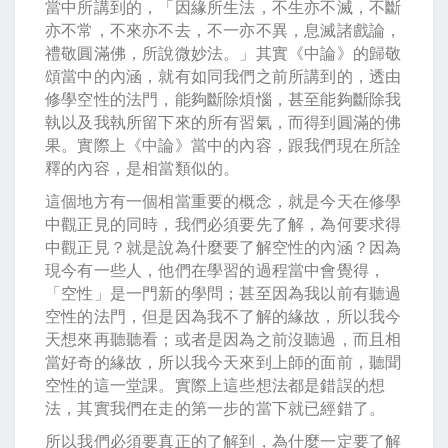
當中所講到的，「因緣所生法，不生亦不滅，不斷
亦不常，不來亦不去，不一亦不異，息滅諸戲論，
禮敬圓滿佛，所說微妙法。」其實《中論》的歸敬
頌當中的內涵，就有如同我們之前所講到的，透由
修學空性的法門，能夠斷除煩惱，甚至能夠斷除我
執以及我執所留下來的所有習氣，而得到圓滿的佛
果。實際上《中論》當中的內容，跟我們現在所詮
釋的內容，是相當類似的。
這個地方有一個相當重要的概念，就是今天在修學
中觀正見的同時，我們必須要先了解，為何要求得
中觀正見？就是說為什麼要了解空性的內涵？因為
現今有一些人，他們在學習的過程當中會覺得，
「空性」是一門新的學問；甚至因為我以前有聽過
空性的法門，但是因為我不了解的緣故，所以我今
天想來再聽聽看；或者是因為之前沒聽過，而且相
當好奇的緣故，所以我今天來到上師的面前，聽聞
空性的這一堂課。實際上這些想法都是錯誤的想
法，其實我們在走的第一步的當下就已經錯了。
所以我們必須要真正的了解到，為什麼一定要了解