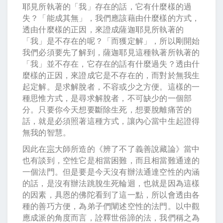
耶見所執著的「我」存在的話，它有什麼樣的過
失？「能成其無」，我們應該藉由什麼樣的方式，
透由什麼樣的正因，來證成薩迦耶見所執著的
「我」是不存在的呢？「而獲定解」，所以剛開始
我們必須要先了解到，薩迦耶見這種執著所執著的
「我」並不存在，它存在的話有什麼過失？透由什
麼樣的正因，來證成它是不存在的，而對於無我生
起定解。是求解脫者，不容或少之方便。這樣的一
種思惟方式，是尋求解脫者，不可缺少的一個部
分。只要你今天想要斷除生死，想要脫離痛苦的
話，就是必須照著這種方式，讓內心當中生起證得
無我的智慧。
因此在
宗
大師所造的《辨了不了義善說藏論》當中
也有談到，空性它是相當困難，而且相當難通達的
一個法門。但是要是今天沒有辦法通達空性的內涵
的話，是沒有辦法跳脫生死輪迴，也就是因為這樣
的因素，具恩的佛陀看到了這一點，所以會透由各
種的善巧方便，為弟子們闡述空性的法門。以中觀
應成派的角度而言，詮釋世俗諦的法，我們稱之為