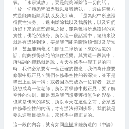
氣。「永寂滅故」，要是能夠滅除這一切的話，
「於一切種悉皆滅盡我以及我所執」，透由這種方
式是能夠斷除我執以及我所執。「是為此中所應證
得實性法身」，透由斷除我以及我所執，以及它們
所留下來的這些習氣之後，能夠獲得所應證得的真
實性，佛陀的法身。所以這一段話當中，總結來說
就是有講述到說，要是我們能夠斷除煩惱以及所知
障，甚至能夠藉此而斷除二障所留下來的習氣的
話，能夠獲得佛陀的無住涅槃。其實這一段當中，
所強調的觀點就是說，今天在修學中觀正見的同
時，我們必須要有一個正確的觀念，我們為什麼要
修學中觀正見？我們在修學空性的甚深法，並不是
嘴巴上面講一講；或者因為想成為一位智者；就是
說想成為一位老師，所以要學修中觀正見，要了解
空性的法則。而是因為我們想要獲得無住的涅槃，
也就是佛果的緣故，所以今天在這個之前，必須透
由修學空性的內涵，才有辦法得到佛果。我們就是
要以這種目標為主，來修學中觀正見的。
這一段的內容，就有如同
龍樹
菩薩所造的《中論》