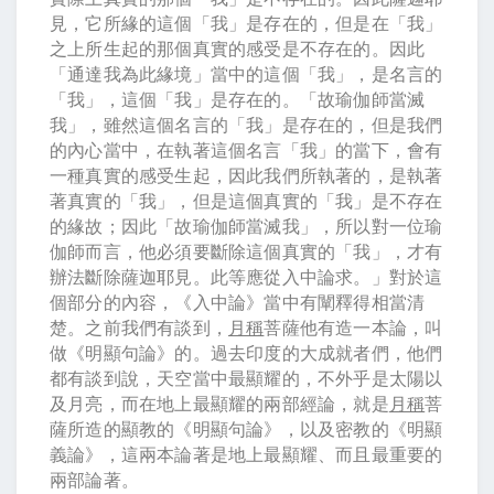
見，它所緣的這個「我」是存在的，但是在「我」
之上所生起的那個真實的感受是不存在的。因此
「通達我為此緣境」當中的這個「我」，是名言的
「我」，這個「我」是存在的。「故瑜伽師當滅
我」，雖然這個名言的「我」是存在的，但是我們
的內心當中，在執著這個名言「我」的當下，會有
一種真實的感受生起，因此我們所執著的，是執著
著真實的「我」，但是這個真實的「我」是不存在
的緣故；因此「故瑜伽師當滅我」，所以對一位瑜
伽師而言，他必須要斷除這個真實的「我」，才有
辦法斷除薩迦耶見。此等應從入中論求。」對於這
個部分的內容，《入中論》當中有闡釋得相當清
楚。之前我們有談到，
月稱
菩薩他有造一本論，叫
做《明顯句論》的。過去印度的大成就者們，他們
都有談到說，天空當中最顯耀的，不外乎是太陽以
及月亮，而在地上最顯耀的兩部經論，就是
月稱
菩
薩所造的顯教的《明顯句論》，以及密教的《明顯
義論》，這兩本論著是地上最顯耀、而且最重要的
兩部論著。