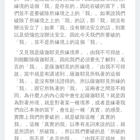
緣境的這個「我」是存在的，因此在破的當下，我
們並不是要破除所緣境之上的「我」。如果說我們
破除了所緣境之上的「我」的話，那「我」就沒有
辦法安立了；如果「我」沒有辦法安立的話，則業
以及煩惱也沒辦法安立。因此今天我們所要破的
「我」，並不是所緣境上的這個「我」。
「又見我是薩迦耶見所緣境界」，由我不可得故，
則能斷除薩迦耶見。因此我們必須要先了解到，名
言的「我」，是薩迦耶見的所緣境，「由我不可得
故」當中就是有講述到，薩迦耶見所執著的這個
「我」，是沒有辦法證得的。所以薩迦耶見所緣的
「我」，跟它所執著的「我」，這兩者之間並不相
同。為什麼人的內心當中會生起薩迦耶見？就是因
為對著外境，就是對著某一種境界，或者是緣著我
們自己本身的當下，會生起一種「真實」的感受。
實際上我們所要破的，就是破除這種「真實的
我」，這種「真實的我」以專有名詞來說的話，就
是所謂的「所破我」，所以我們要破的是「所破的
我」，而不是「名言的我」。「由我不可得故，則