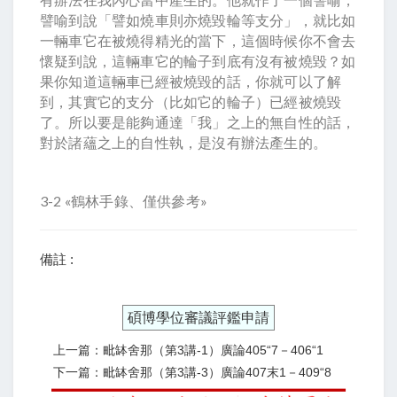
譬喻到說「譬如燒車則亦燒毀輪等支分」，就比如
一輛車它在被燒得精光的當下，這個時候你不會去
懷疑到說，這輛車它的輪子到底有沒有被燒毀？如
果你知道這輛車已經被燒毀的話，你就可以了解
到，其實它的支分（比如它的輪子）已經被燒毀
了。所以要是能夠通達「我」之上的無自性的話，
對於諸蘊之上的自性執，是沒有辦法產生的。
3-2 «鶴林手錄、僅供參考»
備註 :
碩博學位審議評鑑申請
上一篇：毗缽舍那（第3講-1）廣論405“7－406“1
下一篇：毗缽舍那（第3講-3）廣論407末1－409“8