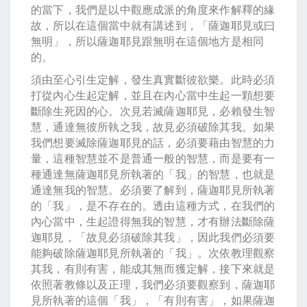
的當下，我們是以中觀應成派的角度來作解釋的緣
故，所以在這個當中就有講述到，「薩迦耶見或曰
無明」，所以薩迦耶見跟無明在這個地方是相同
的。
須由至心引生定解，發生真實斷彼欲樂。此時必須
打從內心生起定解，並且在內心當中生起一顆想要
斷除生死因的心。次見若滅薩迦耶見，必賴發生智
慧，通達無彼所執之我，故見必須破除其我。如果
我們想要滅除薩迦耶見的話，必須要藉由智慧的力
量，這種智慧並不是普通一般的智慧，而是要有一
種通達無薩迦耶見所執著的「我」的智慧，也就是
通達無我的智慧。必須要了解到，薩迦耶見所執著
的「我」，是不存在的。透由這種方式，在我們的
內心當中，生起證得無我的智慧，才有辦法斷除薩
迦耶見，「故見必須破除其我」，因此我們必須要
能夠破除薩迦耶見所執著的「我」。次依教理觀察
其我，有則有害，能成其無而獲定解，接下來就是
依照著教條以及正理，我們必須要觀察到，薩迦耶
見所執著的這個「我」，「有則有害」，如果薩迦