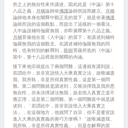
所之上的無自性來作講述。因此此是《中論》第十
八品之義，
月稱
論師依
佛護
論師所說而建立。
月稱
論師他本身在闡釋中觀正見的當下，就是依著
佛護
論師所說的這個觀點，而提出了這樣的一個看法。
入中論說補特伽羅無我，亦即廣釋第十八品之義。
月稱
菩薩他在造《入中論》的當下，有講述到補特
伽羅無我的這個觀念。在講述補特伽羅無我的同
時，也有特別的解釋到，
龍樹
菩薩所造的《中論》
當中，第十八品裡面所闡釋的內涵。
接下來他宗就提出了兩個問難，這邊就有講到說，
若謂此中，豈非宣說悟入大乘真實之法，故唯滅盡
我、我所執，非是所得真實性義，這是第一個問
難。第二個問難就是講述到，又唯決擇我及我所悉
無自性，亦未決擇諸法無我，故名悟入真實之道不
應正理，這是第二個問難。第一個問難當中就是講
述到，「若謂此中，豈非宣說悟入大乘真實之
法」，在這個地方，他就問了自宗，你不是要宣說
進入大乘的真實義的善巧方便嗎？「故唯滅盡我、
我所執，非是所得真實性義」，但是在解釋的當