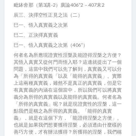
毗缽舍那（第3講-2）廣論406“2－407末2
辰三、決擇空性正見之法（二）
巳一、悟入真實義之次第
巳二、正決擇真實義
巳一、悟入真實義之次第（406“）
何者名為所應現證實性涅槃及能證得涅槃之方便？
其悟入真實又從何門而悟入耶？這邊就提出了一個
問題，這當中我們可以先了解到，真實義又可以分
為「所得的真實義「以及「能得的真實義」。實際
上這兩種真實義，雖然不是真正的真實義，但是它
有真實義的內涵在這個當中，所以我們可以將真實
義分為所得的真實義以及能得的真實義。何者名為
「所得的真實義」呢？就是現證實性的涅槃，這一
點我們是稱之為所得的真實義。「能得的真實
義」，就是在這個下方，「能證得涅槃之方便」。
也就是如果我們想要獲得涅槃，必須透由什麼樣的
善巧方便，才有辦法獲得？所獲得的涅槃，我們稱