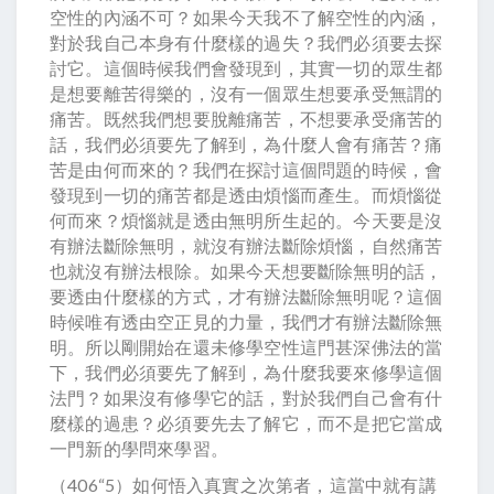
空性的內涵不可？如果今天我不了解空性的內涵，
對於我自己本身有什麼樣的過失？我們必須要去探
討它。這個時候我們會發現到，其實一切的眾生都
是想要離苦得樂的，沒有一個眾生想要承受無謂的
痛苦。既然我們想要脫離痛苦，不想要承受痛苦的
話，我們必須要先了解到，為什麼人會有痛苦？痛
苦是由何而來的？我們在探討這個問題的時候，會
發現到一切的痛苦都是透由煩惱而產生。而煩惱從
何而來？煩惱就是透由無明所生起的。今天要是沒
有辦法斷除無明，就沒有辦法斷除煩惱，自然痛苦
也就沒有辦法根除。如果今天想要斷除無明的話，
要透由什麼樣的方式，才有辦法斷除無明呢？這個
時候唯有透由空正見的力量，我們才有辦法斷除無
明。所以剛開始在還未修學空性這門甚深佛法的當
下，我們必須要先了解到，為什麼我要來修學這個
法門？如果沒有修學它的話，對於我們自己會有什
麼樣的過患？必須要先去了解它，而不是把它當成
一門新的學問來學習。
（406“5）如何悟入真實之次第者，這當中就有講