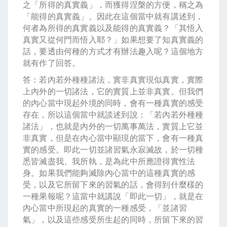
之「所得的真實義」，而獲得涅槃的方便，稱之為
「能得的真實義」。因此在這個當中就有講述到，
何者為所得的真實義以及能得的真實義？「其悟入
真實又從何門而悟入耶？」如果想要了知真實義的
話，要透由何種的方式才有辦法趣入呢？這個地方
就有作了回答。
答：若內若外種種諸法，實非真實現似真實，實際
上內外的一切諸法，它的實質上並非真實。但我們
的內心當中現起外境的同時，會有一種真實的感受
存在，所以這個當中就談述到說：「若內若外種種
諸法」，也就是內外的一切萬事萬法，實質上它並
非真實，但是在內心當中顯現的當下，會有一種真
實的感受。即此一切並諸習氣永寂滅故，於一切種
悉皆滅盡我、我所執，是為此中所應證得實性法
身。如果我們能夠滅除內心當中的這種真實的感
受，以及它所留下來的習氣的話，會得到什麼樣的
一種果報呢？這當中就講說「即此一切」，就是在
內心當中所現起的真實的一種感受，「並諸習
氣」，以及這些感受所生起的同時，所留下來的習