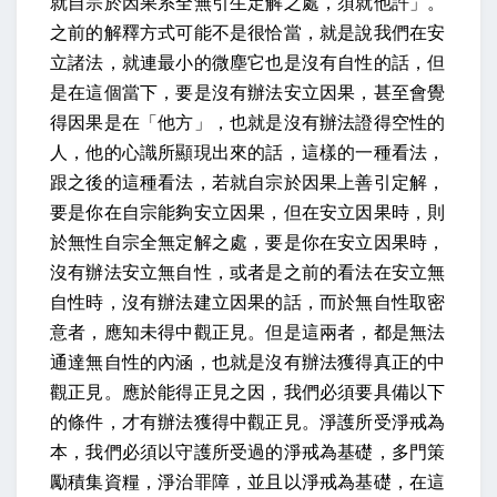
就自宗於因果系全無引生定解之處，須就他許」。
之前的解釋方式可能不是很恰當，就是說我們在安
立諸法，就連最小的微塵它也是沒有自性的話，但
是在這個當下，要是沒有辦法安立因果，甚至會覺
得因果是在「他方」，也就是沒有辦法證得空性的
人，他的心識所顯現出來的話，這樣的一種看法，
跟之後的這種看法，若就自宗於因果上善引定解，
要是你在自宗能夠安立因果，但在安立因果時，則
於無性自宗全無定解之處，要是你在安立因果時，
沒有辦法安立無自性，或者是之前的看法在安立無
自性時，沒有辦法建立因果的話，而於無自性取密
意者，應知未得中觀正見。但是這兩者，都是無法
通達無自性的內涵，也就是沒有辦法獲得真正的中
觀正見。應於能得正見之因，我們必須要具備以下
的條件，才有辦法獲得中觀正見。淨護所受淨戒為
本，我們必須以守護所受過的淨戒為基礎，多門策
勵積集資糧，淨治罪障，並且以淨戒為基礎，在這