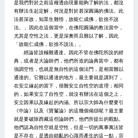
是我們對於之前這種透由現量能夠了解的法，都沒
有辦法生起定解，何況是對於甚深圓滿的佛法。此
法甚深故，知眾生難悟，故能仁成佛，欲捨不說
法。」因此在這個當中，在佛陀圓滿的教法當中，
尤其是空性之法，更是深奧而且難以了解，因此
「故能仁成佛，欲捨不說法」。
經論皆說極難通達。因此不管在佛陀所說的經
典，或者是大論師們，他們所造的論典當中，都有
強調空性，也就是無自性的這個法門，是相當難以
通達的。它難以通達的地方，最主要就是講到了，
在安立緣起的當下，很難安立自性空的道理；相同
的，如果安立了自性空，就沒有辦法在這個之上，
安立因果以及緣起的內涵。所以宗大師為什麼要引
《中論》以及《寶鬘論》的這幾個偈頌呢？最主要
就是要破除西藏這些論師們，他們所提出的觀點。
他們認為自性空就是空性，但是一切的萬事萬法皆
是不存在，是透由錯亂的心識而產生的這一點，宗