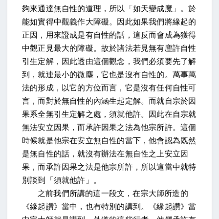
夠來通達無自性的道理，所以「如天變成魔」。於
能如實得中觀義作大障礙。因此如果我們將緣起的
正因，用來證成是有自性的話，這反而會成為獲得
中觀正見最大的障礙。故於諸法若見無有塵許自性
引生定解，因此透由這個觀念，我們必須要先了解
到，就連最小的微塵，它也是沒有自性的。萬事萬
法的形成，以它的方位而言，它是沒有任何自性可
言，而對於無自性的內涵生起定解。而就自宗於因
果系全無引生定解之處，須就他許。因此在自宗就
無法安立因果，而承許因果之法為他宗所許。這個
時候就是他宗在安立無自性的當下，他會認為既然
是無自性的話，就沒有辦法在無自性之上安立因
果，而承許因果之法是他宗所許，所以這當中就特
別談到「須就他許」。
之前我們所講的這一段文，在宗大師所造的
《緣起讚》當中，也有特別的講到。《緣起讚》當