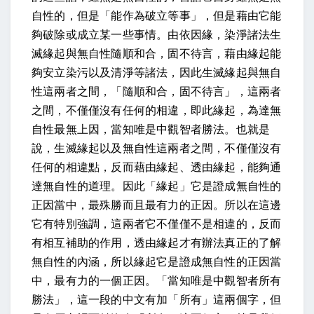
自性的，但是「能作為破立等事」，但是藉由它能
夠破除或成立某一些事情。由依因緣，染淨諸法生
滅緣起與無自性隨順和合，固不待言，藉由緣起能
夠安立染污以及清淨等諸法，因此生滅緣起與無自
性這兩者之間，「隨順和合，固不待言」，這兩者
之間，不僅僅沒有任何的相違，即此緣起，為達無
自性最無上因，當知唯是中觀智者勝法。也就是
說，生滅緣起以及無自性這兩者之間，不僅僅沒有
任何的相違點，反而藉由緣起、透由緣起，能夠通
達無自性的道理。因此「緣起」它是證成無自性的
正因當中，最殊勝而且最有力的正因。所以在這邊
它有特別強調，這兩者它不僅僅不是相違的，反而
有相互補助的作用，透由緣起才有辦法真正的了解
無自性的內涵，所以緣起它是證成無自性的正因當
中，最有力的一個正因。「當知唯是中觀智者所有
勝法」，這一段的中文有加「所有」這兩個字，但