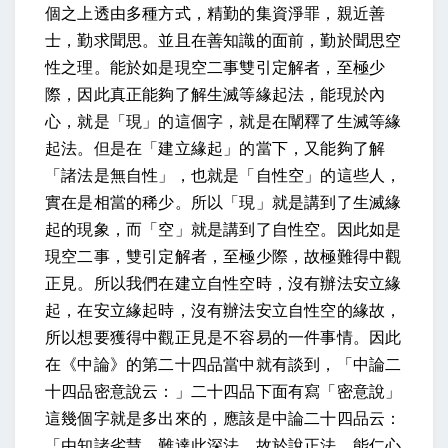
個之上透由多種方式，精勤的集資淨罪，親近善
士，勤求聞思。並且在善知識的面前，勤於聞思空
性之理。能於如是現空二事雙引定解者，至極少
際，因此真正能夠了解生滅等緣起法，能現於內
心，就是「現」的這個字，就是在闡釋了生滅等緣
起法。但是在「建立緣起」的當下，又能夠了解
「諸法是無自性」，也就是「自性空」的這些人，
實在是相當的稀少。所以「現」就是講到了生滅緣
起的現象，而「空」就是講到了自性空。因此如是
現空二事，雙引定解者，至極少際，故極難得中觀
正見。所以我們在建立自性空時，沒有辦法安立緣
起，在安立緣起時，沒有辦法安立自性空的緣故，
所以想要獲得中觀正見是不容易的一件事情。因此
在《中論》的第二十四品當中就有談到，「中論二
十四品密意說云：」二十四品下面有寫「密意說」
這幾個字就是多出來的，應該是中論二十四品云：
「由知諸劣慧，難達此深法，故於說正法，能仁心