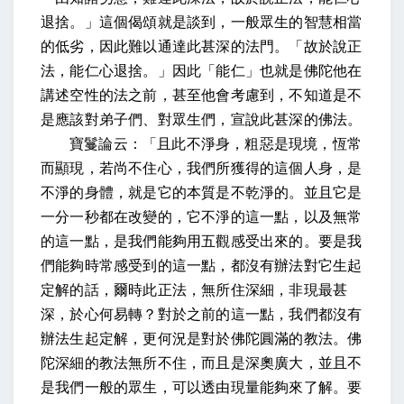
退捨。」這個偈頌就是談到，一般眾生的智慧相當
的低劣，因此難以通達此甚深的法門。「故於說正
法，能仁心退捨。」因此「能仁」也就是佛陀他在
講述空性的法之前，甚至他會考慮到，不知道是不
是應該對弟子們、對眾生們，宣說此甚深的佛法。
寶鬘論云：「且此不淨身，粗惡是現境，恆常
而顯現，若尚不住心，我們所獲得的這個人身，是
不淨的身體，就是它的本質是不乾淨的。並且它是
一分一秒都在改變的，它不淨的這一點，以及無常
的這一點，是我們能夠用五觀感受出來的。要是我
們能夠時常感受到的這一點，都沒有辦法對它生起
定解的話，爾時此正法，無所住深細，非現最甚
深，於心何易轉？對於之前的這一點，我們都沒有
辦法生起定解，更何況是對於佛陀圓滿的教法。佛
陀深細的教法無所不住，而且是深奧廣大，並且不
是我們一般的眾生，可以透由現量能夠來了解。要