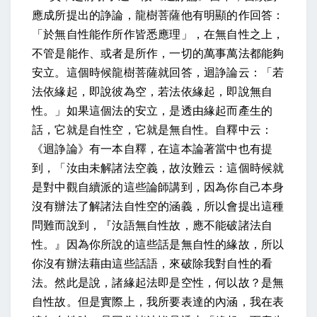
應成所提出的諍論，龍樹菩薩他有明顯的作回答：
「於無自性能作所作皆悉應理」，在無自性之上，
不管是能作、或者是所作，一切的萬事萬法都能夠
安立。這個時候龍樹菩薩就回答，迴諍論云：「若
法依緣起，即說彼為空，若法依緣起，即說無自
性。」如果這個法的安立，是透由緣起而產生的
話，它就是自性空，它就是無自性。自釋中云：
《迴諍論》有一本自釋，在這本論著當中也有提
到，「汝由未解諸法空義，故汝難云：這個時候就
是對中觀自續派的這些論師講到，因為你自己本身
沒有辦法了解諸法自性空的涵義，所以會提出這種
問難而說到，『汝語無自性故，應不能破諸法自
性。』因為你所說的這些話是無自性的緣故，所以
你沒有辦法藉由這些話語，來破除我對自性的看
法。然此是說，諸緣起法即是空性，何以故？是無
自性故。但是實際上，我所要表達的內涵，我在表