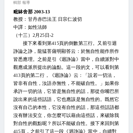
輯部 報導
毗缽舍那
2003-13
教授：甘丹赤巴法王 日宗仁波切
中譯：如性法師
（十三）
2
月
25
日
-2
接下來看到第
415
頁的倒數第三行。又前引迴
諍論之諍，龍猛菩薩明顯答云：於無自性能作所作
皆悉應理。之前是引《迴諍論》當中，自續派對中
觀應成派所提出的論點。這一段的文，可以看到第
413
頁的第二行，《迴諍論》云：「設若一切法，
皆非有自性，汝語亦無性，不能破自性。」如果你
承許一切的法，它皆是無自性的話，那從你嘴巴所
說出來的這些話語，它也應該是無自性的。既然它
沒有自己的本性，它沒有自性的話，那這些話語都
沒有辦法安立，你怎麼可以藉由這些話，來破除我
對自性的觀點呢？所以不能破自性。接下來回到第
415
頁，之前引了這一段《迴諍論》當中，自續對