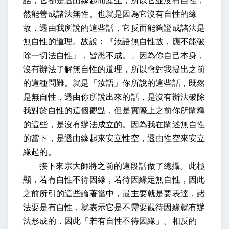
話，它都是透由緣起而產生，所以它並沒有自性，
然能善成諸法無性。也就是因為它沒有自性的緣
故，透由我所說的這些話，它反而能夠證成諸法是
無自性的道理。故說：『汝語無自性故，應不能破
除一切法自性』，皆悉不成。」因為你自己本身，
沒有辦法了解無自性的道理，所以會對我提出之前
的這種問難。就是「汝語」你所說的這些話，既然
是無自性，透由你所說出來的話，是沒有辦法破除
我對於自性的這個觀點，但是實際上之前你所闡釋
的這些，是沒有辦法成立的。因為我在闡述無自性
的當下，是透由緣起來安立性空，透由性空來安立
緣起的。
接下來宗大師將之前的這段話做了總攝。此極
顯，若有自性不待因緣，若待因緣定無自性，因此
之前所引的這些論著當中，最主要就是要表達，諸
法要是有自性，就表示它是不需要觀待因緣就有辦
法形成的，因此「若有自性不待因緣」。相反的