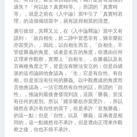
過失？「何以故？真實時等。」所謂的「真實時
等」，就是之前在《入中論》當中引了「真實時若
理」的這個偈頌當中，就有談得相當的清楚。
廣引彼頌，其釋又云，在《入中論釋論》當中又有
談到：「故自相生，於二諦中皆悉非有，雖非樂欲
亦當受許。」因此，以自相生而言，「自相生」不
管從勝義的角度、或者是名言的角度，你透由任何
正理來作觀察，實際上「自相生」，在勝義以及名
言兩種角度之下，皆是沒有辦法安立的；但是自續
派的這些論師他會認為，「生」它是有自性、有自
相，但是並沒有任何的勝義。以中觀應成的角度而
言他會認為，一法它既然有自性的話，所謂的「自
性」，推論到最後會發現到說，這跟「勝義」並沒
有任何的差別。所以「雖非樂欲亦當受許」，所以
雖然在承許有自性的當下，你是承許「並無勝義」
的這一點；但是「自性」以及「勝義」這兩者是相
同的，這一點雖然你不承許，但是透由正理來作觀
察之後，你也不得不承許。