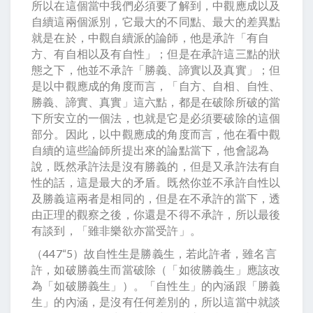
所以在這個當中我們必須要了解到，中觀應成以及
自續這兩個派別，它最大的不同點、最大的差異點
就是在於，中觀自續派的論師，他是承許「有自
方、有自相以及有自性」；但是在承許這三點的狀
態之下，他並不承許「勝義、諦實以及真實」；但
是以中觀應成的角度而言，「自方、自相、自性、
勝義、諦實、真實」這六點，都是在破除所破的當
下所安立的一個法，也就是它是必須要破除的這個
部分。因此，以中觀應成的角度而言，他在看中觀
自續的這些論師所提出來的論點當下，他會認為
說，既然承許法是沒有勝義的，但是又承許法有自
性的話，這是最大的矛盾。既然你並不承許自性以
及勝義這兩者是相同的，但是在不承許的當下，透
由正理的觀察之後，你還是不得不承許，所以最後
有談到，「雖非樂欲亦當受許」。
（447“5）故自性生是勝義生，若此許者，雖名言
許，如破勝義生而當破除（「如彼勝義生」應該改
為「如破勝義生」）。「自性生」的內涵跟「勝義
生」的內涵，是沒有任何差別的，所以這當中就談