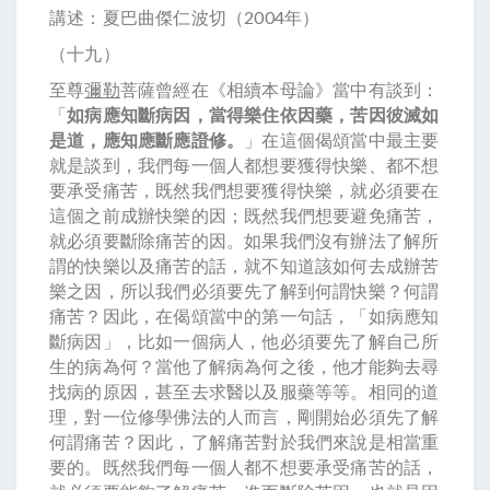
講述：夏巴曲傑仁波切（2004年）
（十九）
至尊
彌勒
菩薩曾經在《相續本母論》當中有談到：
「
如病應知斷病因，當得樂住依因藥，苦因彼滅如
是道，應知應斷應證修。
」在這個偈頌當中最主要
就是談到，我們每一個人都想要獲得快樂、都不想
要承受痛苦，既然我們想要獲得快樂，就必須要在
這個之前成辦快樂的因；既然我們想要避免痛苦，
就必須要斷除痛苦的因。如果我們沒有辦法了解所
謂的快樂以及痛苦的話，就不知道該如何去成辦苦
樂之因，所以我們必須要先了解到何謂快樂？何謂
痛苦？因此，在偈頌當中的第一句話，「如病應知
斷病因」，比如一個病人，他必須要先了解自己所
生的病為何？當他了解病為何之後，他才能夠去尋
找病的原因，甚至去求醫以及服藥等等。相同的道
理，對一位修學佛法的人而言，剛開始必須先了解
何謂痛苦？因此，了解痛苦對於我們來說是相當重
要的。既然我們每一個人都不想要承受痛苦的話，