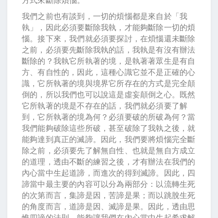
我們之前也有談到，一切的煩惱都是來自於「我
執」，因此必須要斷除我執，才能夠斷除一切的煩
惱。接下來，我們就必須要探討，在煩惱還未斷除
之前，必須要先斷除我執的話，我執是有沒有辦法
斷除的？我執它所執著的境，是執著著眾生是有自
方、有自性的，因此，這種心識它並不是正確的心
識，它所執著的境與境界它所存在的方式是完全顛
倒的，所以我們也可以說這是虛妄顛倒之心。既然
它所執著的境是不存在的話，我們就必須要了解
到，它所執著的境為何？必須要破的所破為何？當
我們能夠破除這些所破，甚至破除了我執之後，就
能夠達到真正的滅諦。因此，我們要將煩惱完全斷
除之前，必須要先了解無自性、也就是無自方成立
的道理，透由不斷的練習之後，才有辦法在我們的
內心當中生起道諦，而進次的得到滅諦。因此，四
諦當中最主要的內容可以分為兩部分：以流轉生死
的次第而言，集諦是因，苦諦是果；而以跳脫生死
的角度而言，道諦是因、滅諦是果。因此，透由思
惟四諦的法則，能夠讓我們在內心當中生起希求解