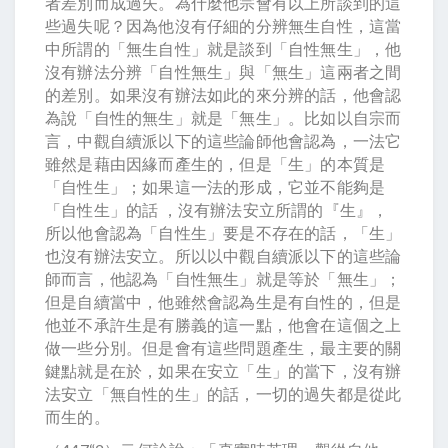
者差別而成過失。為什麼他宗會有以上所談到的這
些過失呢？因為他沒有仔細的分辨無生自性，這當
中所謂的「無生自性」就是談到「自性無生」，他
沒有辦法分辨「自性無生」與「無生」這兩者之間
的差別。如果沒有辦法如此的來分辨的話，他會認
為說「自性的無生」就是「無生」。比如以自宗而
言，中觀自續派以下的這些論師他會認為，一法它
雖然是藉由因緣而產生的，但是「生」的本質是
「自性生」；如果這一法的形成，它並不能夠是
「自性生」的話 ，沒有辦法安立所謂的『生』，
所以他會認為「自性生」要是不存在的話，「生」
也沒有辦法安立。所以以中觀自續派以下的這些論
師而言，他認為「自性無生」就是等於「無生」；
但是自續當中，他雖然會認為生是有自性的，但是
他並不承許生是有勝義的這一點，他會在這個之上
做一些分別。但是會有這些問題產生，最主要的關
鍵點就是在於，如果在安立「生」的當下，沒有辦
法安立「無自性的生」的話，一切的過失都是從此
而生的。