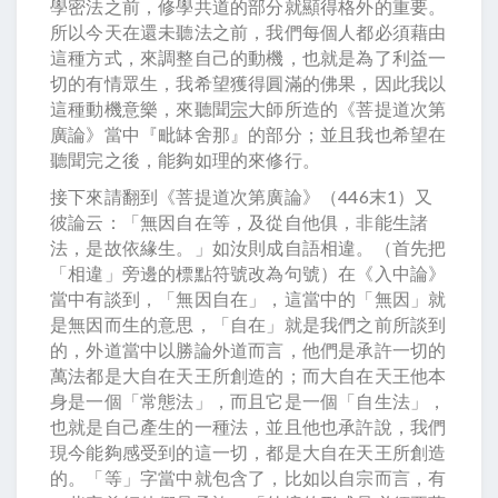
學密法之前，修學共道的部分就顯得格外的重要。
所以今天在還未聽法之前，我們每個人都必須藉由
這種方式，來調整自己的動機，也就是為了利益一
切的有情眾生，我希望獲得圓滿的佛果，因此我以
這種動機意樂，來聽聞
宗
大師所造的《菩提道次第
廣論》當中『毗缽舍那』的部分；並且我也希望在
聽聞完之後，能夠如理的來修行。
接下來請翻到《菩提道次第廣論》（446末1）又
彼論云：「無因自在等，及從自他俱，非能生諸
法，是故依緣生。」如汝則成自語相違。（首先把
「相違」旁邊的標點符號改為句號）在《入中論》
當中有談到，「無因自在」，這當中的「無因」就
是無因而生的意思，「自在」就是我們之前所談到
的，外道當中以勝論外道而言，他們是承許一切的
萬法都是大自在天王所創造的；而大自在天王他本
身是一個「常態法」，而且它是一個「自生法」，
也就是自己產生的一種法，並且他也承許說，我們
現今能夠感受到的這一切，都是大自在天王所創造
的。「等」字當中就包含了，比如以自宗而言，有