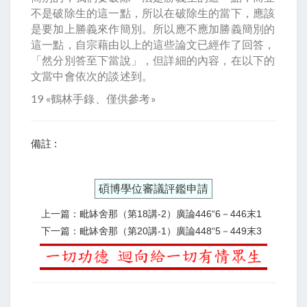
不是破除生的這一點，所以在破除生的當下，應該
是要加上勝義來作簡別。所以應不應加勝義簡別的
這一點，自宗藉由以上的這些論文已經作了回答，
「然分別答至下當說」，但詳細的內容，在以下的
文當中會依次的談述到。
19 «鶴林手錄、僅供參考»
備註 :
碩博學位審議評鑑申請
上一篇：毗缽舍那（第18講-2）廣論446“6－446末1
下一篇：毗缽舍那（第20講-1）廣論448“5－449末3