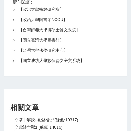
延伸閱讀：
【
政治大學宗教研究所
】
【政治大學圖書館NCCU
】
【
台灣師範大學博碩士論文系統
】
【
國立臺灣大學圖書館
】
【
台灣大學佛學研究中心
】
【
國立成功大學數位論文全文系統
】
相關文章
♤掌中解脫--毗缽舍那(緣氣:10317)
♤毗缽舍那1 (緣氣:14016)