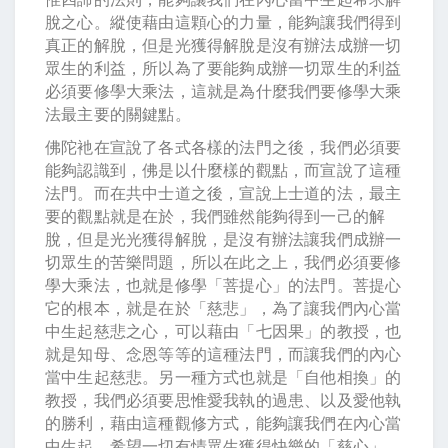
脫之心。縱使藉由這顆心的力量，能夠讓我們得到
真正的解脫，但是光獲得解脫是沒有辦法成辦一切
眾生的利益，所以為了要能夠成辦一切眾生的利益
必須要修學大乘法，這就是為什麼我們要修學大乘
法最主要的關鍵點。
佛陀衪在宣說了各式各樣的法門之後，我們必須要
能夠認識到，佛是以什麼樣的觀點，而宣說了這種
法門。而在共中士道之後，宣說上士道的法，最主
要的觀點就是在於，我們雖然能夠得到一己的解
脫，但是光光獲得解脫，是沒有辦法讓我們成辦一
切眾生的苦樂問題，所以在此之上，我們必須要修
學大乘法，也就是修學「菩提心」的法門。菩提心
它的根本，就是在於「慈悲」，為了讓我們內心當
中生起慈悲之心，可以藉由「七因果」的教授，也
就是知母、念恩等等的這種法門，而讓我們的內心
當中生起慈悲。另一種方式也就是「自他相換」的
教授，我們必須要思惟愛我執的過患、以及愛他執
的勝利，藉由這種觀修方式，能夠讓我們在內心當
中生起，希望一切有情眾生獲得快樂的「慈心」、