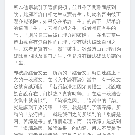
所以他宗就引了這個偈頌，並且作了問難而談到
說，此顯若許自相之生或實有生，則於名言由彼正
理亦能破除，如果你在承許「生」的當下，所承許
的這個「生」，它是自相之生、或者是實有生的
話，「則於名言由彼正理亦能破除」，在名言當中
透由觀察有無自性的正理，便有辦法破除自相之
生、或者是實有生，然非破生。雖然透由正理能夠
破除自相以及實有之生，但是沒有辦法破除所謂的
「生」。
即彼論結合文云，所謂的「結合文」就是連結上下
文的一段經文。在《入中論釋論》當中，有一段文
它就有談到說：「若謂染淨之因須實體生，此說唯
餘言說存在，何以故？真實時等。」在這一段結合
文當中就有談到，「染淨之因」，這當中的「染」
就是講到了染污諦，「淨」就是講到了清淨諦。所
謂的「染污諦」，就是我們之前所談到的「集諦是
因、苦諦是果」的這個道理，而「清淨諦」是談到
了「道諦為因、滅諦為果」的內涵。所以不管是染
污諦、或者是清淨諦，它是必須要藉由因而產生