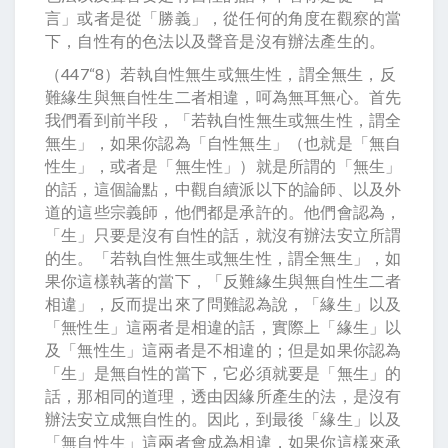
言」或者是從「勝義」，從任何的角度在觀察的當
下，自性有的色法以及聲音是沒有辦法產生的。
（447“8）若執自性無生或無生性，謂全無生，反
難緣生與無自性生二者相違，呵為無耳無心。首先
我們看到前半段，「若執自性無生或無生性，謂全
無生」，如果你認為「自性無生」（也就是「無自
性生」，或者是「無生性」）就是所謂的「無生」
的話，這個論點，中觀自續派以下的論師、以及外
道的這些宗義師，他們都是承許的。他們會認為，
「生」只要是沒有自性的話，就沒有辦法安立所謂
的生。「若執自性無生或無生性，謂全無生」，如
果你這樣執著的當下，「反難緣生與無自性生二者
相違」，反而提出來了問難認為說，「緣生」以及
「無性生」這兩者是相違的話，實際上「緣生」以
及「無性生」這兩者是不相違的；但是如果你認為
「生」是無自性的當下，它必須就要是「無生」的
話，那相同的道理，透由因緣所產生的法，是沒有
辦法安立成無自性的。因此，到最後「緣生」以及
「無自性生」這兩者會成為相違，如果你這樣來承