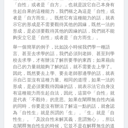
「自性」或者是「自方」，也就是說它自己本身有
生起自果的這種能力，我們稱之為這是「自性」或
者是「自方而生」。既然它有這種能力的話，就表
示它的形成是不需要觀待其他的因緣，既然一法的
形成，是必須要觀待其他的因緣的話，我們就不能
夠安立它是「自性」或者是「自方而生」。
舉一個簡單的例子，比如說小時候我們學一種語
言、甚至去求學的話，我們必須到老師、甚至到學
校去求學，才有辦法了解所要學的東西；如果藉由
自己的力量就能夠了解的話，就不需要去上學了。
因此，既然要去上學、要去老師那邊學的話，就表
示自己並沒有這種力量。相同的道理，如果一法的
形成，是必須要觀待因緣的話，就表示法它自身沒
有這種能力而生起自法，因此，這當中「自性」就
是代表「不觀待」的意思。如果在闡釋無自性內涵
的同時，你要是沒有辦法了解這一點的話，就會認
為「自性生」就是所謂的「生」，「生」就是「自
性生」。「及說自性未解其義，意謂無心」，所以
在闡釋無自性生的時候，它並不是在解釋無生的道