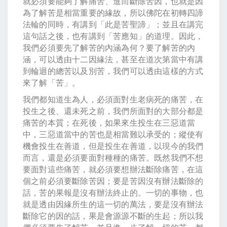
就必須要能夠了解痛苦、進而斷除苦因，也就是因
為了解苦是相當重要的緣故，所以佛陀在初轉四諦
法輪的同時，有講到「此是苦聖諦」；並且在講完
這句話之後，也有講到「苦應知」的道理。因此，
我們必須要先了解苦的內涵為何？要了解苦的內
涵，可以透由十二因緣法，甚至在道次第當中有講
到輪迴的總苦以及別苦，我們可以透由這樣的方式
來了解「苦」。
我們都知道生為人，必須面對生老病死的痛苦，在
投生之後、還未死之前，我們所面對的大部分都是
痛苦的本質；在死後，如果來生投生在三惡道當
中，三惡道當中的苦也是相當難以承受的；縱使有
機會投生在善道，但是投生在善道，以現今的我們
而言，還是必須要面對種種的痛苦。既然我們不想
要面對這些痛苦，就必須要想辦法斷除痛苦，在這
個之前必須要斷除苦因；要是苦因沒有辦法斷除的
話，苦的果報是沒有辦法終止的。一切的事物，也
就是透由因緣所生的這一切的萬法，要是沒有辦法
斷除它的因的話，果是會源源不斷的生起；所以我