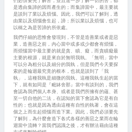
們必須要先了解苦，並且進一步了解一切的苦，都
是透由集諦的因而產生的；而集諦當中，最主要就
是談到了業以及煩惱。因此，我們可以了解到，透
由業以及煩惱會生起，諦；所以業以及煩惱，也可
以稱之為是苦諦的所依處。
我們仔細的思惟會發現到，不管是造善業或者是惡
業，造善惡之前，內心當中或多或少都會有煩惱，
而煩惱當中最主要的就是貪、瞋、癡，而貪瞋癡最
主要的根源，就是來自於無明我執。「無明」當中
可以分為粗分以及細分的我執，但是我們今天要探
索的是輪迴最究竟的根本，也就是談到了「我
執」，這種我執是細微的我執。這種我執生起的當
下，就有如同是『毗缽舍那』當中有談到的，我們
會認為我們個人本身、或者是我們所擁有的蘊、甚
至一切自他的二法，在認知的當下會認為它是有自
性的；也就是因為透由這種有自性的執著，會在這
個之上而生起煩惱而造下業。因此，我們必須要先
了解到，為什麼會造下各式各樣的善惡之業而在輪
迴當中流轉？當我們認識之後，才有辦法藉由這種
方式來斷除煩惱。