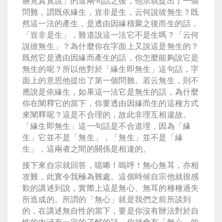
勝見真實說」的這兩句話之後，他宗就提出了一個
問難，謂既依緣生，豈非是生，云何說彼無生？既
然這一法的產生，是透由因緣積聚之後而生的話，
「豈非是生」，難道說這一法它不是生嗎？「云何
說彼無生」？為什麼你在字面上又說這是無生的？
既然它是透由因緣而產生的話，你怎麼能夠說它是
無生的呢？所以他對於「緣生即無生」這句話，字
面上的意思他提出了第一個問難。若云無生，則不
應說是依緣生，如果這一法它是無生的話，為什麼
你在闡釋它的當下，你要透由因緣而生的這種方式
來闡釋呢？這是不合理的，故此非理互相違故。
「緣生即無生」這一句話是不合道理，因為「緣
生」它並不是「無生」，「無生」並不是「緣
生」，這兩者之間的關係是相違的。
接下來自宗就回答，噫唏！嗚呼！無心無耳，亦相
攻難，此實令我極為難處。這個時候自宗他就很感
歎的講述到說，實際上這是無心、無耳的種種過失
所造成的。所謂的「無心」就是我們之前所談到
的，在講述無自性的當下，要是你沒有辦法對於自
性的內涵有一定的了解的話，你就會有「無心」的