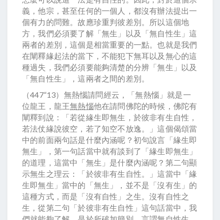
義，他宗，甚至任何的一個人，都沒有辦法提出一
個有力的問難。故應珍重判彼差別。所以這個地
方，我們必須要了解「無生」以及「無自性生」這
兩者的差別，這個是相當重要的一點。也就是我們
在闡釋緣起法的當下，不能犯下無耳以及無心的這
種過失，我們必須要能夠清楚的分辨「無生」以及
「無自性生」，這兩者之間的差別。
（447“13）無熱惱請問經云，「無熱惱」就是一
位龍王，龍王
無熱惱
他在請問佛陀的時候，佛陀有
闡釋到說：「若從緣生即無生，於彼非有生自性，
若法仗緣說彼空，若了知空不放逸。」這個偈頌當
中的前面兩句話是什麼內涵呢？初句說言「緣生即
無生」，第一句話當中就有談到了「緣生即無生」
的道理，這當中「無生」是什麼內涵呢？第二句顯
示無生之理云：「於彼非有生自性。」這當中「緣
生即無生」當中的「無生」，並不是「沒有生」的
這種方式，而是「沒有自性」之生。沒有自性之
生，從第二句「於彼非有生自性」這句話當中，我
們就能夠了解。是於所破加簡別，言謂無自性生。