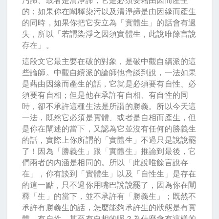
的；如果你在闡釋染污以及清淨諦是由因緣而產生
的同時，如果你把它安立為「實體生」的話會有過
失，所以「若謂染淨之因須實體生，此說唯餘言說
存在」。
這段文它最主要在破的對象，是破中觀自續派的這
些論師。中觀自續派的論師他會談到說，一法如果
是藉由因緣而產生的話，它就是必須要有自性、必
須要有自相；但是他在承許有自相、有自性的同
時，卻不承許這種生法是所謂的勝義。所以今天這
一法，既然它必須是實體、或者是自相而產生，但
是你在闡述的當下，又認為它並沒有任何的勝義生
的話，實際上你所謂的「實體生」不過只是說說罷
了！因為「勝義生」跟「實體生」推論到最後，它
們兩者的內涵是相同的。所以「此說唯餘言說存
在」，你有談到「實體生」以及「自性生」是存在
的這一點，只不過你用嘴巴說說罷了，因為你在闡
釋「生」的當下，並不承許有「勝義生」；既然不
承許有勝義生的話，怎麼能夠承許生的狀態是有實
體、有自性、甚至有自相的呢？為什麼會有這樣的