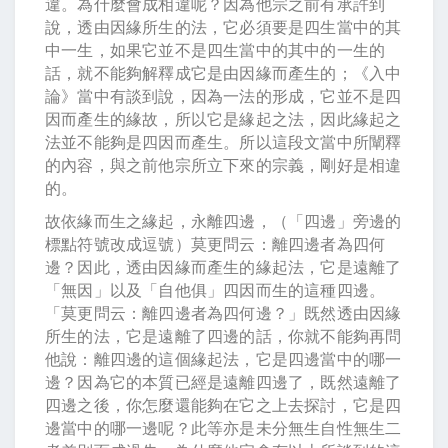
違。為什麼會成相違呢？因為他宗之前有承許到
說，透由因緣所生的法，它必須要是四生當中的其
中一生，如果它並不是四生當中的其中的一生的
話，就不能夠解釋成它是由因緣而產生的；《入中
論》當中有談到說，因為一法的形成，它並不是四
因而產生的緣故，所以它是緣起之法，因此緣起之
法並不能夠是四因而產生。所以這段文當中所闡釋
的內容，與之前他宗所立下來的宗義，剛好是相違
的。
故依緣而生之緣起，永離四邊，（「四邊」旁邊的
標點符號改成逗號）莫更問云：離四邊者為四何
邊？因此，透由因緣而產生的緣起法，它是遠離了
「無因」以及「自他俱」四因而生的這種四邊。
「莫更問云：離四邊者為四何邊？」既然透由因緣
所生的法，它是遠離了四邊的話，你就不能夠再問
他說：離四邊的這個緣起法，它是四邊當中的哪一
邊？因為它的本質已經是遠離四邊了，既然遠離了
四邊之後，你怎麼還能夠在它之上去探討，它是四
邊當中的哪一邊呢？此等亦是未分無生自性無生二