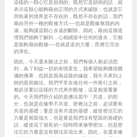
這樣的一顆心它是顛倒的。既然它是顛倒的話，就
表示這顆心能夠藉由正理的方式來破除；也就是它
所執著的境界是不存在的，既然不存在的話，我們
藉由另外一種的觀修方式──也就是觀修無我的內
涵，能夠讓這顆心永遠的斷除。因此，藉由這個道
理我們能夠了解到，心相續當中任何的過失，它都
是能夠藉由觀修──也就是道的力量，而將它完全
的淨化。
因此，今天還未聽法之前，我們每個人都必須想
到，為了利益一切的有情眾生，我希望能夠獲得圓
滿的佛果，也就是因為這樣的緣故，我今天來到上
師的面前聽法。我們平常在做任何一件善行之前，
都必須要以這樣的方式來作觀修，這是相當重要
的。今天我們所介紹的是佛法當中「共道」的部
分，也就是在修學不共道、密教法之前，必須要有
共道的基礎；要是沒有共道的基礎，縱使密法它的
力量是相當強大，但是要是我們沒有堅固的基礎的
話，縱使花了很長的一段時間來修學密法，但是密
法它的力量是沒有辦法呈現出來。因此，在還未修