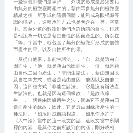
一些宗義師他們是承許，「外境的形成是必須要藉
由無分的極微塵而產生的，藉由眾多無分的極微塵
積聚之後，所形成的這個個體，能夠成為眼根識等
識的境界」，這種承許方式也是包含在「等」字當
中。甚至外道的數論師他們承許所謂的自性，也就
是他認為一切法是藉由自性的因而產生的。所以在
「等」字當中，就包含了無分的極微所形成的個體
而產生的果、以及自性所生的果。
「及從自他俱，非能生諸法」，「自」就是透由自
因而生，「他」就是藉由他因而生，「俱」就是藉
由自他二因而產生，「非能生諸法」，藉由無因以
及自在等方式，或者是藉由自因、他因以及自他二
因，這四種方式「非能生諸法」，它是沒有辦法產
生諸法的。也就是因為這個緣故，「是故依緣
生」，一切透由因緣所生之法，因為它不是藉由四
邊而產生的緣故，因此，它是透由因緣所產生的一
種法則。「如汝則成自語相違」，如果你承許了
《入中論》當中的這一段文的話，這段文當中所闡
釋的內涵，是與你之前所談到的內涵，剛好成相