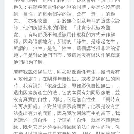
過失；在闡釋無自性的內容的同時，要是你沒有聽
到「自性」的這兩個字的話，會有「無耳」的過
失。「亦相攻難」，對於無心以及無耳的這些宗論
師，他們所提出來的問難，「此實令我極為難
處」，有時候我不知道該用什麼樣的方式來作解
釋。因為這個地方，所謂的「緣生」是緣起之生，
所謂的「無生」是無自性生，這個講述得非常的清
楚，但是對於他們而言，我還是沒有辦法作解釋讓
他們能夠了解。
若時我說依緣生法，即如影像自性無生，爾時豈有
可攻難處？」在闡釋無自性生、或者是緣起生的同
時，我有說到「依緣生法，即如影像自性無生」，
透由因緣所產生的法，它的本質有如同影像般，並
沒有真實的自性，因此，它是無自性生，「爾時豈
有可攻難處」？對於這個宗義而言，他宗是沒有辦
法提出有力的問難，因為我說因緣而生的當下，我
是講述「無自性」；所謂的「自性」就是不觀待因
緣，既然它是必須要觀待因緣的法而產生的話，你
怎麼可以說這一法是有自性的。因此，對於這個宗