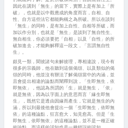
因此在講到「無生」的當下，實際上是有加上「所
破」，也就是以中觀應成的角度而言，自相、自
性、自方這些法它都能夠稱之為所破。所以在談到
「無生」的同時，是有加上自性、自相等所破，而
加以作分別，也就是「無生」是談到了無自性生、
無自相生，你必須要把「自相」以及「自性」的所
破加進去，才能夠解釋這一段文，「言謂無自性
生」。
頗見一類，聞彼諸句未解彼理，專相違說，現今有
很多的宗義師，他在聽到這個偈頌、以及類似的偈
頌的同時，他並沒有辦法了解偈頌當中的內涵，並
且會提出相違的論點而闡釋到說，「生即無生，依
即無依」，他認為所謂的「生」就是無生，「依」
就是無依，因為以字面上的意思而言「緣生即無
生」，既然它是透由因緣而產生，它就是無生的內
涵，所以到最後他會提出一個「生即無生，依即無
依」的這種論點，狂言愈大，知見愈高。但是「生
即無生，依即無依」的這種論點，並不是一種正確
的論點，而這樣的認知也是一種錯誤的認知。