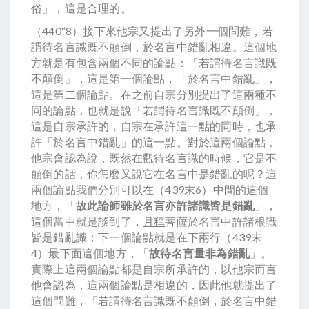
俗」，這是合理的。
（440“8）接下來他宗又提出了另外一個問難，若
謂待名言識既不顛倒，於名言中錯亂相違。這個地
方就是有包含兩個不同的論點：「若謂待名言識既
不顛倒」，這是第一個論點，「於名言中錯亂」，
這是第二個論點。在之前自宗分別提出了這兩種不
同的論點，也就是說「若謂待名言識既不顛倒」，
這是自宗承許的，自宗在承許這一點的同時，也承
許「於名言中錯亂」的這一點。對於這兩個論點，
他宗會認為說，既然在觀待名言識的時候，它是不
顛倒的話，你怎麼又說它在名言中是錯亂的呢？這
兩個論點我們分別可以在（439末6）中間的這個
地方，「
故此論師雖於名言亦許諸識皆是錯亂
」，
這個當中就是談到了，
月稱
菩薩於名言中許諸根識
皆是錯亂識；下一個論點就是在下兩行（439末
4）最下面這個地方，「
故待名言量非為錯亂
」。
實際上這兩個論點都是自宗所承許的，以他宗而言
他會認為，這兩個論點是相違的，因此他就提出了
這個問難，「若謂待名言識既不顛倒，於名言中錯