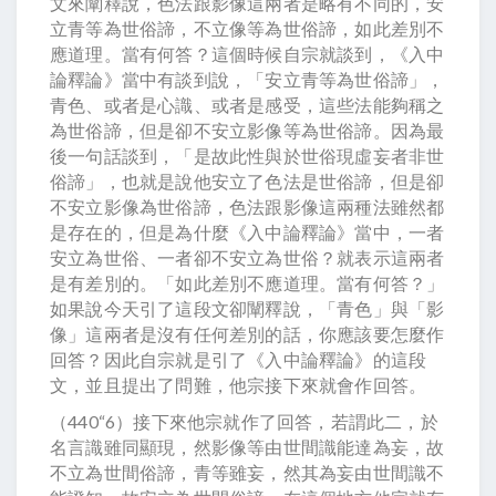
文來闡釋說，色法跟影像這兩者是略有不同的，安
立青等為世俗諦，不立像等為世俗諦，如此差別不
應道理。當有何答？這個時候自宗就談到，《入中
論釋論》當中有談到說，「安立青等為世俗諦」，
青色、或者是心識、或者是感受，這些法能夠稱之
為世俗諦，但是卻不安立影像等為世俗諦。因為最
後一句話談到，「是故此性與於世俗現虛妄者非世
俗諦」，也就是說他安立了色法是世俗諦，但是卻
不安立影像為世俗諦，色法跟影像這兩種法雖然都
是存在的，但是為什麼《入中論釋論》當中，一者
安立為世俗、一者卻不安立為世俗？就表示這兩者
是有差別的。「如此差別不應道理。當有何答？」
如果說今天引了這段文卻闡釋說，「青色」與「影
像」這兩者是沒有任何差別的話，你應該要怎麼作
回答？因此自宗就是引了《入中論釋論》的這段
文，並且提出了問難，他宗接下來就會作回答。
（440“6）接下來他宗就作了回答，若謂此二，於
名言識雖同顯現，然影像等由世間識能達為妄，故
不立為世間俗諦，青等雖妄，然其為妄由世間識不