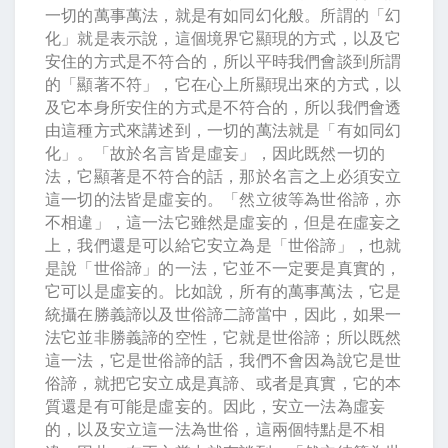
一切的萬事萬法，就是有如同幻化般。所謂的「幻
化」就是表示說，這個境界它顯現的方式，以及它
安住的方式是不符合的，所以平時我們會談到所謂
的「顯著不符」，它在心上所顯現出來的方式，以
及它本身所安住的方式是不符合的，所以我們會透
由這種方式來講述到，一切的萬法就是「有如同幻
化」。「故於名言皆是虛妄」，因此既然一切的
法，它顯著是不符合的話，那於名言之上必須安立
這一切的法皆是虛妄的。「然立彼等為世俗諦，亦
不相違」，這一法它雖然是虛妄的，但是在虛妄之
上，我們還是可以給它安立為是「世俗諦」，也就
是說「世俗諦」的一法，它並不一定要是真實的，
它可以是虛妄的。比如說，所有的萬事萬法，它是
統攝在勝義諦以及世俗諦二諦當中，因此，如果一
法它並非勝義諦的空性，它就是世俗諦；所以既然
這一法，它是世俗諦的話，我們不會因為說它是世
俗諦，就把它安立成是真諦、或者是真實，它的本
質還是有可能是虛妄的。因此，安立一法為虛妄
的，以及安立這一法為世俗，這兩個特點是不相