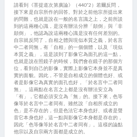
請看到《菩提道次第廣論》（440“2）若爾反問，
接下來是自宗所作的回答。對於之前他宗所提出來
的問難，也就是說在一般的名言識之上，之前所談
到的這兩種心識，是沒有辦法分辨「顛倒」與「非
顛倒」，他認為說這兩種心識是沒有任何差別的。
自宗就反問了，自相之體與現似本質之義，於名言
中二者同無，有「自相」的一個個體，以及「現似
本質之義」，這是談到了影像它為面孔的這一點，
也就是說在照鏡子的時候，我們會在鏡子的那個方
位，看到自己的影像，實際上影像它本身並不是真
實的面貌。因此，不管是自相成立的個體也好、或
者是影像它為真實的面孔也好，「於名言中二者同
無」，這兩點在名言之上都是沒有辦法安立為
「有」，它都必須安立為「無」的。接下來，色等
像等於名言中二者同有。雖然說「自相所成立的
色」是不存在的，但是色法它本身也好、或者是聲
音它本身也好，這一點與影像它本身都是存在的，
因此「色等像等於名言中二者同有」。這樣的論點
他宗以及自宗兩方面都是成立的。