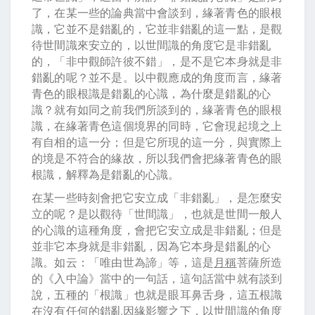
了，在某一些的論典當中會談到，緣著青色的眼根
識，它並不是錯亂的，它並非錯亂的這一點，是觀
待世間識來安立的，以世間識的角度它是非錯亂
的，「非中觀師許彼不錯」，是不是它本身就是非
錯亂的呢？並不是。以中觀應成的角度而言，緣著
青色的眼根識是錯亂的心識，為什麼是錯亂的心
識？就有如同之前我們所談到的，緣著青色的眼根
識，在緣著青色這個境界的同時，它會現起境之上
有自相的這一分；但是它所現的這一分，與實際上
的境是不符合的緣故，所以我們會把緣著青色的眼
根識，解釋為是錯亂的心識。
在某一些時刻會把它安立成「非錯亂」，是怎麼安
立的呢？是以觀待「世間識」，也就是世間一般人
的心識的這種角度，會把它安立成是非錯亂；但是
並非它本身就是非錯亂，因為它本身是錯亂的心
識。如云：「唯由世為諦」等，這是
月稱
菩薩所造
的《入中論》當中的一句話，這句話當中就有談到
說，五種的「根識」也就是眼耳鼻舌身，這五根識
在沒有任何的錯亂因緣影響之下，以世間識的角度