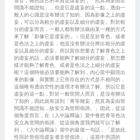
聲音，雖然說它的本質是虛妄的，「然其為妄由世
間識不能證知」，但是它是虛妄的這一點，透由一
般人的心識是沒有辦法了知的。因為影像之上的虛
妄，可以分為粗分的虛妄以及細分的虛妄。對於粗
分的虛妄而言，一般人都有辦法藉由某一種的方式
來了解「影像它是虛妄的」；但是至於青色、或者
是色法之上的虛妄，他並沒有辦法分辨出粗分的虛
妄以及細分的虛妄。所以當你想要去了解青色之上
的虛妄的話，必須要能夠了解細分的虛妄，那怎麼
樣才能夠了解青色、或者是色法之上細分的虛妄
呢？這個時候必須要能夠了解到，內心當中顯現出
來的影像，與實際上它所存在的方式是不相同的，
這個唯有透由空性的道理才有辦法了解。所以它是
虛妄的這一點，對於一般世間人而言，是沒有辦法
了知的，因此就有談到「青等雖妄，然其為妄由世
間識不能證知，故安立為世間俗諦。」因此，從這
個角度而言，在《入中論釋論》當中會把青等色法
安立為世間的俗諦。從這個角度我們就可以了解
到，《入中論釋論》當中的最後一句話，「是故此
性與於世俗現虛妄者非世俗諦」，這當中所謂的