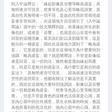
則入中論釋云：「緣起影像及谷響等略為虛妄，具
無明者亦可現見，然青等色及心受等略現諦實，其
真自性具無明者一切不現，是故此性與於世俗現虛
妄者非世俗諦。」在這個地方自宗就引了《入中論
釋論》當中的一段文闡釋到說，依著緣起所生的影
像也好、或者是「谷響」，也就是在山谷當中會有
回音的這種現象，甚至說幻影以及焰陽等等，這是
粗分的一種虛妄，因此在這個地方講到了「略為虛
妄」。它是虛妄的，但是在這個地方為什麼要特別
強調「略為虛妄」呢？就是闡釋說，不管是影像或
者是回音，這一切的法，雖然都是透由緣起而產
生，但是它是粗分的虛妄法，為什麼它是粗分的虛
妄法？「具無明者亦可現見」，因為就連沒有證得
空性的這些眾生，他都有辦法了解這些是不真實
的，因此在這個地方要特別強調說，影像以及谷響
這一切都是略為虛妄。「然青等色及心受等略現諦
實」，但是不管是青色的這種色法或者是心識，甚
至內心當中的任何感受，眾生在執著的時候，會認
為他所看到的色法也好、他內心當中的心識、甚至