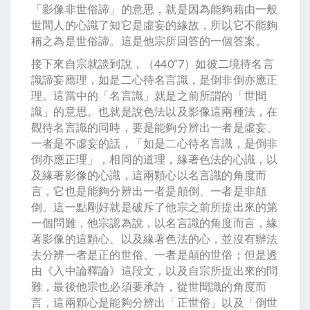
「影像非世俗諦」的意思，就是因為能夠藉由一般
世間人的心識了知它是虛妄的緣故，所以它不能夠
稱之為是世俗諦。這是他宗所回答的一個答案。
接下來自宗就談到說，（440“7）如彼二境待名言
識諦妄應理，如是二心待名言識，是倒非倒亦應正
理。這當中的「名言識」就是之前所謂的「世間
識」的意思。也就是說色法以及影像這兩種法，在
觀待名言識的同時，要是能夠分辨出一者是虛妄、
一者是不虛妄的話，「如是二心待名言識，是倒非
倒亦應正理」，相同的道理，緣著色法的心識，以
及緣著影像的心識，這兩顆心以名言識的角度而
言，它也是能夠分辨出一者是顛倒、一者是非顛
倒。這一點剛好就是破斥了他宗之前所提出來的第
一個問難，他宗認為說，以名言識的角度而言，緣
著影像的這顆心、以及緣著色法的心，並沒有辦法
去分辨一者是正的世俗、一者是顛的世俗；但是透
由《入中論釋論》這段文，以及自宗所提出來的問
難，最後他宗也必須要承許，從世間識的角度而
言，這兩顆心是能夠分辨出「正世俗」以及「倒世