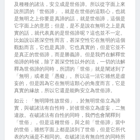
及種種的諸法，安立成是世俗諦。所以從字面上來
說所謂的「世俗諦」，就是在世俗的這顆心，也就
是無明之上你要是真諦的話，就是世俗諦，這個是
它字面上的意思；但是，是不是說在無明之上是真
實的話，就代表真的是世俗諦呢？這也並不一定。
比如說以甚深空性而言，甚深空性它在無明的這個
觀點而言，它也是真諦、它也真實的，但是它並不
是真正的世俗諦，而是勝義諦。但是我們在解釋世
俗諦的時候，除了甚深空性以外的法，一切的法解
釋為世俗諦的同時，所謂的「世俗」就是闡述到了
「無明」或者是「愚癡」。所以這一法它雖然是虛
妄的，但是因為它在無明這顆心的角度而言，它是
真實的緣故，所以它還是能夠安立為世俗諦。
如云：「無明障性故世俗」，於無明世俗立為諦
實，與破諸法有自性時，於彼世俗立為虛妄，二無
違故。在破諸法有自性的同時，我們也會闡釋到
「世俗」，但是這種世俗，與之前「世俗諦」當中
的世俗，雖然字面上都是談到了世俗，但是它所代
表的內涵是不相同的。在破諸法有無自性的同時所