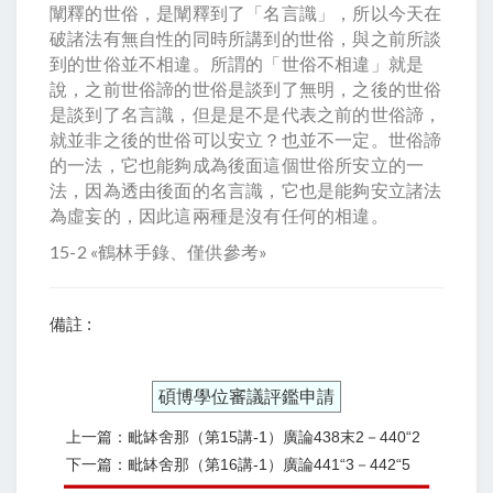
闡釋的世俗，是闡釋到了「名言識」，所以今天在
破諸法有無自性的同時所講到的世俗，與之前所談
到的世俗並不相違。所謂的「世俗不相違」就是
說，之前世俗諦的世俗是談到了無明，之後的世俗
是談到了名言識，但是是不是代表之前的世俗諦，
就並非之後的世俗可以安立？也並不一定。世俗諦
的一法，它也能夠成為後面這個世俗所安立的一
法，因為透由後面的名言識，它也是能夠安立諸法
為虛妄的，因此這兩種是沒有任何的相違。
15-2 «鶴林手錄、僅供參考»
備註 :
碩博學位審議評鑑申請
上一篇：毗缽舍那（第15講-1）廣論438末2－440“2
下一篇：毗缽舍那（第16講-1）廣論441“3－442“5