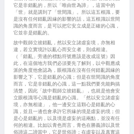
它是非錯亂的，所以「唯由世為諦」，這當中的
「世」就是講到了「世間識」。所以這五根識，要
是沒有任何錯亂因緣的影響的話，這五根識以世間
識的角度而言，是可以把它安立成是正確的心識，
它並非是錯亂的。
故中觀師立彼錯亂，然以安立諸虛妄境，亦無相
違，若立實境許以亂心而安立者，則成相違。
（「錯亂」旁邊的標點符號應該是改成逗號）因
此，在這個地方我們必須要先了解到，以中觀應成
派的角度他會認為，眼根識在沒有任何錯亂因緣的
影響之下，它是錯亂的心識；但是在世間識的角度
而言，它是非錯亂的心識，這一點我們要先能夠搞
清楚，因此「故中觀師立彼錯亂」，也就是他會安
立眼根識等心識是錯亂的心識。「然以安立諸虛妄
境，亦無相違」，他一邊安立這顆心是錯亂的心
識，並且一邊也會承許它所緣的境是虛妄的境；但
是心是錯亂的，以及境是虛妄的這兩點，並沒有任
何的相違。比如以青色而言，青色在勝義諦以及世
俗諦這二諦當中，它是世俗諦；在虛妄以及真實這