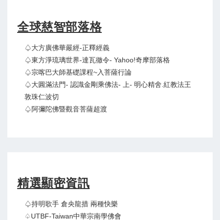
全球慈智部落格
♤大方廣佛華嚴經-正釋經義
♤東方淨琉璃世界-達瓦徹令- Yahoo!奇摩部落格
♤宗喀巴大師基礎課程~入菩薩行論
♤大圓滿法門- 認識金剛乘佛法- 上- 明心精舍.紅教法王
敦珠仁波切
♤阿彌陀佛暨觀音菩薩超渡
精選顯密資訊
♤持明歌手 倉央龍措 兩種快樂
♤UTBF-Taiwan中華宗南學佛會