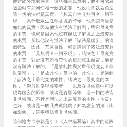
他對於外境的感受，這些都是真實的，他不會認為
這些就有如同幻相一般的虛妄，他反而會執著色法
這一切的法都是真實。「其真自性具無明者一切不
現」，為什麼眾生在執著境的時候，他會認為境是
如此的真實？因為他沒有辦法了解到，境它最究竟
的本質，也就是因為他沒有辦法了解境之上最究竟
的本質，所以他沒有辦法了解「諸法是虛妄」的這
個特點，因此「其真自性」就是講到了諸法最究竟
的本質，「具無明者一切不現」，諸法之上最究竟
的本質，對於沒有證得空性的這些眾生而言，他是
沒有辦法了解的。「是故此性與於世俗現虛妄者非
世俗諦」，「是故此性」當中的「此性」，是講到
了諸法之上最究竟的本性。諸法之上最究竟的本
性，「與於世俗現虛妄者」，以及在世俗當中可以
現為虛妄的影像、或者是谷響等等，這一切的法皆
非世俗諦。不管是諸法之上最究竟的本性（本質）
也好，或者是一般凡夫就能夠了知為虛妄的法（比
如影像），這兩種法皆非世俗諦。
這個地方自宗就是引了《入中論釋論》當中的這段