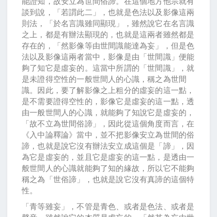
能證知，故安立為世間俗諦。在這個地方他宗就有
談到說，「若謂此二」，也就是色法以及影像這兩
則法，「於名言識雖同顯現」，雖然說它在名言識
之上，都是有辦法顯現的，也就是這兩者雖然都是
存在的，「然影像等由世間識能達為妄」，但是色
法以及影像這兩者當中，影像是由「世間識」便能
夠了知它是虛妄的。這當中所謂的「世間識」，就
是未證得空性的一般世間人的心識，稱之為世間
識。因此，要了解影像之上粗分的虛妄的這一點，
是不需要證得空性的，影像它是虛妄的這一點，透
由一般世間人的心識，就能夠了知說它是虛妄的，
「故不立為世間俗諦」，因此從這個角度而言，在
《入中論釋論》當中，並不把影像安立為世間的俗
諦，也就是說它沒有辦法安立成這個是「諦」，因
為它是虛妄的，並且它是虛妄的這一點，是透由一
般世間人的心識就能夠了知的緣故，所以它不能夠
稱之為「世俗諦」，也就是說它沒有真諦的這個特
性。
「青等雖妄」，不管是青色、或者是色法、或者是