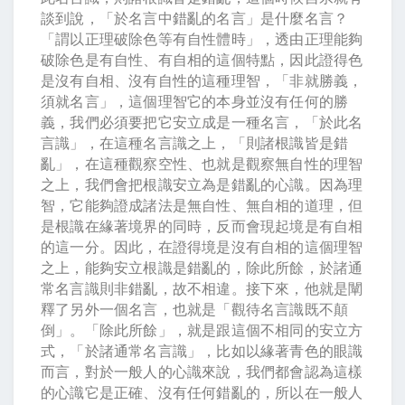
談到說，「於名言中錯亂的名言」是什麼名言？
「謂以正理破除色等有自性體時」，透由正理能夠
破除色是有自性、有自相的這個特點，因此證得色
是沒有自相、沒有自性的這種理智，「非就勝義，
須就名言」，這個理智它的本身並沒有任何的勝
義，我們必須要把它安立成是一種名言，「於此名
言識」，在這種名言識之上，「則諸根識皆是錯
亂」，在這種觀察空性、也就是觀察無自性的理智
之上，我們會把根識安立為是錯亂的心識。因為理
智，它能夠證成諸法是無自性、無自相的道理，但
是根識在緣著境界的同時，反而會現起境是有自相
的這一分。因此，在證得境是沒有自相的這個理智
之上，能夠安立根識是錯亂的，除此所餘，於諸通
常名言識則非錯亂，故不相違。接下來，他就是闡
釋了另外一個名言，也就是「觀待名言識既不顛
倒」。「除此所餘」，就是跟這個不相同的安立方
式，「於諸通常名言識」，比如以緣著青色的眼識
而言，對於一般人的心識來說，我們都會認為這樣
的心識它是正確、沒有任何錯亂的，所以在一般人