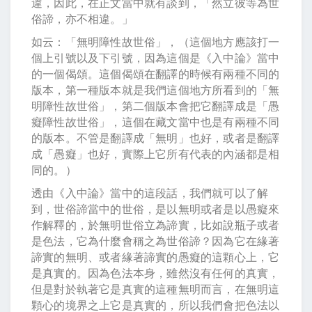
違，因此，在正文當中就有談到，「然立彼等為世
俗諦，亦不相違。」
如云：「無明障性故世俗」，（這個地方應該打一
個上引號以及下引號，因為這個是《入中論》當中
的一個偈頌。這個偈頌在翻譯的時候有兩種不同的
版本，第一種版本就是我們這個地方所看到的「無
明障性故世俗」，第二個版本會把它翻譯成是「愚
癡障性故世俗」，這個在藏文當中也是有兩種不同
的版本。不管是翻譯成「無明」也好，或者是翻譯
成「愚癡」也好，實際上它所有代表的內涵都是相
同的。）
透由《入中論》當中的這段話，我們就可以了解
到，世俗諦當中的世俗，是以無明或者是以愚癡來
作解釋的，於無明世俗立為諦實，比如說瓶子或者
是色法，它為什麼會稱之為世俗諦？因為它在緣著
諦實的無明、或者緣著諦實的愚癡的這顆心上，它
是真實的。因為色法本身，雖然沒有任何的真實，
但是對於執著它是真實的這種無明而言，在無明這
顆心的境界之上它是真實的，所以我們會把色法以