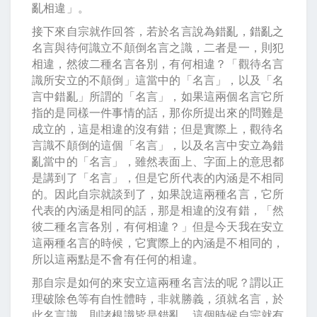
亂相違」。
接下來自宗就作回答，若於名言說為錯亂，錯亂之
名言與待何識立不顛倒名言之識，二者是一，則犯
相違，然彼二種名言各別，有何相違？「觀待名言
識所安立的不顛倒」這當中的「名言」，以及「名
言中錯亂」所謂的「名言」，如果這兩個名言它所
指的是同樣一件事情的話，那你所提出來的問難是
成立的，這是相違的沒有錯；但是實際上，觀待名
言識不顛倒的這個「名言」，以及名言中安立為錯
亂當中的「名言」，雖然表面上、字面上的意思都
是講到了「名言」，但是它所代表的內涵是不相同
的。因此自宗就談到了，如果說這兩種名言，它所
代表的內涵是相同的話，那是相違的沒有錯，「然
彼二種名言各別，有何相違？」但是今天我在安立
這兩種名言的時候，它實際上的內涵是不相同的，
所以這兩點是不會有任何的相違。
那自宗是如何的來安立這兩種名言法的呢？謂以正
理破除色等有自性體時，非就勝義，須就名言，於
此名言識，則諸根識皆是錯亂，這個時候自宗就有