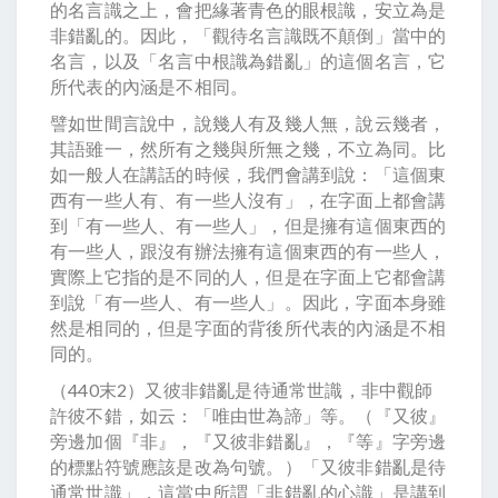
的名言識之上，會把緣著青色的眼根識，安立為是
非錯亂的。因此，「觀待名言識既不顛倒」當中的
名言，以及「名言中根識為錯亂」的這個名言，它
所代表的內涵是不相同。
譬如世間言說中，說幾人有及幾人無，說云幾者，
其語雖一，然所有之幾與所無之幾，不立為同。比
如一般人在講話的時候，我們會講到說：「這個東
西有一些人有、有一些人沒有」，在字面上都會講
到「有一些人、有一些人」，但是擁有這個東西的
有一些人，跟沒有辦法擁有這個東西的有一些人，
實際上它指的是不同的人，但是在字面上它都會講
到說「有一些人、有一些人」。因此，字面本身雖
然是相同的，但是字面的背後所代表的內涵是不相
同的。
（440末2）又彼非錯亂是待通常世識，非中觀師
許彼不錯，如云：「唯由世為諦」等。（『又彼』
旁邊加個『非』，『又彼非錯亂』，『等』字旁邊
的標點符號應該是改為句號。）「又彼非錯亂是待
通常世識」，這當中所謂「非錯亂的心識」是講到