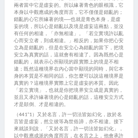
兩者當中它是虛妄的。所以緣著青色的眼根識，它
本身以中觀應成的角度而言，它不僅僅是錯亂的；
錯亂的心它所緣著的境──也就是青色本身，是虛
妄的境，所以心是錯亂以及境是虛妄這兩點，並沒
有任何的相違，「亦無相違」。「若立實境許以亂
心而安立者，則成相違。」相反的，如果你把心安
立為是錯亂的，但是在安立心為錯亂的當下，把境
安立為真實的話，這就會有相違了。因為既然心是
錯亂的，就表示心所顯現的跟實際上的境是不相
違；既然這種境界在內心當中顯現的同時，與它本
身的本質是不相同的話，你怎麼可以說這種境界是
真實的？這種境界實際上它是虛妄的本質。因此
「若立實境」，也就是你把境界安立成是真實的，
並且又承許緣著境的心是錯亂的話，這種安立方式
才是顛倒、才是相違的。
（441“1）又於名言，許一切法皆如幻化，故於名
言皆是虛妄，然立彼等為世俗諦，亦不相違。接下
來就談到說，「又於名言，許一切法皆如幻化」，
以中觀應成派的角度而言，在名言之上，他會承許