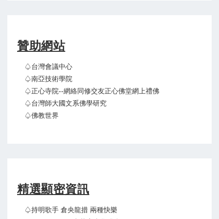
贊助網站
♤台灣會議中心
♤南亞技術學院
♤正心寺院--網絡同修交友正心佛堂網上禮佛
♤台灣師大國文系佛學研究
♤佛教世界
精選顯密資訊
♤持明歌手 倉央龍措 兩種快樂