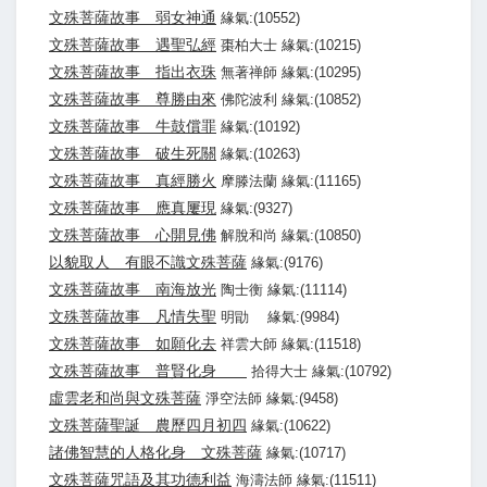
文殊菩薩故事 弱女神通
緣氣:(10552)
文殊菩薩故事 遇聖弘經
棗柏大士 緣氣:(10215)
文殊菩薩故事 指出衣珠
無著禅師 緣氣:(10295)
文殊菩薩故事 尊勝由來
佛陀波利 緣氣:(10852)
文殊菩薩故事 牛鼓償罪
緣氣:(10192)
文殊菩薩故事 破生死關
緣氣:(10263)
文殊菩薩故事 真經勝火
摩滕法蘭 緣氣:(11165)
文殊菩薩故事 應真屢現
緣氣:(9327)
文殊菩薩故事 心開見佛
解脫和尚 緣氣:(10850)
以貌取人 有眼不識文殊菩薩
緣氣:(9176)
文殊菩薩故事 南海放光
陶士衡 緣氣:(11114)
文殊菩薩故事 凡情失聖
明勖 緣氣:(9984)
文殊菩薩故事 如願化去
祥雲大師 緣氣:(11518)
文殊菩薩故事 普賢化身
拾得大士 緣氣:(10792)
虛雲老和尚與文殊菩薩
淨空法師 緣氣:(9458)
文殊菩薩聖誕 農歷四月初四
緣氣:(10622)
諸佛智慧的人格化身 文殊菩薩
緣氣:(10717)
文殊菩薩咒語及其功德利益
海濤法師 緣氣:(11511)