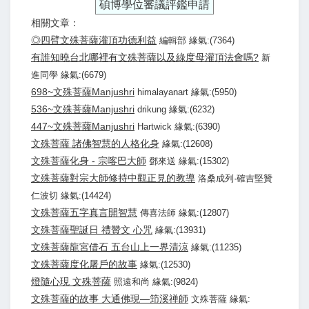
碩博學位審議評鑑申請
相關文章：
◎四臂文殊菩薩灌頂功德利益
編輯部 緣氣:(7364)
有誰知曉台北哪裡有文殊菩薩以及綠度母灌頂法會嗎?
新
進同學 緣氣:(6679)
698~文殊菩薩Manjushri
himalayanart 緣氣:(5950)
536~文殊菩薩Manjushri
drikung 緣氣:(6232)
447~文殊菩薩Manjushri
Hartwick 緣氣:(6390)
文殊菩薩 諸佛智慧的人格化身
緣氣:(12608)
文殊菩薩化身 - 宗喀巴大師
鄧來送 緣氣:(15302)
文殊菩薩對宗大師修持中觀正見的教導
洛桑成列·確吉堅贊
仁波切 緣氣:(14424)
文殊菩薩五字真言開智慧
傳喜法師 緣氣:(12807)
文殊菩薩聖誕日 禮贊文 心咒
緣氣:(13931)
文殊菩薩龍宮借石 五台山上一界清涼
緣氣:(11235)
文殊菩薩度化屠戶的故事
緣氣:(12530)
燈隨心現 文殊菩薩
照遠和尚 緣氣:(9824)
文殊菩薩的故事 大通佛現—笻溪禅師
文殊菩薩 緣氣: