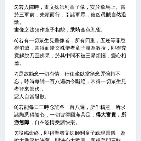
5)若入陣時，畫文殊師利童子像，安於象馬上。當
於三軍前，先頭而行，引諸軍眾，彼凶愚賊自然退
散。
畫像之法須作童子相貌，乘騎金色孔雀。
6)
若有一切眾生見畫像者，所有四重，五逆等罪悉
得消滅，常得面睹文殊聖者童子親為教授，即得究
竟解脫乃至佛果，於其中間不被三界煩惱，癡心相
應。
7)是故勸念一切有情，行住坐臥當須念咒憶持不
忘，時時每誦一百八遍勿令斷絕，常得一切眾生見
者皆來歸伏，
惡人自當退散。
8)若能每日三時念誦各一百八遍，所作稱意，
所求
諸願悉得隨心
，一切皆得圓滿具足，
得大富貴，所
游無障
，
自在恣情受諸快樂。
9)
設臨命終，即得聖者文殊師利童子親現靈儀，為
說大乘深妙法藏，聞法心大歡喜，即得普門三昧。