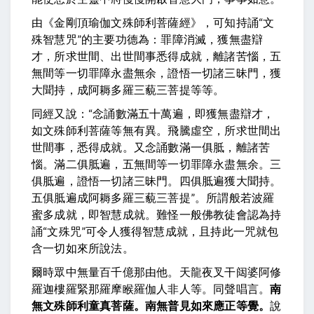
由《金剛頂瑜伽文殊師利菩薩經》，可知持誦“文
殊智慧咒”的主要功德為：
罪障消滅，獲無盡辯
才，所求世間、出世間事悉得成就，離諸苦惱，五
無間等一切罪障永盡無余，證悟一切諸三昧門，獲
大聞持，成阿耨多羅三藐三菩提等等。
同經又說：“
念誦數滿五十萬遍，即獲無盡辯才，
如文殊師利菩薩等無有異。飛騰虛空，所求世間出
世間事，悉得成就。又念誦數滿一俱胝，離諸苦
惱。滿二俱胝遍，五無間等一切罪障永盡無余。三
俱胝遍，證悟一切諸三昧門。四俱胝遍獲大聞持。
五俱胝遍成阿耨多羅三藐三菩提”。
所謂般若波羅
蜜多成就，即智慧成就。難怪一般佛教徒會認為持
誦“文殊咒”可令人獲得智慧成就，且持此一咒就包
含一切如來所說法。
爾時眾中無量百千億那由他。天龍夜叉干闼婆阿修
羅迦樓羅緊那羅摩睺羅伽人非人等。同聲唱言。
南
無文殊師利童真菩薩。南無普見如來應正等覺。
說