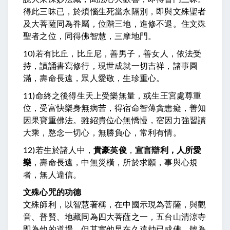
得此三昧已，於煩惱生死當永隔別，即與文殊聖者
及大菩薩同為眷屬，位階三地，進修不退。
住文殊
聖者之位，同得佛智慧，三摩地門。
10)若有比丘，比丘尼，善男子，善女人，依法受
持，讀誦書寫修行，現世成就一切吉祥，諸事圓
滿，壽命長遠，眾人愛敬，生珍重心。
11)命終之後得生天上受樂無量，或生王宮處尊重
位，受富快樂身無病苦，得宿命智薄貪恚癡，善知
因果寶重佛法。雖紹貴位心無憍慢，宿因力強習讀
大乘，愍念一切心，無勝負心，常利有情。
12)
若生於諸人中
，
貴豪英俊
，
宣言辯利，人所愛
樂
，
壽命長遠，中無災橫，所於求願，事與心規
者，無人違信。
文殊心咒的功德
文殊師利，以智慧著稱，在中國示現為菩薩，與觀
音、普賢、地藏同為四大菩薩之一，五台山清涼寺
即為他的道場。但其實他早在久遠劫已成佛，號為