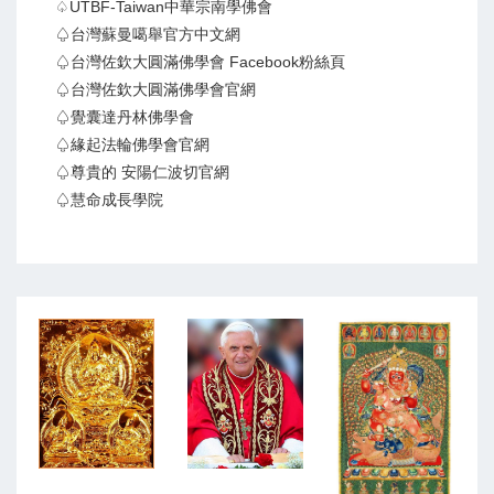
♤UTBF-Taiwan中華宗南學佛會
♤台灣蘇曼噶舉官方中文網
♤台灣佐欽大圓滿佛學會 Facebook粉絲頁
♤台灣佐欽大圓滿佛學會官網
♤覺囊達丹林佛學會
♤緣起法輪佛學會官網
♤尊貴的 安陽仁波切官網
♤慧命成長學院