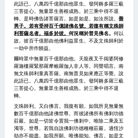
此語已。八萬四千億那由他眾生。發阿耨多羅三藐
三菩提心。無量眾生善根成熟。於三乘中得不退
轉。是時佛告諸菩薩言。如是如是。如汝所說。
善
男子。若有受持百千億諸佛名號。若復有稱文殊師
利菩薩名者。福多於彼。
何況稱於普見佛名。
何以
故。彼百千億那由他佛利益眾生。不及文殊師利於
一劫中所作饒益。
爾時眾中無量百千億那由他。天龍夜叉干闼婆阿修
羅迦樓羅緊那羅摩睺羅伽人非人等。同聲唱言。南
無文殊師利童真菩薩。南無普見如來應正等覺。說
此語已。八萬四千億那由他眾生。發阿耨多羅三藐
三菩提心。無量眾生善根成熟。於三乘中得不退
轉。
文殊師利。又白佛言。我復有願。如我所見無量無
數百千億那由他諸佛世尊。而彼諸佛所有佛剎功德
莊嚴。如是一切皆令置我一佛剎中。唯除二乘及五
濁等
。
世尊。若我自說佛剎功德種種莊嚴。過恆沙
劫亦不能盡。如我所願。唯佛能知。佛言。如是文