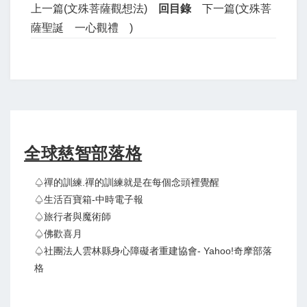
上一篇(文殊菩薩觀想法)
回目錄
下一篇(文殊菩
薩聖誕 一心觀禮 )
全球慈智部落格
♤禪的訓練.禪的訓練就是在每個念頭裡覺醒
♤生活百寶箱-中時電子報
♤旅行者與魔術師
♤佛歡喜月
♤社團法人雲林縣身心障礙者重建協會- Yahoo!奇摩部落
格