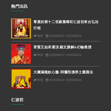
熱門法訊
尊貴的第十二世蘇曼噶旺仁波切來台弘法
行程
噶舉
2026/08/15~2026/08/16
菩賢王如來灌頂.願文講解&幻輪教授
寧瑪
2026/09/12~2026/09/13
大圓滿龍欽心髓-阿彌陀佛淨土遷識法
寧瑪
2026/08/14~2026/08/16
仁波切