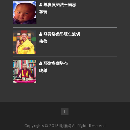
尊貴貝諾法王楊思
寧瑪
尊貴洛桑昂旺仁波切
格魯
耶謝多傑堪布
噶舉
Copyrights © 2016 喇嘛網 All Rights Reserved