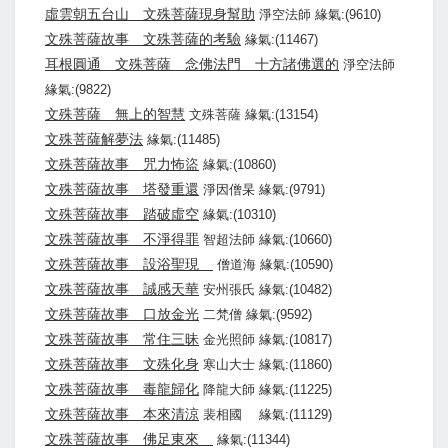
虛雲朝五台山 文殊菩薩現身幫助
淨空法師 緣氣:(9610)
文殊菩薩故事 文殊菩薩的考驗
緣氣:(11467)
耳根圓通 文殊菩薩 念佛法門 十方諸佛選的
淨空法師
緣氣:(9822)
文殊菩薩 無上的智慧
文殊菩薩 緣氣:(13154)
文殊菩薩解夢法
緣氣:(11485)
文殊菩薩故事 咒力怖盜
緣氣:(10860)
文殊菩薩故事 塔發重還
淨因僧杲 緣氣:(9791)
文殊菩薩故事 踏破虛空
緣氣:(10310)
文殊菩薩故事 不淨得罪
智超法師 緣氣:(10660)
文殊菩薩故事 設浴聖現
僧道海 緣氣:(10590)
文殊菩薩故事 誠感天華
安州張氏 緣氣:(10482)
文殊菩薩故事 口放金光
二梵僧 緣氣:(9592)
文殊菩薩故事 常住三昧
金光照師 緣氣:(10817)
文殊菩薩故事 文殊化身
寒山大士 緣氣:(11860)
文殊菩薩故事 毒龍歸化
降龍大師 緣氣:(11225)
文殊菩薩故事 本來清涼
裴相國 緣氣:(11129)
文殊菩薩故事 佛足東來
緣氣:(11344)