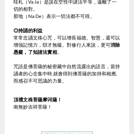
哇札（Va Ja）是說在空性中諸法平等，遠離了一
切的相對。
那地（Na De）表示一切法都不可得。
◎持誦的利益
常常念誦文殊心咒，可以
增長福德、智慧，還可以
增強記憶力，辯才無礙
。對修行人來說，更可
消除
愚癡，了知諸法實相
。
咒語是佛菩薩的秘密藏中自然流露出的語言，當持
誦者的心念集中時,就會得到佛菩薩的加持和相應,
而感召不可思議的力量。
頂禮文殊菩薩摩诃薩！
南無妙吉祥菩薩！