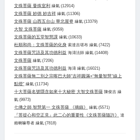
文殊菩薩 曼殊室利
緣氣:(12914)
文殊菩薩 妙德 妙吉祥
緣氣:(11306)
文殊菩薩 山西五台山 華北屋脊
緣氣:(13379)
大智 文殊菩薩
緣氣:(9359)
文殊菩薩的五堂智慧課
緣氣:(10633)
杜順和尚：文殊菩薩的化身
索達吉堪布 緣氣:(7422)
文殊菩薩咒語及其功德利益
海濤法師 緣氣:(14408)
文殊菩薩
緣氣:(7206)
文殊菩薩咒語及其功德利益
海濤 緣氣:(16021)
文殊菩薩無二別之宗喀巴大師”吉祥圓滿+“無量智慧”線上
點燈”
緣氣:(11734)
十大菩薩名號隱含如來十大秘密 大智文殊菩薩
陳俊吉 緣
氣:(9973)
七佛之師.智慧第一 文殊菩薩 《摘錄》
緣氣:(5571)
『菩提心和空正見』此二心的重要性《文殊菩薩隨許》
達
賴喇嘛尊者 緣氣:(7818)