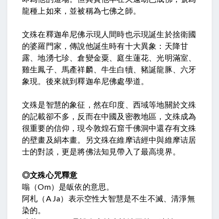
龍種上如來，並被稱為七佛之師。
文殊在釋迦牟尼佛示現人間時也示現
誕生於捨衛國
的婆羅門家
，傳說他誕生時有十大異象：
天降甘
露、地湧七珍、倉變金粟、庭生蓮花、光明滿室、
雞生鳳子、馬產祥麟、牛生白犢、豬誕龍豚、六牙
象現
。後來就到釋迦牟尼佛處學道。
文殊是智慧的象征，然在印度、西域等地關於文殊
的記載卻不多，反而在中國及密教地區，文殊成為
很重要的信仰，現今敦煌石窟千佛洞中還存有文殊
的壁畫及絹本畫。另文殊在維摩诘經中與維摩诘居
士的對談，更是將佛法知見帶入了最高境界。
◎文殊心咒釋意
嗡（Om）是皈依的意思。
阿札（A Ja）表示空性大智慧是不生不滅、清淨無
染的。