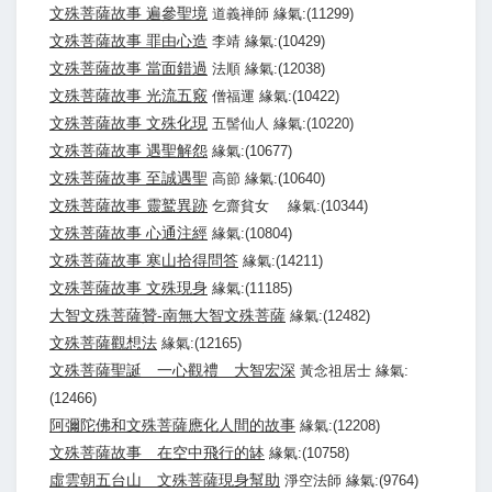
文殊菩薩故事 遍參聖境
道義禅師 緣氣:(11299)
文殊菩薩故事 罪由心造
李靖 緣氣:(10429)
文殊菩薩故事 當面錯過
法順 緣氣:(12038)
文殊菩薩故事 光流五竅
僧福運 緣氣:(10422)
文殊菩薩故事 文殊化現
五髻仙人 緣氣:(10220)
文殊菩薩故事 遇聖解怨
緣氣:(10677)
文殊菩薩故事 至誠遇聖
高節 緣氣:(10640)
文殊菩薩故事 靈鹫異跡
乞齋貧女 緣氣:(10344)
文殊菩薩故事 心通注經
緣氣:(10804)
文殊菩薩故事 寒山拾得問答
緣氣:(14211)
文殊菩薩故事 文殊現身
緣氣:(11185)
大智文殊菩薩贊-南無大智文殊菩薩
緣氣:(12482)
文殊菩薩觀想法
緣氣:(12165)
文殊菩薩聖誕 一心觀禮 大智宏深
黃念祖居士 緣氣:
(12466)
阿彌陀佛和文殊菩薩應化人間的故事
緣氣:(12208)
文殊菩薩故事 在空中飛行的缽
緣氣:(10758)
虛雲朝五台山 文殊菩薩現身幫助
淨空法師 緣氣:(9764)