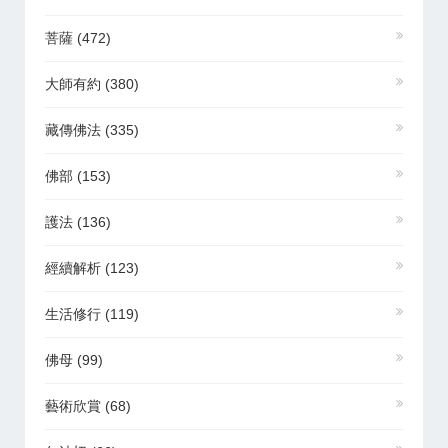
菩薩
(472)
大師有約
(380)
藏傳佛法
(335)
佛部
(153)
護法
(136)
經續解析
(123)
生活修行
(119)
佛母
(99)
藝術欣賞
(68)