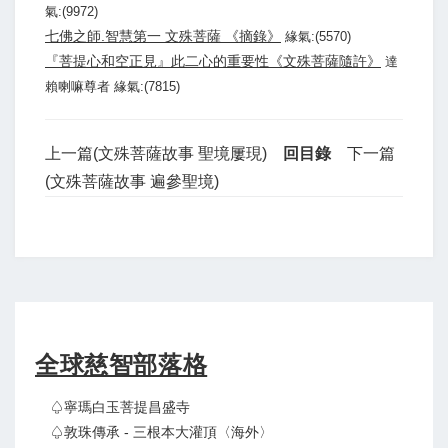
氣:(9972)
七佛之師.智慧第一 文殊菩薩 《摘錄》
緣氣:(5570)
『菩提心和空正見』此二心的重要性《文殊菩薩隨許》
達
賴喇嘛尊者 緣氣:(7815)
上一篇(文殊菩薩故事 聖境屢現)
回目錄
下一篇
(文殊菩薩故事 遍參聖境)
全球慈智部落格
♤寧瑪白玉菩提昌盛寺
♤敦珠傳承 - 三根本大灌頂〈海外〉