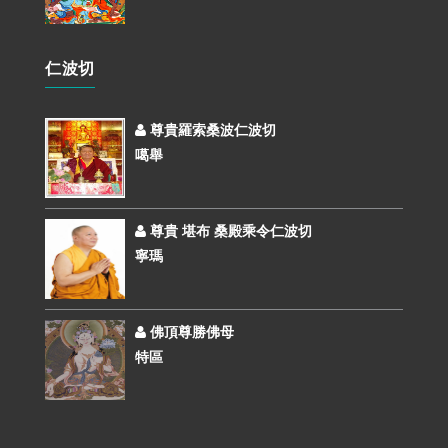
仁波切
尊貴羅索桑波仁波切
噶舉
尊貴 堪布 桑殿乘令仁波切
寧瑪
佛頂尊勝佛母
特區