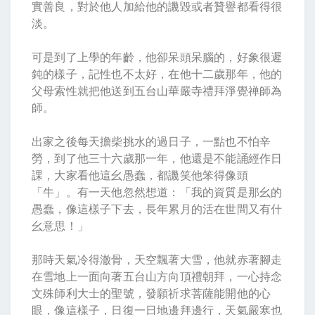
實善良，對於他人加給他的譏毀或者贊譽都看得很
淡。
可是到了上學的年齡，他卻呆頭呆腦的，好象很遲
鈍的樣子，記性也不太好，在他十二歲那年，他的
父母索性就把他送到五台山華嚴寺禮拜淨覺禅師為
師。
出家之後每天擔柴挑水的過日子，一點也不怕辛
勞，到了他三十六歲那一年，他還是不能誦經作日
課，大家看他這幺愚蠢，都譏笑他笨得像頭
「牛」。有一天他忽然想道：「我的資質是那幺的
愚蠢，像這樣子下去，長年累月的活在世間又有什
幺意思！」
那時天氣冷得澈骨，天空飄著大雪，他就赤著腳走
在雪地上一面向著五台山方向頂禮朝拜，一心持念
文殊師利大士的聖號，發願祈求菩薩能開他的心
眼，像這樣子，日復一日地邊拜邊行，天氣嚴寒也