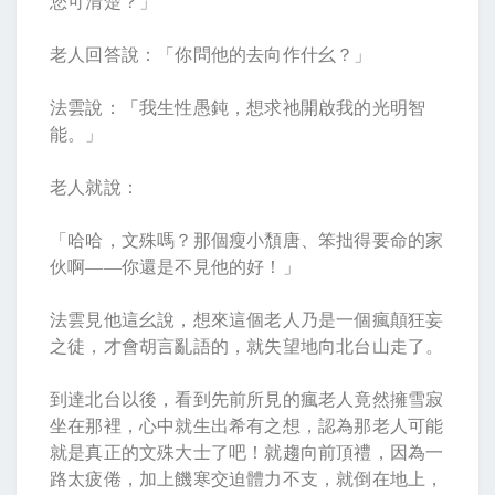
您可清楚？」
老人回答說：「你問他的去向作什幺？」
法雲說：「我生性愚鈍，想求祂開啟我的光明智
能。」
老人就說：
「哈哈，文殊嗎？那個瘦小頹唐、笨拙得要命的家
伙啊——你還是不見他的好！」
法雲見他這幺說，想來這個老人乃是一個瘋顛狂妄
之徒，才會胡言亂語的，就失望地向北台山走了。
到達北台以後，看到先前所見的瘋老人竟然擁雪寂
坐在那裡，心中就生出希有之想，認為那老人可能
就是真正的文殊大士了吧！就趨向前頂禮，因為一
路太疲倦，加上饑寒交迫體力不支，就倒在地上，