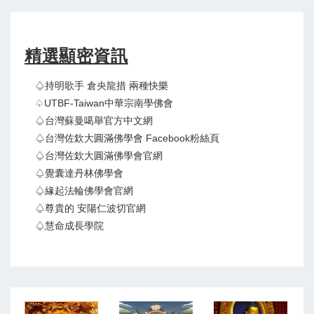
精選顯密資訊
♤持明歌手 倉央龍措 兩種快樂
♤UTBF-Taiwan中華宗南學佛會
♤台灣蘇曼噶舉官方中文網
♤台灣佐欽大圓滿佛學會 Facebook粉絲頁
♤台灣佐欽大圓滿佛學會官網
♤覺囊達丹林佛學會
♤緣起法輪佛學會官網
♤尊貴的 安陽仁波切官網
♤慧命成長學院