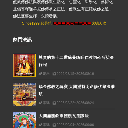
使藏傳佛法與漢傳佛教生活化、心靈化、科學化、藝術化
且倡導釋迦牟尼佛傳承之正法，使眾生有正確成佛之道，
佛法蓬蓽生輝，永續發展。
Since1999 您是第
大德人次
熱門法訊
尊貴的第十二世蘇曼噶旺仁波切來台弘法
行程
噶舉
2026/08/15~2026/08/16
錫金佛教之瑰寶 大圓滿持明命修伏藏法灌
頂
寧瑪
2026/08/22~2026/08/24
大圓滿龍欽寧體頗瓦遷識法
寧瑪
2026/09/04~2026/09/06