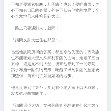
不知道要添衣御寒，肚子餓了也忘了要吃東西，內
心不知有自己的身體，外在不知有他物的境界，全
心全意地只求能夠見到大士。
一路上只要遇到人，就問：
「請問文殊大士住在那兒？」
當然他詢問所得的答案，都是令他失望的，因為誰
也不能確知大聖文殊師利菩薩的去向。走遍了五台
五峰，還是見不到大聖，後來他來到了一間寺院，
請求布施一點食物充饑，吃飽了求見菩薩的意志更
加堅強，簡直到了如癡如迷的地步。
他再度來到了東台，見到有位老人家正以火取暖，
就恭敬地向前問道：
「請問這位大德！文殊菩薩究竟駐錫在什幺地方？