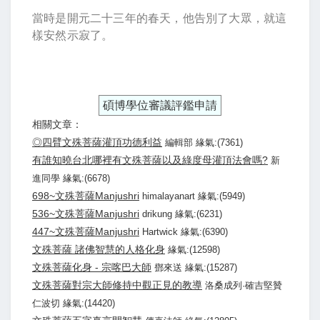
當時是開元二十三年的春天，他告別了大眾，就這
樣安然示寂了。
碩博學位審議評鑑申請
相關文章：
◎四臂文殊菩薩灌頂功德利益
編輯部 緣氣:(7361)
有誰知曉台北哪裡有文殊菩薩以及綠度母灌頂法會嗎?
新
進同學 緣氣:(6678)
698~文殊菩薩Manjushri
himalayanart 緣氣:(5949)
536~文殊菩薩Manjushri
drikung 緣氣:(6231)
447~文殊菩薩Manjushri
Hartwick 緣氣:(6390)
文殊菩薩 諸佛智慧的人格化身
緣氣:(12598)
文殊菩薩化身 - 宗喀巴大師
鄧來送 緣氣:(15287)
文殊菩薩對宗大師修持中觀正見的教導
洛桑成列·確吉堅贊
仁波切 緣氣:(14420)