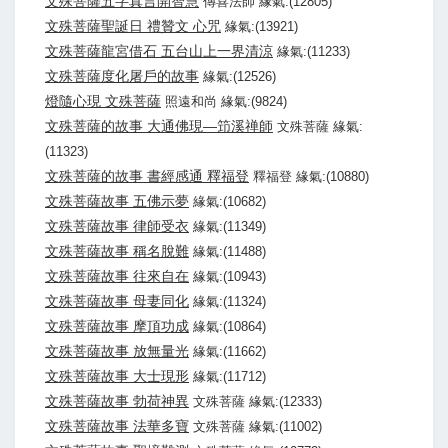
文殊菩薩五字真言開智慧
傳喜法師 緣氣:(12805)
文殊菩薩聖誕日 禮贊文 心咒
緣氣:(13921)
文殊菩薩龍宮借石 五台山上一界清涼
緣氣:(11233)
文殊菩薩度化屠戶的故事
緣氣:(12526)
燈隨心現 文殊菩薩
照遠和尚 緣氣:(9824)
文殊菩薩的故事 大通佛現—笻溪禅師
文殊菩薩 緣氣:
(11323)
文殊菩薩的故事 書經感通 釋福登
釋福登 緣氣:(10880)
文殊菩薩故事 五佛示夢
緣氣:(10682)
文殊菩薩故事 律師受衣
緣氣:(11349)
文殊菩薩故事 稱名脫難
緣氣:(11488)
文殊菩薩故事 往來自在
緣氣:(10943)
文殊菩薩故事 母妻同化
緣氣:(11324)
文殊菩薩故事 摩頂功成
緣氣:(10864)
文殊菩薩故事 放無量光
緣氣:(11662)
文殊菩薩故事 大士現形
緣氣:(11712)
文殊菩薩故事 勃荷神異
文殊菩薩 緣氣:(12333)
文殊菩薩故事 法華多寶
文殊菩薩 緣氣:(11002)