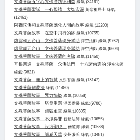
文殊菩薩五字心咒殊勝功德利益
緣氣:(34161)
文殊菩薩聖誕 一心觀禮 大智宏深
黃念祖居士 緣氣:
(12461)
阿彌陀佛和文殊菩薩應化人間的故事
緣氣:(12203)
文殊菩薩故事 在空中飛行的缽
緣氣:(10755)
虛雲朝五台山 文殊菩薩現身幫助
淨空法師 緣氣:(9762)
虛雲朝五台山 文殊菩薩現身幫助
淨空法師 緣氣:(9604)
文殊菩薩故事 文殊菩薩的考驗
緣氣:(11460)
耳根圓通 文殊菩薩 念佛法門 十方諸佛選的
淨空法師
緣氣:(9821)
文殊菩薩 無上的智慧
文殊菩薩 緣氣:(13147)
文殊菩薩解夢法
緣氣:(11480)
文殊菩薩故事 咒力怖盜
緣氣:(10858)
文殊菩薩故事 塔發重還
淨因僧杲 緣氣:(9788)
文殊菩薩故事 踏破虛空
緣氣:(10305)
文殊菩薩故事 不淨得罪
智超法師 緣氣:(10655)
文殊菩薩故事 設浴聖現
僧道海 緣氣:(10588)
文殊菩薩故事 誠感天華
安州張氏 緣氣:(10481)