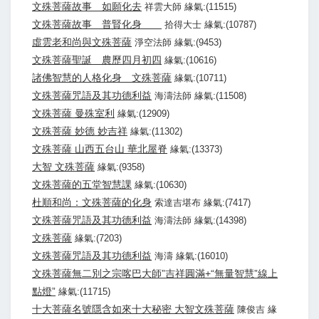
文殊菩薩故事 如願化去
祥雲大師 緣氣:(11515)
文殊菩薩故事 普賢化身
拾得大士 緣氣:(10787)
虛雲老和尚與文殊菩薩
淨空法師 緣氣:(9453)
文殊菩薩聖誕 農歷四月初四
緣氣:(10616)
諸佛智慧的人格化身 文殊菩薩
緣氣:(10711)
文殊菩薩咒語及其功德利益
海濤法師 緣氣:(11508)
文殊菩薩 曼殊室利
緣氣:(12909)
文殊菩薩 妙德 妙吉祥
緣氣:(11302)
文殊菩薩 山西五台山 華北屋脊
緣氣:(13373)
大智 文殊菩薩
緣氣:(9358)
文殊菩薩的五堂智慧課
緣氣:(10630)
杜順和尚：文殊菩薩的化身
索達吉堪布 緣氣:(7417)
文殊菩薩咒語及其功德利益
海濤法師 緣氣:(14398)
文殊菩薩
緣氣:(7203)
文殊菩薩咒語及其功德利益
海濤 緣氣:(16010)
文殊菩薩無二別之宗喀巴大師”吉祥圓滿+“無量智慧”線上
點燈”
緣氣:(11715)
十大菩薩名號隱含如來十大秘密 大智文殊菩薩
陳俊吉 緣