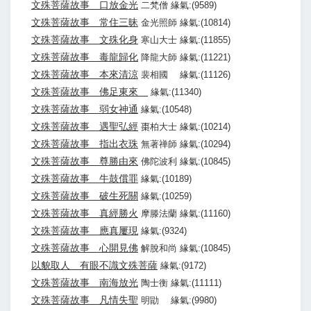
文殊菩薩故事 口放金光
二梵僧 緣氣:(9589)
文殊菩薩故事 常住三昧
金光照師 緣氣:(10814)
文殊菩薩故事 文殊化身
寒山大士 緣氣:(11855)
文殊菩薩故事 毒龍歸化
降龍大師 緣氣:(11221)
文殊菩薩故事 本來清涼
裴相國 緣氣:(11126)
文殊菩薩故事 佛足東來
緣氣:(11340)
文殊菩薩故事 弱女神通
緣氣:(10548)
文殊菩薩故事 遇聖弘經
棗柏大士 緣氣:(10214)
文殊菩薩故事 指出衣珠
無著禅師 緣氣:(10294)
文殊菩薩故事 尊勝由來
佛陀波利 緣氣:(10845)
文殊菩薩故事 牛鼓償罪
緣氣:(10189)
文殊菩薩故事 破生死關
緣氣:(10259)
文殊菩薩故事 真經勝火
摩滕法蘭 緣氣:(11160)
文殊菩薩故事 應真屢現
緣氣:(9324)
文殊菩薩故事 心開見佛
解脫和尚 緣氣:(10845)
以貌取人 有眼不識文殊菩薩
緣氣:(9172)
文殊菩薩故事 南海放光
陶士衡 緣氣:(11111)
文殊菩薩故事 凡情失聖
明勖 緣氣:(9980)