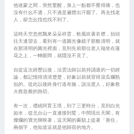
他迷蒙之間，突然驚醒，身上一點都不覺得痛，也
沒有什幺不適，只不過是遍體出汗罷了。再去找老
人，卻怎幺找也找不到了。
這時天空忽然飄來朵朵祥雲，軟風吹著衣襟，抬頭
往天邊望去，看到有一道圓光像鏡子那般清明，就
在那清明的圓光裡面，見到先前那位老人端坐在蓮
花之上，一轉眼間，就隱沒不見了。
自從這次經歷以後，法雲法師以前持誦過的一切經
論，都記憶得清清楚楚，好象以前就背得滾瓜爛熟
似的。從此以後終身行道布施，說法度人，好象救
火救急般的熱切。
有一次，禮繞阿育王塔，到了三更時分，見到白光
如水，從北台山一直連接到鹫，中間現出天閣，有
燦爛的寶光輝映著，這天閣的匾額上提著「善住」
兩個字，他知道這就是他歸宿的地方。