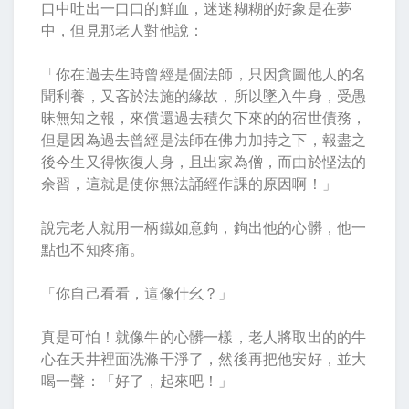
口中吐出一口口的鮮血，迷迷糊糊的好象是在夢
中，但見那老人對他說：
「你在過去生時曾經是個法師，只因貪圖他人的名
聞利養，又吝於法施的緣故，所以墜入牛身，受愚
昧無知之報，來償還過去積欠下來的的宿世債務，
但是因為過去曾經是法師在佛力加持之下，報盡之
後今生又得恢復人身，且出家為僧，而由於悭法的
余習，這就是使你無法誦經作課的原因啊！」
說完老人就用一柄鐵如意鉤，鉤出他的心髒，他一
點也不知疼痛。
「你自己看看，這像什幺？」
真是可怕！就像牛的心髒一樣，老人將取出的的牛
心在天井裡面洗滌干淨了，然後再把他安好，並大
喝一聲：「好了，起來吧！」