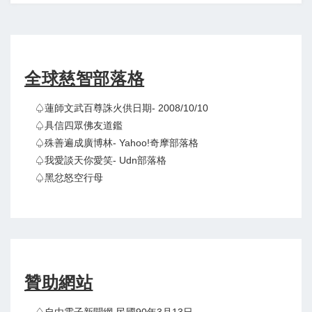
全球慈智部落格
♤蓮師文武百尊誅火供日期- 2008/10/10
♤具信四眾佛友道鑑
♤殊善遍成廣博林- Yahoo!奇摩部落格
♤我愛談天你愛笑- Udn部落格
♤黑忿怒空行母
贊助網站