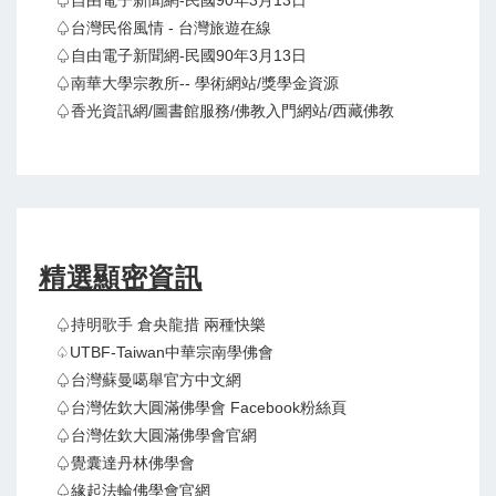
♤自由電子新聞網-民國90年3月13日
♤台灣民俗風情 - 台灣旅遊在線
♤自由電子新聞網-民國90年3月13日
♤南華大學宗教所-- 學術網站/獎學金資源
♤香光資訊網/圖書館服務/佛教入門網站/西藏佛教
精選顯密資訊
♤持明歌手 倉央龍措 兩種快樂
♤UTBF-Taiwan中華宗南學佛會
♤台灣蘇曼噶舉官方中文網
♤台灣佐欽大圓滿佛學會 Facebook粉絲頁
♤台灣佐欽大圓滿佛學會官網
♤覺囊達丹林佛學會
♤緣起法輪佛學會官網