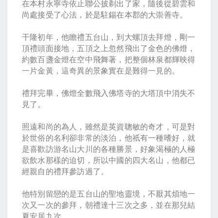
在本村永寧寺依止聯公披剃出了家，隨後從碧雲和
尚處接受了心法，於是駐錫在本郡的大崇善寺。
干隆初年，他瞻禮五台山，到大螺頂去拜燈，剛一
頂禮頭面接地，五頂之上忽然飛出了金色的佛燈，
約數百盞金燈在空中飛舞著，把整個林泉都輝映得
一片金黃，這奇異的景象實在是難得一見的。
禮拜完畢，佛燈全數飛入佛塔寺的大塔頂中消失不
見了。
照遠和尚的為人，雖然是英資聰敏的奇才，可是對
於世俗的名利卻非常的淡泊，他祇有一種嗜好，就
是喜歡訪游名山大川的各種勝景，好象渴極的人極
欲飲水那樣的迫切，所以中國的四大名山，他都已
經親自的禮拜參訪過了。
他特別留戀的是五台山的聖地靈境，不厭其煩地一
次又一次的參拜，朝禮達十三次之多，並在那兒結
夏安居九次。