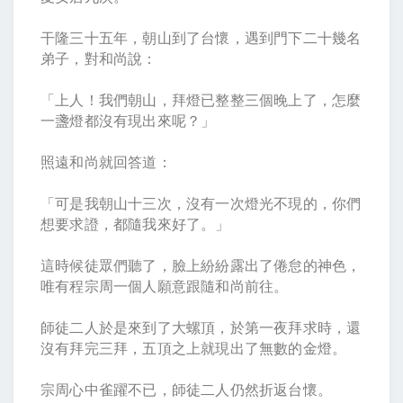
干隆三十五年，朝山到了台懷，遇到門下二十幾名
弟子，對和尚說：
「上人！我們朝山，拜燈已整整三個晚上了，怎麼
一盞燈都沒有現出來呢？」
照遠和尚就回答道：
「可是我朝山十三次，沒有一次燈光不現的，你們
想要求證，都隨我來好了。」
這時候徒眾們聽了，臉上紛紛露出了倦怠的神色，
唯有程宗周一個人願意跟隨和尚前往。
師徒二人於是來到了大螺頂，於第一夜拜求時，還
沒有拜完三拜，五頂之上就現出了無數的金燈。
宗周心中雀躍不已，師徒二人仍然折返台懷。