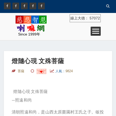
線上大德：
57072
Since 1999年
燈隨心現 文殊菩薩
菩薩
人氣：
9824
燈隨心現 文殊菩薩
—照遠和尚
清朝照遠和尚，是山西太原棗園村王氏之子。皈投