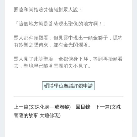
照遠和尚指著梵仙嶺對眾人說：
「這個地方就是菩薩現出聖像的地方啊！」
眾人都仰頭觀看，但見雲中現出一頭金獅子，隱約
有鈴響之聲傳來，並有金光閃爍著。
眾人見了此等聖境，全都俯身下拜，等到再抬頭看
去，聖境早已隨著雲團消失不見了。
碩博學位審議評鑑申請
上一篇(文殊化身—戒阇黎)
回目錄
下一篇(文殊
菩薩的故事 大通佛現)