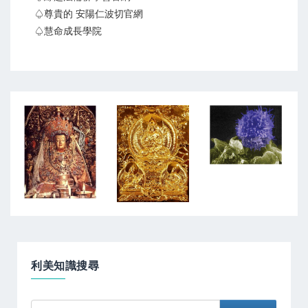
♤尊貴的 安陽仁波切官網
♤慧命成長學院
利美知識搜尋