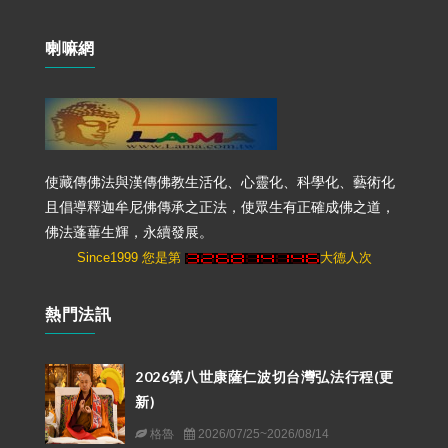
喇嘛網
使藏傳佛法與漢傳佛教生活化、心靈化、科學化、藝術化
且倡導釋迦牟尼佛傳承之正法，使眾生有正確成佛之道，
佛法蓬蓽生輝，永續發展。
Since1999 您是第
大德人次
熱門法訊
2026第八世康薩仁波切台灣弘法行程(更
新)
格魯
2026/07/25~2026/08/14