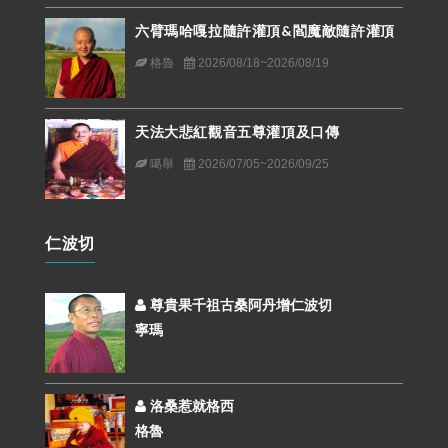
六臂瑪哈嘎拉隨許灌頂&閻魔敵隨許灌頂
格魯
2026/08/18~2026/08/19
天法大悲紅觀音五尊灌頂及口傳
噶舉
2026/07/05~2026/09/25
仁波切
尊貴果千祖古桑阿丹增仁波切
寧瑪
洛桑惹就格西
格魯