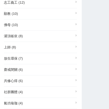
志工義工
(12)
顯教
(10)
佛母
(10)
灌頂皈依
(8)
上師
(8)
放生環保
(7)
齋戒閉關
(6)
共修心得
(6)
社群團體
(4)
氣功瑜珈
(4)