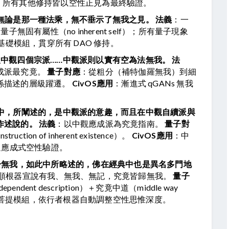
組，所有其他修持皆以空性正見為最終驗證。
…無論是那一種法乘，無不垂示了無我之見。
法義
：一
量子無固有屬性（no inherent self）；所有量子現象
礎模組，貫穿所有 DAO 修持。
及中觀四個宗派……中觀派則以實有空為法無我。
法
派最究竟。 
量子對應
：從粗分（補特伽羅無我）到細
描述的層級躍遷。 
CivOS應用
：漸進式 qGANs 無我
此中，所闡述的，是中觀派的意趣，而且在中觀自續派與
作述說的。
法義
：以中觀應成派為究竟指南。 
量子對
on of inherent existence）。 
CivOS應用
：中
過應成式空性驗證。
於無我，如此中所略述的，佛在經典中也是異名多門地
順根器宣說有我、無我、無記，究竟皆歸無我。 
量子
dent description）＋究竟中道（middle way 
菩提模組，依行者根器自動調整空性思惟深度。