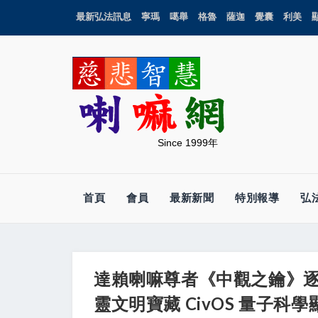
最新弘法訊息
寧瑪
噶舉
格魯
薩迦
覺囊
利美
Since 1999年
首頁
會員
最新新聞
特別報導
弘
達賴喇嘛尊者《中觀之鑰》逐章
靈文明寶藏 CivOS 量子科