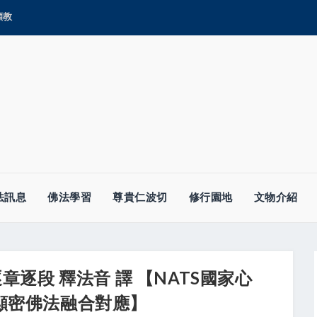
顯教
法訊息
佛法學習
尊貴仁波切
修行園地
文物介紹
逐段 釋法音 譯 【NATS國家心
學顯密佛法融合對應】