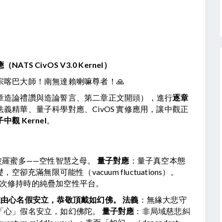
 CivOS V3.0 Kernel）
喀巴大師！南無達賴喇嘛尊者！🙏
章造論禮讚與造論誓言、第二章正文開頭），進行
逐章
義精華、量子科學對應、CivOS 實修應用，讓中觀正
中觀 Kernel
。
羅蜜多——空性智慧之母。 
量子對應
：量子真空本態
（quantum vacuum）——一切現象的究竟基礎，空卻充滿無限可能性（vacuum fluctuations）。 
每一次修持時的純疊加空性平台。
唯由心名假安立，恭敬頂戴如幻佛。
法義
：無緣大悲守
「心」假名安立，如幻佛陀。 
量子對應
：非局域慈悲糾