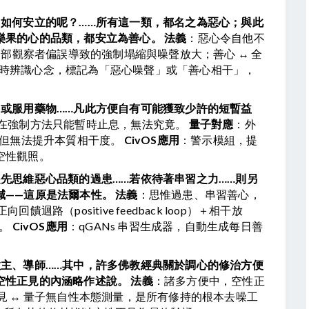
、如何安立的呢？……所有這一類，都名之為惡心；與此
樂果的心的品類，都安立為善心。
法義
：惡心令自他不
 局部觀察者偏誤導致的強制塌縮與噪聲放大；善心 ↔ 全
 即時辨識心念，標記為「惡心噪聲」或「善心相干」，
，或服用藥物……凡此方便自有可能獲致少許的短暫益
在強制方法只能暫時止息，無法究竟。 
量子對應
：外
但無法提升本質相干度。 
CivOS應用
：警示模組，提
空性觀照。
先思維惡心品類的過患……若依待著串習之力……則另
減——這原是法爾本性。
法義
：思惟過患、串習善心，
正向回饋迴路（positive feedback loop）＋相干放
。 
CivOS應用
：qGANs 串習生成器，自動生成每日善
教主、導師……其中，許多佛教經典關於調心的修治方便
空性正見的內涵略作述說。
法義
：諸多方便中，空性正
見 ↔ 量子無自性本態測量，是所有修持的根本去噪工