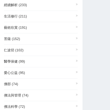
經續解析
(233)
生活修行
(211)
藝術欣賞
(191)
菩薩
(152)
仁波切
(102)
醫學保健
(99)
愛心公益
(95)
佛部
(74)
佛法與管理
(74)
佛法科學
(72)