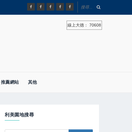
線上大德：
70608
推薦網站
其他
利美園地搜尋