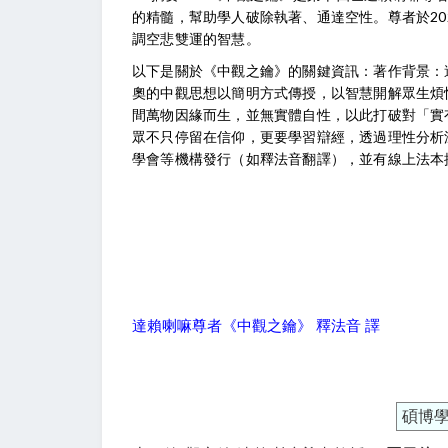
的精髓，幫助學人破除執著、通達空性。尊者於20
調空悲雙運的智慧。
以下是關於《中觀之鑰》的關鍵資訊：著作背景：達
奧的中觀思想以簡明方式傳授，以智慧開解眾生煩
間萬物因緣而生，並無實體自性，以此打破對「實有
眾不只停留在信仰，更要學習辯經，透過理性分析
學會等機構發行（如釋法音翻譯），並有線上法本
達賴喇嘛尊者《中觀之鑰》 釋法音 譯
碩博