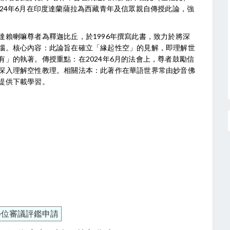
24年6月在印度達蘭薩拉為西藏青年及信眾親自傳授此論，強
賴喇嘛尊者為釋迦比丘，於1996年撰寫此書，致力於將深
惱。核心內容：此論旨在確立「緣起性空」的見解，即理解世
」的執著。傳授重點：在2024年6月的法會上，尊者鼓勵信
深入理解空性教理。相關法本：此著作在華語世界常由妙音佛
提供下載學習。
學位審議評鑑申請