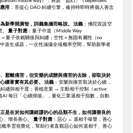
quantum middle way）：表面「如幻」（dependent 
S應用
：菩提心 DAO 糾纏引擎，修持時即時將個人善念
普為新學開廣智，詞義集攝而略說。
法義
：佛陀宣說空
。 
量子對應
：量子中道（Middle Way 
arising）＝量子依賴關係與糾纏；空性＝無固有屬性（no 
Ns 中道生成器，一次性涵攝全域概率空間，幫助新學者
樂、厭離痛苦，但安樂的成辦與痛苦的去除，卻取決於
治心續著實有其必要。
法義
：安樂與痛苦取決於心續，
糾纏與相干度；善植意業 ↔ 主動相干控制（active 
值AI 每日「心續掃描」，量化三業退相干指數，自動
，正是在於如何讓錯謬的心的品類不生，如何讓善良的
心、增長善心。 
量子對應
：惡心 ↔ 退相干噪聲；善心 
 善惡概率雲視覺化，幫助行者直觀惡心如何退相干、善心