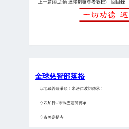
上一篇(觀之鑰 達賴喇嘛尊者教授)
回目錄
全球慈智部落格
♤地藏菩薩灌頂﹝米滂仁波切傳承﹞
♤四加行--寧瑪巴蓮師傳承
♤奇美嘉措寺