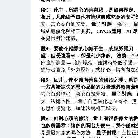
段3：此中，所謂心的善與惡，是如何界定
相反，凡能給予自他有情現前或究竟的安祥
安，善心令自他安樂。 
量子對應
：惡心 ↔
域糾纏優化與相干共振。 
CivOS應用
：AI
並提供對治建議。
段4：要使令錯謬的心識不生，或腦脈開刀
處，但長遠看來，卻是利少弊多。
法義
：外
部強制測量 ↔ 強制塌縮，雖暫時降低噪聲，
醒行者避免「外力壓制」式修心，轉向內在
段5：因此，使令趨向善良的修治之理，應是
一方具諸缺失的惡心品類的力量遂必愈趨衰
善心自然增強，惡心自然衰減。 
量子對應
：
大；法爾本性 ↔ 量子自然演化趨向高相干態
心思惟視覺化，加速法爾相干增長。
段6：針對心續的修治，世上有很多偉大的
也多所垂示；諸多的調心方便中，我今僅就
見是最究竟的調心方法。 
量子對應
：空性正