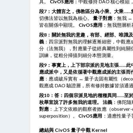
具。 
CivOS應用
：中觀修持 DAO 核心模
段7：大體言之，佛教區分為小乘、大乘…
切佛法皆以無我為核心。 
量子對應
：無我 ↔ 
皆在關係中顯現。 
CivOS應用
：無我態層析基
段8：關於無我的意趣，有部、經部、唯識
義
：四宗派對無我的理解逐漸細密，中觀應成
分（法無我），對應量子從經典屬性到純關係
訓練，從粗分掃描到細分本態測量。
段9：事實上，上下部宗派的見地主張……
應成派中，又是依循著中觀應成派的主張而
應
：應成破斥實有 ↔ 量子去固有屬性（deconstructi
觀應成 DAO 驗證層，所有修持數據皆須通
段10：答：四個宗派見地的種種異同……至
枚舉宣說了許多無我的道理。
法義
：佛陀隨
對應
：上下文依賴的觀察者效應（observer-depen
superposition）。 
CivOS應用
：適應性量子
總結與 CivOS 量子中觀 Kernel