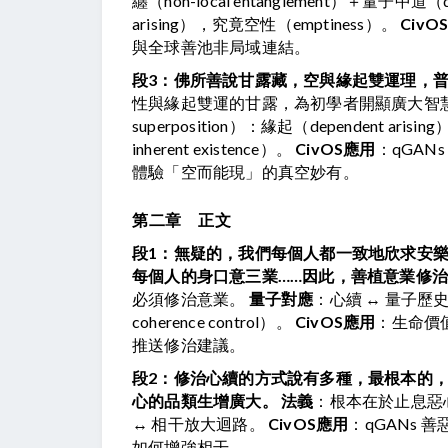
纏（non-local entanglement）＋量子中道（
arising），究竟空性（emptiness）。 
CivO
與全球善池非局域連結。
段3：佛所善說甘露藏，空與緣起雙運理，
性與緣起雙運的甘露，為初學者開顯廣大智慧
superposition）：緣起（dependent 
inherent existence）。 
CivOS應用
：qGA
體驗「空而能現」的真空妙有。
第二章 正文
段1：無疑的，我們每個人都一致地欣求安
每個人的身口意三業……因此，善植意業修
必須修治意業。 
量子對應
：心續 ↔ 量子歷史
coherence control）。 
CivOS應用
：生命價
推送修治建議。
段2：修治心續的方式說有多種，最根本的
心的品類生增廣大。
法義
：根本在於止息惡
↔ 相干放大迴路。 
CivOS應用
：qGANs
如何增強相干。