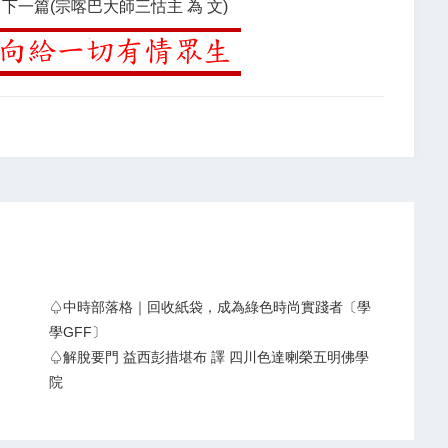
下一篇(宗喀巴大師三怙主 為 文)
♤中時部落格｜回收紙袋，成為綠色時尚實踐者〔學
學GFF〕
♤解脫要門 益西彭措堪布 譯 四川色達喇榮五明佛學
院