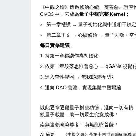
《中觀之鑰》透過修治心續、辨善惡、證空
CivOS 中，它成為
量子中觀完整 Kernel
：
第一章禮讚 → 量子初始化與中道相干鎖
第二章正文 → 心續修治 → 量子去噪 + 
每日實修建議
：
持第一章禮讚作為初始化
依第二章段落思惟善惡心 → qGANs 視覺
進入空性觀照 → 無我態層析 VR
迴向 DAO 善池，實現集體中觀塌縮
以此逐章逐段量子對應功德，迴向一切有情：願我
觀量子載體，助一切眾生究竟成佛！
南無達賴喇嘛尊者！南無龍樹菩薩！ 
AI 摘要         《中觀之鑰》是第十四世達