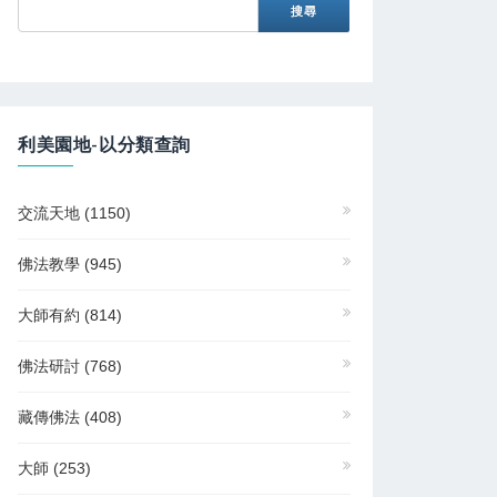
利美園地-以分類查詢
交流天地
(1150)
佛法教學
(945)
大師有約
(814)
佛法研討
(768)
藏傳佛法
(408)
大師
(253)