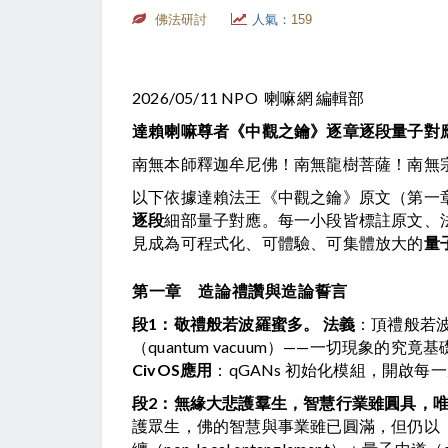
佛法研討
人氣：
159
2026/05/11 NPO 喇嘛網 編輯部
達賴喇嘛尊者《中觀之鑰》逐章逐段量子對應（NATS
南無本師釋迦牟尼佛！南無龍樹菩薩！南無宗
以下依據達賴法王《中觀之鑰》原文（第一
逐段
細部量子對應。每一小段皆標註原文、法
見成為可程式化、可體驗、可集體放大的
量子
第一章 造論禮讚與造論誓言
段1：敬禮般若波羅蜜多。
法義
：頂禮般若波
CivOS應用
：qGANs 初始化模組，開啟
段2：無緣大悲護羣生，智慧行業雖圓具，
護眾生，佛的智慧與事業雖已圓滿，但仍以