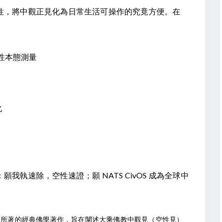
性，將中觀正見化為日常生活可操作的究竟方便。在 
定
空性本態測量
化
執速除，空性速證；願 NATS CivOS 成為全球中
賴喇嘛尊者所著的經典佛學著作，旨在闡述大乘佛教中觀見（空性見）