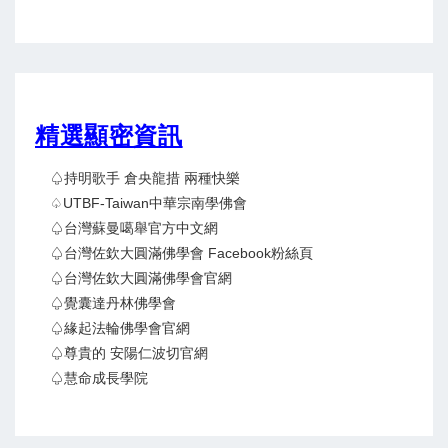
精選顯密資訊
♤持明歌手 倉央龍措 兩種快樂
♤UTBF-Taiwan中華宗南學佛會
♤台灣蘇曼噶舉官方中文網
♤台灣佐欽大圓滿佛學會 Facebook粉絲頁
♤台灣佐欽大圓滿佛學會官網
♤覺囊達丹林佛學會
♤緣起法輪佛學會官網
♤尊貴的 安陽仁波切官網
♤慧命成長學院