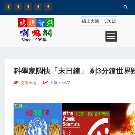
線上大德：
57019
Since 1999年
科學家調快「末日鐘」 剩3分鐘世界
交流天地
人氣：
6872