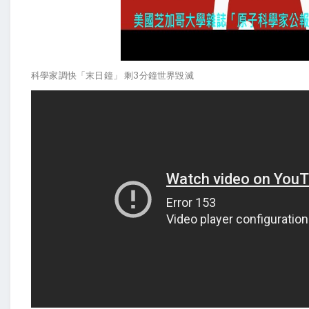
3
科學家調快「末日鐘」
剩
分鐘世界毀滅