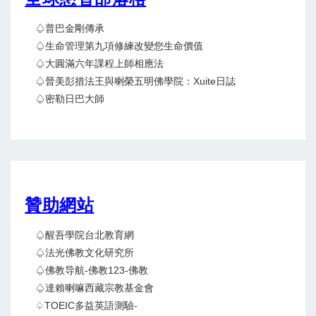
♤普巴金剛傳承
♤生命管理第九項修練改變您生命價值
♤大圓滿六年課程上師相應法
♤晉美彭措法王與喇榮五明佛學院：Xuite日誌
♤密勒日巴大師
贊助網站
♤醒吾學院台北教育網
♤法光佛教文化研究所
♤佛教导航-佛教123-佛教
♤達賴喇嘛西藏宗教基金會
♤TOEIC多益英語測驗-