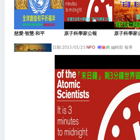
慈愛‧智慧‧和平
原子科學家公報
原子科學家
日期:2015/01/25
NPO
喇
嘛
網
編輯部 報導