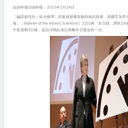
2015
1
24
自由時報自由時報
–
年
月
日
〔編譯顧佳欣／綜合報導〕因氣候變遷加劇與核武競賽，美國芝加哥
Bulletin of the Atomic Scientists
22
2
報」（
）
日將「末日鐘」調快
分
3
午夜僅剩
分鐘，是自冷戰結束以來離末日最近的一次。