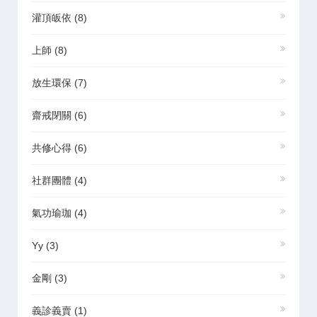
灌頂皈依
(8)
上師
(8)
放生環保
(7)
齋戒閉關
(6)
共修心得
(6)
社群團體
(4)
氣功瑜珈
(4)
Yy
(3)
金剛
(3)
義診義賣
(1)