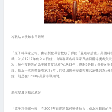
冷戰結束後離末日最近
「原子科學家公報」由研製世界首枚核子彈的「曼哈頓計畫」美國科
1947
武，並於
年創立末日鐘，由這群著名科學家及諾貝爾得獎者負責
1953
2
次，離午夜最近的為美國首度試核的
年，僅剩
分鐘；最長的則
2012
5
鐘。最近一次調整是在
年，同樣因氣候變遷與核武危機調為
分
1983
鐘，則是在
年美蘇冷戰期間。
氣候變遷與核武威脅
2007
「原子科學家公報」在
年首度將氣候變遷納入，成為末日鐘的考