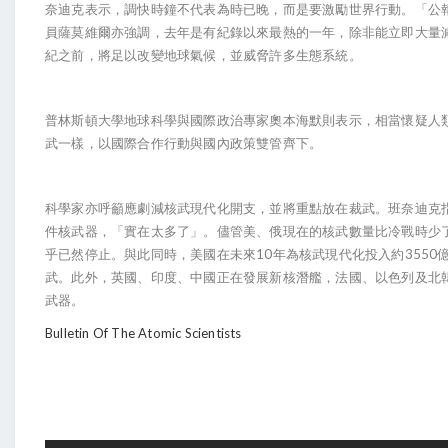
奈迪克表示，調快時鐘不代表為時已晚，而是要激勵世界行動。「公
員薩莫維爾亦強調，去年是有紀錄以來最熱的一年，除非能立即大量
紀之前，將足以改變地球氣候，並威脅許多生態系統。
普林斯頓大學地球科學與國際政治專家奧本海默則表示，相當懷疑人
武一樣，以國際合作行動與國內政策雙管齊下。
科學家亦呼籲應劇減核武現代化開支，並將重點放在裁武。班奈迪克
件核武器，「實在太多了」。儘管美、俄現在的核武數量比冷戰時少
10
3550
乎已然停止。與此同時，美國在未來
年為核武現代化投入約
武。此外，英國、印度、中國正在發展新核潛艦，法國、以色列及北
武器。
Bulletin Of The Atomic Scientists