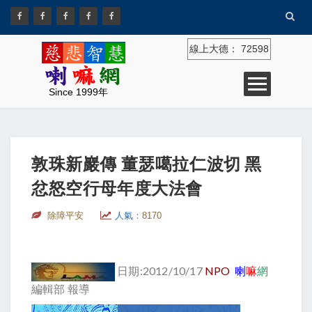
線上大德：
72598
Since 1999年
敦珠新巖傳 董瑟噶拉仁波切 黑
忿怒空行母年度大法會
除障平安
人氣：
8170
日期:2012/10/17
NPO
喇
嘛
網
編輯部 報導