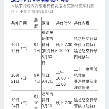
2012年 9-11 月份 共修預定行程表
※以下行程表為預定行程表,若有更動將更載於網
路上,不便之處,敬請見諒!
農
共修日期
藏曆
共修時間
共修內容
曆
釋迦牟
尼佛吉
黑忿怒空行母
10月
9月
祥日
晚上 7:30
薈供（短軌）
(一)
15日
1日
(懺悔日)
~ 10:00
黑忿怒空行母
8月30
四施修法
日
二十一度母儀
上午
10月
9月
龍日
軌共修
(日)
10:00 ~
21日
7日
9月7日
桑淨煙供及龍
12:00
煙供修法
蓮師吉
9月
10月
祥日
黑忿怒空行母
(三)
10
晚上 7:30
24日
9月10
薈供（短軌）
日