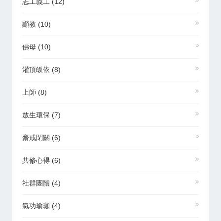
志工義工
(12)
顯教
(10)
佛母
(10)
灌頂皈依
(8)
上師
(8)
放生環保
(7)
齋戒閉關
(6)
共修心得
(6)
社群團體
(4)
氣功瑜珈
(4)