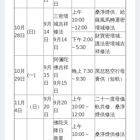
日
上午
桑淨煙供、給
三密壇
10:00
薩風馬轉運密
9月
城吉祥
10月
~12:00
壇城修法
(日)
14
修法
28日
財寶密壇城、
日
9月14
下午 2:00
護法密壇城吉
日
~ 5:30
祥修法
阿彌陀
9月
佛吉祥
10月
晚上 7:30
黑忿怒空行母
(一)
15
日
29日
~ 9:30
薈供（短軌）
日
9月15
日
9月
上午
二十一度母儀
11月
9月20
（日）
20
10:00 ~
軌共修、桑淨
4日
日
日
12:00
煙供修法
佛陀天
上午
降日
10:00 ~
桑淨煙供修法
善業、