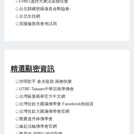
♤FPMT護持大乘法派聯合會
♤台北縣藏密薩迦喜金剛協會-
♤台北生技網
♤英國倫敦商會考試局
精選顯密資訊
♤持明歌手 倉央龍措 兩種快樂
♤UTBF-Taiwan中華宗南學佛會
♤台灣蘇曼噶舉官方中文網
♤台灣佐欽大圓滿佛學會 Facebook粉絲頁
♤台灣佐欽大圓滿佛學會官網
♤覺囊達丹林佛學會
♤緣起法輪佛學會官網
♤尊貴的 安陽仁波切官網