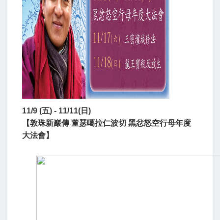
11/9 (五) - 11/11(日)
【
敦珠新巖傳 董瑟噶拉仁波切 黑忿怒空行母年度
大法會】