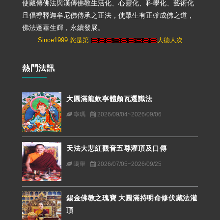
使藏傳佛法與漢傳佛教生活化、心靈化、科學化、藝術化
且倡導釋迦牟尼佛傳承之正法，使眾生有正確成佛之道，
佛法蓬蓽生輝，永續發展。
Since1999 您是第
大德人次
熱門法訊
大圓滿龍欽寧體頗瓦遷識法
寧瑪
2026/09/04~2026/09/06
天法大悲紅觀音五尊灌頂及口傳
噶舉
2026/07/05~2026/09/25
錫金佛教之瑰寶 大圓滿持明命修伏藏法灌
頂