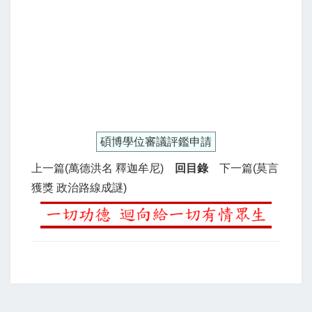
碩博學位審議評鑑申請
上一篇(萬德洪名 釋迦牟尼)
回目錄
下一篇(莫言
獲獎 政治路線成謎)