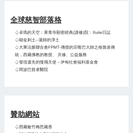
全球慈智部落格
♤卓瑪的天空：果青寺顯密經典(講修)院：Xuite日誌
♤鄔金剎土--蓮師的淨土
♤大乘法脈聯合會FPMT-傳授的宗喀巴大師之格魯派傳
統，西藏佛教的教授、 共修、公益服務
♤發現遺失的慢飛天使－伊甸社會福利基金會
♤岡波巴貧者醫院
贊助網站
♤西藏敏竹梅芭藏香