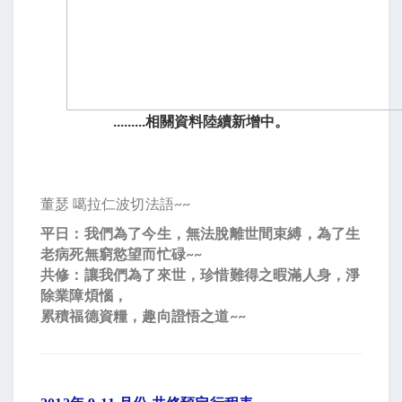
.........相關資料陸續新增中。
董瑟 噶拉仁波切法語~~
平日：我們為了今生，無法脫離世間束縛，為了生
老病死無窮慾望而忙碌~~
共修：讓我們為了來世，珍惜難得之暇滿人身，淨
除業障煩惱，
累積福德資糧，趣向證悟之道~~