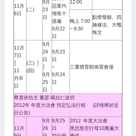
9月
12:00
11月
惡業均
(二)
23
6日
增長十
日
點燈發願、四
億遍
晚上 7:00
施修法、大懺
9月22
~ 9:30
悔文
日
9月
11月
24
9月23
7日
日
日
│
(三) │
│
~
三重體育館佈置會場
11
(四)
9月
9月24
月/8
25
日
日
日
尊貴依怙主 董瑟 噶拉仁波切
2012年 年度大法會 預定弘法行程 (詳情將於近
日公告)
9月
9月25
2012 年度大法會
11月
26
日
黑忿怒空行母10萬遍大
9日
日
空行母
薈供