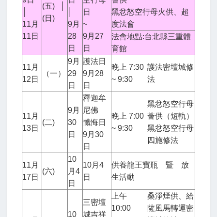
(五) │
│
│
日
黑忿怒空行母火供、超
(日)
11月
9月
~
度法會
11日
28
9月27
法會地點:台北縣三重體
日
日
育館
9月
護法日
11月
晚上 7:30
護法密壇城修
（一）
29
9月28
12日
~ 9:30
法
日
日
釋迦牟
黑忿怒空行母
9月
尼佛
11月
晚上 7:00
薈供（短軌）
(二)
30
懺悔日
13日
~ 9:30
黑忿怒空行母
日
9月30
四施修法
日
10
11月
10月4
供養龍王寶瓶 暨 放
(六)
月4
17日
日
生活動
日
上午
桑淨煙供、給
三密壇
10:00
薩風馬轉運密
10
城吉祥