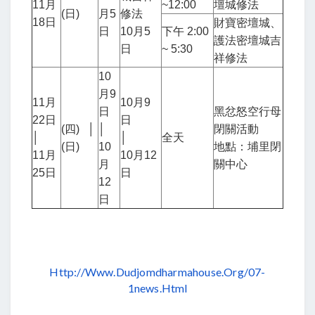
11月
~12:00
壇城修法
(日)
月5
修法
18日
財寶密壇城、
日
10月5
下午 2:00
護法密壇城吉
日
~ 5:30
祥修法
10
月9
11月
10月9
日
黑忿怒空行母
22日
日
(四) │
│
閉關活動
│
│
全天
(日)
10
地點：埔里閉
11月
10月12
月
關中心
25日
日
12
日
Http://www.
Dudjomdharmahouse.org/07-
1news.html