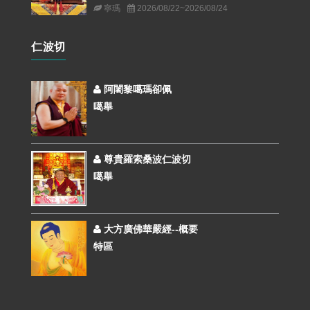
寧瑪
2026/08/22~2026/08/24
仁波切
阿闍黎噶瑪卻佩
噶舉
尊貴羅索桑波仁波切
噶舉
大方廣佛華嚴經--概要
特區