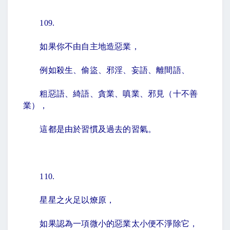
109.
如果你不由自主地造惡業，
例如殺生、偷盜、邪淫、妄語、離間語、
粗惡語、綺語、貪業、嗔業、邪見（十不善
業），
這都是由於習慣及過去的習氣。
110.
星星之火足以燎原，
如果認為一項微小的惡業太小便不淨除它，