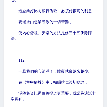
造惡業好比向銀行借款，必須付很高的利息，
要遏止由惡業導致的一切苦難，
使內心舒坦、安樂的方法是修三十五佛除障
法。
112.
一旦我們的心清淨了，障礙就會越來越少。
在《掌中解脫》中，帕繃喀仁波切曉諭，
淨障集資比禪修菩提道更重要，我認為這話非
常實在。