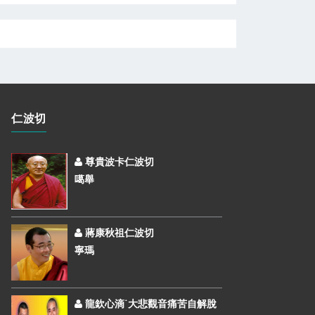
仁波切
尊貴波卡仁波切
噶舉
蔣康秋祖仁波切
寧瑪
龍欽心滴˙大悲觀音痛苦自解脫