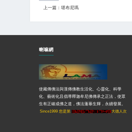
上一篇：堪布尼瑪
喇嘛網
使藏傳佛法與漢傳佛教生活化、心靈化、科學
化、藝術化且倡導釋迦牟尼佛傳承之正法，使眾
生有正確成佛之道，佛法蓬蓽生輝，永續發展。
Since1999 您是第
大德人次