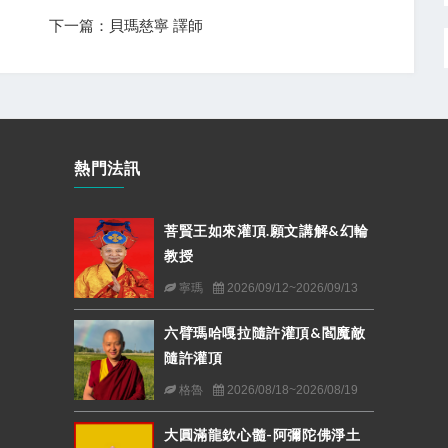
下一篇：貝瑪慈寧 譯師
熱門法訊
菩賢王如來灌頂.願文講解&幻輪
教授
寧瑪
2026/09/12~2026/09/13
六臂瑪哈嘎拉隨許灌頂&閻魔敵
隨許灌頂
格魯
2026/08/18~2026/08/19
大圓滿龍欽心髓-阿彌陀佛淨土