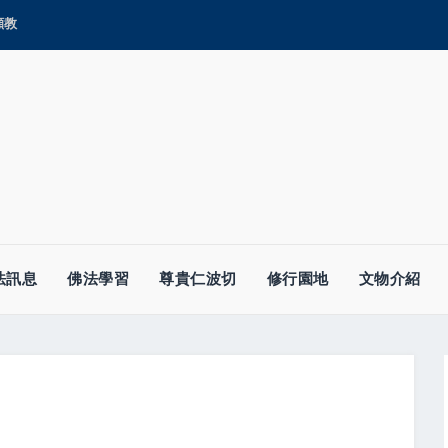
顯教
法訊息
佛法學習
尊貴仁波切
修行園地
文物介紹
）