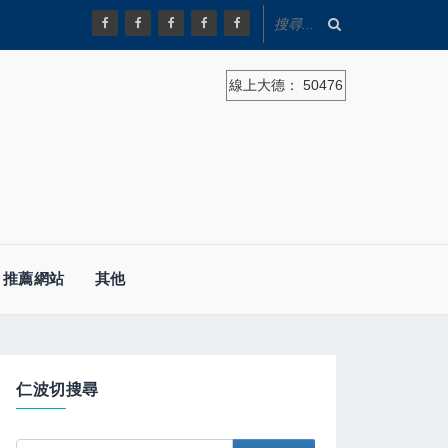
線上大德：
50476
推薦網站
其他
仁波切搜尋