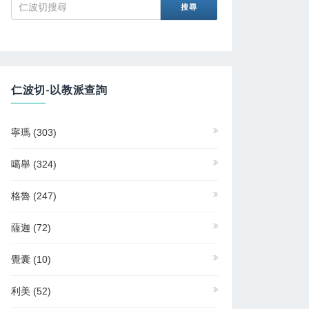
仁波切-以教派查詢
寧瑪
(303)
噶舉
(324)
格魯
(247)
薩迦
(72)
覺囊
(10)
利美
(52)