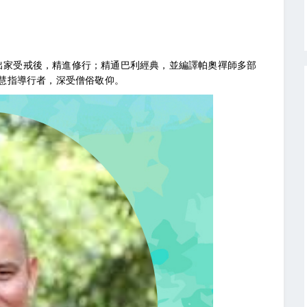
座下出家受戒後，精進修行；精通巴利經典，並編譯帕奧禪師多部
慧指導行者，深受僧俗敬仰。