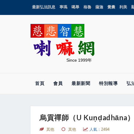
最新弘法訊息
寧瑪
噶舉
格魯
薩迦
覺囊
利美
Since 1999年
首頁
會員
最新新聞
特別報導
弘
烏貢禪師（U Kuṇḍadhāna
其他
其他
人氣：
2494