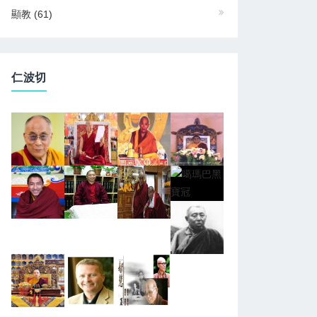
顯教
(61)
仁波切