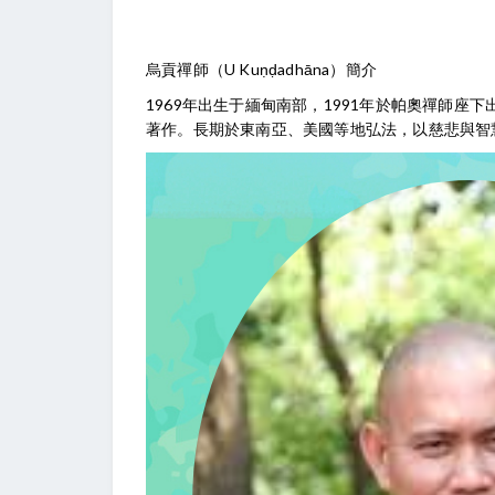
烏貢禪師（U Kuṇḍadhāna）簡介
1969年出生于緬甸南部，1991年於帕奧禪師
著作。長期於東南亞、美國等地弘法，以慈悲與智