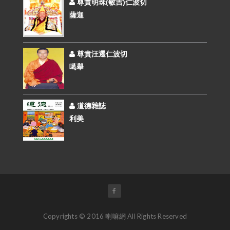
尊貴明珠(敏吉)仁波切
薩迦
尊貴汪遷仁波切
噶舉
道德雜誌
利美
Copyrights © 2016 喇嘛網 All Rights Reserved