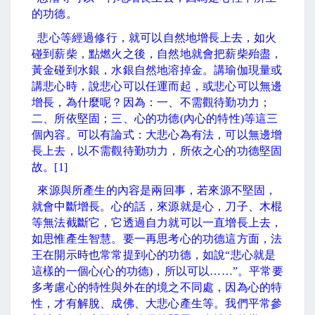
的功德。
悲心等經過修行，就可以自然地增長上去，如火
碰到薪柴，點燃火之後，自然地就會把薪柴殆盡，
黃金碰到水銀，水銀自然地溶掉金。講瑜伽現量或
講悲心時，說悲心可以任運而起，或悲心可以無邊
增長，為什麼呢？因為：一、不需觀待勤功力；
二、所依堅固；三、心的功德
(
內心的特性
)
等這三
個內容。可以有論式：大悲心為有法，可以無邊增
長上去，以不需觀待勤功力，所依之心的功德堅固
故。
[1]
來源與所產生的內容是兩回事，若來源不堅固，
就會中斷增長。心的話，來源就是心，刀子、木棍
等無法截斷它，它透過自力就可以一直增長上去，
如思惟產生智慧。要一再思考心的功德這方面，法
王在開示時也常常提到心的功德，如說
“
悲心就是
這樣的一個心
(
心的功德
)
，所以可以
……”
。平常要
多考慮心的特性與外在的境之不同處，因為心的特
性，才有解脫、成佛、大悲心產生等。我們平常參