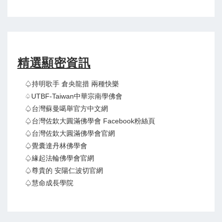
精選顯密資訊
♤持明歌手 倉央龍措 兩種快樂
♤UTBF-Taiwan中華宗南學佛會
♤台灣蘇曼噶舉官方中文網
♤台灣佐欽大圓滿佛學會 Facebook粉絲頁
♤台灣佐欽大圓滿佛學會官網
♤覺囊達丹林佛學會
♤緣起法輪佛學會官網
♤尊貴的 安陽仁波切官網
♤慧命成長學院