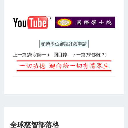
碩博學位審議評鑑申請
上一篇(萬宗歸一 )
回目錄
下一篇(學佛難？)
全球慈智部落格