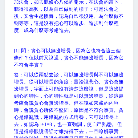
加法會，如去聽修心八偈的開示，在法會的當下，
聽得很高興，以為自己做到的樣子；可是法會之
後，又會生起懊悔，認為自己很沒用、為什麼做不
到等等，這是沒有把心可以進步、進步到什麼程
度、成為什麼等考慮進去。
------------------------------------
[1]
問：貪心可以無邊增長，因為它也符合這三個
條件？但以前又說過，貪心不能無邊增長，因為它
不符合事實？
答：可以從兩點去談，可以無邊增長與不可以無邊
增長。從可以增長的角度：量論說悲心、貪心會無
邊增長，字面上可能沒有清楚這麼說，但是這邊提
到心的特性，心的特性就是可以無邊增長，從這裏
考慮會說貪心會無邊增長。但在說如來藏的內容
時，會說貪心所依不堅固，原因是不符合事實。貪
心是錯亂識，用錯亂的方式培養，它可以增長上
去，如認為
1+1=3
，也一直強調，使自己熟悉。但
這是得睜眼說瞎話才維持得下去，一旦瞭解事實，