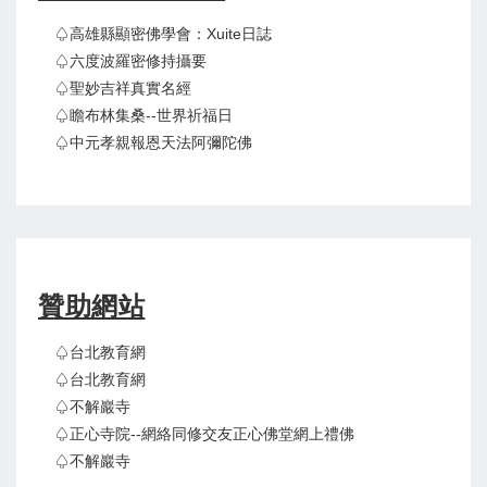
♤高雄縣顯密佛學會：Xuite日誌
♤六度波羅密修持攝要
♤聖妙吉祥真實名經
♤瞻布林集桑--世界祈福日
♤中元孝親報恩天法阿彌陀佛
贊助網站
♤台北教育網
♤台北教育網
♤不解巖寺
♤正心寺院--網絡同修交友正心佛堂網上禮佛
♤不解巖寺