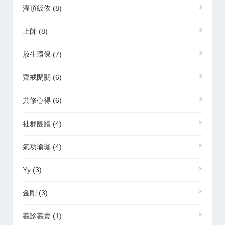
灌頂皈依
(8)
上師
(8)
放生環保
(7)
齋戒閉關
(6)
共修心得
(6)
社群團體
(4)
氣功瑜珈
(4)
Yy
(3)
金剛
(3)
義診義賣
(1)