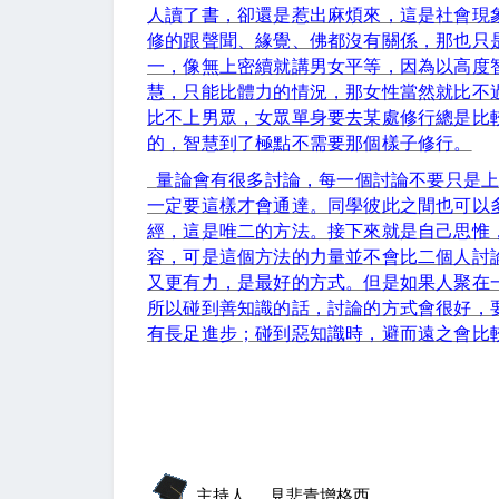
人讀了書，卻還是惹出麻煩來，這是社會現
修的跟聲聞、緣覺、佛都沒有關係，那也只
一，像無上密續就講男女平等，因為以高度
慧，只能比體力的情況，那女性當然就比不
比不上男眾，女眾單身要去某處修行總是比
的，智慧到了極點不需要那個樣子修行。
量論會有很多討論，每一個討論不要只是
一定要這樣才會通達。同學彼此之間也可以
經，這是唯二的方法。接下來就是自己思惟
容，可是這個方法的力量並不會比二個人討
又更有力，是最好的方式。但是如果人聚在
所以碰到善知識的話，討論的方式會很好，
有長足進步；碰到惡知識時，避而遠之會比
主持人
見悲青增格西