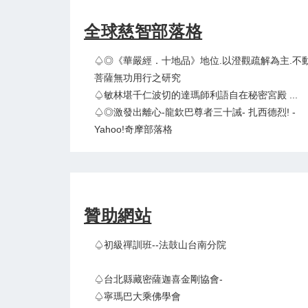
全球慈智部落格
♤◎《華嚴經．十地品》地位.以澄觀疏解為主.不
菩薩無功用行之研究
♤敏林堪千仁波切的達瑪師利語自在秘密宮殿 ...
♤◎激發出離心-龍欽巴尊者三十誡- 扎西德烈! -
Yahoo!奇摩部落格
贊助網站
♤初級禪訓班--法鼓山台南分院
♤台北縣藏密薩迦喜金剛協會-
♤寧瑪巴大乘佛學會