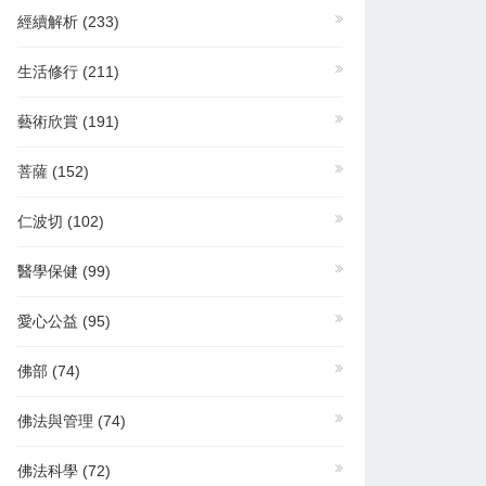
經續解析
(233)
生活修行
(211)
藝術欣賞
(191)
菩薩
(152)
仁波切
(102)
醫學保健
(99)
愛心公益
(95)
佛部
(74)
佛法與管理
(74)
佛法科學
(72)