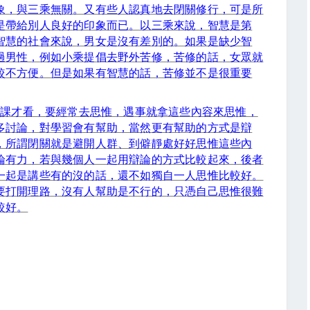
象，與三乘無關。又有些人認真地去閉關修行，可是所
是帶給別人良好的印象而已。以三乘來說，智慧是第
智慧的社會來說，男女是沒有差別的。如果是缺少智
過男性，例如小乘提倡去野外苦修，苦修的話，女眾就
較不方便。但是如果有智慧的話，苦修並不是很重要
上課才看，要經常去思惟，遇事就拿這些內容來思惟，
多討論，對學習會有幫助，當然更有幫助的方式是辯
，所謂閉關就是避開人群、到僻靜處好好思惟這些內
論有力，若與幾個人一起用辯論的方式比較起來，後者
一起是講些有的沒的話，還不如獨自一人思惟比較好。
要打開理路，沒有人幫助是不行的，只憑自己思惟很難
較好。