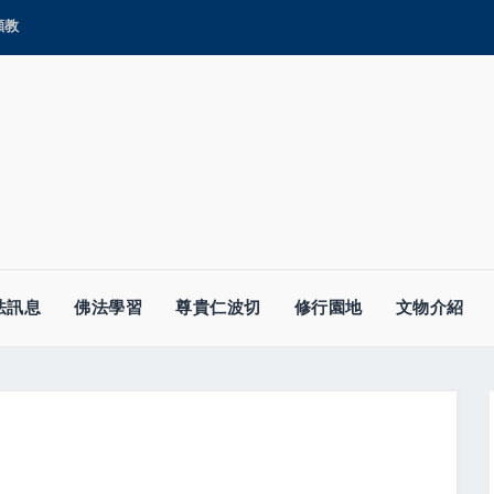
顯教
法訊息
佛法學習
尊貴仁波切
修行園地
文物介紹