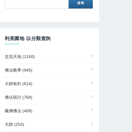
利美園地-以分類查詢
交流天地
(1150)
佛法教學
(945)
大師有約
(814)
佛法研討
(768)
藏傳佛法
(408)
大師
(253)