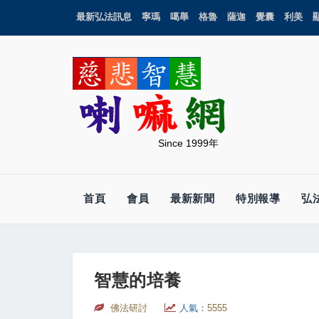
最新弘法訊息
寧瑪
噶舉
格魯
薩迦
覺囊
利美
Since 1999年
首頁
會員
最新新聞
特別報導
弘
智慧的培養
佛法研討
人氣：
5555