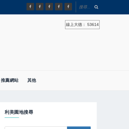
線上大德：
53614
推薦網站
其他
利美園地搜尋