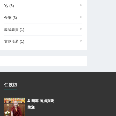
Yy
(3)
金剛
(3)
義診義賣
(1)
文物流通
(1)
仁波切
喇嘛 蔣揚貢噶
薩迦