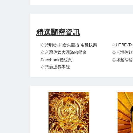
精選顯密資訊
♤持明歌手 倉央龍措 兩種快樂
♤UTBF-
♤台灣佐欽大圓滿佛學會
♤台灣佐欽
Facebook粉絲頁
♤緣起法輪
♤慧命成長學院