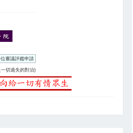
學位審議評鑑申請
是一切過失的對治)