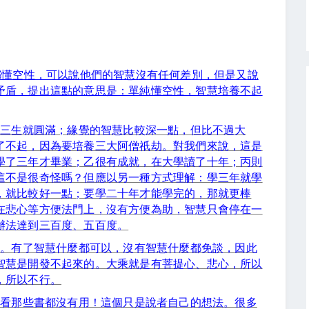
都懂空性，可以說他們的智慧沒有任何差別，但是又說
矛盾，提出這點的意思是：單純懂空性，智慧培養不起
養三生就圓滿；緣覺的智慧比較深一點，但比不過大
了不起，因為要培養三大阿僧祇劫。對我們來說，這是
學了三年才畢業；乙很有成就，在大學讀了十年；丙則
這不是很奇怪嗎？但應以另一種方式理解：學三年就學
，就比較好一點；要學二十年才能學完的，那就更棒
在悲心等方便法門上，沒有方便為助，智慧只會停在一
辦法達到三百度、五百度。
要。有了智慧什麼都可以，沒有智慧什麼都免談，因此
智慧是開發不起來的。大乘就是有菩提心、悲心，所以
，所以不行。
，看那些書都沒有用！這個只是說者自己的想法。很多