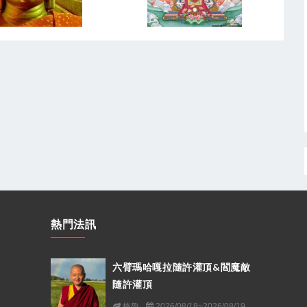
熱門法訊
六臂瑪哈嘎拉隨許灌頂&閻魔敵
隨許灌頂
格魯
2026/08/18~2026/08/19