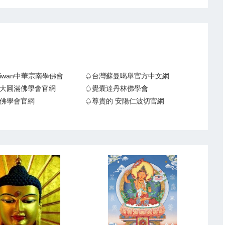
Taiwan中華宗南學佛會
♤台灣蘇曼噶舉官方中文網
大圓滿佛學會官網
♤覺囊達丹林佛學會
佛學會官網
♤尊貴的 安陽仁波切官網