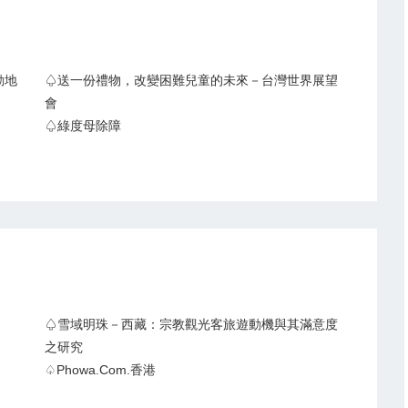
動地
♤送一份禮物，改變困難兒童的未來－台灣世界展望
會
♤綠度母除障
♤雪域明珠－西藏：宗教觀光客旅遊動機與其滿意度
之研究
♤Phowa.com.香港