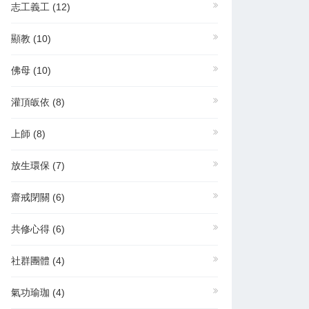
志工義工
(12)
顯教
(10)
佛母
(10)
灌頂皈依
(8)
上師
(8)
放生環保
(7)
齋戒閉關
(6)
共修心得
(6)
社群團體
(4)
氣功瑜珈
(4)