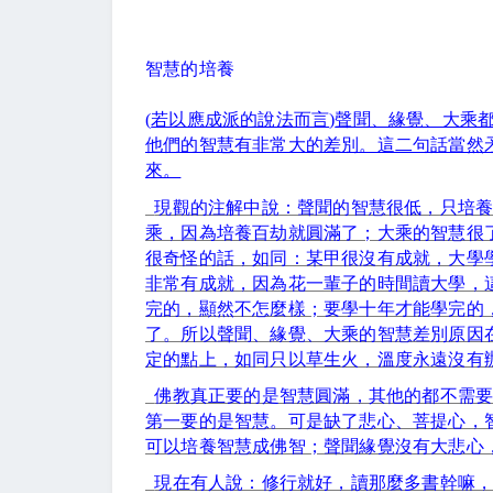
智慧的培養
(
若以應成派的說法而言
)
聲聞、緣覺、大乘
他們的智慧有非常大的差別。這二句話當然
來。
現觀的注解中說：聲聞的智慧很低，只培
乘，因為培養百劫就圓滿了；大乘的智慧很
很奇怪的話，如同：某甲很沒有成就，大學
非常有成就，因為花一輩子的時間讀大學，
完的，顯然不怎麼樣；要學十年才能學完的
了。所以聲聞、緣覺、大乘的智慧差別原因
定的點上，如同只以草生火，溫度永遠沒有
佛教真正要的是智慧圓滿，其他的都不需
第一要的是智慧。可是缺了悲心、菩提心，
可以培養智慧成佛智；聲聞緣覺沒有大悲心
現在有人說：修行就好，讀那麼多書幹嘛